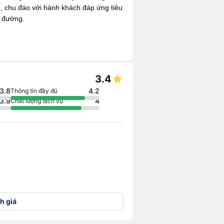
m, chu đáo với hành khách đáp ứng tiêu
n đường.
3.4
3.8
4.2
Thông tin đầy đủ
3.9
4
Chất lượng dịch vụ
h giá