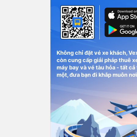
Không chỉ đặt vé xe khách, Ve
còn cung cấp giải pháp thuê xe
máy bay và vé tàu hỏa - tất cả
một, đưa bạn đi khắp muôn nơi