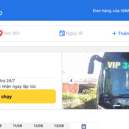
Đơn hàng của tôi
M
fo
add
Ngày đi
Nơi đến
Thêm
keyboard_arrow_left
trợ 24/7
 nhận ngay lập tức
h chạy
8
11/08
12/08
13/08
calendar_month