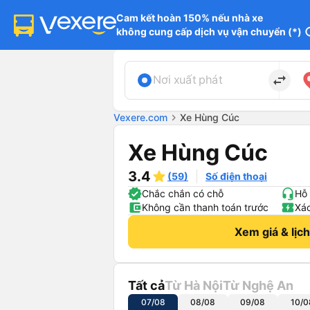
Cam kết hoàn 150% nếu nhà xe

không cung cấp dịch vụ vận chuyển (*)
in
import_export
Nơi xuất phát
Vexere.com
chevron_right
Xe Hùng Cúc
Xe Hùng Cúc
3.4
(59)
Số điện thoại
Chắc chắn có chỗ
Hỗ 
Không cần thanh toán trước
Xác
Xem giá & lịc
Tất cả
Từ Hà Nội
Từ Nghệ An
07/08
08/08
09/08
10/0