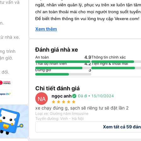
 tư vấn và
ngặt, nhân viên quản lý, phục vụ trên xe luôn tận tâ
chí an toàn thoải mái cho mọi người trong suốt tuyế
Để biết thêm thông tin vui lòng truy cập Vexere.com!
n.
Xem thêm
từ nhà xe.
Đánh giá nhà xe
g trình
4.9
An toàn
Thông tin chính xác
ận giờ.
4.2
Thái độ nhân viên
Tiện nghi & thoải mái
3
Đúng giờ
 đối.
Chi tiết đánh giá
ngọc anh
verified
Đã đi • 15/10/2024
NA
star_rate
star_rate
star_rate
star_rate
star_rate
xe chạy đúng g, sạch sẽ riêng tư sẽ đặt lần 2
Loại xe: Giường nằm limousine
Tuyến đường: Vinh - Hà Nội
Xem tất cả 59 đán