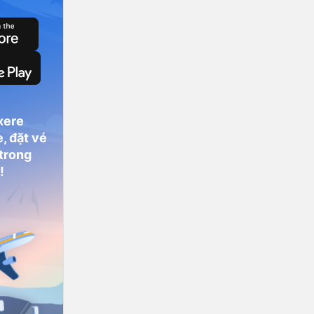
xere
, đặt vé
 trong
!