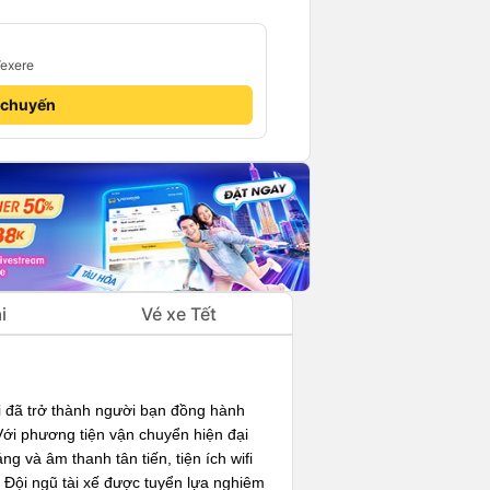
Vexere
 chuyến
i
Vé xe Tết
i đã trở thành người bạn đồng hành
Với phương tiện vận chuyển hiện đại
g và âm thanh tân tiến, tiện ích wifi
 Đội ngũ tài xế được tuyển lựa nghiêm