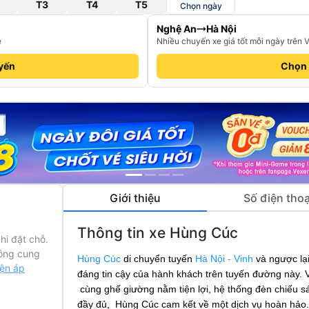
T3
T4
T5
Chọn ngày
Nghệ An
Hà Nội
e
Nhiều chuyến xe giá tốt mỗi ngày trên 
yến
Chọn
Giới thiệu
Số điện thoạ
Thông tin xe Hùng Cúc
hi đặt chỗ.
ông cung
Hùng Cúc
di chuyển tuyến
Hà Nội - Vinh
và ngược lạ
iện áp
đáng tin cậy của hành khách trên tuyến đường này. 
cùng ghế giường nằm tiện lợi, hệ thống đèn chiếu sán
đầy đủ, Hùng Cúc cam kết về một dịch vụ hoàn hảo.