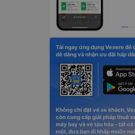
Tải ngay ứng dụng Vexere để 
dễ dàng và nhận ưu đãi hấp dẫ
Không chỉ đặt vé xe khách, Ve
còn cung cấp giải pháp thuê xe
máy bay và vé tàu hỏa - tất cả
một, đưa bạn đi khắp muôn nơi