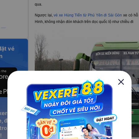
qua.
Ngược lại,
vé xe Hùng Tiến từ Phú Yên đi Sài Gòn
xe có hỗ 
Hinh, không nhận đón khách trên dọc quốc lộ như chiều đi
đặt vé
n
xere
, đặt vé
 trong
!