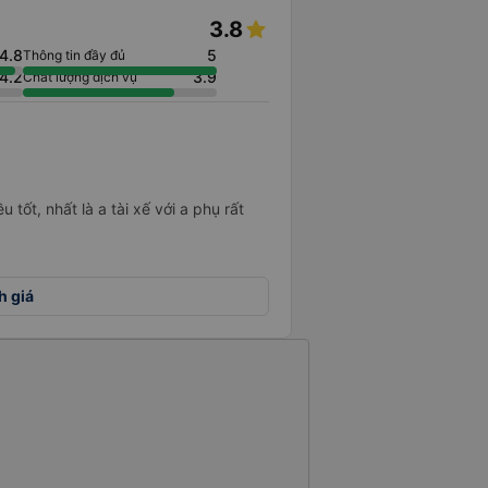
3.8
4.8
5
Thông tin đầy đủ
4.2
3.9
Chất lượng dịch vụ
u tốt, nhất là a tài xế với a phụ rất
h giá