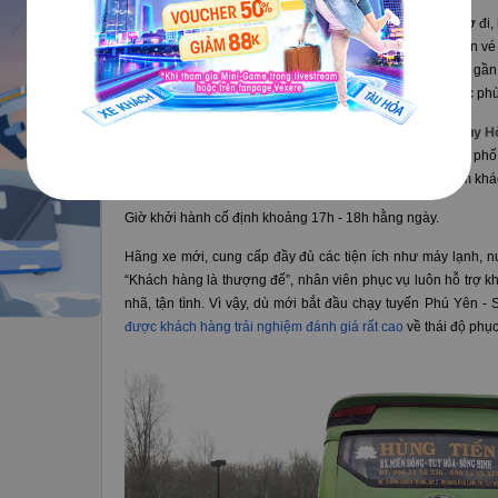
Xe giường nằm Hùng Tiến chưa hỗ trợ giữ vé đến cận giờ đi, 
nên để có vé tốt bạn cần liên hệ đặt vé trước và thanh toán vé
bến xe, VeXere.com hỗ trợ thanh tại các cửa hàng tiện lợi gầ
có thể dễ dàng đặt vé nhanh chóng và chọn các hình thức ph
3.
Vì sao nên lựa chọn xe giường nằm Hùng Tiến đi Tuy H
Bến xuất phát và điểm đến đều nằm gần trung tâm thành phố, 
đối tượng hành khách có thể dễ dàng di chuyển các điểm khá
Giờ khởi hành cố định khoảng 17h - 18h hằng ngày.
Hãng xe mới, cung cấp đầy đủ các tiện ích như máy lạnh, 
“Khách hàng là thượng đế”, nhân viên phục vụ luôn hỗ trợ k
nhã, tận tình. Vì vậy, dù mới bắt đầu chạy tuyến Phú Yên 
được khách hàng trải nghiệm đánh giá rất cao
về thái độ phục