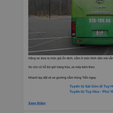
Hãng xe đưa ra mức giá ổn định, nằm ở mức bình dân mà vẫn
Xe còn có hỗ trợ gửi hàng hóa, xe máy kèm theo.
Nhanh tay đặt vé xe giường nằm Hùng Tiến ngay:
Tuyến từ Sài Gòn đi Tuy 
Tuyến từ Tuy Hòa - Phú Y
Xem thêm