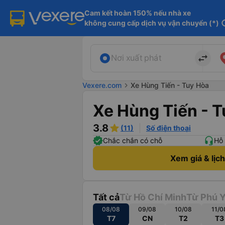
Cam kết hoàn 150% nếu nhà xe

không cung cấp dịch vụ vận chuyển (*)
in
import_export
Nơi xuất phát
Vexere.com
chevron_right
Xe Hùng Tiến - Tuy Hòa
Xe Hùng Tiến - 
3.8
(11)
Số điện thoại
Chắc chắn có chỗ
Hỗ 
Xem giá & lịc
Tất cả
Từ Hồ Chí Minh
Từ Phú 
08/08
09/08
10/08
11/0
T7
CN
T2
T3