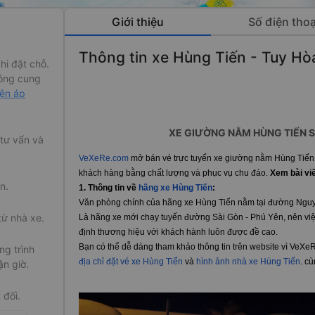
Giới thiệu
Số điện thoạ
Thông tin xe Hùng Tiến - Tuy Hò
hi đặt chỗ.
ông cung
iện áp
XE GIƯỜNG NẰM HÙNG TIẾN S
 tư vấn và
VeXeRe.com
mở bán vé trực tuyến xe giường nằm Hùng Tiến 
khách hàng bằng chất lượng và phục vụ chu đáo.
Xem bài vi
n.
1.
Thông tin về
hãng xe Hùng Tiến
:
Văn phòng chính của hãng xe Hùng Tiến nằm tại đường Nguy
từ nhà xe.
Là hãng xe mới chạy tuyến đường Sài Gòn - Phú Yên, nên việ
định thương hiệu với khách hành luôn được đề cao.
Bạn có thể dễ dàng tham khảo thông tin trên website vì VeX
g trình
địa chỉ đặt vé xe Hùng Tiến
và
hình ảnh nhà xe Hùng Tiến
. c
ận giờ.
 đối.