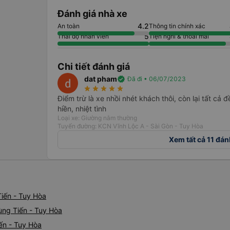
Đánh giá nhà xe
4.2
An toàn
Thông tin chính xác
5
Thái độ nhân viên
Tiện nghi & thoải mái
Chi tiết đánh giá
dat pham
verified
Đã đi • 06/07/2023
star_rate
star_rate
star_rate
star_rate
star_rate
Điểm trừ là xe nhồi nhét khách thôi, còn lại tất cả đề
hiền, nhiệt tình
Loại xe: Giường nằm thường
Tuyến đường: KCN Vĩnh Lộc A - Sài Gòn - Tuy Hòa
Xem tất cả 11 đán
iến - Tuy Hòa
ùng Tiến - Tuy Hòa
ến - Tuy Hòa