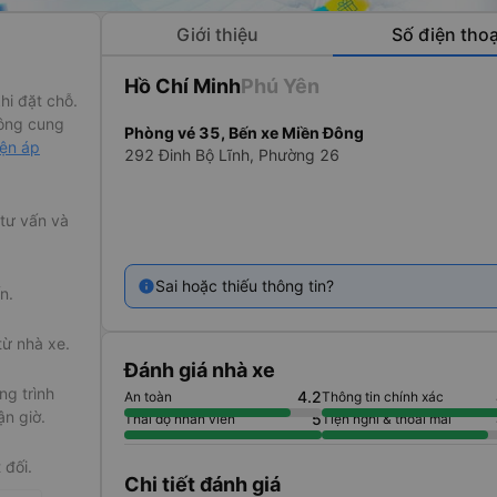
Giới thiệu
Số điện thoạ
Hồ Chí Minh
Phú Yên
hi đặt chỗ.
ông cung
Phòng vé 35, Bến xe Miền Đông
iện áp
292 Đinh Bộ Lĩnh, Phường 26
 tư vấn và
ổi được lòng
Yên.
Sai hoặc thiếu thông tin?
n.
, Phú Yên.
từ nhà xe.
t để khẳng
Đánh giá nhà xe
điện thoại,
g trình
4.2
An toàn
Thông tin chính xác
ận giờ.
5
Thái độ nhân viên
Tiện nghi & thoải mái
 đối.
Chi tiết đánh giá