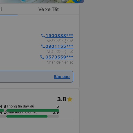
i
Vé xe Tết
1900888***
phone
Nhấn để hiện số
0901155***
phone
Nhấn để hiện số
 0573559***
phone
Nhấn để hiện số
Báo cáo
3.8
4.8
5
Thông tin đầy đủ
4.2
3.9
Chất lượng dịch vụ