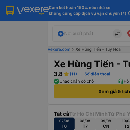
Cam kết hoàn 150% nếu nhà xe

không cung cấp dịch vụ vận chuyển (*)
in
import_export
Nơi xuất phát
Vexere.com
chevron_right
Xe Hùng Tiến - Tuy Hòa
Xe Hùng Tiến - 
3.8
(11)
Số điện thoại
Chắc chắn có chỗ
Hỗ 
Xem giá & lịc
Tất cả
Từ Hồ Chí Minh
Từ Phú 
07/08
08/08
09/08
10/0
T6
T7
CN
T2