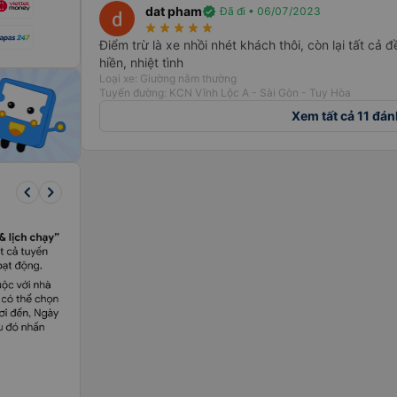
dat pham
verified
Đã đi • 06/07/2023
star_rate
star_rate
star_rate
star_rate
star_rate
Điểm trừ là xe nhồi nhét khách thôi, còn lại tất cả đề
hiền, nhiệt tình
Loại xe: Giường nằm thường
Tuyến đường: KCN Vĩnh Lộc A - Sài Gòn - Tuy Hòa
Xem tất cả 11 đán
keyboard_arrow_left
keyboard_arrow_right
văn phòng tại
phố, nhưng có
n đường xe đi