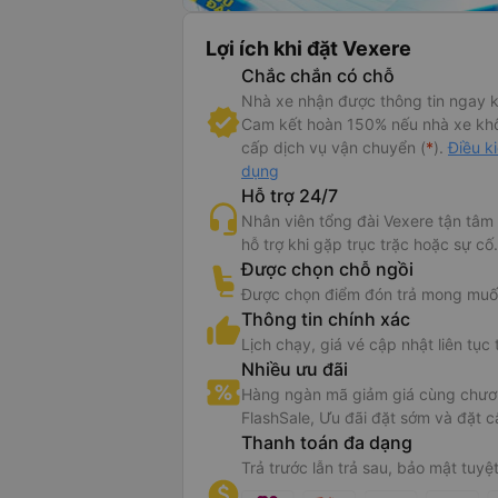
Lợi ích khi đặt Vexere
Chắc chắn có chỗ
 tin xe Hùng Tiến - Tuy Hòa
Nhà xe nhận được thông tin ngay k
Cam kết hoàn 150% nếu nhà xe kh
cấp dịch vụ vận chuyển (
*
).
Điều k
dụng
Hỗ trợ 24/7
XE GIƯỜNG NẰM HÙNG TIẾN SÀI GÒN - PHÚ YÊN
Nhân viên tổng đài Vexere tận tâm
hỗ trợ khi gặp trục trặc hoặc sự cố.
om
mở bán vé trực tuyến xe giường nằm Hùng Tiến đi Tuy Hòa - thương hiệu mới n
Được chọn chỗ ngồi
 bằng chất lượng và phục vụ chu đáo.
Xem bài viết:
Review xe Hùng Tiến đi Phú 
Được chọn điểm đón trả mong muố
n về
hãng xe Hùng Tiến
:
Thông tin chính xác
chính của hãng xe Hùng Tiến nằm tại đường Nguyễn Văn Linh, thành phố Tuy Hòa
Lịch chạy, giá vé cập nhật liên tục 
 mới chạy tuyến đường Sài Gòn - Phú Yên, nên việc đảm bảo chất lượng dịch vụ tố
Nhiều ưu đãi
g hiệu với khách hành luôn được đề cao.
dễ dàng tham khảo thông tin trên website vì VeXeRe.com luôn cập nhật đầy đủ
số 
Hàng ngàn mã giảm giá cùng chươn
 vé xe Hùng Tiến
và
hình ảnh nhà xe Hùng Tiến
. cùng các thông tin mới nhất.
FlashSale, Ưu đãi đặt sớm và đặt c
Thanh toán đa dạng
Trả trước lẫn trả sau, bảo mật tuyệt