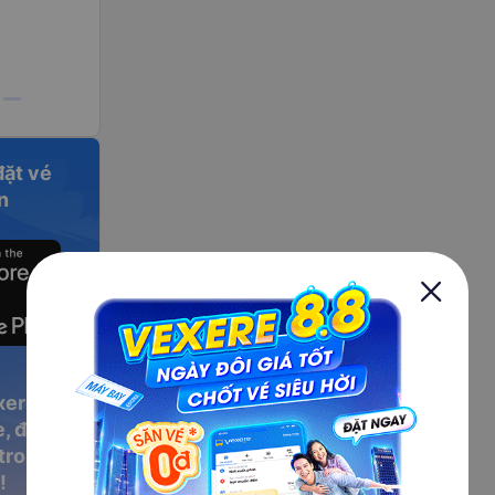
y Hòa và Sông
đặt vé
n
xere
, đặt vé
 trong
!