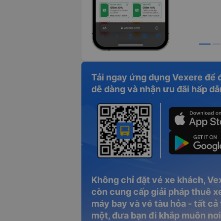
vé xe Hùng Tiến từ Phú Yên đi Sài Gòn
xe có hỗ trợ trung chuyển tận nơi ở Tu
 nhận đón khách trên dọc quốc lộ như chiều đi
Tải ngay ứng dụng Vexere để 
dễ dàng và nhận ưu đãi hấp dẫ
Không chỉ đặt vé xe khách, Ve
còn cung cấp giải pháp thuê xe
máy bay và vé tàu hỏa - tất cả
một, đưa bạn đi khắp muôn nơi