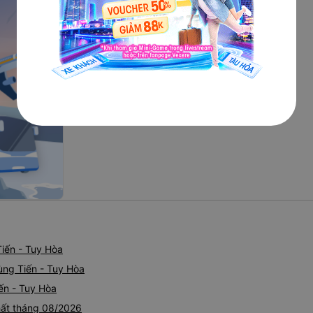
e mỗi ngày,
 không gần
oán khác, bạn
ho tất cả các
i phương châm
g thái độ hòa
 xe
Hùng Tiến
iến - Tuy Hòa
ùng Tiến - Tuy Hòa
ến - Tuy Hòa
hất tháng 08/2026