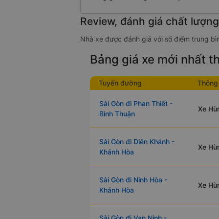
Review, đánh giá chất lượn
Nhà xe được đánh giá với số điểm trung bìn
Bảng giá xe mới nhất 
Tuyến đường
Thông 
Sài Gòn đi Phan Thiết -
Xe Hùn
a ra mức giá ổn định, nằm ở mức bình dân mà vẫn đảm bảo chất lượng tốt.
Bình Thuận
ỗ trợ gửi hàng hóa, xe máy kèm theo.
Sài Gòn đi Diên Khánh -
Xe Hùn
đặt vé xe giường nằm Hùng Tiến ngay:
Khánh Hòa
Tuyến từ Sài Gòn đi Tuy Hòa - Phú Yên
Tuyến từ Tuy Hòa - Phú Yên đi Sài Gòn
Sài Gòn đi Ninh Hòa -
Xe Hùn
Khánh Hòa
m
Sài Gòn đi Vạn Ninh -