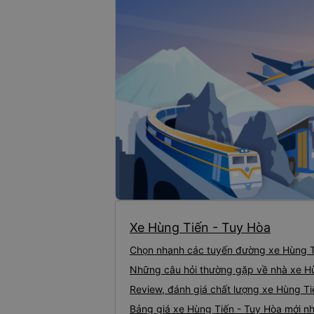
ằm Hùng Tiến chưa hỗ trợ giữ vé đến cận giờ đi, hãng xe chỉ hỗ trợ một chuyến x
é tốt bạn cần liên hệ đặt vé trước và thanh toán vé trước giờ đi từ 3 - 4 tiếng. Nếu
ere.com hỗ trợ thanh tại các cửa hàng tiện lợi gần nhà cùng các hình thức thanh t
àng đặt vé nhanh chóng và chọn các hình thức phù hợp.
nên lựa chọn xe giường nằm Hùng Tiến đi Tuy Hòa từ Sài Gòn
át và điểm đến đều nằm gần trung tâm thành phố, và đều là bến xe lớn, phù hợp c
hành khách có thể dễ dàng di chuyển các điểm khác.
ành cố định khoảng 17h - 18h hằng ngày.
i, cung cấp đầy đủ các tiện ích như máy lạnh, nước uống, khăn, mền, gối. Vớ
 là thượng đế”, nhân viên phục vụ luôn hỗ trợ khách hàng một cách tốt nhất bằn
ình. Vì vậy, dù mới bắt đầu chạy tuyến Phú Yên - Sài Gòn chưa lâu, nhưng hãng
hàng trải nghiệm đánh giá rất cao
về thái độ phục vụ.
Xe Hùng Tiến - Tuy Hòa
Chọn nhanh các tuyến đường xe Hùng T
Những câu hỏi thường gặp về nhà xe H
Review, đánh giá chất lượng xe Hùng Ti
Bảng giá xe Hùng Tiến - Tuy Hòa mới n