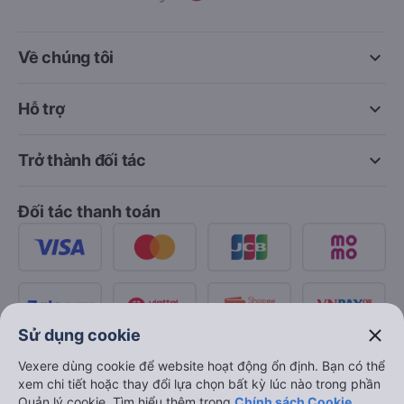
keyboard_arrow_down
Về chúng tôi
keyboard_arrow_down
Hỗ trợ
keyboard_arrow_down
Trở thành đối tác
Đối tác thanh toán
close
Sử dụng cookie
Vexere dùng cookie để website hoạt động ổn định. Bạn có thể
xem chi tiết hoặc thay đổi lựa chọn bất kỳ lúc nào trong phần
Quản lý cookie. Tìm hiểu thêm trong
Chính sách Cookie
.