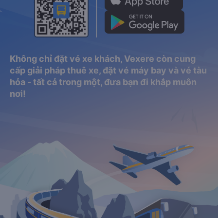
Không chỉ đặt vé xe khách, Vexere còn cung
cấp giải pháp thuê xe, đặt vé máy bay và vé tàu
hỏa - tất cả trong một, đưa bạn đi khắp muôn
nơi!