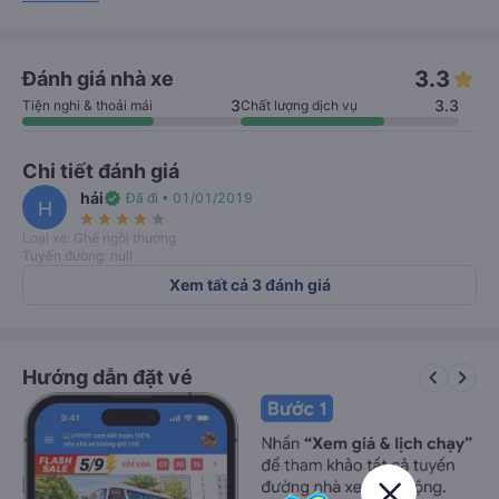
3.3
Đánh giá nhà xe
3
3.3
Tiện nghi & thoải mái
Chất lượng dịch vụ
Chi tiết đánh giá
hải
verified
Đã đi • 01/01/2019
H
star_rate
star_rate
star_rate
star_rate
star_rate
Loại xe: Ghế ngồi thường
Tuyến đường: null
Xem tất cả 3 đánh giá
keyboard_arrow_left
keyboard_arrow_right
Hướng dẫn đặt vé