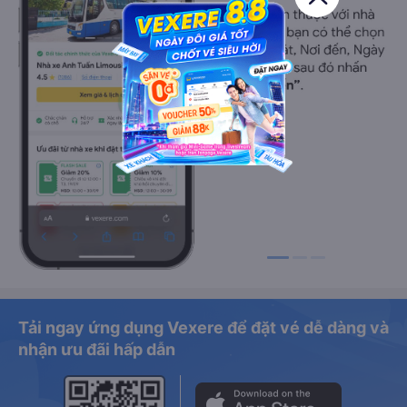
Tải ngay ứng dụng Vexere để đặt vé dễ dàng và
nhận ưu đãi hấp dẫn