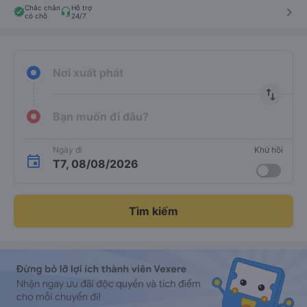
Chắc chắn
Hỗ trợ
keyboard_arrow_right
có chỗ
24/7
Nơi xuất phát
import_export
Bạn muốn đi đâu?
Ngày đi
Khứ hồi
T7, 08/08/2026
Tìm kiếm