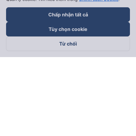
Chấp nhận tất cả
Tùy chọn cookie
Từ chối
Theo dõi chúng tôi trên
Facebook
Tiktok
Youtube
Công ty TNHH Thương Mại Dịch Vụ Vexere
Địa chỉ đăng ký kinh doanh: 8C Chữ Đồng Tử, Phường Tân
Sơn Nhất, TP. Hồ Chí Minh, Việt Nam
Địa chỉ
:
Lầu 2, toà nhà H3 Circo Hoàng Diệu, 384 Hoàng Diệu,
Phường Khánh Hội, TP Hồ Chí Minh, Việt Nam
Tầng 3, toà nhà 101 Láng Hạ, 101 Láng Hạ, Phường Láng, TP.