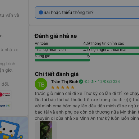
.com
Sai hoặc thiếu thông tin?
oạt động với
 tư vấn và
 tin tưởng.
ào tạo chuyên
Đánh giá nhà xe
n.
4.9
An toàn
Thông tin chính xác
từ nhà xe.
4.9
Thái độ nhân viên
Tiện nghi & thoải mái
 vào các ngày
5
Đúng giờ
 kế hoạch sớm
g trình
và
vé xe Thư
ận giờ.
Chi tiết đánh giá
Trần Thị Bích
verified
Đã đi • 12/08/2024
TB
 đối.
star_rate
star_rate
star_rate
star_rate
star_rate
trước giờ mình chỉ đi xe Thư kỳ có lần đi thì xe ch
lần thì bác tài hút thuốc trên xe trong lúc đi -)))) t
với mình nma hôm nay lần đầu tiên mình đi xe ngủ r
bác tài và anh phụ xe còn dễ thương nữa Mn thân 
chuyến đi của nhà xe Minh An thư kỳ luôn luôn bình