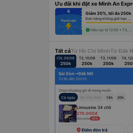
Ưu đãi khi đặt xe Minh An Expr
fiber_manual_record
directions_bus
Giảm 20%, tối đa 250k
fiber_manual_record
fiber_manual_record
Đơn hàng không giới hạn số lượng vé
fiber_manual_record
Flash sale
fiber_manual_record
fiber_manual_record
fiber_manual_record
schedule
Hiệu lực từ 12:00 • T3, 25/08
Tất cả
Từ Hồ Chí Minh
Từ Đắk 
CN, 09/08
T2, 10/08
T3, 11/08
T4, 12
250k
250k
250k
250
Sài Gòn
Đăk Mil
Từ 9h đến 20h35
Chọn khoảng giờ đi mong muốn
Cả ngày
9h-11h (hết)
14h
20h
Limousine 34 chỗ
270.000đ
+11
300.000đ
10%
place
Điểm đón trả