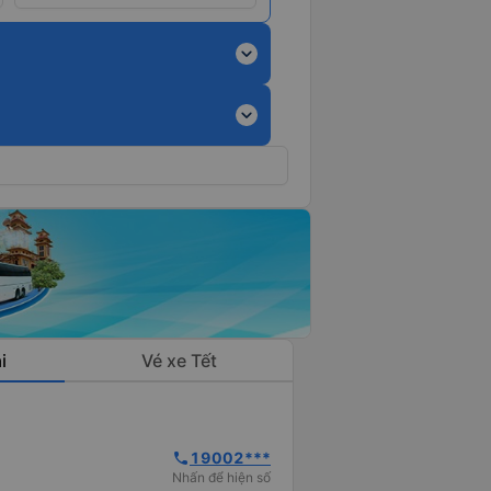
expand_more
expand_more
i
Vé xe Tết
19002***
phone
Nhấn để hiện số