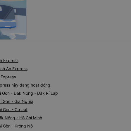
bạn nên chuẩn
n Express
inh An Express
 Express
press này đang hoạt động
ài Gòn - Đắk Nông - Đăk R`Lấp
i Gòn - Gia Nghĩa
i Gòn - Cư Jút
ăk Nông - Hồ Chí Minh
ài Gòn - Krông Nô