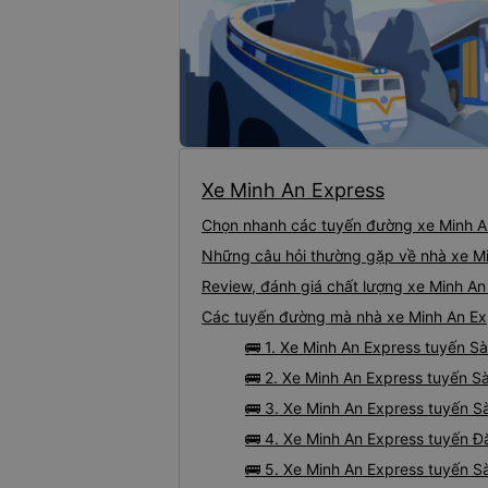
hắc chắn sẽ có sự chênh lệch. Nên để tránh xảy ra tình huống không mong muốn, 
 giờ hẹn.
Xe Minh An Express
Chọn nhanh các tuyến đường xe Minh A
Những câu hỏi thường gặp về nhà xe M
Review, đánh giá chất lượng xe Minh An
Các tuyến đường mà nhà xe Minh An Ex
🚌 1. Xe Minh An Express tuyến S
🚌 2. Xe Minh An Express tuyến Sà
🚌 3. Xe Minh An Express tuyến Sà
🚌 4. Xe Minh An Express tuyến Đ
🚌 5. Xe Minh An Express tuyến S