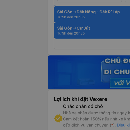
Sài Gòn
Đắk Nông - Đăk R`Lấp
Từ 9h đến 20h35
Sài Gòn
Cư Jút
Từ 9h đến 20h35
Lợi ích khi đặt Vexere
Chắc chắn có chỗ
 tin xe Minh An Express
Nhà xe nhận được thông tin ngay k
Cam kết hoàn 150% nếu nhà xe kh
ở bán vé trực tuyến xe giường nằm Thư Kỳ đi Dak Nông từ Sài Gò
cấp dịch vụ vận chuyển (
*
).
Điều k