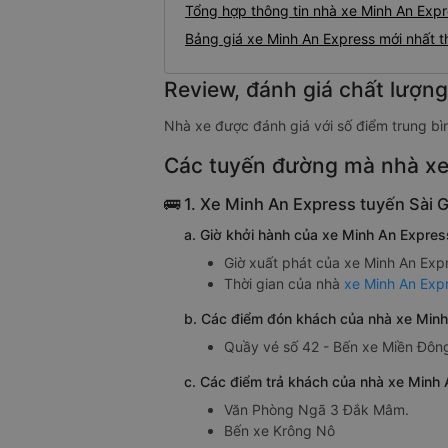
Tổng hợp thông tin nhà xe Minh An Exp
Bảng giá xe Minh An Express mới nhất 
Review, đánh giá chất lượn
Nhà xe được đánh giá với số điểm trung bì
Các tuyến đường mà nhà xe
🚌 1. Xe Minh An Express tuyến Sài 
a. Giờ khởi hành của xe Minh An Expre
Giờ xuất phát của xe Minh An Expr
Thời gian của nhà
xe Minh An Exp
b. Các điểm đón khách của nhà xe Minh
Quầy vé số 42 - Bến xe Miền Đôn
c. Các điểm trả khách của nhà xe Minh
Nội thất xe Thư Kỳ đi Dak Nông
Văn Phòng Ngã 3 Đắk Mâm.
Bến xe Krông Nô
hục vụ nhiệt tình, chu đáo, tư vấn chuyên nghiệp giải đáp các thắc mắc của khách