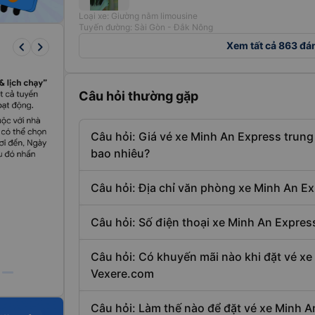
Loại xe: Giường nằm limousine
Tuyến đường: Sài Gòn - Đắk Nông
keyboard_arrow_left
keyboard_arrow_right
Xem tất cả 863 đá
Câu hỏi thường gặp
Câu hỏi: Giá vé xe Minh An Express trun
bao nhiêu?
Câu hỏi: Địa chỉ văn phòng xe Minh An Ex
Câu hỏi: Số điện thoại xe Minh An Express 
Câu hỏi: Có khuyến mãi nào khi đặt vé xe
Vexere.com
Câu hỏi: Làm thế nào để đặt vé xe Minh A