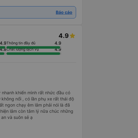
Báo cáo
4.9
4.9
4.9
Thông tin đầy đủ
4.8
4.9
Chất lượng dịch vụ
ạy nhanh khiến mình rất nhức đầu có
hở không nổi , có lần phụ xe rất thái độ
ất ngon chạy êm lắm phải nói là đã
thiện lắm còn tâm lý nữa chúc những
 an và suôn sẻ ạ