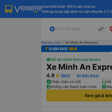
Cam kết hoàn 150% nếu nhà xe

không cung cấp dịch vụ vận chuyển (*)
in
import_export
Nơi xuất phát
Vexere.com
chevron_right
Xe Minh An Express
Đối tác chính thức của Vexere
Xe Minh An Expr
4.9
(863)
Số điện thoại
Chắc chắn có chỗ
Hỗ 
Không cần thanh toán trước
Xác
Xem giá & lịc