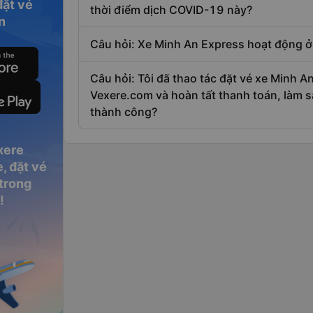
đặt vé
thời điểm dịch COVID-19 này?
n
 tình trạng có
Câu hỏi: Xe Minh An Express hoạt động 
t bến từ 30 –
ẽ hỗ trợ xuất
Câu hỏi: Tôi đã thao tác đặt vé xe Minh An
Vexere.com và hoàn tất thanh toán, làm sa
thành công?
đi xe biển số
.
xere
, đặt vé
ận nơi tại
 trong
!
 trợ trung
.
ón chỉ là giờ