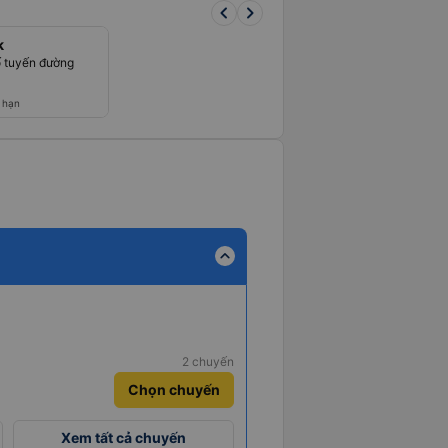
keyboard_arrow_left
keyboard_arrow_right
k
 tuyến đường
 hạn
expand_less
2 chuyến
Chọn chuyến
Xem tất cả chuyến