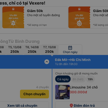
ess, chỉ có tại Vexere!
fiber_manual_record
fiber_manual_record
directions_bus
directions_bus
Giảm 50k
Giảm 50
fiber_manual_record
fiber_manual_record
fiber_manual_record
fiber_manual_record
Cho một số tuyến đường
Cho một số
Ưu đãi
Ưu đãi
fiber_manual_record
fiber_manual_record
đặt sớm
giờ chót
fiber_manual_record
fiber_manual_record
fiber_manual_record
fiber_manual_record
fiber_manual_record
fiber_manual_record
*Số lượng có hạn
*Số lượng có
Nông
Từ Bình Dương
/08
T5, 13/08
T6, 14/08
T7, 15/08
calendar_month
k
250k
250k
250k
Chọn ngày
Đăk Mil
Hồ Chí Minh
expand_less
Từ 8h đến 19h30
Chọn khoảng giờ đi mong muốn
Cả ngày
8h (hết)
19h
Limousine 34 chỗ
4 chuyến
300.000đ
Chọn chuyến
+11
place
Xem tất cả chuyến
Điểm đón trả