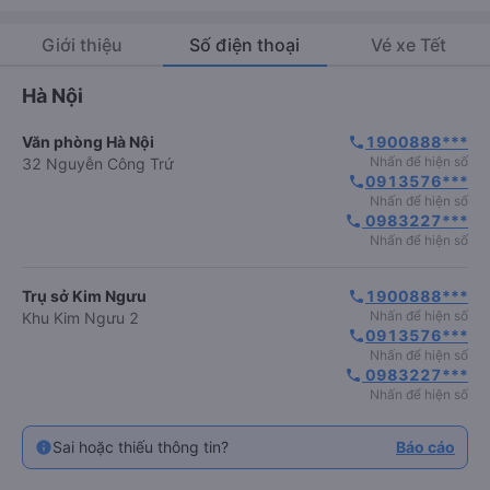
Giới thiệu
Số điện thoại
Vé xe Tết
Hà Nội
Văn phòng Hà Nội
1900888***
phone
Nhấn để hiện số
32 Nguyễn Công Trứ
0913576***
phone
Nhấn để hiện số
 0983227***
phone
Nhấn để hiện số
Trụ sở Kim Ngưu
1900888***
phone
Nhấn để hiện số
Khu Kim Ngưu 2
0913576***
phone
Nhấn để hiện số
 0983227***
phone
Nhấn để hiện số
Sai hoặc thiếu thông tin?
Báo cáo