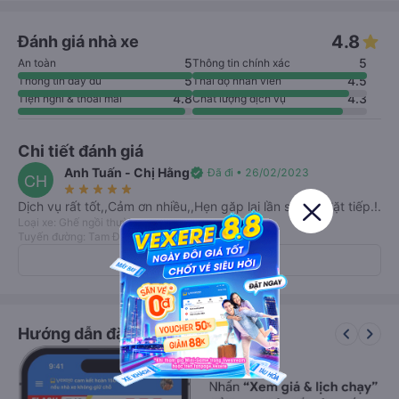
4.8
Đánh giá nhà xe
5
5
An toàn
Thông tin chính xác
5
4.5
Thông tin đầy đủ
Thái độ nhân viên
4.8
4.3
Tiện nghi & thoải mái
Chất lượng dịch vụ
Chi tiết đánh giá
Anh Tuấn - Chị Hằng
verified
Đã đi • 26/02/2023
CH
star_rate
star_rate
star_rate
star_rate
star_rate
Dịch vụ rất tốt,,Cảm ơn nhiều,,Hẹn gặp lại lần sau sẽ đặt tiếp.!.
Loại xe: Ghế ngồi thường
Tuyến đường: Tam Đảo - Hà Nội
Xem tất cả 4 đánh giá
keyboard_arrow_left
keyboard_arrow_right
Hướng dẫn đặt vé