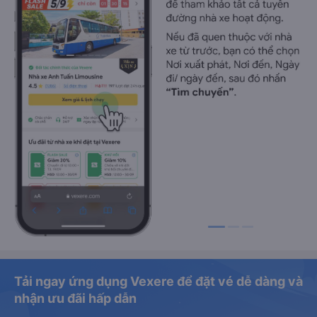
Tải ngay ứng dụng Vexere để đặt vé dễ dàng và
nhận ưu đãi hấp dẫn