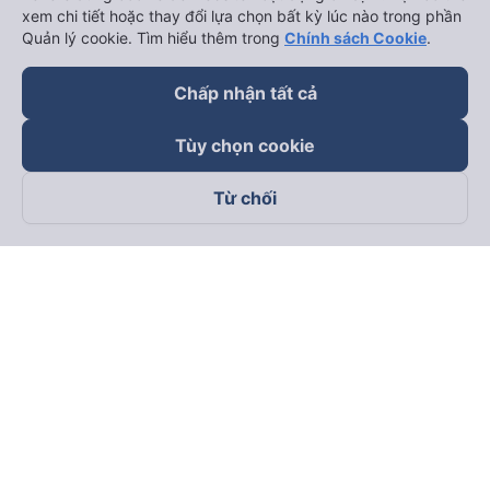
xem chi tiết hoặc thay đổi lựa chọn bất kỳ lúc nào trong phần
Quản lý cookie. Tìm hiểu thêm trong
Chính sách Cookie
.
Chấp nhận tất cả
Tùy chọn cookie
Từ chối
Theo dõi chúng tôi trên
Facebook
Tiktok
Youtube
Công ty TNHH Thương Mại Dịch Vụ Vexere
Địa chỉ đăng ký kinh doanh: 8C Chữ Đồng Tử, Phường Tân
Sơn Nhất, TP. Hồ Chí Minh, Việt Nam
Địa chỉ
:
Lầu 2, toà nhà H3 Circo Hoàng Diệu, 384 Hoàng Diệu,