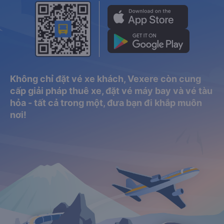
Không chỉ đặt vé xe khách, Vexere còn cung
cấp giải pháp thuê xe, đặt vé máy bay và vé tàu
hỏa - tất cả trong một, đưa bạn đi khắp muôn
nơi!