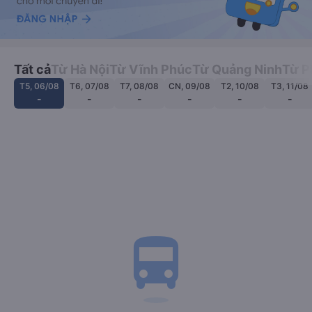
Tất cả
Từ Hà Nội
Từ Vĩnh Phúc
Từ Quảng Ninh
Từ P
T5, 06/08
T6, 07/08
T7, 08/08
CN, 09/08
T2, 10/08
T3, 11/08
-
-
-
-
-
-
directions_bus