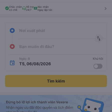
Chắc chắn
Hỗ trợ
Xác nhận
keyboard_arrow_right
có chỗ
24/7
ngay lập tức
Nơi xuất phát
import_export
Bạn muốn đi đâu?
Ngày đi
Khứ hồi
T5, 06/08/2026
Tìm kiếm