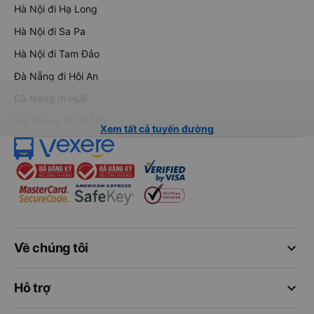
Hà Nội đi Hạ Long
Hà Nội đi Sa Pa
Hà Nội đi Tam Đảo
Đà Nẵng đi Hội An
Đà Nẵng đi Huế
Hải Phòng đi Hà Nội
Xem tất cả tuyến đường
keyboard_arrow_down
Về chúng tôi
keyboard_arrow_down
Hỗ trợ