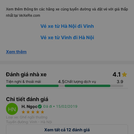
Xem thêm thông tin các hãng xe cùng tuyến đường và đặt vé với giá thấp
nhất tại VeXeRe.com
Vé xe từ Hà Nội đi Vinh
Vé xe từ Vinh đi Hà Nội
Xem thêm
4.1
Đánh giá nhà xe
4.5
3.9
Tiện nghi & thoải mái
Chất lượng dịch vụ
Chi tiết đánh giá
H. Ngọc
verified
Đã đi • 15/02/2019
HN
star_rate
star_rate
star_rate
star_rate
star_rate
Loại xe: Ghế ngồi thường
Tuyến đường: Vinh - Hà Nội
Xem tất cả 12 đánh giá