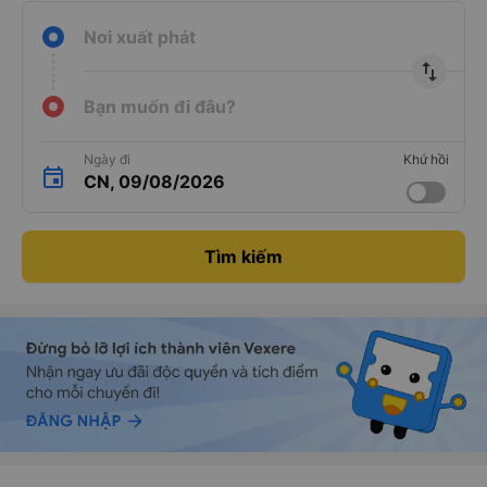
Nơi xuất phát
import_export
Bạn muốn đi đâu?
Ngày đi
Khứ hồi
CN, 09/08/2026
Tìm kiếm