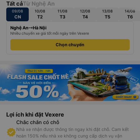
Tất cả
Từ Nghệ An
09/08
10/08
11/08
12/08
13/08
14/08
CN
T2
T3
T4
T5
T6
Nghệ An
Hà Nội
Nhiều chuyến xe giá tốt mỗi ngày trên Vexere
Chọn chuyến
Lợi ích khi đặt Vexere
Chắc chắn có chỗ
Nhà xe nhận được thông tin ngay khi đặt chỗ. Cam kết
hoàn 150% nếu nhà xe không cung cấp dịch vụ vận