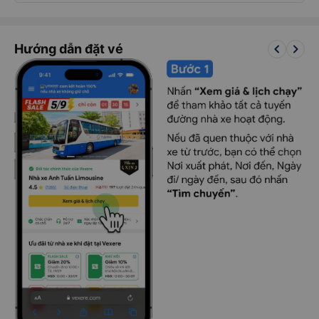
keyboard_arrow_left
keyboard_arrow_right
Hướng dẫn đặt vé