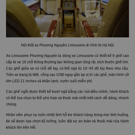
Nội thất xe Phương Nguyên Limousine đi Vinh từ Hà Nội
Xe Limousine Phương Nguyên là dòng xe Limousine có thiết kế 9 ghế cao
cấp từ xe 16 chỗ thông thường tạo không gian rộng rãi, kích thước ghế lớn.
Các ghế giữa xe có chỗ để tay, có thể ngả từ 10~45 độ tùy theo nhu cầu.
Trên xe trang bị Wifi, cổng sạc USB ngay gần tại vị trí các ghế, màn hình cỡ
lớn LED 21 inches và khăn lạnh, nước suối miễn phí.
Các ghế ngồi được thiết kế trượt ngã bằng các nút điều chỉnh, hành khách
có thể lựa chọn tư thế phù hợp và thoải mái nhất một cách dễ dàng, nhanh
chóng.
Nhân viên phục vụ luôn nhiệt tình hỗ trợ khách hàng trong mọi tình huống,
tài xế được lựa chọn kỹ lưỡng, luôn đặt sự an toàn và thoải mái của hành
khách lên trên hết.