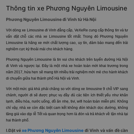
Thông tin xe Phương Nguyên Limousine
Phương Nguyên Limousine đi Vinh từ Hà Nội
Với dòng xe Limousine đi Vinh đẳng cấp, VeXeRe cung cấp thông tin và tư
vấn đặt chỗ các nhà xe Limousine tốt nhất. Trong đó Phương Nguyên
Limousine là hãng xe mới chất lượng cao, uy tín, đảm bảo mang đến trải
nghiệm cực kỳ thoải mái cho khách hàng.
Phương Nguyên Limousine là tin vui cho khách trên tuyến đường Hà Nội
đi Vinh và ngược lại. Đây là một nhà xe hoàn toàn mới khai trương trong
năm 2017, hứa hẹn sẽ mang tới nhiều trải nghiệm mới mẻ cho hành khách
di chuyển giữa hai thành phố Hà Nội và Vinh.
Với một mức giá khá phải chăng so với dòng xe limousine 9 chỗ VIP sang
chảnh, người đi sẽ được phục vụ đầy đủ các tiện ích thiết yếu như khăn
lạnh, điều hòa, nước uống, đồ ăn nhẹ, tivi, wifi hoàn toàn miễn phí. Không
chỉ vậy, nhà xe còn đặc biệt cam kết không đón khách dọc đường, không
tăng giá vào dịp lễ Tết và quan trọng hơn là đón và trả khách về tận nhà tại
hai thành phố.
I.Đặt vé
xe Phương Nguyên Limousine
đi Vinh và vấn đề cần