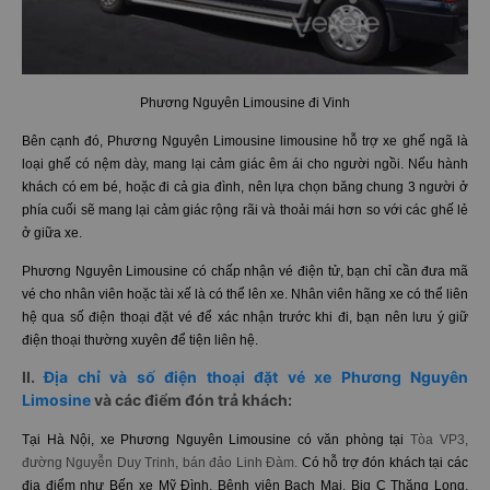
Phương Nguyên Limousine đi Vinh
Bên cạnh đó, Phương Nguyên Limousine limousine hỗ trợ xe ghế ngã là
loại ghế có nệm dày, mang lại cảm giác êm ái cho người ngồi. Nếu hành
khách có em bé, hoặc đi cả gia đình, nên lựa chọn băng chung 3 người ở
phía cuối sẽ mang lại cảm giác rộng rãi và thoải mái hơn so với các ghế lẻ
ở giữa xe.
Phương Nguyên Limousine có chấp nhận vé điện tử, bạn chỉ cần đưa mã
vé cho nhân viên hoặc tài xế là có thể lên xe. Nhân viên hãng xe có thể liên
hệ qua số điện thoại đặt vé để xác nhận trước khi đi, bạn nên lưu ý giữ
điện thoại thường xuyên để tiện liên hệ.
II.
Địa chỉ và số điện thoại đặt vé xe Phương Nguyên
Limosine
và các điểm đón trả khách:
Tại Hà Nội, xe Phương Nguyên Limousine có văn phòng tại
Tòa VP3,
đường Nguyễn Duy Trinh, bán đảo Linh Đàm.
Có hỗ trợ đón khách tại các
địa điểm như Bến xe Mỹ Đình, Bệnh viện Bạch Mai, Big C Thăng Long,