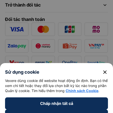
keyboard_arrow_down
Trở thành đối tác
Đối tác thanh toán
close
Sử dụng cookie
Vexere dùng cookie để website hoạt động ổn định. Bạn có thể
xem chi tiết hoặc thay đổi lựa chọn bất kỳ lúc nào trong phần
Quản lý cookie. Tìm hiểu thêm trong
Chính sách Cookie
.
Chấp nhận tất cả