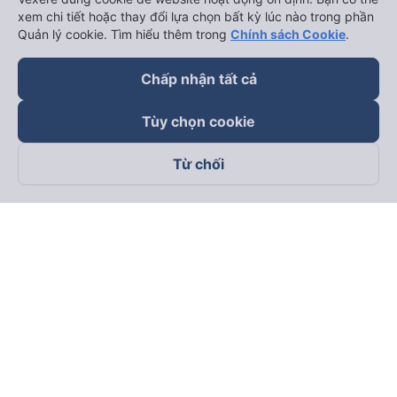
xem chi tiết hoặc thay đổi lựa chọn bất kỳ lúc nào trong phần
Quản lý cookie. Tìm hiểu thêm trong
Chính sách Cookie
.
Chấp nhận tất cả
Tùy chọn cookie
Từ chối
Theo dõi chúng tôi trên
Facebook
Tiktok
Youtube
Công ty TNHH Thương Mại Dịch Vụ Vexere
Địa chỉ đăng ký kinh doanh: 8C Chữ Đồng Tử, Phường Tân
Sơn Nhất, TP. Hồ Chí Minh, Việt Nam
Địa chỉ
:
Lầu 2, toà nhà H3 Circo Hoàng Diệu, 384 Hoàng Diệu,