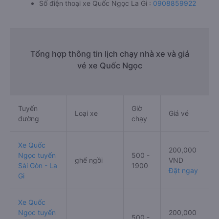
- Hồ Chí Minh
Địa chỉ văn phòng, trạm xe Quốc Ngọc La Gi: số 529
Thống Nhất, phường Tân An
Số điện thoại xe Quốc Ngọc La Gi :
0908859922
Tổng hợp thông tin lịch chạy nhà xe và giá
vé xe Quốc Ngọc
Tuyến
Giờ
Loại xe
Giá vé
đường
chạy
Xe Quốc
200,000
Ngọc tuyến
500 -
ghế ngồi
VND
Sài Gòn - La
1900
Đặt ngay
Gi