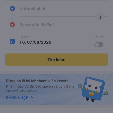
Chắc chắn
Hỗ trợ
keyboard_arrow_right
có chỗ
24/7
Nơi xuất phát
import_export
Bạn muốn đi đâu?
Ngày đi
Khứ hồi
T6, 07/08/2026
Tìm kiếm