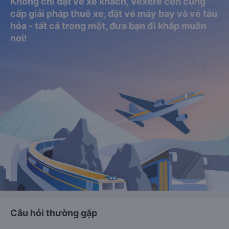
Không chỉ đặt vé xe khách, Vexere còn cung
cấp giải pháp thuê xe, đặt vé máy bay và vé tàu
hỏa - tất cả trong một, đưa bạn đi khắp muôn
nơi!