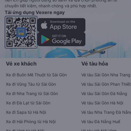
bay và hãng tàu cùng dịch vụ thuê xe máy, xe du lịch phủ
khắp các tỉnh thành tại Việt Nam.
Ứng dụng hiển thị thông tin đầy đủ, minh bạch cùng vô vàn
tiện ích giúp người dùng so sánh và lựa chọn phương án di
chuyển tiết kiệm, nhanh chóng và phù hợp nhất.
Tải ứng dụng Vexere ngay
Vé xe khách
Vé tàu hỏa
Xe đi Buôn Mê Thuột từ Sài Gòn
Vé tàu Sài Gòn Nha Trang
Xe đi Vũng Tàu từ Sài Gòn
Vé tàu Sài Gòn Phan Thiết
Xe đi Nha Trang từ Sài Gòn
Vé tàu Sài Gòn Đà Nẵng
Xe đi Đà Lạt từ Sài Gòn
Vé tàu Sài Gòn Hà Nội