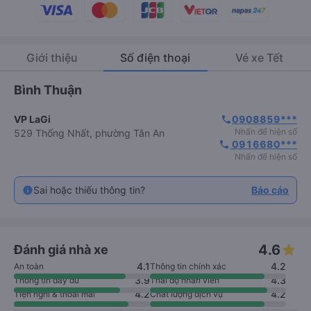
Trả trước lẫn trả sau, bảo mật tuyệt đối.
Giới thiệu
Số điện thoại
Vé xe Tết
Bình Thuận
VP LaGi
0908859***
phone
Nhấn để hiện số
529 Thống Nhất, phường Tân An
 0916680***
phone
Nhấn để hiện số
Sai hoặc thiếu thông tin?
Báo cáo
4.6
Đánh giá nhà xe