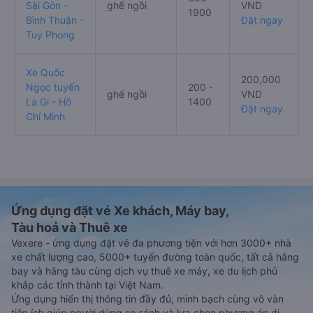
Xe Quốc
Ngọc tuyến
200,000
500 -
Sài Gòn -
ghế ngồi
VND
1900
Bình Thuận -
Đặt ngay
Tuy Phong
Xe Quốc
200,000
Ngọc tuyến
200 -
ghế ngồi
VND
La Gi - Hồ
1400
Đặt ngay
Chí Minh
Ứng dụng đặt vé Xe khách, Máy bay,
Tàu hoả và Thuê xe
Vexere - ứng dụng đặt vé đa phương tiện với hơn 3000+ nhà
xe chất lượng cao, 5000+ tuyến đường toàn quốc, tất cả hãng