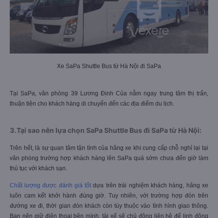
Xe SaPa Shuttle Bus từ Hà Nội đi SaPa
Tại SaPa, văn phòng 39 Lương Định Của nằm ngay trung tâm thị trấn,
thuận tiện cho khách hàng di chuyển đến các địa điểm du lịch.
3.Tại sao nên lựa chọn SaPa Shuttle Bus đi SaPa từ Hà Nội:
Trên hết, là sự quan tâm tận tình của hãng xe khi cung cấp chỗ nghỉ lại tại
văn phòng trường hợp khách hàng lên SaPa quá sớm chưa đến giờ làm
thủ tục với khách sạn.
Chất lượng được đánh giá tốt
dựa trên trài nghiệm khách hàng, hãng xe
luôn cam kết khởi hành đúng giờ. Tuy nhiên, với trường hợp đón trên
đường xe đi, thời gian đón khách còn tùy thuộc vào tình hình giao thông.
Bạn nên giữ điện thoại bên mình, tài xế sẽ chủ động liên hệ để linh động