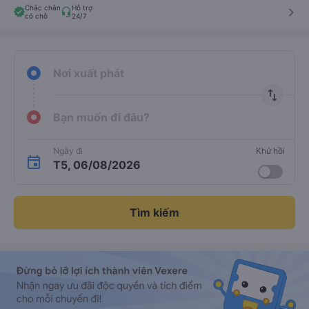
Chắc chắn
Hỗ trợ
keyboard_arrow_right
có chỗ
24/7
Nơi xuất phát
import_export
Bạn muốn đi đâu?
Ngày đi
Khứ hồi
T5, 06/08/2026
Tìm kiếm