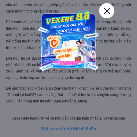
chu đáo, tư vấn chuyên nghiệp giải đáp các thắc mắc của khách hàng một
cách nhanh chóng và chính xác.
Bên cạnh đó, về cơ sở vật chất, xe giường nằm đời mới cung cấp nội thất
tiện nghi hiện đại, sang trọng. Đầy đủ các dịch vụ cơ bản như khăn, nước,
mền, gối, wifi miễn phí, đặc biệt bồn rửa tay và nhà vệ sinh trên xe hỗ trợ
hệ thống thoát nước và khử mùi tốt nhất. Ngoài ra còn có hướng dẫn viên
trên xe hỗ trợ hành khách về thông tin chuyến đi.
Đội ngũ tài xế tận tâm, lái xe an toàn, không bắt khách dọc đường, nhồi
nhét khách, chỉ có hỗ trợ đón khách đã liên hệ đặt vé trước. Với các chuyến
xe đi đêm, tài xế vẫn chạy tốc độ vừa phải, khách hàng có thể ngủ hoặc
nghỉ ngơi dưỡng sức trên suốt chặng đường đi.
Để đảm bảo sức khỏe và an toàn cho hành khách, xe sẽ dừng nghỉ khoảng
15 phút tại km237 cao tốc Nội Bài - Lào Cai trước khi chuyển sang đường
đèo đi lên trung tâm thị trấn Sapa (khoảng 30km).
Xem thêm thông tin vé xe hấp dẫn với giá thấp nhất tại VeXeRe.com
Đặt vé xe từ Hà Nội đi SaPa