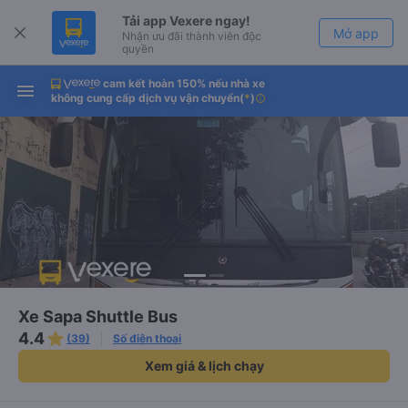
Tải app Vexere ngay!
Mở app
Nhận ưu đãi thành viên độc
quyền
cam kết hoàn 150% nếu nhà xe
Tải app Vexere
Mở app
không cung cấp dịch vụ vận chuyển
(
*
)
info
-30k/ghế khi đặt vé máy bay qua
app
Xe Sapa Shuttle Bus
4.4
(39)
Số điện thoại
Xem giá & lịch chạy