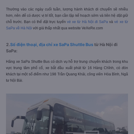
Thường vào các ngày cuối tuần, lượng hành khách di chuyển sẽ nhiều
hơn, nên để có được vị trí tốt, bạn cần lập kế hoạch sớm và liên hệ đặt giữ
chỗ trước. Bạn có thể đặt trực tuyến
vé xe từ Hà Nội đi SaPa
và
vé xe từ
SaPa về Hà Nội
với giá thấp nhất qua website VeXeRe.com
2.
Số điện thoại, địa chỉ xe SaPa Shuttle Bus
từ Hà Nội đi
SaPa:
Hãng xe SaPa Shuttle Bus có dịch vụ hỗ trợ trung chuyển khách trong khu
vực trung tâm phố cổ, xe bắt đầu xuất phát từ 16 Hàng Chĩnh, có đón
khách tại một số điểm như 198 Trần Quang Khải, công viên Hòa Bình, Ngã
tư Nội Bài.