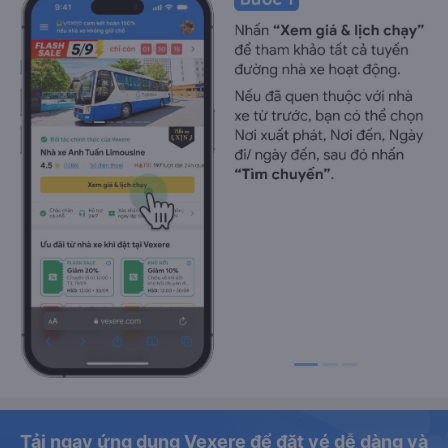
Tải ngay ứng dụng Vexere để đặt vé dễ dàng và