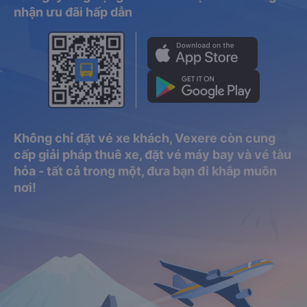
nhận ưu đãi hấp dẫn
Không chỉ đặt vé xe khách, Vexere còn cung
cấp giải pháp thuê xe, đặt vé máy bay và vé tàu
hỏa - tất cả trong một, đưa bạn đi khắp muôn
nơi!