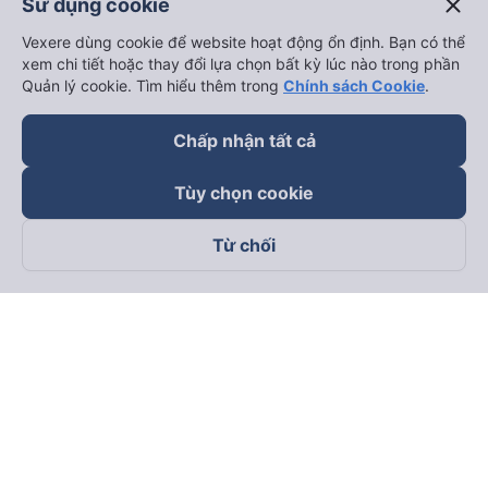
close
Sử dụng cookie
Vexere dùng cookie để website hoạt động ổn định. Bạn có thể
xem chi tiết hoặc thay đổi lựa chọn bất kỳ lúc nào trong phần
Quản lý cookie. Tìm hiểu thêm trong
Chính sách Cookie
.
Chấp nhận tất cả
Tùy chọn cookie
Từ chối
Theo dõi chúng tôi trên
Facebook
Tiktok
Youtube
Công ty TNHH Thương Mại Dịch Vụ Vexere
Địa chỉ đăng ký kinh doanh: 8C Chữ Đồng Tử, Phường Tân