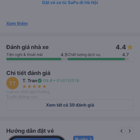
Đặt vé xe từ SaPa đi Hà Nội
Xem thêm
4.4
Đánh giá nhà xe
4.5
4.7
Tiện nghi & thoải mái
Chất lượng dịch vụ
Chi tiết đánh giá
T. Tran
verified
Đã đi • 01/01/2019
TT
star_rate
star_rate
star_rate
star_rate
star_rate
Loại xe: Ghế ngồi thường
Tuyến đường: null
Xem tất cả 39 đánh giá
keyboard_arrow_left
keyboard_arrow_right
Hướng dẫn đặt vé