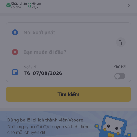
Chắc chắn
Hỗ trợ
keyboard_arrow_right
có chỗ
24/7
Nơi xuất phát
import_export
Bạn muốn đi đâu?
Ngày đi
Khứ hồi
T6, 07/08/2026
Tìm kiếm