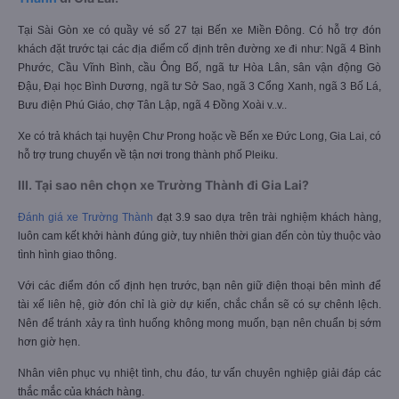
Tại Sài Gòn xe có quầy vé số 27 tại Bến xe Miền Đông. Có hỗ trợ đón
khách đặt trước tại các địa điểm cố định trên đường xe đi như: Ngã 4 Bình
Phước, Cầu Vĩnh Bình, cầu Ông Bố, ngã tư Hòa Lân, sân vận động Gò
Đậu, Đại học Bình Dương, ngã tư Sở Sao, ngã 3 Cổng Xanh, ngã 3 Bố Lá,
Bưu điện Phú Giáo, chợ Tân Lập, ngã 4 Đồng Xoài v..v..
Xe có trả khách tại huyện Chư Prong hoặc về Bến xe Đức Long, Gia Lai, có
hỗ trợ trung chuyển về tận nơi trong thành phố Pleiku.
III. Tại sao nên chọn xe Trường Thành đi Gia Lai?
Đánh giá xe Trường Thành
đạt 3.9 sao dựa trên trài nghiệm khách hàng,
luôn cam kết khởi hành đúng giờ, tuy nhiên thời gian đến còn tùy thuộc vào
tình hình giao thông.
Với các điểm đón cố định hẹn trước, bạn nên giữ điện thoại bên mình để
tài xế liên hệ, giờ đón chỉ là giờ dự kiến, chắc chắn sẽ có sự chênh lệch.
Nên để tránh xảy ra tình huống không mong muốn, bạn nên chuẩn bị sớm
hơn giờ hẹn.
Nhân viên phục vụ nhiệt tình, chu đáo, tư vấn chuyên nghiệp giải đáp các
thắc mắc của khách hàng.