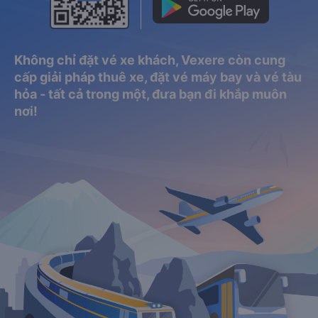
Không chỉ đặt vé xe khách, Vexere còn cung
cấp giải pháp thuê xe, đặt vé máy bay và vé tàu
hỏa - tất cả trong một, đưa bạn đi khắp muôn
nơi!