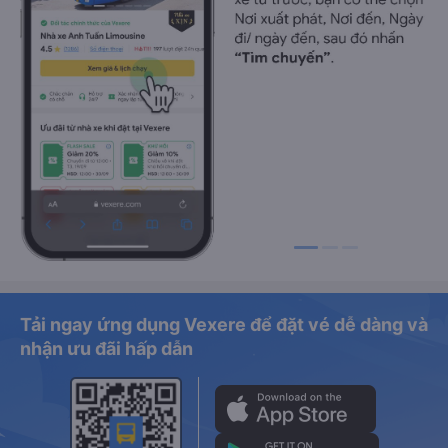
Tải ngay ứng dụng Vexere để đặt vé dễ dàng và
nhận ưu đãi hấp dẫn