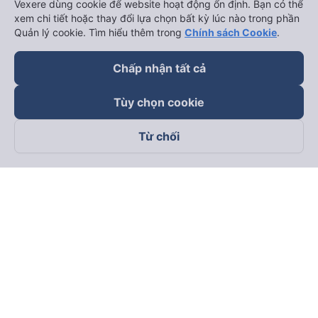
Vexere dùng cookie để website hoạt động ổn định. Bạn có thể
xem chi tiết hoặc thay đổi lựa chọn bất kỳ lúc nào trong phần
Quản lý cookie. Tìm hiểu thêm trong
Chính sách Cookie
.
Chấp nhận tất cả
Tùy chọn cookie
Từ chối
Theo dõi chúng tôi trên
Facebook
Tiktok
Youtube
Công ty TNHH Thương Mại Dịch Vụ Vexere
Địa chỉ đăng ký kinh doanh: 8C Chữ Đồng Tử, Phường Tân
Sơn Nhất, TP. Hồ Chí Minh, Việt Nam
Địa chỉ
:
Lầu 2, toà nhà H3 Circo Hoàng Diệu, 384 Hoàng Diệu,