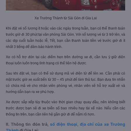
Xe Trường Thành từ Sài Gòn đi Gia Lai
Khi đặt vé số lượng ít hoặc vào các ngày trong tuần, bạn có thể thanh toán
trước giờ đi 30 phút tại văn phòng Sài Gòn. Với số lượng vé từ 3 trở lên, và
các dịp cuối tuần hoặc lễ, Tết, bạn cần thanh toán tiền vé trước giờ đi ít
nhất 3 tiếng để đảm bảo hành trình.
Xe có hỗ trợ đón tại các điểm hẹn trên đường xe đi, cần lưu ý giữ điện
thoại luôn luôn trong tình trạng có thể liên hệ được.
Sau khi đặt vé, bạn có thể sử dụng mã vé điện tử để lên xe. Cần phải có
mặt trước giờ xe xuất bến từ 30 – 45 phút để làm thủ tục. Bạn đưa tin nhắn
có chứa mã vé cho nhân viên phòng vé, nhân viên sẽ hỗ trợ xuất vé và
hướng dẫn bạn ra xe phù hợp.
Xe được sắp xếp tùy thuộc vào thời gian chạy quay đầu, nên không biết
trước được bạn sẽ đi xe biển số bao nhiêu hay tài xế nào. Nếu cần các
thông tin trên, bạn cần liên hệ gần giờ đi để nắm rõ hơn.
II. Thông tin đón trả,
số điện thoại, địa chỉ của xe Trường
Thành
đi Gia Lai: