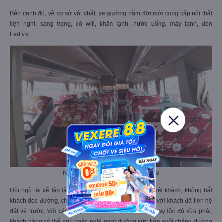
Bên cạnh đó, về cơ sở vật chất, xe giường nằm đời mới cung cấp nội thất
tiện nghi, sang trọng, có wifi, khăn lạnh, nước uống, máy lạnh, đèn
Led,v.v…
Nội thất xe Trường Thành đi Gia Lai
Đội ngũ tài xế tận tâm, lái xe an toàn, không nhồi nhét khách, không bắt
khách dọc đường, chỉ hỗ trợ đón tại các điểm cố định với khách đã liên hệ
đặt vé trước. Với các chuyến xe đi đêm, tài xế vẫn chạy tốc độ vừa phải,
khách hàng có thể ngủ hoặc nghỉ ngơi dưỡng sức trên suốt chặng đường