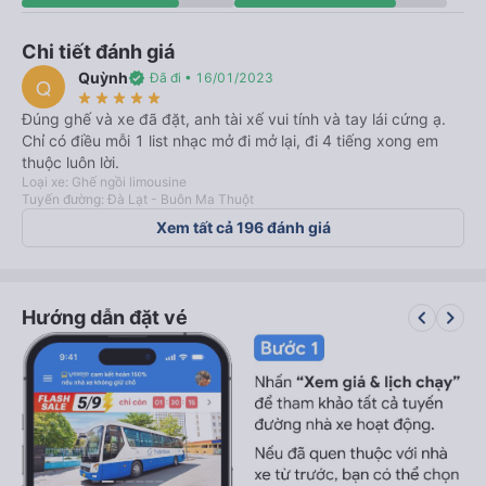
Chi tiết đánh giá
Quỳnh
verified
Đã đi • 16/01/2023
Q
star_rate
star_rate
star_rate
star_rate
star_rate
Đúng ghế và xe đã đặt, anh tài xế vui tính và tay lái cứng ạ.
Chỉ có điều mỗi 1 list nhạc mở đi mở lại, đi 4 tiếng xong em
thuộc luôn lời.
Loại xe: Ghế ngồi limousine
Tuyến đường: Đà Lạt - Buôn Ma Thuột
Xem tất cả 196 đánh giá
keyboard_arrow_left
keyboard_arrow_right
Hướng dẫn đặt vé