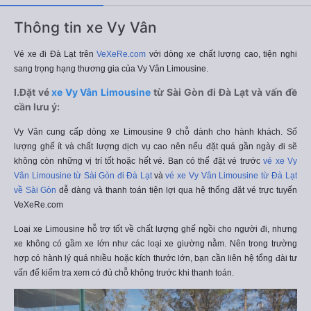
Thông tin xe Vy Vân
Vé xe đi Đà Lạt trên
VeXeRe.com
với dòng xe chất lượng cao, tiện nghi
sang trọng hạng thương gia của Vy Vân Limousine.
I.Đặt vé
xe Vy Vân Limousine
từ Sài Gòn đi Đà Lạt và vấn đề
cần lưu ý:
Vy Vân cung cấp dòng xe Limousine 9 chỗ dành cho hành khách. Số
lượng ghế ít và chất lượng dịch vụ cao nên nếu đặt quá gần ngày đi sẽ
không còn những vị trí tốt hoặc hết vé. Bạn có thể đặt vé trước
vé xe Vy
Vân Limousine từ Sài Gòn đi Đà Lạt
và
vé xe Vy Vân Limousine từ Đà Lạt
về Sài Gòn
dễ dàng và thanh toán tiện lợi qua hệ thống đặt vé trực tuyến
VeXeRe.com
Loại xe Limousine hỗ trợ tốt về chất lượng ghế ngồi cho người đi, nhưng
xe không có gầm xe lớn như các loại xe giường nằm. Nên trong trường
hợp có hành lý quá nhiều hoặc kích thước lớn, bạn cần liên hệ tổng đài tư
vấn để kiểm tra xem có đủ chỗ không trước khi thanh toán.