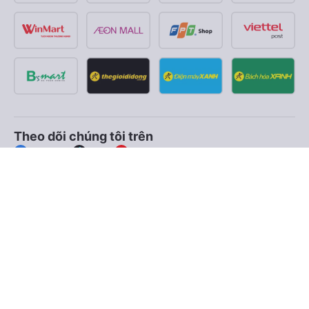
Theo dõi chúng tôi trên
Facebook
Tiktok
Youtube
Công ty TNHH Thương Mại Dịch Vụ Vexere
Địa chỉ đăng ký kinh doanh: 8C Chữ Đồng Tử, Phường Tân
Sơn Nhất, TP. Hồ Chí Minh, Việt Nam
Địa chỉ
:
Lầu 2, toà nhà H3 Circo Hoàng Diệu, 384 Hoàng Diệu,
Phường Khánh Hội, TP Hồ Chí Minh, Việt Nam
Tầng 3, toà nhà 101 Láng Hạ, 101 Láng Hạ, Phường Láng, TP.
Hà Nội, Việt Nam
Giấy chứng nhận ĐKKD số 0315133726 do Sở KH và ĐT TP.