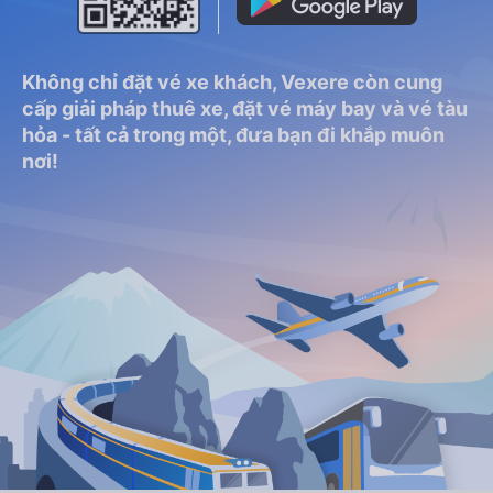
Không chỉ đặt vé xe khách, Vexere còn cung
cấp giải pháp thuê xe, đặt vé máy bay và vé tàu
hỏa - tất cả trong một, đưa bạn đi khắp muôn
nơi!