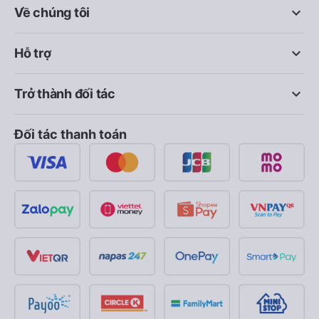
keyboard_arrow_down
Về chúng tôi
keyboard_arrow_down
Hỗ trợ
keyboard_arrow_down
Trở thành đối tác
Đối tác thanh toán