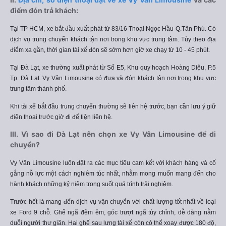
điểm đón trả khách:
Tại TP HCM, xe bắt đầu xuất phát từ 83/16 Thoại Ngọc Hầu Q.Tân Phú. Có
dịch vụ trung chuyển khách tận nơi trong khu vực trung tâm. Tùy theo địa
điểm xa gần, thời gian tài xế đón sẽ sớm hơn giờ xe chạy từ 10 - 45 phút.
Tại Đà Lạt, xe thường xuất phát từ Số E5, Khu quy hoạch Hoàng Diệu, P.5
Tp. Đà Lạt. Vy Vân Limousine có đưa và đón khách tận nơi trong khu vực
trung tâm thành phố.
Khi tài xế bắt đầu trung chuyển thường sẽ liên hệ trước, bạn cần lưu ý giữ
điện thoại trước giờ đi để tiện liên hệ.
III. Vì sao đi Đà Lạt nên chọn xe Vy Vân Limousine để di
chuyển?
Vy Vân Limousine luôn đặt ra các mục tiêu cam kết với khách hàng và cố
gắng nỗ lực một cách nghiêm túc nhất, nhằm mong muốn mang đến cho
hành khách những kỷ niệm trong suốt quá trình trải nghiệm.
Trước hết là mang đến dịch vụ vận chuyển với chất lượng tốt nhất về loại
xe Ford 9 chỗ. Ghế ngã đệm êm, góc trượt ngã tùy chỉnh, dễ dàng nằm
duỗi người thư giãn. Hai ghế sau lưng tài xế còn có thể xoay được 180 độ,