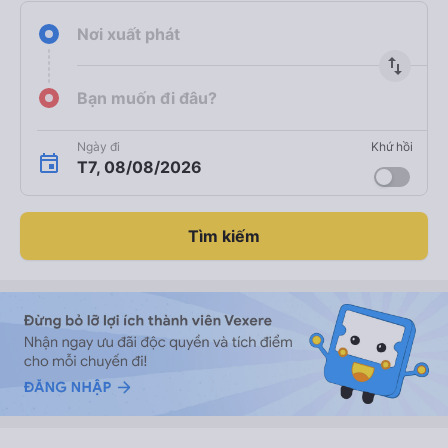
Nơi xuất phát
import_export
Bạn muốn đi đâu?
Ngày đi
Khứ hồi
T7, 08/08/2026
Tìm kiếm