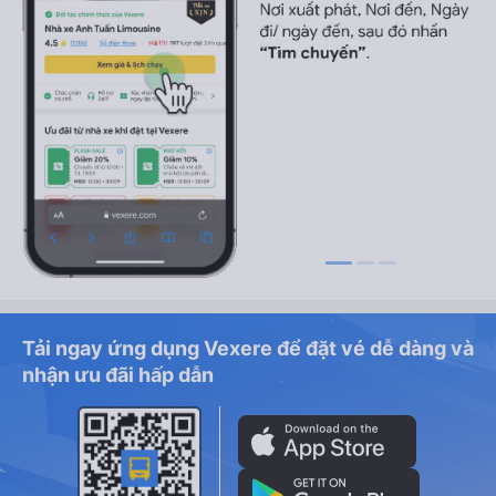
Tải ngay ứng dụng Vexere để đặt vé dễ dàng và
nhận ưu đãi hấp dẫn