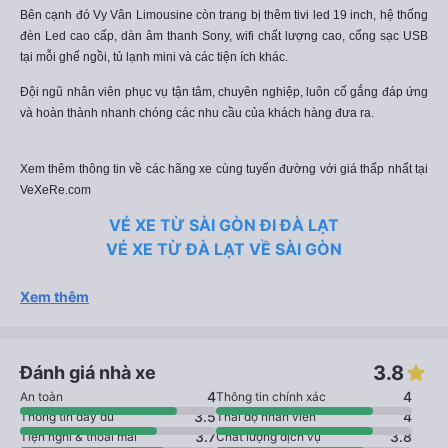
Bên cạnh đó Vy Vân Limousine còn trang bị thêm tivi led 19 inch, hệ thống
đèn Led cao cấp, dàn âm thanh Sony, wifi chất lượng cao, cổng sạc USB
tại mỗi ghế ngồi, tủ lạnh mini và các tiện ích khác.
Đội ngũ nhân viên phục vụ tận tâm, chuyên nghiệp, luôn cố gắng đáp ứng
và hoàn thành nhanh chóng các nhu cầu của khách hàng đưa ra.
Xem thêm thông tin về các hãng xe cùng tuyến đường với giá thấp nhất tại
VeXeRe.com
VÉ XE TỪ SÀI GÒN ĐI ĐÀ LẠT
VÉ XE TỪ ĐÀ LẠT VỀ SÀI GÒN
Xem thêm
3.8
Đánh giá nhà xe
4
4
An toàn
Thông tin chính xác
3.5
4
Thông tin đầy đủ
Thái độ nhân viên
3.7
3.8
Tiện nghi & thoải mái
Chất lượng dịch vụ