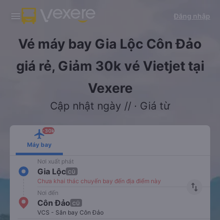
Tải app Vexere ngay!
Tải app Vexere
Đăng nhập
Mở app
Mở app
Nhận ưu đãi thành viên độc
-30k/ghế khi đặt vé máy bay qua
quyền
app
Vé máy bay Gia Lộc Côn Đảo
giá rẻ, Giảm 30k vé Vietjet tại
Vexere
Cập nhật ngày // · Giá từ
-30k
Máy bay
Nơi xuất phát
Gia Lộc
CŨ
Chưa khai thác chuyến bay đến địa điểm này
import_export
Nơi đến
Côn Đảo
CŨ
VCS - Sân bay Côn Đảo