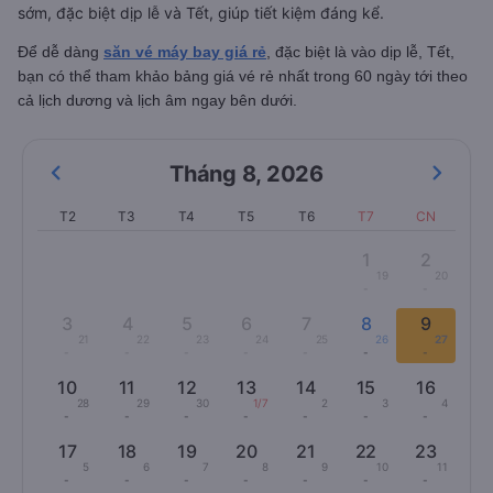
sớm, đặc biệt dịp lễ và Tết, giúp tiết kiệm đáng kể.
Để dễ dàng
săn vé máy bay giá rẻ
, đặc biệt là vào dịp lễ, Tết,
bạn có thể tham khảo bảng giá vé rẻ nhất trong 60 ngày tới theo
cả lịch dương và lịch âm ngay bên dưới.
Tháng 8
,
2026
T2
T3
T4
T5
T6
T7
CN
1
2
19
20
-
-
3
4
5
6
7
8
9
21
22
23
24
25
26
27
-
-
-
-
-
-
-
10
11
12
13
14
15
16
28
29
30
1/7
2
3
4
-
-
-
-
-
-
-
17
18
19
20
21
22
23
5
6
7
8
9
10
11
-
-
-
-
-
-
-