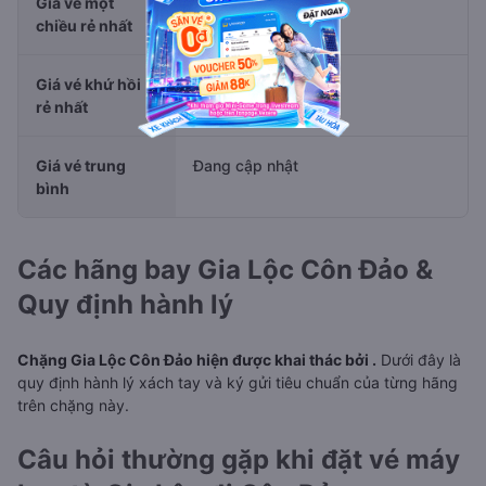
Giá vé một
Đang cập nhật
chiều rẻ nhất
Giá vé khứ hồi
Đang cập nhật
rẻ nhất
Giá vé trung
Đang cập nhật
bình
Các hãng bay Gia Lộc Côn Đảo &
Quy định hành lý
Chặng Gia Lộc Côn Đảo hiện được khai thác bởi .
Dưới đây là
quy định hành lý xách tay và ký gửi tiêu chuẩn của từng hãng
trên chặng này.
Câu hỏi thường gặp khi đặt vé máy