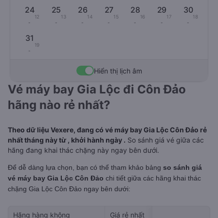
24
25
26
27
28
29
30
12
13
14
15
16
17
18
-
-
-
-
-
-
-
31
19
-
Hiển thị lịch âm
Vé máy bay Gia Lộc đi Côn Đảo
hãng nào rẻ nhất?
Theo dữ liệu Vexere, đang có vé máy bay Gia Lộc Côn Đảo rẻ
nhất tháng này từ , khởi hành ngày .
So sánh giá vé giữa các
hãng đang khai thác chặng này ngay bên dưới.
Để dễ dàng lựa chọn, bạn có thể tham khảo bảng
so sánh giá
vé máy bay Gia Lộc Côn Đảo
chi tiết giữa các hãng khai thác
chặng Gia Lộc Côn Đảo
ngay bên dưới:
Hãng hàng không
Giá rẻ nhất
Ngày rẻ nhất 