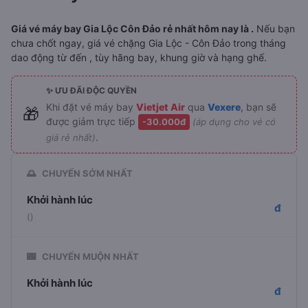
Giá vé máy bay Gia Lộc Côn Đảo rẻ nhất hôm nay là .
Nếu bạn
chưa chốt ngay, giá vé chặng Gia Lộc - Côn Đảo trong tháng
dao động từ đến , tùy hãng bay, khung giờ và hạng ghế.
✨ ƯU ĐÃI ĐỘC QUYỀN
Khi đặt vé máy bay
Vietjet Air
qua
Vexere
, bạn sẽ
🎁
được giảm trực tiếp
-30.000đ
(áp dụng cho vé có
.
giá rẻ nhất)
🌅
CHUYẾN SỚM NHẤT
Khởi hành lúc
đ
()
🌃
CHUYẾN MUỘN NHẤT
Khởi hành lúc
đ