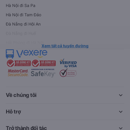
Hà Nội đi Sa Pa
Hà Nội đi Tam Đảo
Đà Nẵng đi Hội An
Đà Nẵng đi Huế
Hải Phòng đi Hà Nội
Xem tất cả tuyến đường
keyboard_arrow_down
Về chúng tôi
keyboard_arrow_down
Hỗ trợ
keyboard_arrow_down
Trở thành đối tác