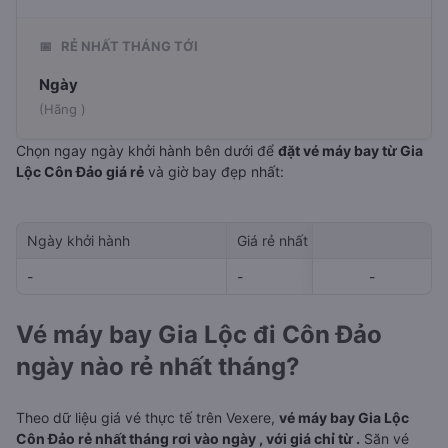
📅
RẺ NHẤT THÁNG TỚI
Ngày
(Hãng )
Chọn ngay ngày khởi hành bên dưới để
đặt vé máy bay từ Gia
Lộc Côn Đảo giá rẻ
và giờ bay đẹp nhất:
Ngày khởi hành
Giá rẻ nhất
Hãng hà
-
-
-
-
-
Vé máy bay Gia Lộc đi Côn Đảo
ngày nào rẻ nhất tháng?
Theo dữ liệu giá vé thực tế trên Vexere,
vé máy bay Gia Lộc
Côn Đảo rẻ nhất tháng rơi vào ngày , với giá chỉ từ .
Săn vé