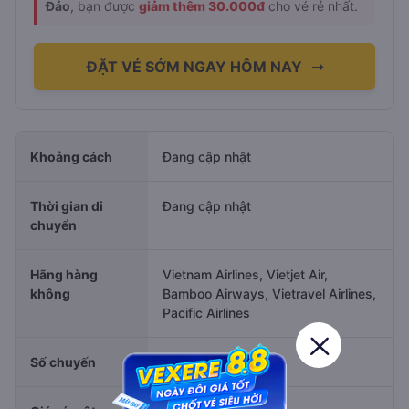
Đảo
, bạn được
giảm thêm 30.000đ
cho vé rẻ nhất.
ĐẶT VÉ SỚM NGAY HÔM NAY
➝
Khoảng cách
Đang cập nhật
Thời gian di
Đang cập nhật
chuyển
Hãng hàng
Vietnam Airlines, Vietjet Air,
không
Bamboo Airways, Vietravel Airlines,
Pacific Airlines
Số chuyến
Đang cập nhật