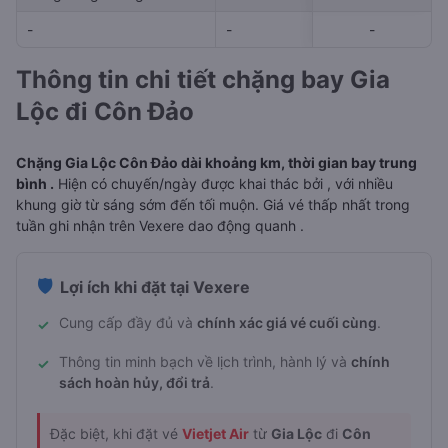
-
-
-
-
-
Thông tin chi tiết chặng bay Gia
Lộc đi Côn Đảo
Chặng Gia Lộc Côn Đảo dài khoảng km, thời gian bay trung
bình .
Hiện có chuyến/ngày được khai thác bởi , với nhiều
khung giờ từ sáng sớm đến tối muộn. Giá vé thấp nhất trong
tuần ghi nhận trên Vexere dao động quanh .
🛡️
Lợi ích khi đặt tại Vexere
Cung cấp đầy đủ và
chính xác giá vé cuối cùng
.
✓
Thông tin minh bạch về lịch trình, hành lý và
chính
✓
sách hoàn hủy, đổi trả
.
Đặc biệt, khi đặt vé
Vietjet Air
từ
Gia Lộc
đi
Côn