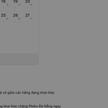
18
19
20
8
9
10
-
-
-
25
26
27
15
16
17
-
-
-
á vé giữa các hãng đang khai thác
ãng khai thác chặng Pleiku Đà Nẵng
ngay