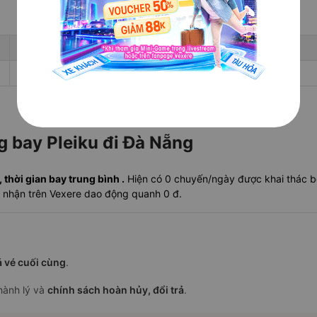
Giá rẻ nhất
Ngày rẻ nhất 30 ngày tới
-
-
ng bay Pleiku đi Đà Nẵng
thời gian bay trung bình .
Hiện có 0 chuyến/ngày được khai thác bở
hi nhận trên Vexere dao động quanh 0 đ.
á vé cuối cùng
.
 hành lý và
chính sách hoàn hủy, đổi trả
.