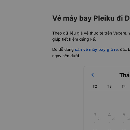
Vé máy bay Pleiku đi 
Theo dữ liệu giá vé thực tế trên Vexere,
giúp tiết kiệm đáng kể.
Để dễ dàng
săn vé máy bay giá rẻ
, đặc 
ngay bên dưới.
Thá
T2
T3
T4
3
4
5
21
22
23
-
-
-