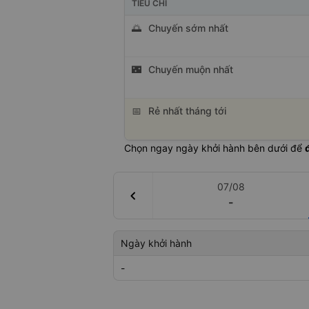
TIÊU CHÍ
🌅
Chuyến sớm nhất
🌃
Chuyến muộn nhất
📅
Rẻ nhất tháng tới
Chọn ngay ngày khởi hành bên dưới để
07/08
chevron_left
-
Ngày khởi hành
-