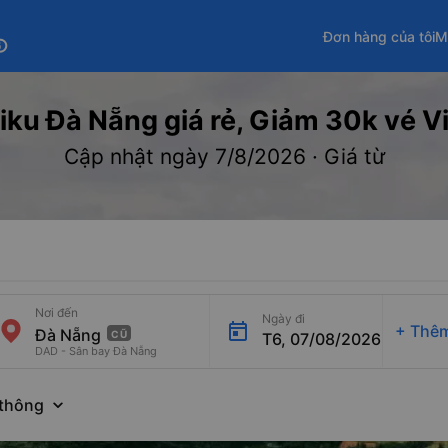
Đơn hàng của tôi
M
fo
iku Đà Nẵng giá rẻ, Giảm 30k vé Vie
Cập nhật ngày 7/8/2026 · Giá từ
Nơi đến
Ngày đi
+
Thêm
CŨ
T6, 07/08/2026
DAD - Sân bay Đà Nẵng
thông