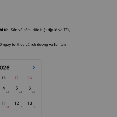
ỉ từ .
Săn vé sớm, đặc biệt dịp lễ và Tết,
60 ngày tới theo cả lịch dương và lịch âm
026
T6
T7
CN
4
5
6
23
24
25
-
-
-
11
12
13
1/8
2
3
-
-
-