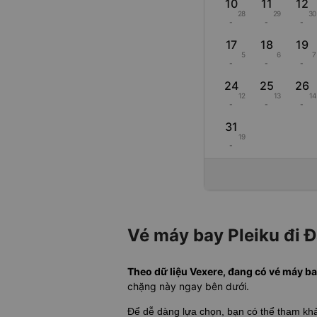
10
11
12
28
29
30
-
-
-
17
18
19
5
6
7
-
-
-
24
25
26
12
13
14
-
-
-
31
19
-
Vé máy bay Pleiku đi 
Theo dữ liệu Vexere, đang có vé máy bay
chặng này ngay bên dưới.
Để dễ dàng lựa chọn, bạn có thể tham k