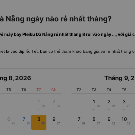
Đà Nẵng ngày nào rẻ nhất tháng?
vé máy bay Pleiku Đà Nẵng rẻ nhất tháng 8 rơi vào ngày ..., với giá ch
biệt là vào dịp lễ, Tết, bạn có thể tham khảo bảng giá vé rẻ nhất trong 
ng 8
,
2026
Tháng 9
,
2
T5
T6
T7
CN
T2
T3
T4
T5
1
2
1
2
3
19
20
20
21
22
-
-
-
-
-
6
7
8
9
7
8
9
10
24
25
26
27
26
27
28
29
-
-
-
-
-
-
-
-