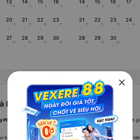
13
14
15
16
14
15
16
17
1/7
2
3
4
4
5
6
7
-
-
-
-
-
-
-
-
20
21
22
23
21
22
23
24
8
9
10
11
11
12
13
14
-
-
-
-
-
-
-
-
27
28
29
30
28
29
30
15
16
17
18
18
19
20
-
-
-
-
-
-
-
Hiển thị lịch âm
Đà Nẵng hãng nào rẻ nhất?
 Pleiku Đà Nẵng rẻ nhất tháng này từ , khởi hành ngày .
So sánh gi
hảo bảng
so sánh giá vé máy bay Pleiku Đà Nẵng
chi tiết giữa các h