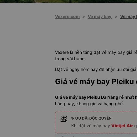
Vexere.com
>
Vé máy bay
>
Vé máy 
Vexere là nền tảng đặt vé máy bay giá rẻ
trong vài bước.
Đặt vé ngay hôm nay để nhận ưu đãi giảm
Giá vé máy bay Pleiku
Giá vé máy bay Pleiku Đà Nẵng rẻ nhất h
hãng bay, khung giờ và hạng ghế.
🎁
✨ ƯU ĐÃI ĐỘC QUYỀN
Khi đặt vé máy bay
Vietjet Air
q