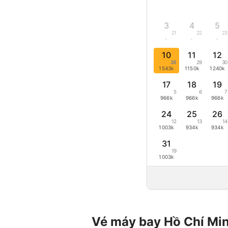
3
4
5
21
22
23
-
-
-
10
11
12
28
29
30
1543k
1150k
1240k
17
18
19
5
6
7
966k
966k
966k
24
25
26
12
13
14
1003k
934k
934k
31
19
1003k
Vé máy bay Hồ Chí Min