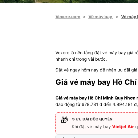
Vexere.com
>
Vé máy bay
>
Vé máy 
Vexere là nền tảng đặt vé máy bay giá r
nhanh chỉ trong vài bước.
Đặt vé ngay hôm nay để nhận ưu đãi giảm
Giá vé máy bay Hồ Ch
Giá vé máy bay Hồ Chí Minh Quy Nhơn r
dao động từ 678.781 đ đến 4.994.181 đ,
🎁
✨ ƯU ĐÃI ĐỘC QUYỀN
Khi đặt vé máy bay
Vietjet Air
q