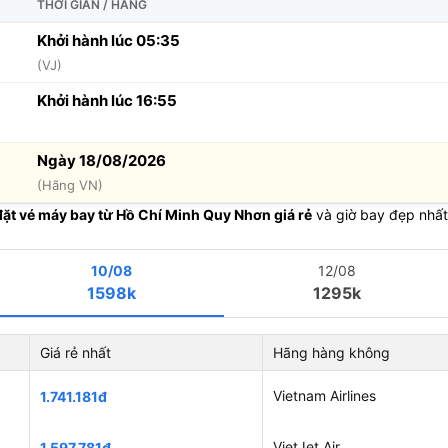
THỜI GIAN / HÃNG
Khởi hành lúc 05:35
(VJ)
Khởi hành lúc 16:55
Ngày 18/08/2026
(Hãng VN)
đặt vé máy bay từ Hồ Chí Minh Quy Nhơn giá rẻ
và giờ bay đẹp nhất
10/08
12/08
1598k
1295k
Giá rẻ nhất
Hãng hàng không
Vietnam Airlines
1.741.181đ
VietJet Air
1.597.781đ