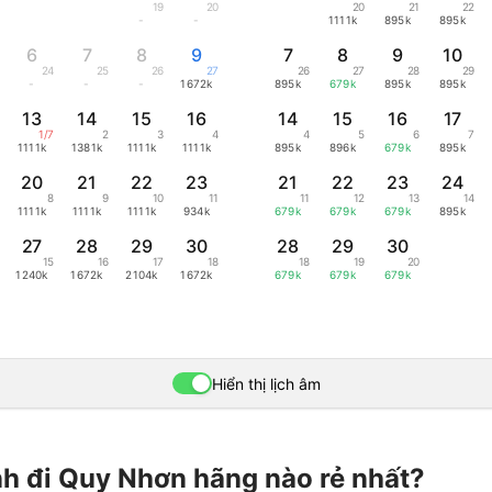
19
20
20
21
22
-
-
1111k
895k
895k
6
7
8
9
7
8
9
10
24
25
26
27
26
27
28
29
-
-
-
1672k
895k
679k
895k
895k
13
14
15
16
14
15
16
17
1/7
2
3
4
4
5
6
7
1111k
1381k
1111k
1111k
895k
896k
679k
895k
20
21
22
23
21
22
23
24
8
9
10
11
11
12
13
14
1111k
1111k
1111k
934k
679k
679k
679k
895k
27
28
29
30
28
29
30
15
16
17
18
18
19
20
1240k
1672k
2104k
1672k
679k
679k
679k
Hiển thị lịch âm
h đi Quy Nhơn hãng nào rẻ nhất?