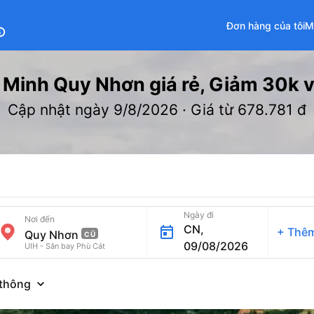
Đơn hàng của tôi
M
fo
Minh Quy Nhơn giá rẻ, Giảm 30k vé
Cập nhật ngày 9/8/2026 · Giá từ 678.781 đ
Ngày đi
Nơi đến
CN,
+
Thêm
CŨ
09/08/2026
UIH - Sân bay Phù Cát
thông