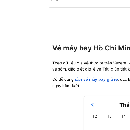
Vé máy bay Hồ Chí Min
Theo dữ liệu giá vé thực tế trên Vexere,
vé sớm, đặc biệt dịp lễ và Tết, giúp tiết
Để dễ dàng
săn vé máy bay giá rẻ
, đặc 
ngay bên dưới.
Thá
T2
T3
T4