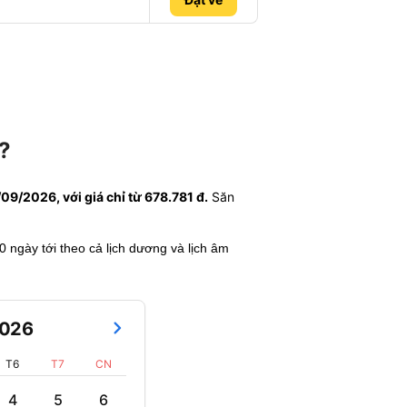
?
9/2026, với giá chỉ từ 678.781 đ.
Săn
60 ngày tới theo cả lịch dương và lịch âm
026
T6
T7
CN
4
5
6