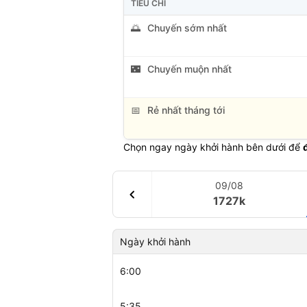
TIÊU CHÍ
🌅
Chuyến sớm nhất
🌃
Chuyến muộn nhất
📅
Rẻ nhất tháng tới
Chọn ngay ngày khởi hành bên dưới để
09/08
chevron_left
1727k
Ngày khởi hành
6:00
5:35