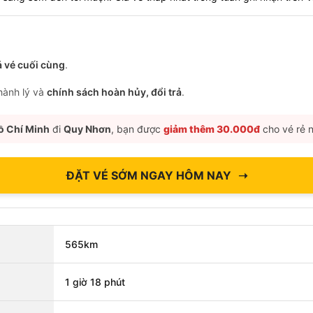
á vé cuối cùng
.
 hành lý và
chính sách hoàn hủy, đổi trả
.
ồ Chí Minh
đi
Quy Nhơn
, bạn được
giảm thêm 30.000đ
cho vé rẻ n
ĐẶT VÉ SỚM NGAY HÔM NAY
➝
565km
1 giờ 18 phút