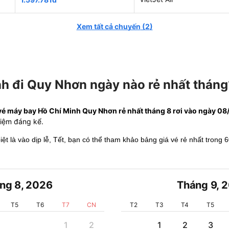
Xem tất cả chuyến
(
2
)
h đi Quy Nhơn ngày nào rẻ nhất tháng
vé máy bay Hồ Chí Minh Quy Nhơn rẻ nhất tháng 8 rơi vào ngày 08/0
 kiệm đáng kể.
biệt là vào dịp lễ, Tết, bạn có thể tham khảo bảng giá vé rẻ nhất trong 
ng 8
,
2026
Tháng 9
,
2
T5
T6
T7
CN
T2
T3
T4
T5
1
2
1
2
3