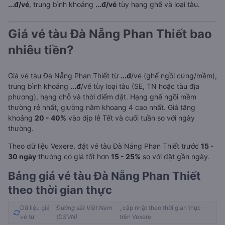
...đ/vé
, trung bình khoảng
...đ/vé
tùy hạng ghế và loại tàu.
Giá vé tàu Đà Nẵng Phan Thiết bao
nhiêu tiền?
Giá vé tàu Đà Nẵng Phan Thiết từ
...đ
/vé (ghế ngồi cứng/mềm),
trung bình khoảng
...đ
/vé tùy loại tàu (SE, TN hoặc tàu địa
phương), hạng chỗ và thời điểm đặt. Hạng ghế ngồi mềm
thường rẻ nhất, giường nằm khoang 4 cao nhất. Giá tăng
khoảng
20 - 40%
vào dịp lễ Tết và cuối tuần so với ngày
thường.
Theo dữ liệu Vexere, đặt vé tàu Đà Nẵng Phan Thiết trước
15 -
30 ngày
thường có giá tốt hơn
15 - 25%
so với đặt gần ngày.
Bảng giá vé tàu Đà Nẵng Phan Thiết
theo thời gian thực
Dữ liệu giá
Đường sắt Việt Nam
, cập nhật theo thời gian thực
vé từ
(DSVN)
trên Vexere