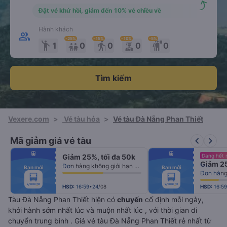
Đặt vé khứ hồi, giảm đến 10% vé chiều về
Hành khách
-25
%
-15
%
-10
%
-5
%
emoji_people
elderly
1
0
0
0
0
Tìm kiếm
Vexere.com
>
Vé tàu hỏa
>
Vé tàu Đà Nẵng Phan Thiết
keyboard_arrow_left
keyboard_arrow_right
Mã giảm giá vé tàu
fiber_manual_record
fiber_manual_record
Giảm 25%, tối đa 50k
Đang hết 
fiber_manual_record
fiber_manual_record
Giảm 25
fiber_manual_record
fiber_manual_record
Đơn hàng không giới hạn số lượng vé
Bạn mới
Bạn mới
fiber_manual_record
fiber_manual_record
Đơn hàng 
fiber_manual_record
fiber_manual_record
fiber_manual_record
fiber_manual_record
fiber_manual_record
fiber_manual_record
HSD:
16:59•24/08
HSD:
16:5
Tàu Đà Nẵng Phan Thiết hiện có
chuyến
cố định mỗi ngày,
khởi hành sớm nhất lúc
và muộn nhất lúc
, với thời gian di
chuyển trung bình
. Giá vé tàu Đà Nẵng Phan Thiết rẻ nhất từ