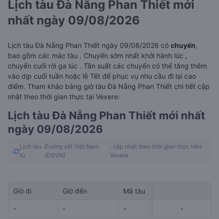
Lịch tàu Đà Nẵng Phan Thiết mới
nhất ngày 09/08/2026
Lịch tàu Đà Nẵng Phan Thiết ngày 09/08/2026 có
chuyến
,
bao gồm các mác tàu . Chuyến sớm nhất khởi hành lúc
,
chuyến cuối rời ga lúc
. Tần suất các chuyến có thể tăng thêm
vào dịp cuối tuần hoặc lễ Tết để phục vụ nhu cầu đi lại cao
điểm. Tham khảo bảng giờ tàu Đà Nẵng Phan Thiết chi tiết cập
nhật theo thời gian thực tại Vexere:
Lịch tàu Đà Nẵng Phan Thiết mới nhất
ngày 09/08/2026
Lịch tàu
Đường sắt Việt Nam
, cập nhật theo thời gian thực trên
từ
(DSVN)
Vexere
Giờ đi
Giờ đến
Mã tàu
Giá vé
-
-
-
-
-
-