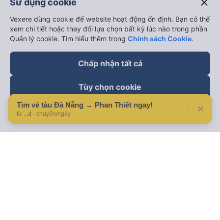
close
Sử dụng cookie
Vexere dùng cookie để website hoạt động ổn định. Bạn có thể
xem chi tiết hoặc thay đổi lựa chọn bất kỳ lúc nào trong phần
Quản lý cookie. Tìm hiểu thêm trong
Chính sách Cookie
.
Chấp nhận tất cả
Tùy chọn cookie
Tìm vé tàu Đà Nẵng → Phan Thiết ngay!
✕
Từ chối
từ ...đ · chuyến/ngày
Theo dõi chúng tôi trên
Facebook
Tiktok
Youtube
Công ty TNHH Thương Mại Dịch Vụ Vexere
Địa chỉ đăng ký kinh doanh: 8C Chữ Đồng Tử, Phường Tân
Sơn Nhất, TP. Hồ Chí Minh, Việt Nam