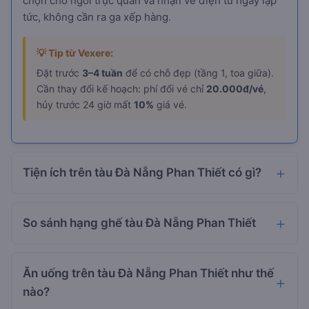
chọn chỗ ngồi trực quan và nhận vé điện tử ngay lập
tức, không cần ra ga xếp hàng.
💡 Tip từ Vexere:
Đặt trước
3–4 tuần
để có chỗ đẹp (tầng 1, toa giữa).
Cần thay đổi kế hoạch: phí đổi vé chỉ
20.000đ/vé
,
hủy trước 24 giờ mất
10%
giá vé.
Tiện ích trên tàu Đà Nẵng Phan Thiết có gì?
So sánh hạng ghế tàu Đà Nẵng Phan Thiết
Ăn uống trên tàu Đà Nẵng Phan Thiết như thế
nào?