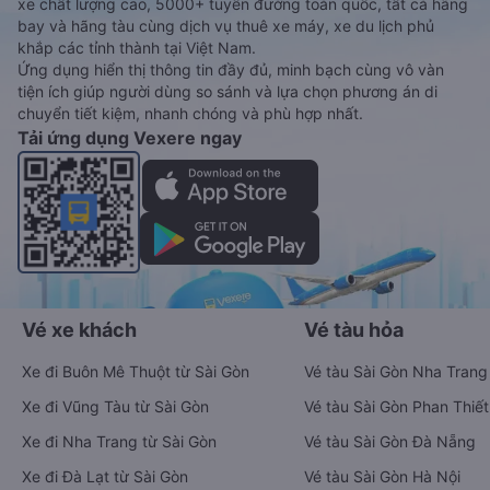
xe chất lượng cao, 5000+ tuyến đường toàn quốc, tất cả hãng
bay và hãng tàu cùng dịch vụ thuê xe máy, xe du lịch phủ
khắp các tỉnh thành tại Việt Nam.
Ứng dụng hiển thị thông tin đầy đủ, minh bạch cùng vô vàn
tiện ích giúp người dùng so sánh và lựa chọn phương án di
chuyển tiết kiệm, nhanh chóng và phù hợp nhất.
Tải ứng dụng Vexere ngay
Vé xe khách
Vé tàu hỏa
Xe đi Buôn Mê Thuột từ Sài Gòn
Vé tàu Sài Gòn Nha Trang
Xe đi Vũng Tàu từ Sài Gòn
Vé tàu Sài Gòn Phan Thiết
Xe đi Nha Trang từ Sài Gòn
Vé tàu Sài Gòn Đà Nẵng
Xe đi Đà Lạt từ Sài Gòn
Vé tàu Sài Gòn Hà Nội