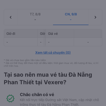
T7, 8/8
CN, 9/8
chevron_left
chevron_right
-
-
Giờ đi
Giờ đến
Giá vé
Mã tàu
-
-
-
-
-
-
Xem tất cả chuyến
(
0
)
* Giá vé chưa bao gồm tiền bảo hiểm
* Giá có thể thay đổi theo một số điều kiện: thời gian mua vé, đối tượng đi tàu, vị trí
chỗ trên toa.
Tại sao nên mua vé tàu Đà Nẵng
Phan Thiết tại Vexere?
Chắc chắn có vé
Kết nối trực tiếp Đường sắt Việt Nam, cập nhật chỗ
trống thực tế tàu Đà Nẵng Phan Thiết.