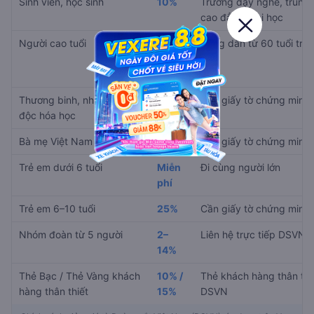
Sinh viên, học sinh
10%
Trường dạy nghề, trung 
cao đẳng, đại học
Người cao tuổi
Ít
Công dân từ 60 tuổi trở 
nhất
15%
Thương binh, nhiễm chất
30%
Cần giấy tờ chứng minh
độc hóa học
Bà mẹ Việt Nam anh hùng
90%
Cần giấy tờ chứng minh
Trẻ em dưới 6 tuổi
Miễn
Đi cùng người lớn
phí
Trẻ em 6–10 tuổi
25%
Cần giấy tờ chứng minh
Nhóm đoàn từ 5 người
2–
Liên hệ trực tiếp DSVN
14%
Thẻ Bạc / Thẻ Vàng khách
10% /
Thẻ khách hàng thân thi
hàng thân thiết
15%
DSVN