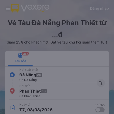
Tải app Vexere ngay!
Tải app Vexere
Đăng nhập
Mở app
Mở app
Nhận ưu đãi thành viên độc
-30k/ghế khi đặt vé máy bay qua
quyền
app
Vé Tàu Đà Nẵng Phan Thiết từ
...đ
Giảm 25% cho khách mới, Đặt vé tàu khứ hồi giảm thêm 10%
-25%
Tàu hỏa
Nơi xuất phát
Đà Nẵng
CŨ
Ga Đà Nẵng
import_export
Nơi đến
Phan Thiết
CŨ
Ga Phan Thiết
Ngày đi
Khứ hồi
T7, 08/08/2026