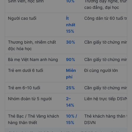
Sinh viên, học sinh
10%
Trường dạy nghề, trung 
cao đẳng, đại học
Người cao tuổi
Ít
Công dân từ 60 tuổi trở 
nhất
15%
Thương binh, nhiễm chất
30%
Cần giấy tờ chứng minh
độc hóa học
Bà mẹ Việt Nam anh hùng
90%
Cần giấy tờ chứng minh
Trẻ em dưới 6 tuổi
Miễn
Đi cùng người lớn
phí
Trẻ em 6–10 tuổi
25%
Cần giấy tờ chứng minh
Nhóm đoàn từ 5 người
2–
Liên hệ trực tiếp DSVN
14%
Thẻ Bạc / Thẻ Vàng khách
10% /
Thẻ khách hàng thân thi
hàng thân thiết
15%
DSVN