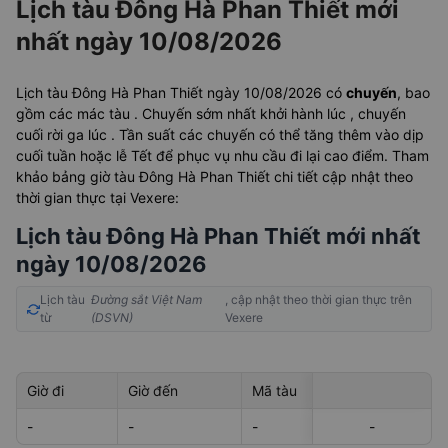
Lịch tàu Đông Hà Phan Thiết mới
nhất ngày 10/08/2026
Lịch tàu Đông Hà Phan Thiết ngày 10/08/2026 có
chuyến
, bao
gồm các mác tàu . Chuyến sớm nhất khởi hành lúc
, chuyến
cuối rời ga lúc
. Tần suất các chuyến có thể tăng thêm vào dịp
cuối tuần hoặc lễ Tết để phục vụ nhu cầu đi lại cao điểm. Tham
khảo bảng giờ tàu Đông Hà Phan Thiết chi tiết cập nhật theo
thời gian thực tại Vexere:
Lịch tàu Đông Hà Phan Thiết mới nhất
ngày 10/08/2026
Lịch tàu
Đường sắt Việt Nam
, cập nhật theo thời gian thực trên
từ
(DSVN)
Vexere
Giờ đi
Giờ đến
Mã tàu
Giá vé
-
-
-
-
-
-