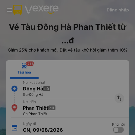
Tải app Vexere ngay!
Tải app Vexere
Đăng nhập
Mở app
Mở app
Nhận ưu đãi thành viên độc
-30k/ghế khi đặt vé máy bay qua
quyền
app
Vé Tàu Đông Hà Phan Thiết từ
...đ
Giảm 25% cho khách mới, Đặt vé tàu khứ hồi giảm thêm 10%
-25%
Tàu hỏa
Nơi xuất phát
Đông Hà
CŨ
Ga Đông Hà
import_export
Nơi đến
Phan Thiết
CŨ
Ga Phan Thiết
Ngày đi
Khứ hồi
CN, 09/08/2026