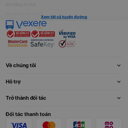
Đà Nẵng đi Huế
Hải Phòng đi Hà Nội
Xem tất cả tuyến đường
keyboard_arrow_down
Về chúng tôi
keyboard_arrow_down
Hỗ trợ
keyboard_arrow_down
Trở thành đối tác
Đối tác thanh toán