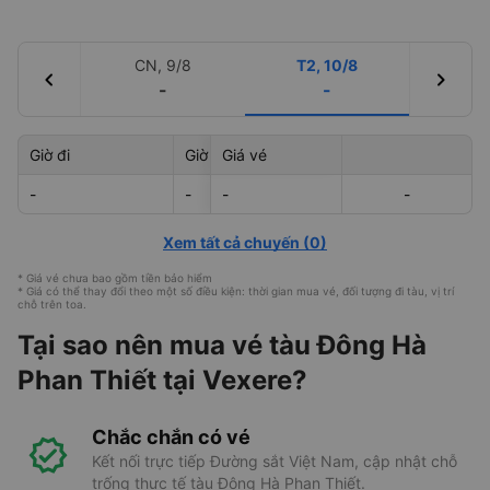
CN, 9/8
T2, 10/8
chevron_left
chevron_right
-
-
Giờ đi
Giờ đến
Giá vé
Mã tàu
-
-
-
-
-
-
Xem tất cả chuyến
(
0
)
* Giá vé chưa bao gồm tiền bảo hiểm
* Giá có thể thay đổi theo một số điều kiện: thời gian mua vé, đối tượng đi tàu, vị trí
chỗ trên toa.
Tại sao nên mua vé tàu Đông Hà
Phan Thiết tại Vexere?
Chắc chắn có vé
Kết nối trực tiếp Đường sắt Việt Nam, cập nhật chỗ
trống thực tế tàu Đông Hà Phan Thiết.