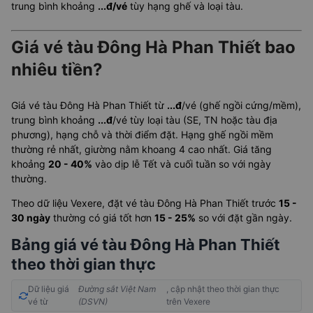
trung bình khoảng
...đ/vé
tùy hạng ghế và loại tàu.
Giá vé tàu Đông Hà Phan Thiết bao
nhiêu tiền?
Giá vé tàu Đông Hà Phan Thiết từ
...đ
/vé (ghế ngồi cứng/mềm),
trung bình khoảng
...đ
/vé tùy loại tàu (SE, TN hoặc tàu địa
phương), hạng chỗ và thời điểm đặt. Hạng ghế ngồi mềm
thường rẻ nhất, giường nằm khoang 4 cao nhất. Giá tăng
khoảng
20 - 40%
vào dịp lễ Tết và cuối tuần so với ngày
thường.
Theo dữ liệu Vexere, đặt vé tàu Đông Hà Phan Thiết trước
15 -
30 ngày
thường có giá tốt hơn
15 - 25%
so với đặt gần ngày.
Bảng giá vé tàu Đông Hà Phan Thiết
theo thời gian thực
Dữ liệu giá
Đường sắt Việt Nam
, cập nhật theo thời gian thực
vé từ
(DSVN)
trên Vexere