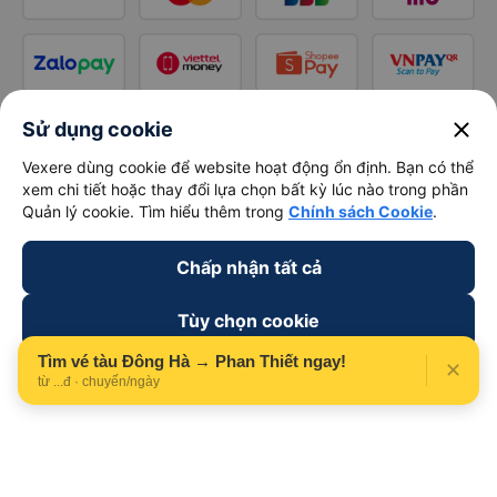
close
Sử dụng cookie
Vexere dùng cookie để website hoạt động ổn định. Bạn có thể
xem chi tiết hoặc thay đổi lựa chọn bất kỳ lúc nào trong phần
Quản lý cookie. Tìm hiểu thêm trong
Chính sách Cookie
.
Chấp nhận tất cả
Tùy chọn cookie
Tìm vé tàu Đông Hà → Phan Thiết ngay!
✕
Từ chối
từ ...đ · chuyến/ngày
Theo dõi chúng tôi trên
Facebook
Tiktok
Youtube