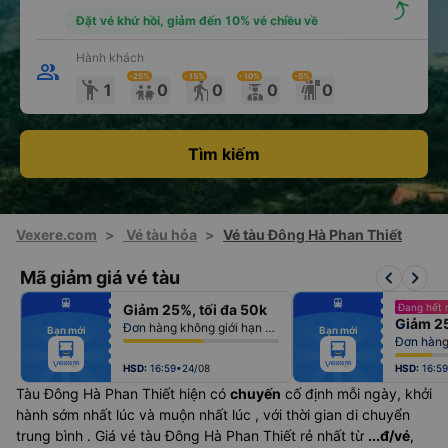
Đặt vé khứ hồi, giảm đến 10% vé chiều về
Hành khách
-25
%
-15
%
-10
%
-5
%
emoji_people
elderly
1
0
0
0
0
Tìm kiếm
Vexere.com
>
Vé tàu hỏa
>
Vé tàu Đông Hà Phan Thiết
keyboard_arrow_left
keyboard_arrow_right
Mã giảm giá vé tàu
fiber_manual_record
fiber_manual_record
Giảm 25%, tối đa 50k
Đang hết 
fiber_manual_record
fiber_manual_record
Giảm 25
fiber_manual_record
fiber_manual_record
Đơn hàng không giới hạn số lượng vé
Bạn mới
Bạn mới
fiber_manual_record
fiber_manual_record
Đơn hàng 
fiber_manual_record
fiber_manual_record
fiber_manual_record
fiber_manual_record
fiber_manual_record
fiber_manual_record
HSD:
16:59•24/08
HSD:
16:5
Tàu Đông Hà Phan Thiết hiện có
chuyến
cố định mỗi ngày, khởi
hành sớm nhất lúc
và muộn nhất lúc
, với thời gian di chuyển
trung bình
. Giá vé tàu Đông Hà Phan Thiết rẻ nhất từ
...đ/vé
,