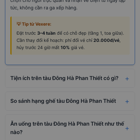
chọn chỗ ngồi trực quan và nhận vé điện tử ngay lập
tức, không cần ra ga xếp hàng.
💡 Tip từ Vexere:
Đặt trước
3–4 tuần
để có chỗ đẹp (tầng 1, toa giữa).
Cần thay đổi kế hoạch: phí đổi vé chỉ
20.000đ/vé
,
hủy trước 24 giờ mất
10%
giá vé.
Tiện ích trên tàu Đông Hà Phan Thiết có gì?
So sánh hạng ghế tàu Đông Hà Phan Thiết
Ăn uống trên tàu Đông Hà Phan Thiết như thế
nào?