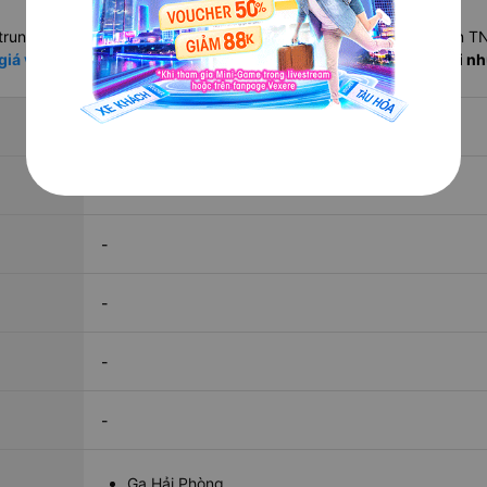
trung bình
. Mác tàu SE (Thống Nhất tốc hành) thường nhanh hơn T
giá và lịch chạy vé tàu hỏa các tuyến
trên Vexere để so sánh với n
-
-
-
-
-
-
Ga Hải Phòng