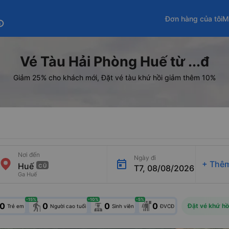
Đơn hàng của tôi
M
fo
Vé Tàu Hải Phòng Huế từ ...đ
Giảm 25% cho khách mới, Đặt vé tàu khứ hồi giảm thêm 10%
Nơi đến
Ngày đi
+
Thêm
CŨ
T7, 08/08/2026
Ga Huế
-15
%
-10
%
-5
%
elderly
0
0
0
0
Đặt vé khứ hồ
Trẻ em
Người cao tuổi
Sinh viên
ĐVCĐ