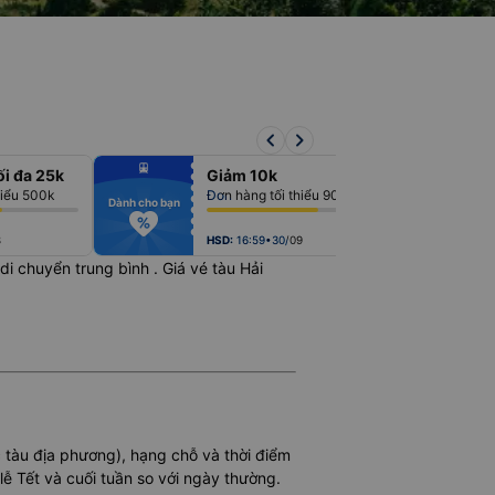
keyboard_arrow_left
keyboard_arrow_right
fiber_manual_record
fiber_man
ối đa 25k
Giảm 10k
fiber_manual_record
fiber_man
fiber_manual_record
fiber_man
hiểu 500k
Đơn hàng tối thiểu 900k
fiber_manual_record
fiber_man
Dành cho bạn
Dành cho bạn
fiber_manual_record
fiber_man
fiber_manual_record
fiber_man
fiber_manual_record
fiber_man
8
HSD:
16:59•30/09
n di chuyển trung bình
. Giá vé tàu Hải
c tàu địa phương), hạng chỗ và thời điểm
lễ Tết và cuối tuần so với ngày thường.