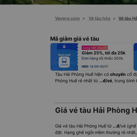
Vexere.com
>
Vé tàu hỏa
>
Vé tàu H
Mã giảm giá vé tàu
fiber_manual_record
Đang hết nhanh!
fiber_manual_record
Giảm 25%, tối đa 25k
fiber_manual_record
Bạn mới
fiber_manual_record
Đơn hàng tối thiểu 300k
fiber_manual_record
fiber_manual_record
fiber_manual_record
HSD:
16:59•30/07
Tàu Hải Phòng Huế hiện có
chuyến
cố đị
Phòng Huế rẻ nhất từ
...đ/vé
, trung bìn
Giá vé tàu Hải Phòng H
Giá vé tàu Hải Phòng Huế từ
...đ
/vé (ghế
đặt. Hạng ghế ngồi mềm thường rẻ nhất