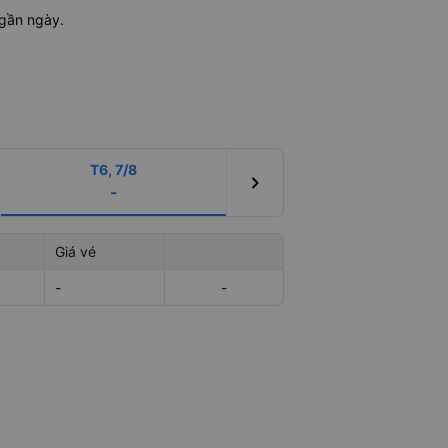
 gần ngày.
T6, 7/8
chevron_right
-
Giá vé
-
-