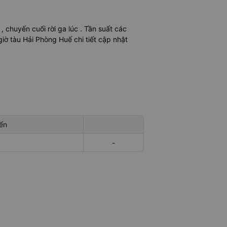
c
, chuyến cuối rời ga lúc
. Tần suất các
iờ tàu Hải Phòng Huế chi tiết cập nhật
ển
-