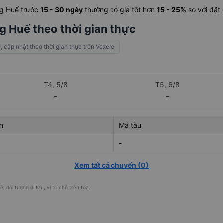
ng Huế trước
15 - 30 ngày
thường có giá tốt hơn
15 - 25%
so với đặt
g Huế theo thời gian thực
)
, cập nhật theo thời gian thực trên Vexere
T4, 5/8
T5, 6/8
-
-
n
Mã tàu
-
Xem tất cả chuyến
(
0
)
, đối tượng đi tàu, vị trí chỗ trên toa.