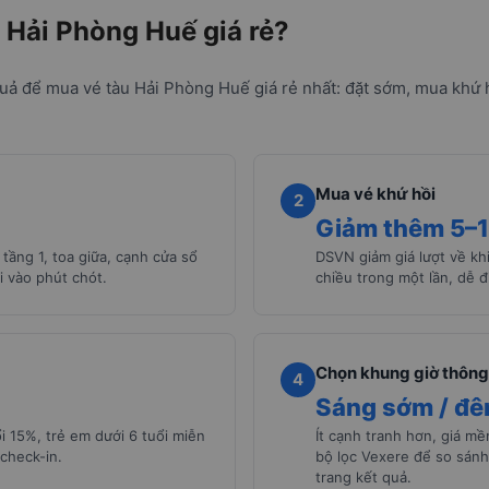
 Hải Phòng Huế giá rẻ?
uả để mua vé tàu Hải Phòng Huế giá rẻ nhất: đặt sớm, mua khứ h
Mua vé khứ hồi
2
Giảm thêm 5–
tầng 1, toa giữa, cạnh cửa sổ
DSVN giảm giá lượt về khi
i vào phút chót.
chiều trong một lần, dễ đ
Chọn khung giờ thông
4
Sáng sớm / đ
i 15%, trẻ em dưới 6 tuổi miễn
Ít cạnh tranh hơn, giá m
check-in.
bộ lọc Vexere để so sánh
trang kết quả.