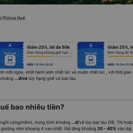
ải Phòng Huế
fiber_manual_record
fiber_manual_record
Giảm 25%, tối đa 50k
Giảm 25%, t
fiber_manual_record
fiber_manual_record
fiber_manual_record
fiber_manual_record
Đơn hàng không giới hạn số lượng vé
Đơn hàng tối t
Bạn mới
Bạn mới
fiber_manual_record
fiber_manual_record
fiber_manual_record
fiber_manual_record
fiber_manual_record
fiber_manual_record
fiber_manual_record
fiber_manual_record
HSD:
16:59•24/08
HSD:
16:59•31/0
nh mỗi ngày, khởi hành sớm nhất lúc
và muộn nhất lúc
, với thời gia
h khoảng
...đ/vé
tùy hạng ghế và loại tàu.
uế bao nhiêu tiền?
 ngồi cứng/mềm), trung bình khoảng
...đ
/vé tùy loại tàu (SE, TN hoặ
, giường nằm khoang 4 cao nhất. Giá tăng khoảng
20 - 40%
vào dịp 