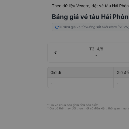
Theo dữ liệu Vexere, đặt vé tàu Hải Phò
Bảng giá vé tàu Hải Phòn
Dữ liệu giá vé từ
Đường sắt Việt Nam (DSVN
T3, 4/8
chevron_left
-
Giờ đi
Giờ đế
-
-
* Giá vé chưa bao gồm tiền bảo hiểm
* Giá có thể thay đổi theo một số điều kiện: thời gian mua vé