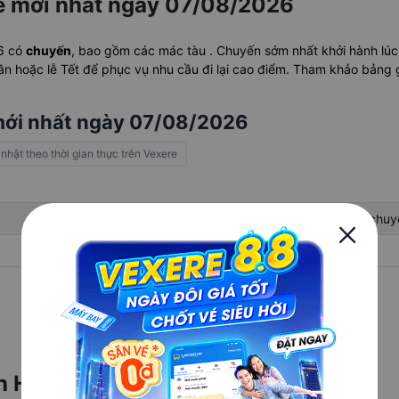
ế mới nhất ngày 07/08/2026
26 có
chuyến
, bao gồm các mác tàu . Chuyến sớm nhất khởi hành lú
ần hoặc lễ Tết để phục vụ nhu cầu đi lại cao điểm. Tham khảo bảng g
mới nhất ngày 07/08/2026
 nhật theo thời gian thực trên Vexere
Mã tàu
Giá vé
Di chuy
-
-
-
Xem giờ tàu cho những ngày khác
n Huế mất bao lâu?