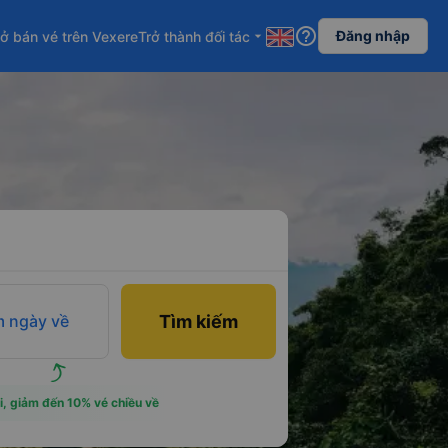
help_outline
Đăng nhập
ở bán vé trên Vexere
Trở thành đối tác
arrow_drop_down
 ngày về
Tìm kiếm
i, giảm đến 10% vé chiều về