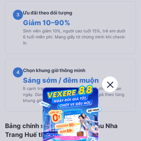
Ưu đãi theo đối tượng
3
Giảm 10–90%
Sinh viên giảm 10%, người cao tuổi 15%, trẻ em dưới
6 tuổi miễn phí. Mang giấy tờ chứng minh khi check-
in.
Chọn khung giờ thông minh
4
Sáng sớm / đêm muộn
Ít cạnh tranh hơn, giá mềm hơn so với chuyến ban
ngày. Dùng bộ lọc Vexere để so sánh giá theo từng
khung giờ ngay trên trang kết quả.
Bảng chính sách giảm giá vé tàu Nha
Trang Huế theo đối tượng