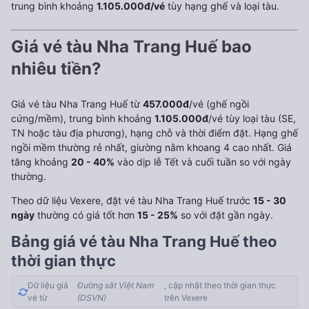
trung bình khoảng
1.105.000đ/vé
tùy hạng ghế và loại tàu.
Giá vé tàu Nha Trang Huế bao
nhiêu tiền?
Giá vé tàu Nha Trang Huế từ
457.000đ
/vé (ghế ngồi
cứng/mềm), trung bình khoảng
1.105.000đ
/vé tùy loại tàu (SE,
TN hoặc tàu địa phương), hạng chỗ và thời điểm đặt. Hạng ghế
ngồi mềm thường rẻ nhất, giường nằm khoang 4 cao nhất. Giá
tăng khoảng
20 - 40%
vào dịp lễ Tết và cuối tuần so với ngày
thường.
Theo dữ liệu Vexere, đặt vé tàu Nha Trang Huế trước
15 - 30
ngày
thường có giá tốt hơn
15 - 25%
so với đặt gần ngày.
Bảng giá vé tàu Nha Trang Huế theo
thời gian thực
Dữ liệu giá
Đường sắt Việt Nam
, cập nhật theo thời gian thực
vé từ
(DSVN)
trên Vexere