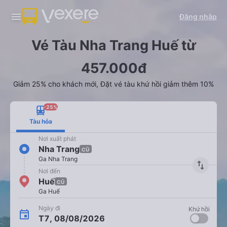
Đăng nhập
Vé Tàu Nha Trang Huế từ
457.000đ
Giảm 25% cho khách mới, Đặt vé tàu khứ hồi giảm thêm 10%
-25%
Tàu hỏa
Nơi xuất phát
Nha Trang
CŨ
Ga Nha Trang
import_export
Nơi đến
Huế
CŨ
Ga Huế
Ngày đi
Khứ hồi
T7, 08/08/2026