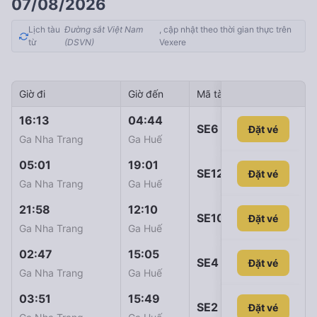
07/08/2026
Lịch tàu
Đường sắt Việt Nam
, cập nhật theo thời gian thực trên
từ
(DSVN)
Vexere
Giờ đi
Giờ đến
Mã tàu
Giá vé
16:13
04:44
SE6
Đặt vé
827.000đ
Ga Nha Trang
Ga Huế
05:01
19:01
SE12
Đặt vé
977.000đ
Ga Nha Trang
Ga Huế
21:58
12:10
SE10
Đặt vé
1.074.000đ
Ga Nha Trang
Ga Huế
02:47
15:05
SE4
Đặt vé
1.110.000đ
Ga Nha Trang
Ga Huế
03:51
15:49
SE2
Đặt vé
1.110.000đ