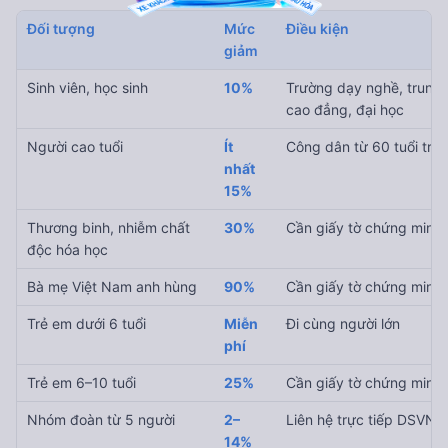
Đối tượng
Mức
Điều kiện
giảm
Sinh viên, học sinh
10%
Trường dạy nghề, trung 
cao đẳng, đại học
Người cao tuổi
Ít
Công dân từ 60 tuổi trở 
nhất
15%
Thương binh, nhiễm chất
30%
Cần giấy tờ chứng minh
độc hóa học
Bà mẹ Việt Nam anh hùng
90%
Cần giấy tờ chứng minh
Trẻ em dưới 6 tuổi
Miễn
Đi cùng người lớn
phí
Trẻ em 6–10 tuổi
25%
Cần giấy tờ chứng minh
Nhóm đoàn từ 5 người
2–
Liên hệ trực tiếp DSVN
14%