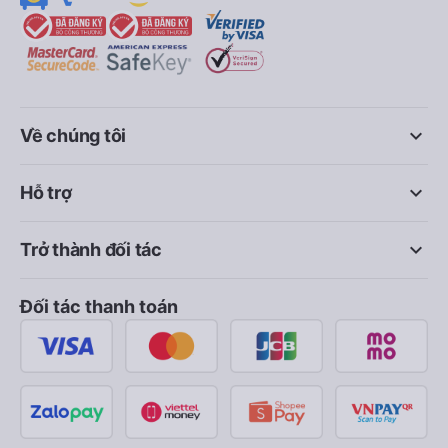
keyboard_arrow_down
Về chúng tôi
keyboard_arrow_down
Hỗ trợ
keyboard_arrow_down
Trở thành đối tác
Đối tác thanh toán