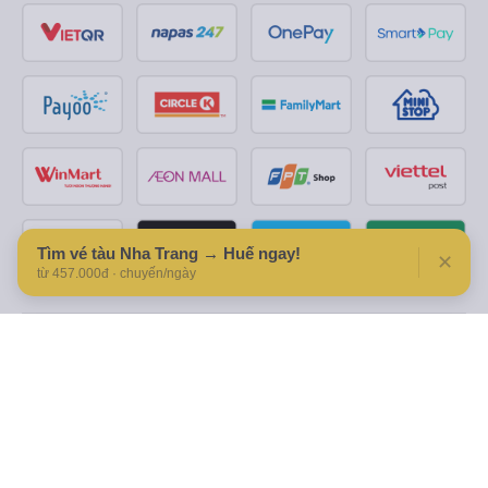
Tìm vé tàu Nha Trang → Huế ngay!
✕
từ 457.000đ · chuyến/ngày
Theo dõi chúng tôi trên
Facebook
Tiktok
Youtube
Công ty TNHH Thương Mại Dịch Vụ Vexere
Địa chỉ đăng ký kinh doanh: 8C Chữ Đồng Tử, Phường Tân