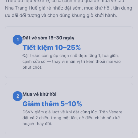
Theo dữ liệu Vexere, có 4 cách hiệu quả để mua vé tàu
Nha Trang Huế giá rẻ nhất: đặt sớm, mua khứ hồi, tận dụng
ưu đãi đối tượng và chọn đúng khung giờ khởi hành.
Đặt vé sớm 15–30 ngày
1
Tiết kiệm 10–25%
Đặt trước còn giúp chọn chỗ đẹp: tầng 1, toa giữa,
cạnh cửa sổ — thay vì nhận vị trí kém thoải mái vào
phút chót.
Mua vé khứ hồi
2
Giảm thêm 5–10%
DSVN giảm giá lượt về khi đặt cùng lúc. Trên Vexere
đặt cả 2 chiều trong một lần, dễ điều chỉnh nếu kế
hoạch thay đổi.