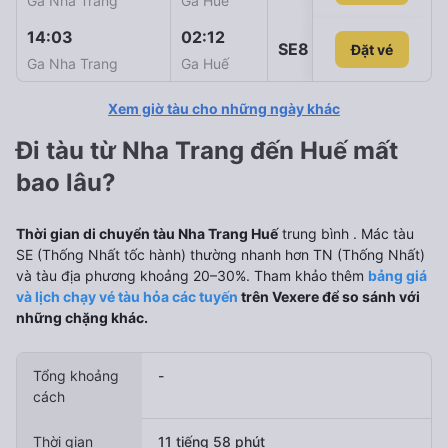
Ga Nha Trang
Ga Huế
14:03
02:12
SE8
Đặt vé
Đặt vé
1.238.000
Ga Nha Trang
Ga Huế
Xem giờ tàu cho những ngày khác
Đi tàu từ Nha Trang đến Huế mất
bao lâu?
Thời gian di chuyển tàu Nha Trang Huế
trung bình
. Mác tàu
SE (Thống Nhất tốc hành) thường nhanh hơn TN (Thống Nhất)
và tàu địa phương khoảng 20–30%. Tham khảo thêm
bảng giá
và lịch chạy vé tàu hỏa các tuyến
trên Vexere để so sánh với
những chặng khác.
Tổng khoảng
-
cách
Thời gian
11 tiếng 58 phút