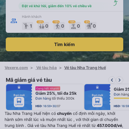
Đặt vé khứ hồi, giảm đến 10% vé chiều về
Hành khách
-25
%
-15
%
-10
%
-5
%
emoji_people
elderly
1
0
0
0
0
Tìm kiếm
Vexere.com
>
Vé tàu hỏa
>
Vé tàu Nha Trang Huế
keyboard_arrow_left
keyboard_arrow_right
Mã giảm giá vé tàu
fiber_manual_record
fiber_manual_record
Đang hết nhanh!
Giảm 25
fiber_manual_record
fiber_manual_record
Giảm 25%, tối đa 25k
fiber_manual_record
fiber_manual_record
Bạn mới
Bạn mới
fiber_manual_record
fiber_manual_record
Đơn hàng tối thiểu 300k
fiber_manual_record
fiber_manual_record
fiber_manual_record
fiber_manual_record
fiber_manual_record
fiber_manual_record
HSD:
16:59•30/07
HSD:
16:5
Tàu Nha Trang Huế hiện có
chuyến
cố định mỗi ngày, khởi
hành sớm nhất lúc
và muộn nhất lúc
, với thời gian di chuyển
trung bình
. Giá vé tàu Nha Trang Huế rẻ nhất từ
457.000đ/vé
,