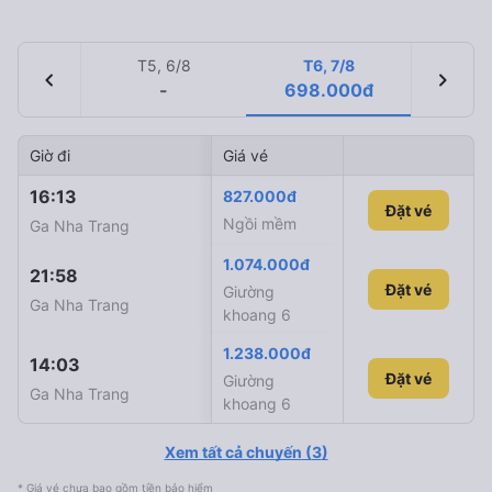
T5, 6/8
T6, 7/8
chevron_left
chevron_right
-
698.000đ
Giờ đi
Giá vé
Giờ đến
Mã tàu
16:13
04:44
827.000đ
SE6
Đặt vé
Ngồi mềm
Ga Nha Trang
Ga Huế
1.074.000đ
21:58
12:10
SE10
Đặt vé
Giường
Ga Nha Trang
Ga Huế
khoang 6
1.238.000đ
14:03
02:12
SE8
Đặt vé
Đặt vé
Giường
Ga Nha Trang
Ga Huế
khoang 6
Xem tất cả chuyến
(
3
)
* Giá vé chưa bao gồm tiền bảo hiểm