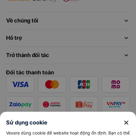
keyboard_arrow_down
Về chúng tôi
keyboard_arrow_down
Hỗ trợ
keyboard_arrow_down
Trở thành đối tác
Đối tác thanh toán
close
Sử dụng cookie
Vexere dùng cookie để website hoạt động ổn định. Bạn có thể