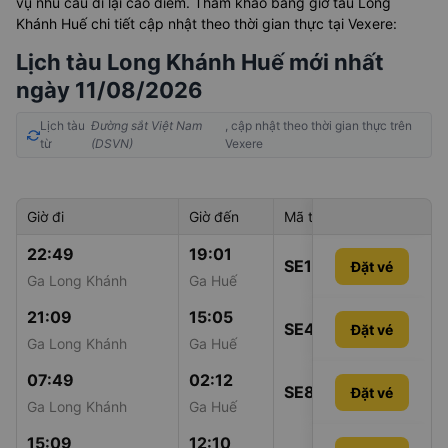
vụ nhu cầu đi lại cao điểm. Tham khảo bảng giờ tàu Long
Khánh Huế chi tiết cập nhật theo thời gian thực tại Vexere:
Lịch tàu Long Khánh Huế mới nhất
ngày 11/08/2026
Lịch tàu
Đường sắt Việt Nam
, cập nhật theo thời gian thực trên
từ
(DSVN)
Vexere
Giờ đi
Giờ đến
Mã tàu
Giá vé
22:49
19:01
SE12
Đặt vé
758.000đ
Ga Long Khánh
Ga Huế
21:09
15:05
SE4
Đặt vé
762.000đ
Ga Long Khánh
Ga Huế
07:49
02:12
SE8
Đặt vé
1.052.000
Ga Long Khánh
Ga Huế
15:09
12:10