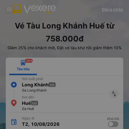
Tải app Vexere ngay!
Tải app Vexere
Đăng nhập
Mở app
Mở app
Nhận ưu đãi thành viên độc
-30k/ghế khi đặt vé máy bay qua
quyền
app
Vé Tàu Long Khánh Huế từ
758.000đ
Giảm 25% cho khách mới, Đặt vé tàu khứ hồi giảm thêm 10%
-25%
Tàu hỏa
Nơi xuất phát
Long Khánh
CŨ
Ga Long Khánh
import_export
Nơi đến
Huế
CŨ
Ga Huế
Ngày đi
Khứ hồi
T2, 10/08/2026