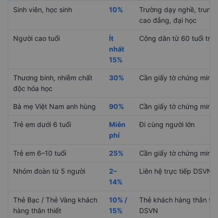
Sinh viên, học sinh
10%
Trường dạy nghề, trung 
cao đẳng, đại học
Người cao tuổi
Ít
Công dân từ 60 tuổi trở 
nhất
15%
Thương binh, nhiễm chất
30%
Cần giấy tờ chứng minh
độc hóa học
Bà mẹ Việt Nam anh hùng
90%
Cần giấy tờ chứng minh
Trẻ em dưới 6 tuổi
Miễn
Đi cùng người lớn
phí
Trẻ em 6–10 tuổi
25%
Cần giấy tờ chứng minh
Nhóm đoàn từ 5 người
2–
Liên hệ trực tiếp DSVN
14%
Thẻ Bạc / Thẻ Vàng khách
10% /
Thẻ khách hàng thân thi
hàng thân thiết
15%
DSVN