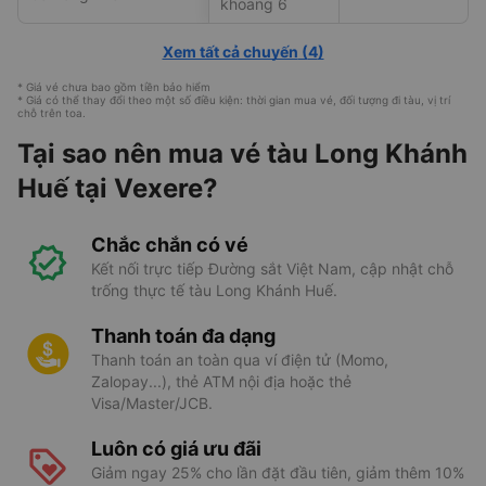
khoang 6
Xem tất cả chuyến
(
4
)
* Giá vé chưa bao gồm tiền bảo hiểm
* Giá có thể thay đổi theo một số điều kiện: thời gian mua vé, đối tượng đi tàu, vị trí
chỗ trên toa.
Tại sao nên mua vé tàu Long Khánh
Huế tại Vexere?
Chắc chắn có vé
Kết nối trực tiếp Đường sắt Việt Nam, cập nhật chỗ
trống thực tế tàu Long Khánh Huế.
Thanh toán đa dạng
Thanh toán an toàn qua ví điện tử (Momo,
Zalopay...), thẻ ATM nội địa hoặc thẻ
Visa/Master/JCB.
Luôn có giá ưu đãi
Giảm ngay 25% cho lần đặt đầu tiên, giảm thêm 10%