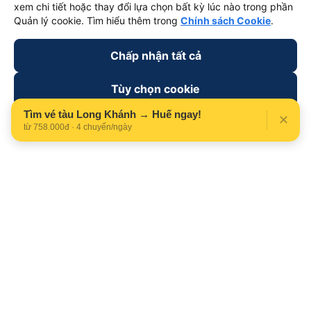
xem chi tiết hoặc thay đổi lựa chọn bất kỳ lúc nào trong phần
Quản lý cookie. Tìm hiểu thêm trong
Chính sách Cookie
.
Chấp nhận tất cả
Tùy chọn cookie
Tìm vé tàu Long Khánh → Huế ngay!
✕
Từ chối
từ 758.000đ · 4 chuyến/ngày
Theo dõi chúng tôi trên
Facebook
Tiktok
Youtube
Công ty TNHH Thương Mại Dịch Vụ Vexere
Địa chỉ đăng ký kinh doanh: 8C Chữ Đồng Tử, Phường Tân
Sơn Nhất, TP. Hồ Chí Minh, Việt Nam
Địa chỉ
:
Lầu 2, toà nhà H3 Circo Hoàng Diệu, 384 Hoàng Diệu,
Phường Khánh Hội, TP Hồ Chí Minh, Việt Nam
Tầng 3, toà nhà 101 Láng Hạ, 101 Láng Hạ, Phường Láng, TP.