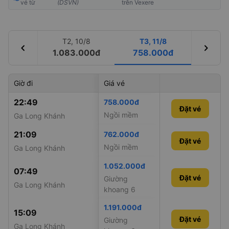
vé từ
(DSVN)
trên Vexere
T2, 10/8
T3, 11/8
chevron_left
chevron_right
1.083.000đ
758.000đ
Giờ đi
Giá vé
Giờ đến
Mã tàu
22:49
19:01
758.000đ
SE12
Đặt vé
Ngồi mềm
Ga Long Khánh
Ga Huế
21:09
15:05
762.000đ
SE4
Đặt vé
Ngồi mềm
Ga Long Khánh
Ga Huế
1.052.000đ
07:49
02:12
SE8
Đặt vé
Giường
Ga Long Khánh
Ga Huế
khoang 6
1.191.000đ
15:09
12:10
SE10
Đặt vé
Đặt vé
Giường
Ga Long Khánh
Ga Huế