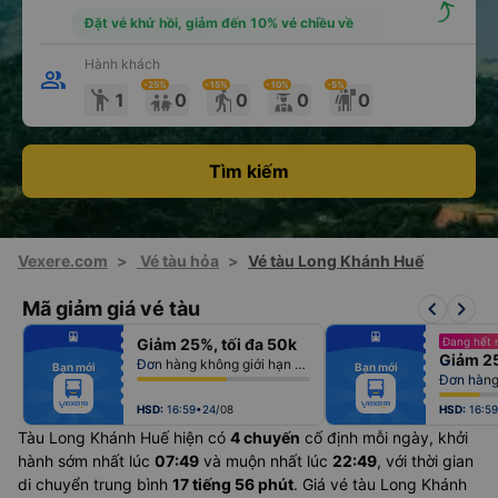
Đặt vé khứ hồi, giảm đến 10% vé chiều về
Hành khách
-25
%
-15
%
-10
%
-5
%
emoji_people
elderly
1
0
0
0
0
Tìm kiếm
Vexere.com
>
Vé tàu hỏa
>
Vé tàu Long Khánh Huế
keyboard_arrow_left
keyboard_arrow_right
Mã giảm giá vé tàu
fiber_manual_record
fiber_manual_record
Giảm 25%, tối đa 50k
Đang hết 
fiber_manual_record
fiber_manual_record
Giảm 25
fiber_manual_record
fiber_manual_record
Đơn hàng không giới hạn số lượng vé
Bạn mới
Bạn mới
fiber_manual_record
fiber_manual_record
Đơn hàng 
fiber_manual_record
fiber_manual_record
fiber_manual_record
fiber_manual_record
fiber_manual_record
fiber_manual_record
HSD:
16:59•24/08
HSD:
16:5
Tàu Long Khánh Huế hiện có
4 chuyến
cố định mỗi ngày, khởi
hành sớm nhất lúc
07:49
và muộn nhất lúc
22:49
, với thời gian
di chuyển trung bình
17 tiếng 56 phút
. Giá vé tàu Long Khánh