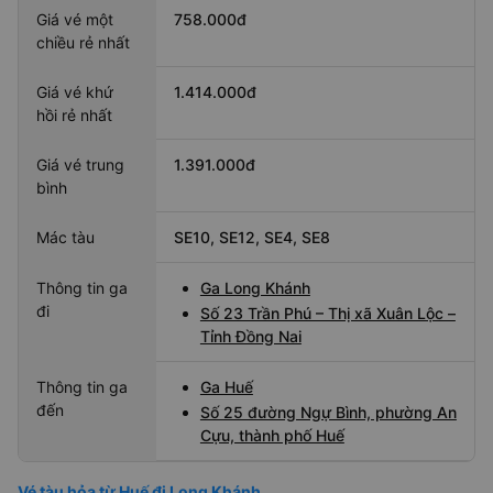
Giá vé một
758.000đ
chiều rẻ nhất
Giá vé khứ
1.414.000đ
hồi rẻ nhất
Giá vé trung
1.391.000đ
bình
Mác tàu
SE10, SE12, SE4, SE8
Thông tin ga
Ga Long Khánh
đi
Số 23 Trần Phú – Thị xã Xuân Lộc –
Tỉnh Đồng Nai
Thông tin ga
Ga Huế
đến
Số 25 đường Ngự Bình, phường An
Cựu, thành phố Huế
Vé tàu hỏa từ Huế đi Long Khánh