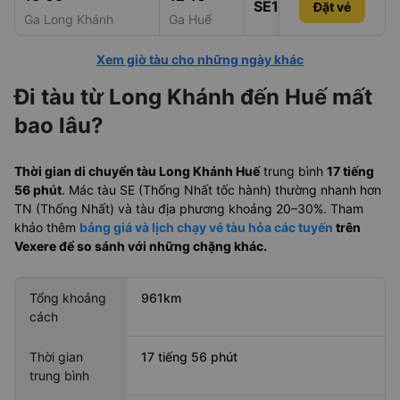
SE10
Đặt vé
Đặt vé
1.191.000đ
Ga Long Khánh
Ga Huế
Xem giờ tàu cho những ngày khác
Đi tàu từ Long Khánh đến Huế mất
bao lâu?
Thời gian di chuyển tàu Long Khánh Huế
trung bình
17 tiếng
56 phút
. Mác tàu SE (Thống Nhất tốc hành) thường nhanh hơn
TN (Thống Nhất) và tàu địa phương khoảng 20–30%. Tham
khảo thêm
bảng giá và lịch chạy vé tàu hỏa các tuyến
trên
Vexere để so sánh với những chặng khác.
Tổng khoảng
961km
cách
Thời gian
17 tiếng 56 phút
trung bình