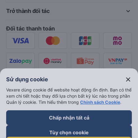
keyboard_arrow_down
Trở thành đối tác
Đối tác thanh toán
close
Sử dụng cookie
Vexere dùng cookie để website hoạt động ổn định. Bạn có thể
xem chi tiết hoặc thay đổi lựa chọn bất kỳ lúc nào trong phần
Quản lý cookie. Tìm hiểu thêm trong
Chính sách Cookie
.
Chấp nhận tất cả
Tùy chọn cookie