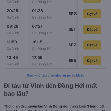
Ga Vinh
Ga Đồng Hới
20:28
01:28
SE23
Đặt vé
261.000đ
Ga Vinh
Ga Đồng Hới
03:28
07:21
SE1
Đặt vé
292.000đ
Ga Vinh
Ga Đồng Hới
11:59
16:15
SE7
Đặt vé
301.000đ
Ga Vinh
Ga Đồng Hới
13:49
17:59
SE5
Đặt vé
Đặt vé
301.000đ
Ga Vinh
Ga Đồng Hới
Xem giờ tàu cho những ngày khác
Đi tàu từ Vinh đến Đồng Hới mất
bao lâu?
Thời gian di chuyển tàu Vinh Đồng Hới
trung bình
3 tiếng 53