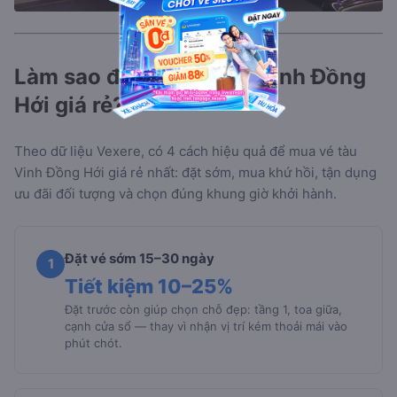
Làm sao để mua vé tàu Vinh Đồng
Hới giá rẻ?
Theo dữ liệu Vexere, có 4 cách hiệu quả để mua vé tàu
Vinh Đồng Hới giá rẻ nhất: đặt sớm, mua khứ hồi, tận dụng
ưu đãi đối tượng và chọn đúng khung giờ khởi hành.
Đặt vé sớm 15–30 ngày
1
Tiết kiệm 10–25%
Đặt trước còn giúp chọn chỗ đẹp: tầng 1, toa giữa,
cạnh cửa sổ — thay vì nhận vị trí kém thoải mái vào
phút chót.