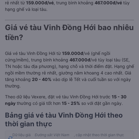
rẻ nhất từ
159.000đ/vé
, trung bình khoảng
467.000đ/vé
tùy
hạng ghế và loại tàu.
Giá vé tàu Vinh Đồng Hới bao nhiêu
tiền?
Giá vé tàu Vinh Đồng Hới từ
159.000đ
/vé (ghế ngồi
cứng/mềm), trung bình khoảng
467.000đ
/vé tùy loại tàu (SE,
TN hoặc tàu địa phương), hạng chỗ và thời điểm đặt. Hạng ghế
ngồi mềm thường rẻ nhất, giường nằm khoang 4 cao nhất. Giá
tăng khoảng
20 - 40%
vào dịp lễ Tết và cuối tuần so với ngày
thường.
Theo dữ liệu Vexere, đặt vé tàu Vinh Đồng Hới trước
15 - 30
ngày
thường có giá tốt hơn
15 - 25%
so với đặt gần ngày.
Bảng giá vé tàu Vinh Đồng Hới theo
thời gian thực
Dữ liệu giá
Đường sắt Việt Nam
, cập nhật theo thời gian thực