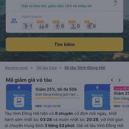
Đặt vé khứ hồi, giảm đến 10% vé chiều về
Hành khách
-25
%
-15
%
-10
%
-5
%
emoji_people
elderly
1
0
0
0
0
Tìm kiếm
Vexere.com
>
Vé tàu hỏa
>
Vé tàu Vinh Đồng Hới
keyboard_arrow_left
keyboard_arrow_right
Mã giảm giá vé tàu
fiber_manual_record
fiber_manual_record
Giảm 25%, tối đa 50k
Đang hết 
fiber_manual_record
fiber_manual_record
Giảm 25
fiber_manual_record
fiber_manual_record
Đơn hàng không giới hạn số lượng vé
Bạn mới
Bạn mới
fiber_manual_record
fiber_manual_record
Đơn hàng 
fiber_manual_record
fiber_manual_record
fiber_manual_record
fiber_manual_record
fiber_manual_record
fiber_manual_record
HSD:
16:59•24/08
HSD:
16:5
Tàu Vinh Đồng Hới hiện có
6 chuyến
cố định mỗi ngày, khởi
hành sớm nhất lúc
03:28
và muộn nhất lúc
20:28
, với thời gian
di chuyển trung bình
3 tiếng 53 phút
. Giá vé tàu Vinh Đồng Hới