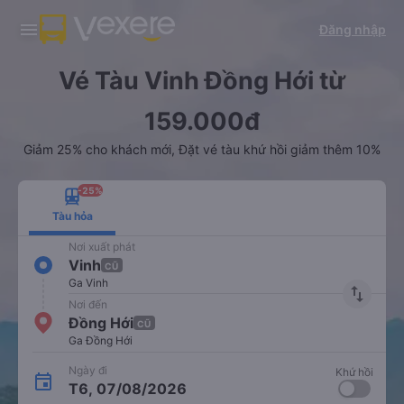
Tải app Vexere ngay!
Tải app Vexere
Đăng nhập
Mở app
Mở app
Nhận ưu đãi thành viên độc
-30k/ghế khi đặt vé máy bay qua
quyền
app
Vé Tàu Vinh Đồng Hới từ
159.000đ
Giảm 25% cho khách mới, Đặt vé tàu khứ hồi giảm thêm 10%
-25%
Tàu hỏa
Nơi xuất phát
Vinh
CŨ
Ga Vinh
import_export
Nơi đến
Đồng Hới
CŨ
Ga Đồng Hới
Ngày đi
Khứ hồi
T6, 07/08/2026