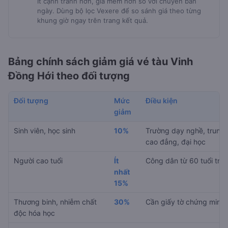
Ít cạnh tranh hơn, giá mềm hơn so với chuyến ban
ngày. Dùng bộ lọc Vexere để so sánh giá theo từng
khung giờ ngay trên trang kết quả.
Bảng chính sách giảm giá vé tàu Vinh
Đồng Hới theo đối tượng
Đối tượng
Mức
Điều kiện
giảm
Sinh viên, học sinh
10%
Trường dạy nghề, trung 
cao đẳng, đại học
Người cao tuổi
Ít
Công dân từ 60 tuổi trở 
nhất
15%
Thương binh, nhiễm chất
30%
Cần giấy tờ chứng minh
độc hóa học