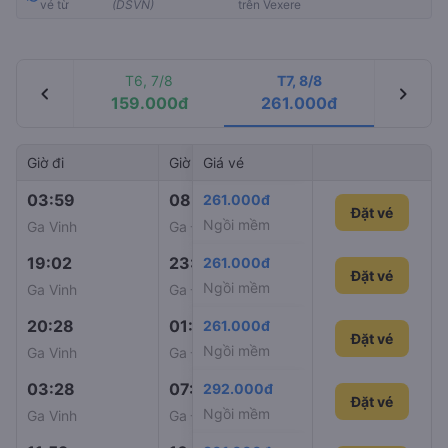
vé từ
(DSVN)
trên Vexere
T6, 7/8
T7, 8/8
chevron_left
chevron_right
159.000đ
261.000đ
Giờ đi
Giờ đến
Giá vé
Mã tàu
03:59
08:20
261.000đ
SE11
Đặt vé
Ngồi mềm
Ga Vinh
Ga Đồng Hới
19:02
23:45
261.000đ
SE9
Đặt vé
Ngồi mềm
Ga Vinh
Ga Đồng Hới
20:28
01:28
261.000đ
SE23
Đặt vé
Ngồi mềm
Ga Vinh
Ga Đồng Hới
03:28
07:21
292.000đ
SE1
Đặt vé
Ngồi mềm
Ga Vinh
Ga Đồng Hới