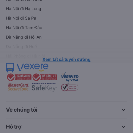
Hà Nội đi Hạ Long
Hà Nội đi Sa Pa
Hà Nội đi Tam Đảo
Đà Nẵng đi Hội An
Đà Nẵng đi Huế
Hải Phòng đi Hà Nội
Xem tất cả tuyến đường
keyboard_arrow_down
Về chúng tôi
keyboard_arrow_down
Hỗ trợ