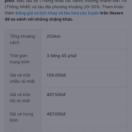
phút
. Mác tàu SE (Thống Nhất tốc hành) thường nhanh hơn TN
(Thống Nhất) và tàu địa phương khoảng 20–30%. Tham khảo
thêm
bảng giá và lịch chạy vé tàu hỏa các tuyến
trên Vexere
để so sánh với những chặng khác.
Tổng khoảng
203km
cách
Thời gian
3 tiếng 45 phút
trung bình
Giá vé một
159.000đ
chiều rẻ nhất
Giá vé khứ
467.500đ
hồi rẻ nhất
Giá vé trung
467.000đ
bình