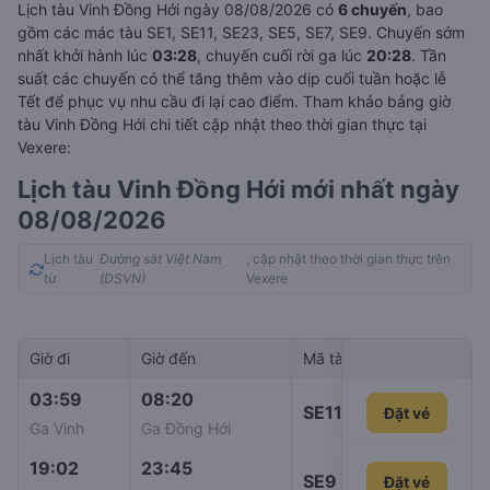
Lịch tàu Vinh Đồng Hới ngày 08/08/2026 có
6 chuyến
, bao
gồm các mác tàu SE1, SE11, SE23, SE5, SE7, SE9. Chuyến sớm
nhất khởi hành lúc
03:28
, chuyến cuối rời ga lúc
20:28
. Tần
suất các chuyến có thể tăng thêm vào dịp cuối tuần hoặc lễ
Tết để phục vụ nhu cầu đi lại cao điểm. Tham khảo bảng giờ
tàu Vinh Đồng Hới chi tiết cập nhật theo thời gian thực tại
Vexere:
Lịch tàu Vinh Đồng Hới mới nhất ngày
08/08/2026
Lịch tàu
Đường sắt Việt Nam
, cập nhật theo thời gian thực trên
từ
(DSVN)
Vexere
Giờ đi
Giờ đến
Mã tàu
Giá vé
03:59
08:20
SE11
Đặt vé
261.000đ
Ga Vinh
Ga Đồng Hới
19:02
23:45
SE9
Đặt vé
261.000đ