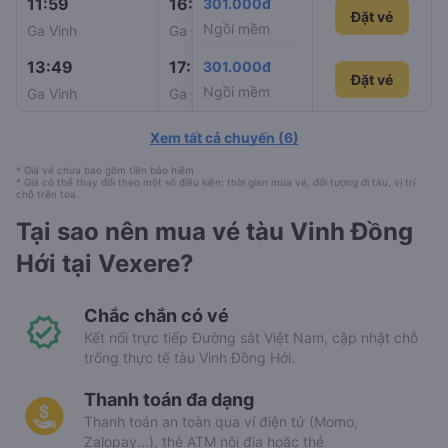
11:59
16:15
301.000đ
SE7
Đặt vé
Ngồi mềm
Ga Vinh
Ga Đồng Hới
13:49
17:59
301.000đ
SE5
Đặt vé
Đặt vé
Ngồi mềm
Ga Vinh
Ga Đồng Hới
Xem tất cả chuyến
(
6
)
* Giá vé chưa bao gồm tiền bảo hiểm
* Giá có thể thay đổi theo một số điều kiện: thời gian mua vé, đối tượng đi tàu, vị trí
chỗ trên toa.
Tại sao nên mua vé tàu Vinh Đồng
Hới tại Vexere?
Chắc chắn có vé
Kết nối trực tiếp Đường sắt Việt Nam, cập nhật chỗ
trống thực tế tàu Vinh Đồng Hới.
Thanh toán đa dạng
Thanh toán an toàn qua ví điện tử (Momo,
Zalopay...), thẻ ATM nội địa hoặc thẻ