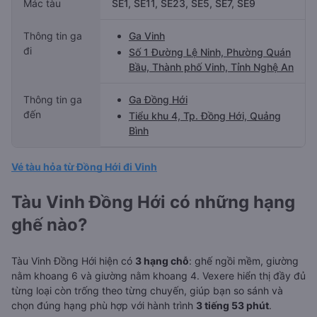
Mác tàu
SE1, SE11, SE23, SE5, SE7, SE9
Thông tin ga
Ga Vinh
đi
Số 1 Đường Lệ Ninh, Phường Quán
Bầu, Thành phố Vinh, Tỉnh Nghệ An
Thông tin ga
Ga Đồng Hới
đến
Tiểu khu 4, Tp. Đồng Hới, Quảng
Bình
Vé tàu hỏa từ Đồng Hới đi Vinh
Tàu Vinh Đồng Hới có những hạng
ghế nào?
Tàu Vinh Đồng Hới hiện có
3 hạng chỗ
: ghế ngồi mềm, giường
nằm khoang 6 và giường nằm khoang 4. Vexere hiển thị đầy đủ
từng loại còn trống theo từng chuyến, giúp bạn so sánh và
chọn đúng hạng phù hợp với hành trình
3 tiếng 53 phút
.