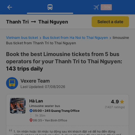
arrow_back
Download Vexere app!
Get the FREE app
-30k
Open
Open
Get exclusive member benefits
-30k/seat flight booking only on
Vexere app
Thanh Tri
Thai Nguyen
Select a date
Vietnam bus ticket
Bus ticket from Ha Noi to Thai Nguyen
limousine
Bus ticket from Thanh Tri to Thai Nguyen
Book the best Limousine tickets from 5 bus
operators for your Thanh Tri to Thai Nguyen
:
143 trips daily
Vexere Team
Last Updated: 07/08/2026
Hà Lan
4.9
Limousine seater bus
(1427 ratings)
05:00 • 245 Quang Trung Office
1h 35m
06:35 • Yen Binh Office
1. tin nhắn hoặc lời nhắc tự động sau khi khách đặt vé để họ đến đúng