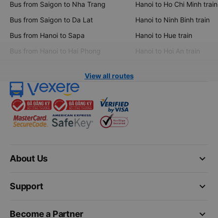
Bus from Saigon to Nha Trang
Hanoi to Ho Chi Minh train
Bus from Saigon to Da Lat
Hanoi to Ninh Binh train
Bus from Hanoi to Sapa
Hanoi to Hue train
Bus from Hanoi to Hai Phong
Hanoi to Hoi An train
View all routes
keyboard_arrow_down
About Us
keyboard_arrow_down
Support
keyboard_arrow_down
Become a Partner