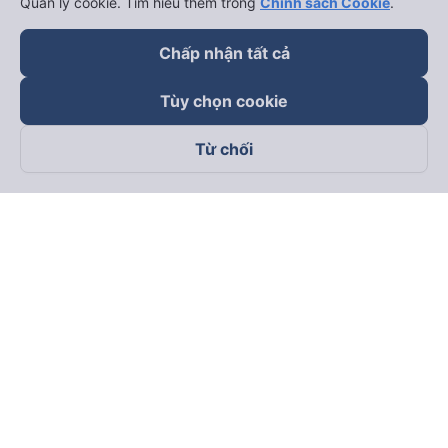
Quản lý cookie. Tìm hiểu thêm trong
Chính sách Cookie
.
Chấp nhận tất cả
Tùy chọn cookie
Từ chối
Theo dõi chúng tôi trên
Facebook
Tiktok
Youtube
Công ty TNHH Thương Mại Dịch Vụ Vexere
Địa chỉ đăng ký kinh doanh: 8C Chữ Đồng Tử, Phường Tân
Sơn Nhất, TP. Hồ Chí Minh, Việt Nam
Địa chỉ
:
Lầu 2, toà nhà H3 Circo Hoàng Diệu, 384 Hoàng Diệu,
Phường Khánh Hội, TP Hồ Chí Minh, Việt Nam