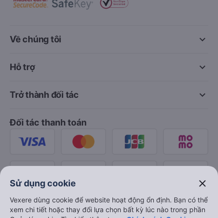
keyboard_arrow_down
Về chúng tôi
keyboard_arrow_down
Hỗ trợ
keyboard_arrow_down
Trở thành đối tác
Đối tác thanh toán
close
Sử dụng cookie
Vexere dùng cookie để website hoạt động ổn định. Bạn có thể
xem chi tiết hoặc thay đổi lựa chọn bất kỳ lúc nào trong phần