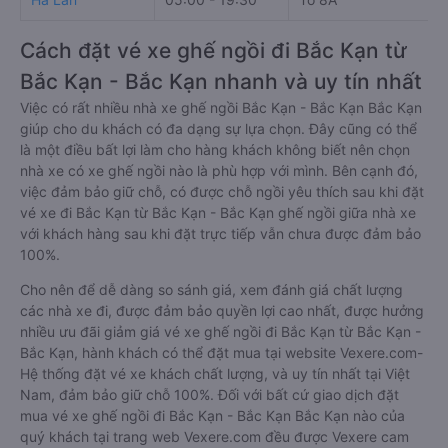
Cách đặt vé xe ghế ngồi đi Bắc Kạn từ
Bắc Kạn - Bắc Kạn nhanh và uy tín nhất
Việc có rất nhiều nhà xe ghế ngồi Bắc Kạn - Bắc Kạn Bắc Kạn
giúp cho du khách có đa dạng sự lựa chọn. Đây cũng có thể
là một điều bất lợi làm cho hàng khách không biết nên chọn
nhà xe có xe ghế ngồi nào là phù hợp với mình. Bên cạnh đó,
việc đảm bảo giữ chỗ, có được chỗ ngồi yêu thích sau khi đặt
vé xe đi Bắc Kạn từ Bắc Kạn - Bắc Kạn ghế ngồi giữa nhà xe
với khách hàng sau khi đặt trực tiếp vẫn chưa được đảm bảo
100%.
Cho nên để dễ dàng so sánh giá, xem đánh giá chất lượng
các nhà xe đi, được đảm bảo quyền lợi cao nhất, được hưởng
nhiều ưu đãi giảm giá vé xe ghế ngồi đi Bắc Kạn từ Bắc Kạn -
Bắc Kạn, hành khách có thể đặt mua tại website Vexere.com-
Hệ thống đặt vé xe khách chất lượng, và uy tín nhất tại Việt
Nam, đảm bảo giữ chỗ 100%. Đối với bất cứ giao dịch đặt
mua vé xe ghế ngồi đi Bắc Kạn - Bắc Kạn Bắc Kạn nào của
quý khách tại trang web Vexere.com đều được Vexere cam