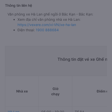
Thông tin liên hệ
Văn phòng xe Hà Lan ghế ngồi ở Bắc Kạn - Bắc Kạn:
Xem địa chỉ văn phòng nhà xe Hà Lan:
https://vexere.com/vi-VN/xe-ha-lan
Điện thoại:
1900 888684
Thông tin đặt vé xe Ghế ngồ
Giờ
Nhà xe
Điểm đi
chạy
Hà Lan
05:00 - 19:30
Tổ 8A