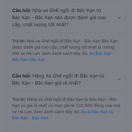
Câu hỏi:
Nhà xe Ghế ngồi đi Bắc Kạn từ
Bắc Kạn - Bắc Kạn nào được đánh giá cao
cấp, chất lượng tốt nhất?
Trả lời:
Nhà xe Ghế ngồi đi Bắc Kạn - Bắc Kạn Bắc Kạn
được đánh giá cao cấp, chất lượng tốt nhất là những
nhà xe Hà Lan. Xem danh sách đầy đủ:
Xe Bắc Kạn -
Bắc Kạn Bắc Kạn
Câu hỏi:
Hãng Xe Ghế ngồi đi Bắc Kạn từ
Bắc Kạn - Bắc Kạn giá rẻ nhất?
Trả lời:
Hãng xe Ghế ngồi đi Bắc Kạn từ Bắc Kạn - Bắc
Kạn có giá rẻ nhất có mức giá là 130.000 đồng của nhà
xe Hà Lan. Xem danh sách đầy đủ:
Xe đi Bắc Kạn từ
Bắc Kạn - Bắc Kạn