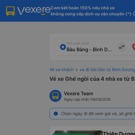
Cam kết hoàn 150% nếu nhà xe

không cung cấp dịch vụ vận chuyển (*)
in
Nơi xuất phát
import_export
Vé xe khách
xe đi Sài Gòn từ Bình Dương
Vé xe Ghế ngồi của 4 nhà xe từ 
Vexere Team
Ngày cập nhật: 06/08/2026
Chọn ngày đi để xem giá vé, số ghế t
info
Thiện Dươn