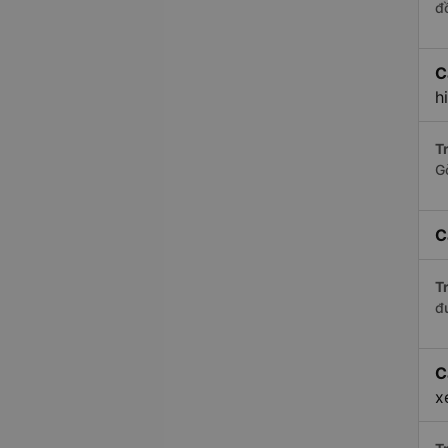
đ
C
h
Tr
G
C
Tr
đ
C
x