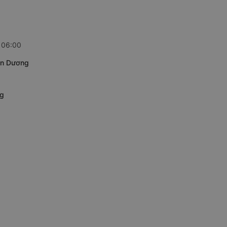
, 06:00
iện Dương
ng