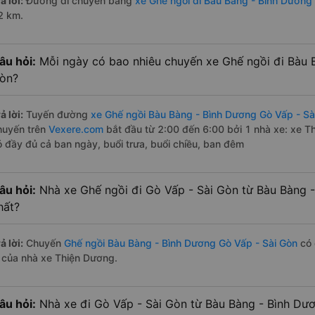
ả lời:
Đường di chuyển bằng
xe Ghế ngồi đi Bàu Bàng - Bình Dương
2 km.
âu hỏi:
Mỗi ngày có bao nhiêu chuyến xe Ghế ngồi đi Bàu 
òn?
ả lời:
Tuyến đường
xe Ghế ngồi Bàu Bàng - Bình Dương Gò Vấp - Sà
huyến trên
Vexere.com
bắt đầu từ 2:00 đến 6:00 bởi 1 nhà xe: xe 
ó đầy đủ cả ban ngày, buổi trưa, buổi chiều, ban đêm
âu hỏi:
Nhà xe Ghế ngồi đi Gò Vấp - Sài Gòn từ Bàu Bàng 
hất?
ả lời:
Chuyến
Ghế ngồi Bàu Bàng - Bình Dương Gò Vấp - Sài Gòn
có 
à của nhà xe Thiện Dương.
âu hỏi:
Nhà xe đi Gò Vấp - Sài Gòn từ Bàu Bàng - Bình Dươ