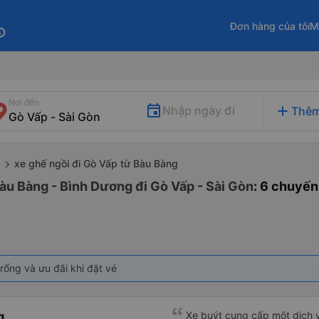
Đơn hàng của tôi
M
fo
Nơi đến
add
Nhập ngày đi
Thêm
xe ghế ngồi đi Gò Vấp từ Bàu Bàng
Bàu Bàng - Bình Dương đi Gò Vấp - Sài Gòn
: 6 chuyến
rống và ưu đãi khi đặt vé
g
Xe buýt cung cấp một dịch v