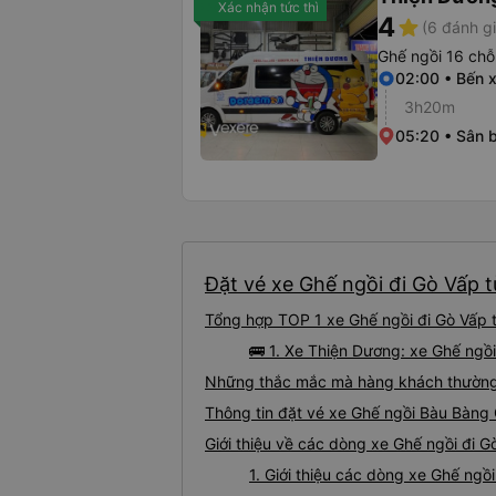
Xác nhận tức thì
4
star
(6 đánh gi
Ghế ngồi 16 chỗ
02:00 • Bến 
3h20m
05:20 • Sân 
Đặt vé xe Ghế ngồi đi Gò Vấp t
Tổng hợp TOP 1 xe Ghế ngồi đi Gò Vấp 
🚌 1. Xe Thiện Dương: xe Ghế ngồ
Những thắc mắc mà hàng khách thường 
Thông tin đặt vé xe Ghế ngồi Bàu Bàng
Giới thiệu về các dòng xe Ghế ngồi đi 
1. Giới thiệu các dòng xe Ghế ng