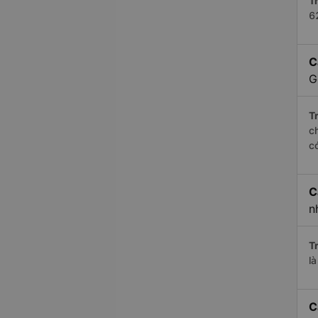
Tr
6
C
G
Tr
c
c
C
n
Tr
l
C