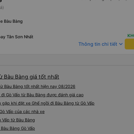
á)
xe Bàu Bàng
KH
bay Tân Sơn Nhất
keyboard_arrow_down
Thông tin chi tiết
ừ Bàu Bàng giá tốt nhất
từ Bàu Bàng tốt nhất hiện nay 08/2026
i đi Gò Vấp từ Bàu Bàng được đánh giá cao
gặp khi đặt xe Ghế ngồi đi Bàu Bàng từ Gò Vấp
 Gò Vấp của các nhà xe
Gò Vấp từ Bàu Bàng
ồi Bàu Bàng Gò Vấp