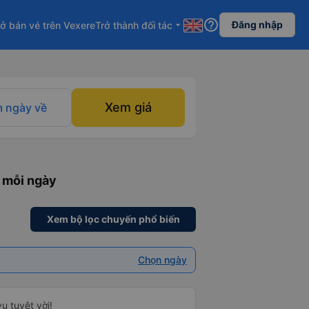
help_outline
Đăng nhập
ở bán vé trên Vexere
Trở thành đối tác
arrow_drop_down
Xem giá
 ngày về
 mỗi ngày
Xem bộ lọc chuyến phổ biến
Chọn ngày
ụ tuyệt vời!