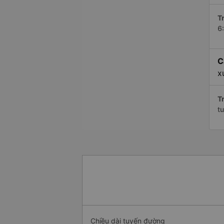
Tr
6
C
x
Tr
t
Chiều dài tuyến đường