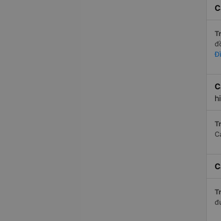
C
Tr
đ
Đ
C
h
Tr
C
C
Tr
đ