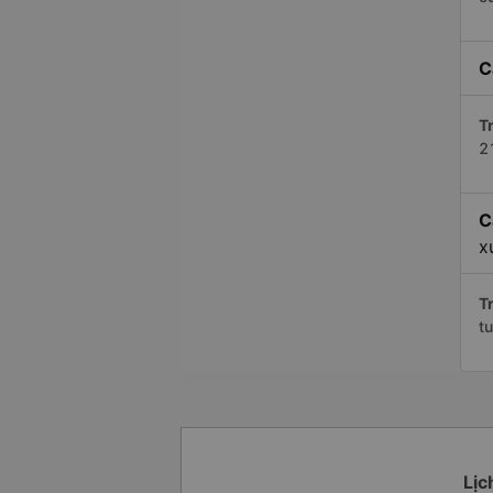
C
Tr
2
C
x
Tr
t
Lịc