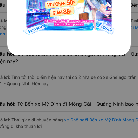
âu hỏi:
Hãng Xe Ghế ngồi đi Móng Cái - Quảng Ninh từ Bến 
ả lời:
Hãng xe Ghế ngồi đi Móng Cái - Quảng Ninh từ Bến xe Mỹ Đình
ồng của nhà xe Ka Long (Tiến Trình). Xem danh sách đầy đủ:
Xe đi 
ình
âu hỏi:
Có bao nhiêu nhà xe có Ghế ngồi đi Móng Cái - Qu
iện nay?
ả lời:
Tính tới thời điểm hiện nay thì có 2 nhà xe có xe Ghế ngồi tr
ái - Quảng Ninh hiện nay
âu hỏi:
Từ Bến xe Mỹ Đình đi Móng Cái - Quảng Ninh bao n
ả lời:
Thời gian di chuyển bằng
xe Ghế ngồi Bến xe Mỹ Đình Móng C
ường đi khá thuận lợi