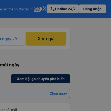
help_outline
phone
Hotline 24/7
Đăng nhập
re
Trở thành đối tác
arrow_drop_down
Xem giá
 ngày về
 mỗi ngày
Xem bộ lọc chuyến phổ biến
Chọn ngày
i thoải mái