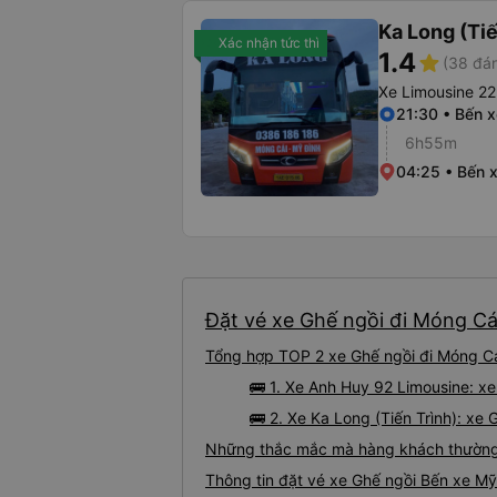
Ka Long (Tiế
Xác nhận tức thì
1.4
star
(38 đán
Xe Limousine 22
21:30 • Bến x
6h55m
04:25 • Bến 
Đặt vé xe Ghế ngồi đi Móng Cái
Tổng hợp TOP 2 xe Ghế ngồi đi Móng Cá
🚌 1. Xe Anh Huy 92 Limousine: x
🚌 2. Xe Ka Long (Tiến Trình): xe
Những thắc mắc mà hàng khách thường 
Thông tin đặt vé xe Ghế ngồi Bến xe M