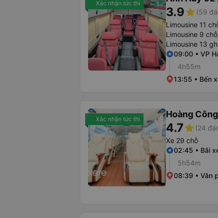
Xác nhận tức thì
3.9
star
(59 đá
Limousine 11 ch
Limousine 9 chỗ
Limousine 13 gh
09:00 • VP H
4h55m
13:55 • Bến 
Hoàng Công
Xác nhận tức thì
4.7
star
(24 đá
Xe 29 chỗ
02:45 • Bãi x
5h54m
08:39 • Văn p