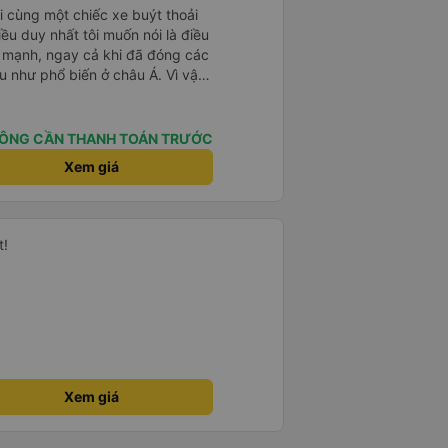
i cùng một chiếc xe buýt thoải
ều duy nhất tôi muốn nói là điều
ất mạnh, ngay cả khi đã đóng các
ầu như phổ biến ở châu Á. Vì vậy,
oặc thứ gì đó để che chắn.
ÔNG CẦN THANH TOÁN TRƯỚC
Xem giá
t!
Xem giá