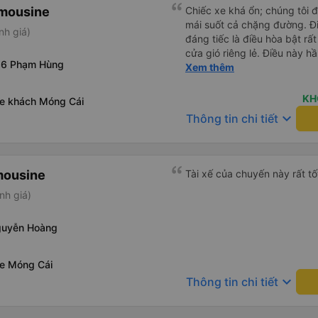
imousine
Chiếc xe khá ổn; chúng tôi đ
mái suốt cả chặng đường. Đi
nh giá)
đáng tiếc là điều hòa bật r
cửa gió riêng lẻ. Điều này h
36 Phạm Hùng
hãy mang theo quần áo ấm h
Xem thêm
KH
xe khách Móng Cái
keyboard_arrow_down
Thông tin chi tiết
mousine
Tài xế của chuyến này rất tố
nh giá)
guyễn Hoàng
xe Móng Cái
keyboard_arrow_down
Thông tin chi tiết