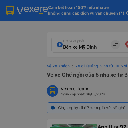
Cam kết hoàn 150% nếu nhà xe

không cung cấp dịch vụ vận chuyển (*)
in
Nơi xuất phát
import_export
Vé xe khách
xe đi Quảng Ninh từ Hà Nội
Vé xe Ghế ngồi của 5 nhà xe từ 
Vexere Team
Ngày cập nhật: 06/08/2026
Chọn ngày đi để xem giá vé, số ghế t
info
Anh Huy 92