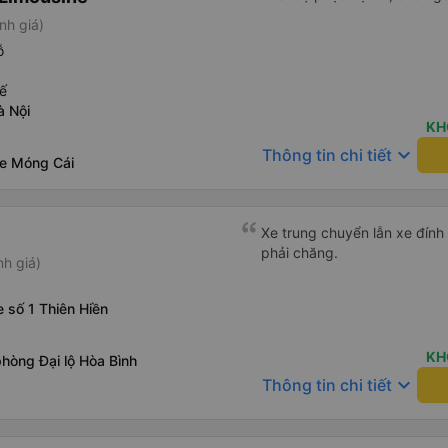
nh giá)
ỗ
ế
à Nội
KH
keyboard_arrow_down
Thông tin chi tiết
xe Móng Cái
Xe trung chuyển lẫn xe đính 
phải chăng.
nh giá)
e số 1 Thiên Hiền
KH
hòng Đại lộ Hòa Bình
keyboard_arrow_down
Thông tin chi tiết