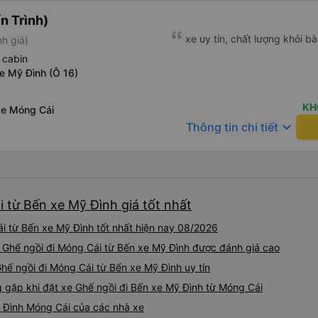
n Trình)
xe uy tín, chất lượng khỏi bà
h giá)
 cabin
e Mỹ Đình (Ô 16)
KH
xe Móng Cái
keyboard_arrow_down
Thông tin chi tiết
 từ Bến xe Mỹ Đình giá tốt nhất
i từ Bến xe Mỹ Đình tốt nhất hiện nay 08/2026
e Ghế ngồi đi Móng Cái từ Bến xe Mỹ Đình được đánh giá cao
 Ghế ngồi đi Móng Cái từ Bến xe Mỹ Đình uy tín
gặp khi đặt xe Ghế ngồi đi Bến xe Mỹ Đình từ Móng Cái
ỹ Đình Móng Cái của các nhà xe