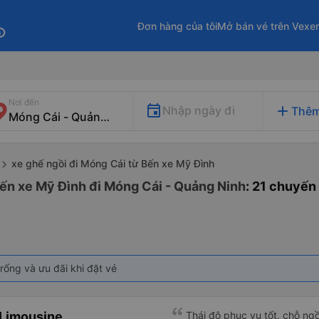
Đơn hàng của tôi
Mở bán vé trên Vexe
fo
Nơi đến
add
Nhập ngày đi
Thêm
xe ghế ngồi đi Móng Cái từ Bến xe Mỹ Đình
Bến xe Mỹ Đình đi Móng Cái - Quảng Ninh
: 21 chuyến
rống và ưu đãi khi đặt vé
 Limousine
Thái độ phục vụ tốt, chỗ ngồ