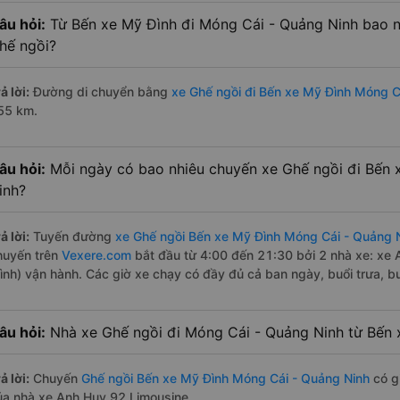
âu hỏi:
Từ Bến xe Mỹ Đình đi Móng Cái - Quảng Ninh bao n
hế ngồi?
ả lời:
Đường di chuyển bằng
xe Ghế ngồi đi Bến xe Mỹ Đình Móng C
55 km.
âu hỏi:
Mỗi ngày có bao nhiêu chuyến xe Ghế ngồi đi Bến 
inh?
ả lời:
Tuyến đường
xe Ghế ngồi Bến xe Mỹ Đình Móng Cái - Quảng 
huyến trên
Vexere.com
bắt đầu từ 4:00 đến 21:30 bởi 2 nhà xe: xe 
rình) vận hành. Các giờ xe chạy có đầy đủ cả ban ngày, buổi trưa, b
âu hỏi:
Nhà xe Ghế ngồi đi Móng Cái - Quảng Ninh từ Bến 
ả lời:
Chuyến
Ghế ngồi Bến xe Mỹ Đình Móng Cái - Quảng Ninh
có gi
ủa nhà xe Anh Huy 92 Limousine.