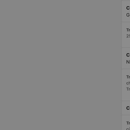
C
G
Tr
2
C
N
Tr
c
T
C
Tr
c