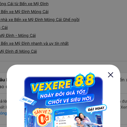
Móng Cái từ Bến xe Mỹ Đình
ồi Bến xe Mỹ Đình Móng Cái
iá nhà xe Bến xe Mỹ Đình Móng Cái Ghế ngồi
 Cái
 Mỹ Đình - Móng Cái
 Bến xe Mỹ Đình nhanh và uy tín nhất
Mỹ Đình đi Móng Cái
âu hỏi:
Nhà xe Ghế ngồi đi Móng Cái - Quảng Ninh từ Bến 
ao cấp, chất lượng tốt nhất?
ả lời:
Nhà xe Ghế ngồi đi Bến xe Mỹ Đình Móng Cái - Quảng Ninh đượ
hất là những nhà xe Anh Huy 92 Limousine, Ka Long (Tiến Trình). X
óng Cái - Quảng Ninh