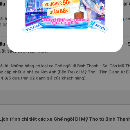
âu hỏi:
Nhà xe đi Mỹ Tho - Tiền Giang từ Bình Thạnh - Sài 
ả lời:
Chuyến
Ghế ngồi Bình Thạnh - Sài Gòn Mỹ Tho - Tiền Giang
có 
8:00 là của nhà xe Kim Anh (Bến Tre).
âu hỏi:
Review xe đi Mỹ Tho - Tiền Giang từ Bình Thạnh - S
uất sắc, cao cấp nhất?
ả lời:
Những hãng có loại xe Ghế ngồi đi Bình Thạnh - Sài Gòn Mỹ Tho
ao cấp nhất là nhà xe Kim Anh (Bến Tre) đi Mỹ Tho - Tiền Giang từ B
à 4.9/5 dựa trên 62 đánh giá của khách hàng).
Lịch trình chi tiết các xe Ghế ngồi Đi Mỹ Tho từ Bình Thạn