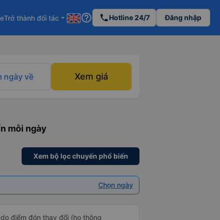
help_outline
phone
Hotline 24/7
Đăng nhập
re
Trở thành đối tác
arrow_drop_down
Xem giá
 ngày về
ến mỗi ngày
Xem bộ lọc chuyến phổ biến
Chọn ngày
 do điểm đón thay đổi (họ thông