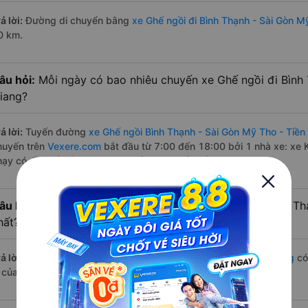
ả lời:
Đường di chuyển bằng
xe Ghế ngồi đi Bình Thạnh - Sài Gòn M
0 km.
âu hỏi:
Mỗi ngày có bao nhiêu chuyến xe Ghế ngồi đi Bình 
iang?
ả lời:
Tuyến đường
xe Ghế ngồi Bình Thạnh - Sài Gòn Mỹ Tho - Tiền
huyến trên
Vexere.com
bắt đầu từ 7:00 đến 18:00 bởi 1 nhà xe: xe 
hạy có đầy đủ cả ban ngày, buổi trưa, buổi chiều, ban đêm
âu hỏi:
Nhà xe Ghế ngồi đi Mỹ Tho - Tiền Giang từ Bình T
hất?
ả lời:
Chuyến
Ghế ngồi Bình Thạnh - Sài Gòn Mỹ Tho - Tiền Giang
có
à của nhà xe Kim Anh (Bến Tre).