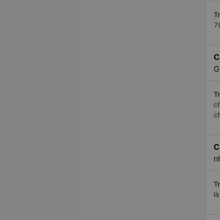
Tr
7
C
G
Tr
c
c
C
n
Tr
l