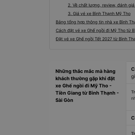
2. Về chất lượng, review, đánh g
3. Giá vé xe Bình Thạnh Mỹ Tho
Bảng tổng hợp thông tin nhà xe Bình T
Cách đặt vé xe Ghế ngồi đi Mỹ Tho từ B
Đặt vé xe Ghế ngồi Tết 2027 từ Bình Th
C
Những thắc mắc mà hàng
g
khách thường gặp khi đặt
xe Ghế ngồi đi Mỹ Tho -
Tr
Tiền Giang từ Bình Thạnh -
n
Sài Gòn
C
Tr