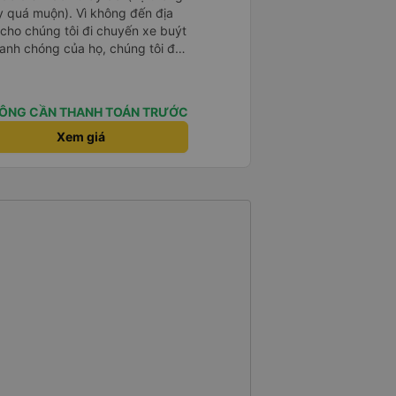
y quá muộn). Vì không đến địa
 cho chúng tôi đi chuyến xe buýt
hanh chóng của họ, chúng tôi đã
suôn sẻ. Nhìn chung, trải
kế hoạch, tôi sẽ lại đi du lịch với
ÔNG CẦN THANH TOÁN TRƯỚC
Xem giá