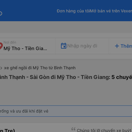
Đơn hàng của tôi
Mở bán vé trên Vexe
fo
Nơi đến
add
Nhập ngày đi
Thêm
xe ghế ngồi đi Mỹ Tho từ Bình Thạnh
ình Thạnh - Sài Gòn đi Mỹ Tho - Tiền Giang
: 5 chuy
rống và ưu đãi khi đặt vé
n Tre)
Chúng tôi lỡ chuyến xe buýt