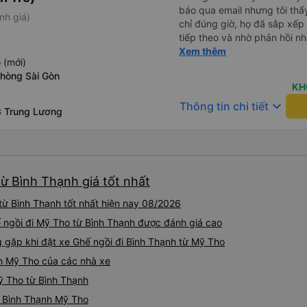
báo qua email nhưng tôi thấ
nh giá)
chỉ đúng giờ, họ đã sắp xếp
tiếp theo và nhờ phản hồi n
đến được điểm đến một cách 
Xem thêm
 (mới)
nghiệm tốt dù có sự thay đổi 
phòng Sài Gòn
Vexere.
KH
keyboard_arrow_down
Thông tin chi tiết
3 Trung Lương
ừ Bình Thạnh giá tốt nhất
từ Bình Thạnh tốt nhất hiện nay 08/2026
ế ngồi đi Mỹ Tho từ Bình Thạnh được đánh giá cao
gặp khi đặt xe Ghế ngồi đi Bình Thạnh từ Mỹ Tho
nh Mỹ Tho của các nhà xe
Mỹ Tho từ Bình Thạnh
ồi Bình Thạnh Mỹ Tho