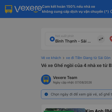
Cam kết hoàn 150% nếu nhà xe

không cung cấp dịch vụ vận chuyển (*)
in
Nơi xuất phát
import_export
Vé xe khách
xe đi Tiền Giang từ Sài Gòn
Vé xe Ghế ngồi của 4 nhà xe từ B
Vexere Team
Ngày cập nhật: 07/08/2026
Chọn ngày đi để xem giá vé, số ghế t
info
Kim Anh (Bế