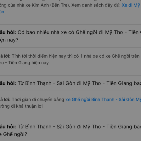
ồng của nhà xe Kim Anh (Bến Tre). Xem danh sách đầy đủ:
Xe đi Mỹ 
òn
âu hỏi:
Có bao nhiêu nhà xe có Ghế ngồi đi Mỹ Tho - Tiền 
iện nay?
ả lời:
Tính tới thời điểm hiện nay thì có 1 nhà xe có xe Ghế ngồi trê
ho - Tiền Giang hiện nay
âu hỏi:
Từ Bình Thạnh - Sài Gòn đi Mỹ Tho - Tiền Giang ba
ả lời:
Thời gian di chuyển bằng
xe Ghế ngồi Bình Thạnh - Sài Gòn M
ường đi khá thuận lợi
âu hỏi:
Từ Bình Thạnh - Sài Gòn đi Mỹ Tho - Tiền Giang ba
e Ghế ngồi?