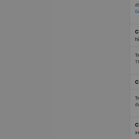
đ
G
C
h
Tr
T
C
Tr
đ
C
x