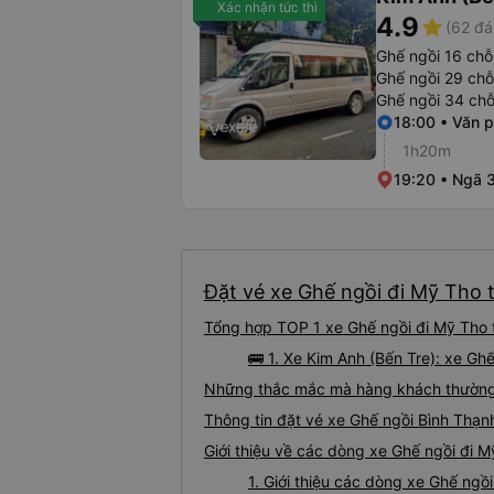
Xác nhận tức thì
4.9
star
(62 đá
Ghế ngồi 16 chỗ
Ghế ngồi 29 chỗ
Ghế ngồi 34 chỗ
18:00 • Văn 
1h20m
19:20 • Ngã 
Đặt vé xe Ghế ngồi đi Mỹ Tho t
Tổng hợp TOP 1 xe Ghế ngồi đi Mỹ Tho 
🚌 1. Xe Kim Anh (Bến Tre): xe Gh
Những thắc mắc mà hàng khách thường 
Thông tin đặt vé xe Ghế ngồi Bình Thạ
Giới thiệu về các dòng xe Ghế ngồi đi 
1. Giới thiệu các dòng xe Ghế ng