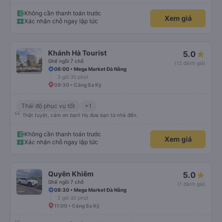
Không cần thanh toán trước
Xem giá
Xác nhận chỗ ngay lập tức
Khánh Hà Tourist
5.0
Ghế ngồi 7 chỗ
(12 đánh giá)
06:00 • Mega Market Đà Nẵng
3 giờ 30 phút
09:30 • Cảng Sa Kỳ
Thái độ phục vụ tốt
+1
Thật tuyệt, cảm ơn bạn! Họ đưa bạn từ nhà đến.
Không cần thanh toán trước
Xem giá
Xác nhận chỗ ngay lập tức
Quyên Khiêm
5.0
Ghế ngồi 7 chỗ
(1 đánh giá)
08:30 • Mega Market Đà Nẵng
2 giờ 30 phút
11:00 • Cảng Sa Kỳ