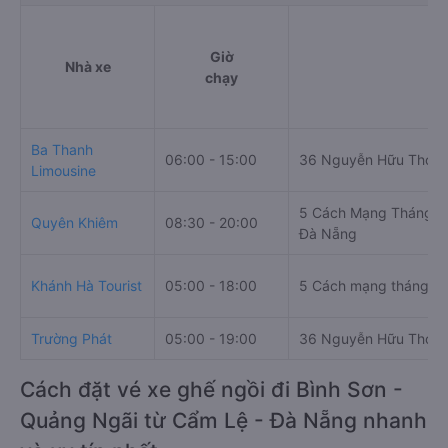
Giờ
Nhà xe
Đ
chạy
Ba Thanh
06:00 - 15:00
36 Nguyễn Hữu Thọ
Limousine
5 Cách Mạng Tháng 8
Quyên Khiêm
08:30 - 20:00
Đà Nẵng
Khánh Hà Tourist
05:00 - 18:00
5 Cách mạng tháng t
Trường Phát
05:00 - 19:00
36 Nguyễn Hữu Thọ
Cách đặt vé xe ghế ngồi đi Bình Sơn -
Quảng Ngãi từ Cẩm Lệ - Đà Nẵng nhanh