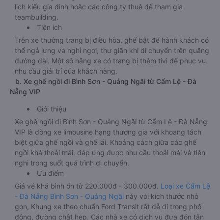
lịch kiểu gia đình hoặc các công ty thuê để tham gia
teambuilding.
Tiện ích
Trên xe thường trang bị điều hòa, ghế bật để hành khách có
thể ngả lưng và nghỉ ngơi, thư giãn khi di chuyển trên quãng
đường dài. Một số hãng xe có trang bị thêm tivi để phục vụ
nhu cầu giải trí của khách hàng.
b. Xe ghế ngồi đi Bình Sơn - Quảng Ngãi từ Cẩm Lệ - Đà
Nẵng VIP
Giới thiệu
Xe ghế ngồi đi Bình Sơn - Quảng Ngãi từ Cẩm Lệ - Đà Nẵng
VIP là dòng xe limousine hạng thương gia với khoang tách
biệt giữa ghế ngồi và ghế lái. Khoảng cách giữa các ghế
ngồi khá thoải mái, đáp ứng được nhu cầu thoải mái và tiện
nghi trong suốt quá trình di chuyển.
Ưu điểm
Giá vé khá bình ổn từ 220.000đ - 300.000đ.
Loại xe Cẩm Lệ
- Đà Nẵng Bình Sơn - Quảng Ngãi
này với kích thước nhỏ
gọn, Khung xe theo chuẩn Ford Transit rất dễ đi trong phố
đông, đường chật hẹp. Các nhà xe có dịch vụ đưa đón tận