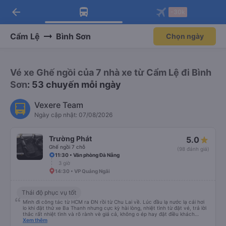
arrow_back
Tải app Vexere ngay!
Tải app Vexere
-30k
Mở app
Mở app
Nhận ưu đãi thành viên độc
-30k/ghế khi đặt vé máy bay qua
quyền
app
Cẩm Lệ
Bình Sơn
Chọn ngày
Vé xe Ghế ngồi của 7 nhà xe từ Cẩm Lệ đi Bình
Sơn
: 53 chuyến mỗi ngày
Vexere Team
Ngày cập nhật: 07/08/2026
Trường Phát
5.0
Ghế ngồi 7 chỗ
(98 đánh giá)
11:30 • Văn phòng Đà Nẵng
3 giờ
14:30 • VP Quảng Ngãi
Thái độ phục vụ tốt
Mình đi công tác từ HCM ra ĐN rồi từ Chu Lai về. Lúc đầu lạ nước lạ cái hơi
lo khi đặt thử xe Ba Thanh nhưng cực kỳ hài lòng, nhiệt tình từ đặt vé, trả lời
thắc rất nhiệt tình và rõ rành vè giá cả, không o ép hay đặt điều khách
Xem thêm
hàng. Lần tới đi công tác chắc chắn tiếp tục dùng xe nhà này!