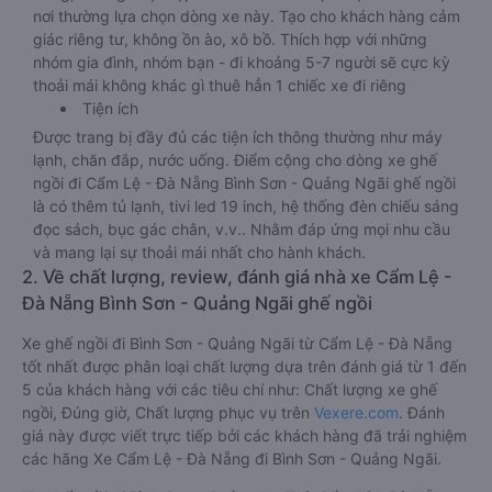
nơi thường lựa chọn dòng xe này. Tạo cho khách hàng cảm
giác riêng tư, không ồn ào, xô bồ. Thích hợp với những
nhóm gia đình, nhóm bạn - đi khoảng 5-7 người sẽ cực kỳ
thoải mái không khác gì thuê hẳn 1 chiếc xe đi riêng
Tiện ích
Được trang bị đầy đủ các tiện ích thông thường như máy
lạnh, chăn đắp, nước uống. Điểm cộng cho dòng xe ghế
ngồi đi Cẩm Lệ - Đà Nẵng Bình Sơn - Quảng Ngãi ghế ngồi
là có thêm tủ lạnh, tivi led 19 inch, hệ thống đèn chiếu sáng
đọc sách, bục gác chân, v.v.. Nhằm đáp ứng mọi nhu cầu
và mang lại sự thoải mái nhất cho hành khách.
2. Về chất lượng, review, đánh giá nhà xe Cẩm Lệ -
Đà Nẵng Bình Sơn - Quảng Ngãi ghế ngồi
Xe ghế ngồi đi Bình Sơn - Quảng Ngãi từ Cẩm Lệ - Đà Nẵng
tốt nhất được phân loại chất lượng dựa trên đánh giá từ 1 đến
5 của khách hàng với các tiêu chí như: Chất lượng xe ghế
ngồi, Đúng giờ, Chất lượng phục vụ trên
Vexere.com
. Đánh
giá này được viết trực tiếp bởi các khách hàng đã trải nghiệm
các hãng Xe Cẩm Lệ - Đà Nẵng đi Bình Sơn - Quảng Ngãi.