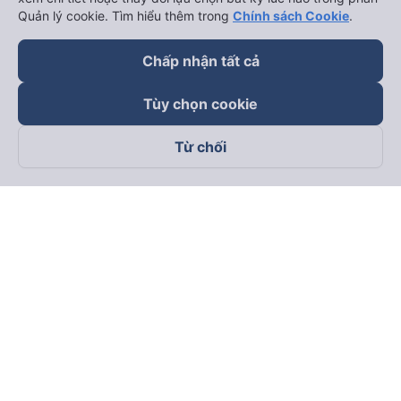
Quản lý cookie. Tìm hiểu thêm trong
Chính sách Cookie
.
Chấp nhận tất cả
Tùy chọn cookie
Từ chối
Theo dõi chúng tôi trên
Facebook
Tiktok
Youtube
Công ty TNHH Thương Mại Dịch Vụ Vexere
Địa chỉ đăng ký kinh doanh: 8C Chữ Đồng Tử, Phường Tân
Sơn Nhất, TP. Hồ Chí Minh, Việt Nam
Địa chỉ
:
Lầu 2, toà nhà H3 Circo Hoàng Diệu, 384 Hoàng Diệu,
Phường Khánh Hội, TP Hồ Chí Minh, Việt Nam
Tầng 3, toà nhà 101 Láng Hạ, 101 Láng Hạ, Phường Láng, TP.
Hà Nội, Việt Nam
Giấy chứng nhận ĐKKD số 0315133726 do Sở KH và ĐT TP.