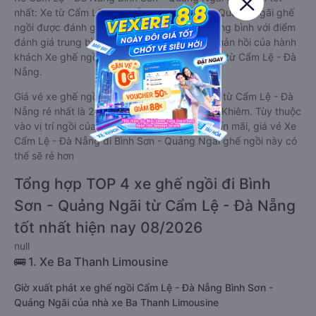
nhất: Xe từ Cẩm Lệ - Đà Nẵng đi Bình Sơn - Quảng Ngãi ghế
ngồi được đánh giá chung có chất lượng Trung bình với điểm
đánh giá trung bình từ 5.0/5 dựa trên 209 phản hồi của hành
khách Xe ghế ngồi về Bình Sơn - Quảng Ngãi từ Cẩm Lệ - Đà
Nẵng.
Giá vé xe ghế ngồi đi Bình Sơn - Quảng Ngãi từ Cẩm Lệ - Đà
Nẵng rẻ nhất là 243000 của hãng xe Quyên Khiêm. Tùy thuộc
vào vị trí ngồi của bạn và chương trình khuyến mãi, giá vé Xe
Cẩm Lệ - Đà Nẵng đi Bình Sơn - Quảng Ngãi ghế ngồi này có
thể sẽ rẻ hơn
Tổng hợp TOP 4 xe ghế ngồi đi Bình
Sơn - Quảng Ngãi từ Cẩm Lệ - Đà Nẵng
tốt nhất hiện nay 08/2026
null
🚌 1. Xe Ba Thanh Limousine
Giờ xuất phát xe ghế ngồi Cẩm Lệ - Đà Nẵng Bình Sơn -
Quảng Ngãi của nhà xe Ba Thanh Limousine