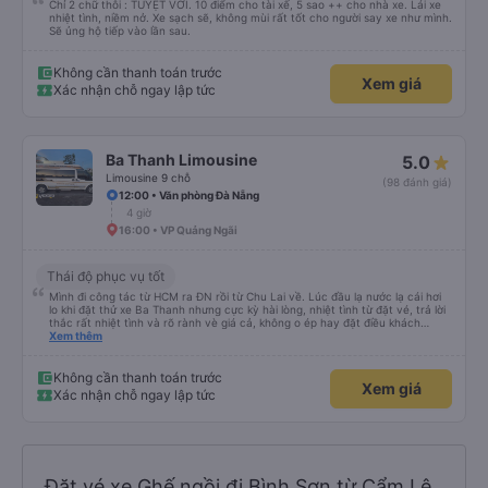
Chỉ 2 chữ thôi : TUYỆT VỜI. 10 điểm cho tài xế, 5 sao ++ cho nhà xe. Lái xe
nhiệt tình, niềm nở. Xe sạch sẽ, không mùi rất tốt cho người say xe như mình.
Sẽ ủng hộ tiếp vào lần sau.
Không cần thanh toán trước
Xem giá
Xác nhận chỗ ngay lập tức
Ba Thanh Limousine
5.0
Limousine 9 chỗ
(98 đánh giá)
12:00 • Văn phòng Đà Nẵng
4 giờ
16:00 • VP Quảng Ngãi
Thái độ phục vụ tốt
Mình đi công tác từ HCM ra ĐN rồi từ Chu Lai về. Lúc đầu lạ nước lạ cái hơi
lo khi đặt thử xe Ba Thanh nhưng cực kỳ hài lòng, nhiệt tình từ đặt vé, trả lời
thắc rất nhiệt tình và rõ rành vè giá cả, không o ép hay đặt điều khách
Xem thêm
hàng. Lần tới đi công tác chắc chắn tiếp tục dùng xe nhà này!
Không cần thanh toán trước
Xem giá
Xác nhận chỗ ngay lập tức
Đặt vé xe Ghế ngồi đi Bình Sơn từ Cẩm Lệ