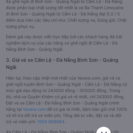
Xe ghế ngồi đi Bình Sơn - Quảng Ngãi từ Cẩm Lệ - Đà Nẵng
được phân loại chất lượng tốt nhất là xe Ba Thanh Limousine
đi Bình Sơn - Quảng Ngãi từ Cẩm Lệ - Đà Nẵng đạt 5.0 / 5
điểm dựa trên các tiêu chí như: Chất lượng xe, Đúng giờ, Chất
lượng phục vụ.
Đánh giá này được viết trực tiếp bởi các khách hàng đã trải
nghiệm dịch vụ của các hãng xe ghế ngồi đi Cẩm Lệ - Đà
Nẵng Bình Sơn - Quảng Ngãi .
3. Giá vé xe Cẩm Lệ - Đà Nẵng Bình Sơn - Quảng
Ngãi
Hiện tại, theo cập nhật mới nhất của Vexere.com, giá vé xe
ghế ngồi tuyến Bình Sơn - Quảng Ngãi - Cẩm Lệ - Đà Nẵng có
mức giá dao động từ 243000 đồng - 300000 đồng. Trong
đó, nhà xe Quyên Khiêm có giá vé rẻ nhất, chỉ 243000 đồng.
Đặt vé xe Cẩm Lệ - Đà Nẵng Bình Sơn - Quảng Ngãi chính
hãng tại
Vexere.com
để có giá rẻ nhất, đảm bảo giữ chỗ 100%
và hỗ trợ đổi trả vé miễn phí. Tổng đài tư vấn, đặt vé và đổi
trả vé miễn phí:
1900 888684
.
Xe Cẩm Lệ - Đà Nẵng Bình Sơn - Quảng Ngãi ghế ngồi tốt