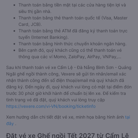
Thanh toán bằng tiền mặt tại các cửa hàng tiện lợi và
siêu thị gần nhà.
Thanh toán bằng thẻ thanh toán quốc tế (Visa, Master
Card, JCB).
Thanh toán bằng thẻ ATM đã đăng ký thanh toán trực
tuyến (Internet Banking).
Thanh toán bằng hình thức chuyển khoản ngân hàng.
Bên cạnh đó, quý khách cũng có thể thanh toán vé
thông qua các ví Momo, ZaloPay, AirPay, VNPay,…
Sau khi thanh toán vé xe Cẩm Lệ - Đà Nẵng Bình Sơn - Quảng
Ngãi ghế ngồi thành công, Vexere sẽ gửi tin nhắn/email xác
nhận thành công đến số điện thoại/email mà quý khách đã
đăng ký. Đến ngày đi, quý khách vui lòng có mặt tại điểm đón
trước 30 phút giờ khởi hành để chuẩn bị lên xe. Để kiểm tra
tình trạng vé đã đặt, quý khách vui lòng truy cập
https://vexere.com/vi-VN/booking/ticketinfo
Xem hướng dẫn chi tiết đặt vé xe, minh họa bằng hình ảnh
tại
đây
.
Đặt vé xe Ghế ngồi Tết 2027 từ Cẩm Lệ