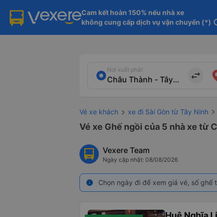
Cam kết hoàn 150% nếu nhà xe

không cung cấp dịch vụ vận chuyển (*)
in
Nơi xuất phát
import_export
Vé xe khách
xe đi Sài Gòn từ Tây Ninh
Vé xe Ghế ngồi của 5 nhà xe từ C
Vexere Team
Ngày cập nhật: 08/08/2026
Chọn ngày đi để xem giá vé, số ghế t
info
Huệ Nghĩa L