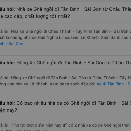
âu hỏi:
Nhà xe Ghế ngồi đi Tân Bình - Sài Gòn từ Châu Thà
iá cao cấp, chất lượng tốt nhất?
ả lời:
Nhà xe Ghế ngồi đi Châu Thành - Tây Ninh Tân Bình - Sài Gòn 
hất là những nhà xe Huệ Nghĩa Limousine, Lê Khánh. Xem danh sác
ình - Sài Gòn
âu hỏi:
Hãng Xe Ghế ngồi đi Tân Bình - Sài Gòn từ Châu Thà
ả lời:
Hãng xe Ghế ngồi đi Tân Bình - Sài Gòn từ Châu Thành - Tây N
ồng của nhà xe Lê Khánh. Xem danh sách đầy đủ:
Xe đi Tân Bình - 
âu hỏi:
Có bao nhiêu nhà xe có Ghế ngồi đi Tân Bình - Sài
iện nay?
ả lời:
Tính tới thời điểm hiện nay thì có 2 nhà xe có xe Ghế ngồi tr