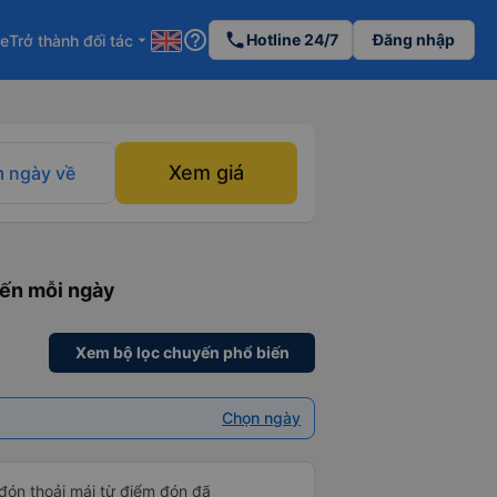
help_outline
phone
Hotline 24/7
Đăng nhập
re
Trở thành đối tác
arrow_drop_down
Xem giá
 ngày về
yến mỗi ngày
Xem bộ lọc chuyến phổ biến
Chọn ngày
 đón thoải mái từ điểm đón đã