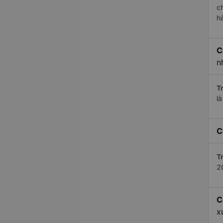
c
h
C
n
Tr
l
C
Tr
2
C
x