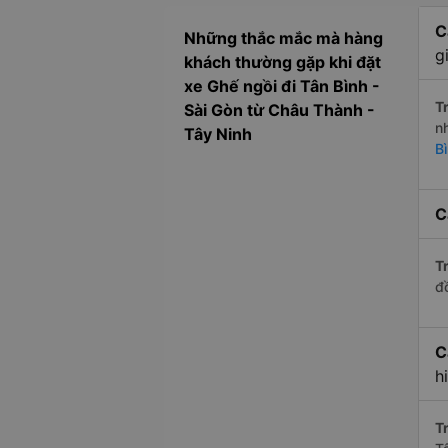
C
Những thắc mắc mà hàng
g
khách thường gặp khi đặt
xe Ghế ngồi đi Tân Bình -
Tr
Sài Gòn từ Châu Thành -
n
Tây Ninh
B
C
Tr
đ
C
h
Tr