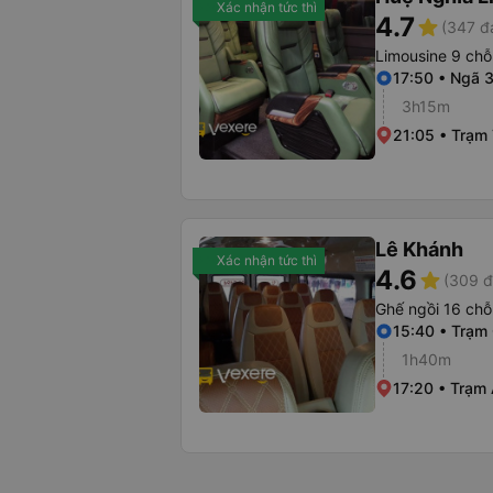
Xác nhận tức thì
4.7
star
(347 đ
Limousine 9 chỗ
17:50 • Ngã 3
3h15m
21:05 • Trạm
Lê Khánh
Xác nhận tức thì
4.6
star
(309 đ
Ghế ngồi 16 chỗ
15:40 • Trạm
1h40m
17:20 • Trạm