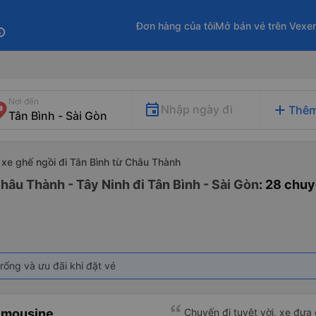
Đơn hàng của tôi
Mở bán vé trên Vexe
fo
Nơi đến
add
Nhập ngày đi
Thêm
xe ghế ngồi đi Tân Bình từ Châu Thành
hâu Thành - Tây Ninh đi Tân Bình - Sài Gòn
: 28 chu
rống và ưu đãi khi đặt vé
imousine
Chuyến đi tuyệt vời, xe đưa