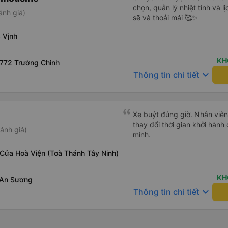
chọn, quản lý nhiệt tình và l
ánh giá)
sẽ và thoải mái 🥰✨
 Vịnh
KH
 772 Trường Chinh
keyboard_arrow_down
Thông tin chi tiết
Xe buýt đúng giờ. Nhân viên r
thay đổi thời gian khởi hành
ánh giá)
mình.
 Cửa Hoà Viện (Toà Thánh Tây Ninh)
KH
 An Sương
keyboard_arrow_down
Thông tin chi tiết