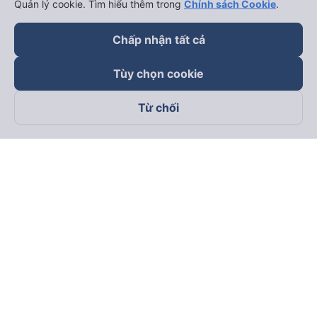
Quản lý cookie. Tìm hiểu thêm trong
Chính sách Cookie
.
Chấp nhận tất cả
Tùy chọn cookie
Từ chối
Theo dõi chúng tôi trên
Facebook
Tiktok
Youtube
Công ty TNHH Thương Mại Dịch Vụ Vexere
Địa chỉ đăng ký kinh doanh: 8C Chữ Đồng Tử, Phường Tân
Sơn Nhất, TP. Hồ Chí Minh, Việt Nam
Địa chỉ
:
Lầu 2, toà nhà H3 Circo Hoàng Diệu, 384 Hoàng Diệu,
Phường Khánh Hội, TP Hồ Chí Minh, Việt Nam
Tầng 3, toà nhà 101 Láng Hạ, 101 Láng Hạ, Phường Láng, TP.
Hà Nội, Việt Nam
Giấy chứng nhận ĐKKD số 0315133726 do Sở KH và ĐT TP.