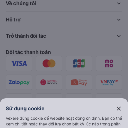
keyboard_arrow_down
Về chúng tôi
keyboard_arrow_down
Hỗ trợ
keyboard_arrow_down
Trở thành đối tác
Đối tác thanh toán
close
Sử dụng cookie
Vexere dùng cookie để website hoạt động ổn định. Bạn có thể
xem chi tiết hoặc thay đổi lựa chọn bất kỳ lúc nào trong phần