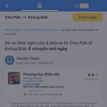
arrow_back
Tải app Vexere ngay!
Tải app Vexere
-30k
Mở app
Mở app
Nhận ưu đãi thành viên độc
-30k/ghế khi đặt vé máy bay qua
quyền
app
Chư Păh
Krông Búk
Chọn ngày
Vé xe khách
xe đi Đắk Lắk từ Gia Lai
xe ghế ngồi đi Krông Búk từ
Chư Păh
Vé xe Ghế ngồi của 4 nhà xe từ Chư Păh đi
Krông Búk
: 6 chuyến mỗi ngày
Vexere Team
Ngày cập nhật: 08/08/2026
Phương Huy (Đắk Lắk)
4.6
Ghế ngồi 18 chỗ
(128 đánh giá)
Limousine 12 chỗ
+1 loại xe khác
13:30 • Bến xe Đức Long - Gia lai
3 giờ 30 phút
17:00 • Bến xe liên tỉnh Đắk Lắk
Hãng xe của các bạn, tôi đã đi vài lần. Chất lượng dịch vụ, với tôi, ở lứa tuổi
U70, là hoàn toàn uy tín, hấp dẫn. Quan sát những khách đồng hành, có