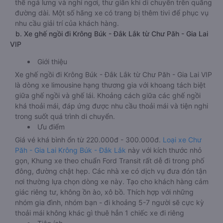
thể ngả lưng và nghỉ ngơi, thư giãn khi di chuyển trên quãng
đường dài. Một số hãng xe có trang bị thêm tivi để phục vụ
nhu cầu giải trí của khách hàng.
b. Xe ghế ngồi đi Krông Búk - Đắk Lắk từ Chư Păh - Gia Lai
VIP
Giới thiệu
Xe ghế ngồi đi Krông Búk - Đắk Lắk từ Chư Păh - Gia Lai VIP
là dòng xe limousine hạng thương gia với khoang tách biệt
giữa ghế ngồi và ghế lái. Khoảng cách giữa các ghế ngồi
khá thoải mái, đáp ứng được nhu cầu thoải mái và tiện nghi
trong suốt quá trình di chuyển.
Ưu điểm
Giá vé khá bình ổn từ 220.000đ - 300.000đ.
Loại xe Chư
Păh - Gia Lai Krông Búk - Đắk Lắk
này với kích thước nhỏ
gọn, Khung xe theo chuẩn Ford Transit rất dễ đi trong phố
đông, đường chật hẹp. Các nhà xe có dịch vụ đưa đón tận
nơi thường lựa chọn dòng xe này. Tạo cho khách hàng cảm
giác riêng tư, không ồn ào, xô bồ. Thích hợp với những
nhóm gia đình, nhóm bạn - đi khoảng 5-7 người sẽ cực kỳ
thoải mái không khác gì thuê hẳn 1 chiếc xe đi riêng