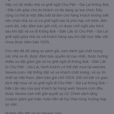
Việc có rất nhiều nhà xe ghế ngồi Chư Păh - Gia Lai Krông Búk
- Đắk Lắk giúp cho du khách có đa dạng sự lựa chọn. Đây
cũng có thể là một điều bất lợi làm cho hàng khách không biết
nên chọn nhà xe có xe ghế ngồi nào là phù hợp với mình. Bên
cạnh đó, việc đảm bảo giữ chỗ, có được chỗ ngồi yêu thích
sau khi đặt vé xe đi Krông Búk - Đắk Lắk từ Chư Păh - Gia Lai
ghế ngồi giữa nhà xe với khách hàng sau khi đặt trực tiếp vẫn
chưa được đảm bảo 100%.
Cho nên để dễ dàng so sánh giá, xem đánh giá chất lượng
các nhà xe đi, được đảm bảo quyền lợi cao nhất, được hưởng
nhiều ưu đãi giảm giá vé xe ghế ngồi đi Krông Búk - Đắk Lắk
từ Chư Păh - Gia Lai, hành khách có thể đặt mua tại website
Vexere.com- Hệ thống đặt vé xe khách chất lượng, và uy tín
nhất tại Việt Nam, đảm bảo giữ chỗ 100%. Đối với bất cứ giao
dịch đặt mua vé xe ghế ngồi đi Chư Păh - Gia Lai Krông Búk -
Đắk Lắk nào của quý khách tại trang web Vexere.com đều
được Vexere cam kết giải quyết sự cố. Chính sách tặng
coupon giảm giá hoặc hoàn tiền sẽ tùy theo từng trường hợp
sự việc.
Hướng dẫn đặt vé tại Vexere.com: