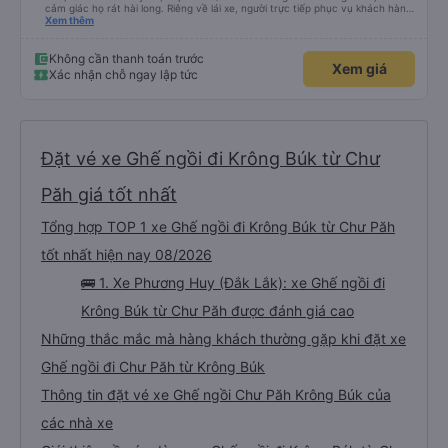
cảm giác họ rát hài long. Riêng về lái xe, người trực tiếp phục vụ khách hàng,
thì rât chu đáo. Đánh giá tổng thể: Hãng xe các bạn phục vụ khách chuyên
Xem thêm
nghiệp, văn minh, hiện đại. (Tôi hiện làm việc vê dịch vụ pháp luật tại Phường
Kon Tum, đt 0981197552).
Không cần thanh toán trước
Xem giá
Xác nhận chỗ ngay lập tức
Đặt vé xe Ghế ngồi đi Krông Búk từ Chư
Păh giá tốt nhất
Tổng hợp TOP 1 xe Ghế ngồi đi Krông Búk từ Chư Păh
tốt nhất hiện nay 08/2026
🚌 1. Xe Phương Huy (Đắk Lắk): xe Ghế ngồi đi
Krông Búk từ Chư Păh được đánh giá cao
Những thắc mắc mà hàng khách thường gặp khi đặt xe
Ghế ngồi đi Chư Păh từ Krông Búk
Thông tin đặt vé xe Ghế ngồi Chư Păh Krông Búk của
các nhà xe