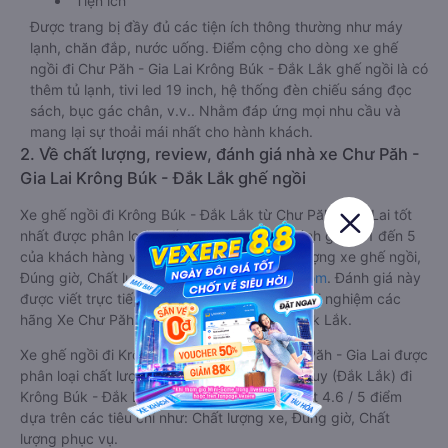
Tiện ích
Được trang bị đầy đủ các tiện ích thông thường như máy
lạnh, chăn đắp, nước uống. Điểm cộng cho dòng xe ghế
ngồi đi Chư Păh - Gia Lai Krông Búk - Đắk Lắk ghế ngồi là có
thêm tủ lạnh, tivi led 19 inch, hệ thống đèn chiếu sáng đọc
sách, bục gác chân, v.v.. Nhằm đáp ứng mọi nhu cầu và
mang lại sự thoải mái nhất cho hành khách.
2. Về chất lượng, review, đánh giá nhà xe Chư Păh -
Gia Lai Krông Búk - Đắk Lắk ghế ngồi
Xe ghế ngồi đi Krông Búk - Đắk Lắk từ Chư Păh - Gia Lai tốt
nhất được phân loại chất lượng dựa trên đánh giá từ 1 đến 5
của khách hàng với các tiêu chí như: Chất lượng xe ghế ngồi,
Đúng giờ, Chất lượng phục vụ trên
Vexere.com
. Đánh giá này
được viết trực tiếp bởi các khách hàng đã trải nghiệm các
hãng Xe Chư Păh - Gia Lai đi Krông Búk - Đắk Lắk.
Xe ghế ngồi đi Krông Búk - Đắk Lắk từ Chư Păh - Gia Lai được
phân loại chất lượng tốt nhất là xe Phương Huy (Đắk Lắk) đi
Krông Búk - Đắk Lắk từ Chư Păh - Gia Lai đạt 4.6 / 5 điểm
dựa trên các tiêu chí như: Chất lượng xe, Đúng giờ, Chất
lượng phục vụ.