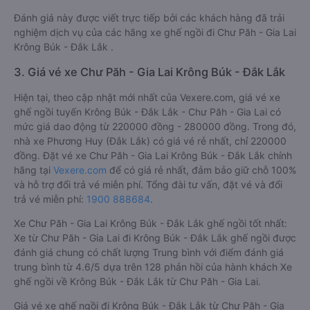
Đánh giá này được viết trực tiếp bởi các khách hàng đã trải
nghiệm dịch vụ của các hãng xe ghế ngồi đi Chư Păh - Gia Lai
Krông Búk - Đắk Lắk .
3. Giá vé xe Chư Păh - Gia Lai Krông Búk - Đắk Lắk
Hiện tại, theo cập nhật mới nhất của Vexere.com, giá vé xe
ghế ngồi tuyến Krông Búk - Đắk Lắk - Chư Păh - Gia Lai có
mức giá dao động từ 220000 đồng - 280000 đồng. Trong đó,
nhà xe Phương Huy (Đắk Lắk) có giá vé rẻ nhất, chỉ 220000
đồng. Đặt vé xe Chư Păh - Gia Lai Krông Búk - Đắk Lắk chính
hãng tại
Vexere.com
để có giá rẻ nhất, đảm bảo giữ chỗ 100%
và hỗ trợ đổi trả vé miễn phí. Tổng đài tư vấn, đặt vé và đổi
trả vé miễn phí:
1900 888684
.
Xe Chư Păh - Gia Lai Krông Búk - Đắk Lắk ghế ngồi tốt nhất:
Xe từ Chư Păh - Gia Lai đi Krông Búk - Đắk Lắk ghế ngồi được
đánh giá chung có chất lượng Trung bình với điểm đánh giá
trung bình từ 4.6/5 dựa trên 128 phản hồi của hành khách Xe
ghế ngồi về Krông Búk - Đắk Lắk từ Chư Păh - Gia Lai.
Giá vé xe ghế ngồi đi Krông Búk - Đắk Lắk từ Chư Păh - Gia