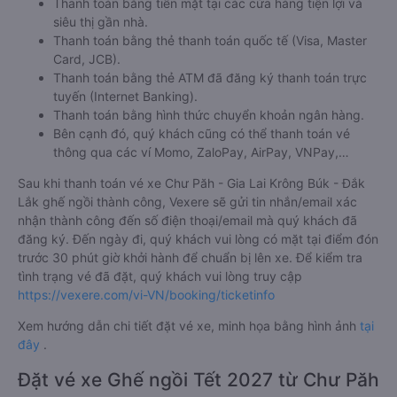
Thanh toán bằng tiền mặt tại các cửa hàng tiện lợi và
siêu thị gần nhà.
Thanh toán bằng thẻ thanh toán quốc tế (Visa, Master
Card, JCB).
Thanh toán bằng thẻ ATM đã đăng ký thanh toán trực
tuyến (Internet Banking).
Thanh toán bằng hình thức chuyển khoản ngân hàng.
Bên cạnh đó, quý khách cũng có thể thanh toán vé
thông qua các ví Momo, ZaloPay, AirPay, VNPay,…
Sau khi thanh toán vé xe Chư Păh - Gia Lai Krông Búk - Đắk
Lắk ghế ngồi thành công, Vexere sẽ gửi tin nhắn/email xác
nhận thành công đến số điện thoại/email mà quý khách đã
đăng ký. Đến ngày đi, quý khách vui lòng có mặt tại điểm đón
trước 30 phút giờ khởi hành để chuẩn bị lên xe. Để kiểm tra
tình trạng vé đã đặt, quý khách vui lòng truy cập
https://vexere.com/vi-VN/booking/ticketinfo
Xem hướng dẫn chi tiết đặt vé xe, minh họa bằng hình ảnh
tại
đây
.
Đặt vé xe Ghế ngồi Tết 2027 từ Chư Păh