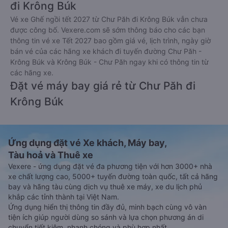
đi Krông Búk
Vé xe Ghế ngồi tết 2027 từ Chư Păh đi Krông Búk vẫn chưa
được công bố. Vexere.com sẽ sớm thông báo cho các bạn
thông tin vé xe Tết 2027 bao gồm giá vé, lịch trình, ngày giờ
bán vé của các hãng xe khách đi tuyến đường Chư Păh -
Krông Búk và Krông Búk - Chư Păh ngay khi có thông tin từ
các hãng xe.
Đặt vé máy bay giá rẻ từ Chư Păh đi
Krông Búk
Ứng dụng đặt vé Xe khách, Máy bay,
Tàu hoả và Thuê xe
Vexere - ứng dụng đặt vé đa phương tiện với hơn 3000+ nhà
xe chất lượng cao, 5000+ tuyến đường toàn quốc, tất cả hãng
bay và hãng tàu cùng dịch vụ thuê xe máy, xe du lịch phủ
khắp các tỉnh thành tại Việt Nam.
Ứng dụng hiển thị thông tin đầy đủ, minh bạch cùng vô vàn
tiện ích giúp người dùng so sánh và lựa chọn phương án di
chuyển tiết kiệm, nhanh chóng và phù hợp nhất.