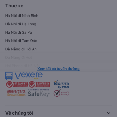
Thuê xe
Hà Nội đi Ninh Bình
Hà Nội đi Hạ Long
Hà Nội đi Sa Pa
Hà Nội đi Tam Đảo
Đà Nẵng đi Hội An
Đà Nẵng đi Huế
Hải Phòng đi Hà Nội
Xem tất cả tuyến đường
keyboard_arrow_down
Về chúng tôi