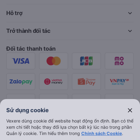
keyboard_arrow_down
Hỗ trợ
keyboard_arrow_down
Trở thành đối tác
Đối tác thanh toán
close
Sử dụng cookie
Vexere dùng cookie để website hoạt động ổn định. Bạn có thể
xem chi tiết hoặc thay đổi lựa chọn bất kỳ lúc nào trong phần
Quản lý cookie. Tìm hiểu thêm trong
Chính sách Cookie
.