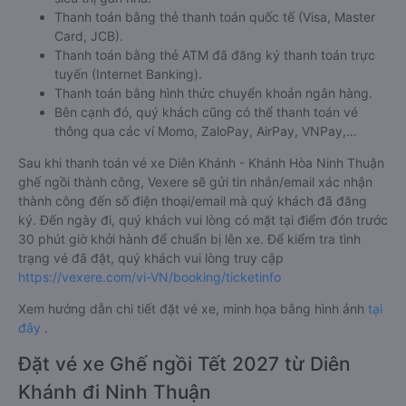
Thanh toán bằng thẻ thanh toán quốc tế (Visa, Master
Card, JCB).
Thanh toán bằng thẻ ATM đã đăng ký thanh toán trực
tuyến (Internet Banking).
Thanh toán bằng hình thức chuyển khoản ngân hàng.
Bên cạnh đó, quý khách cũng có thể thanh toán vé
thông qua các ví Momo, ZaloPay, AirPay, VNPay,…
Sau khi thanh toán vé xe Diên Khánh - Khánh Hòa Ninh Thuận
ghế ngồi thành công, Vexere sẽ gửi tin nhắn/email xác nhận
thành công đến số điện thoại/email mà quý khách đã đăng
ký. Đến ngày đi, quý khách vui lòng có mặt tại điểm đón trước
30 phút giờ khởi hành để chuẩn bị lên xe. Để kiểm tra tình
trạng vé đã đặt, quý khách vui lòng truy cập
https://vexere.com/vi-VN/booking/ticketinfo
Xem hướng dẫn chi tiết đặt vé xe, minh họa bằng hình ảnh
tại
đây
.
Đặt vé xe Ghế ngồi Tết 2027 từ Diên
Khánh đi Ninh Thuận