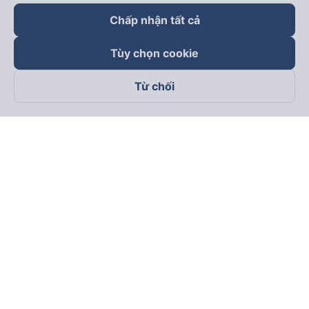
Chấp nhận tất cả
Tùy chọn cookie
Từ chối
Theo dõi chúng tôi trên
Facebook
Tiktok
Youtube
Công ty TNHH Thương Mại Dịch Vụ Vexere
Địa chỉ đăng ký kinh doanh: 8C Chữ Đồng Tử, Phường Tân
Sơn Nhất, TP. Hồ Chí Minh, Việt Nam
Địa chỉ
:
Lầu 2, toà nhà H3 Circo Hoàng Diệu, 384 Hoàng Diệu,
Phường Khánh Hội, TP Hồ Chí Minh, Việt Nam
Tầng 3, toà nhà 101 Láng Hạ, 101 Láng Hạ, Phường Láng, TP.
Hà Nội, Việt Nam
Giấy chứng nhận ĐKKD số 0315133726 do Sở KH và ĐT TP.
Hồ Chí Minh cấp lần đầu ngày 27/6/2018
Bản quyền © 2025 thuộc về Vexere.com