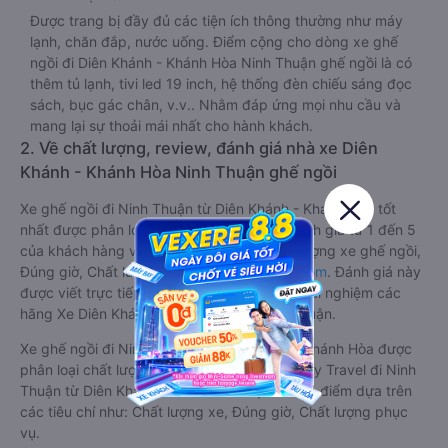
Được trang bị đầy đủ các tiện ích thông thường như máy
lạnh, chăn đắp, nước uống. Điểm cộng cho dòng xe ghế
ngồi đi Diên Khánh - Khánh Hòa Ninh Thuận ghế ngồi là có
thêm tủ lạnh, tivi led 19 inch, hệ thống đèn chiếu sáng đọc
sách, bục gác chân, v.v.. Nhằm đáp ứng mọi nhu cầu và
mang lại sự thoải mái nhất cho hành khách.
2. Về chất lượng, review, đánh giá nhà xe Diên
Khánh - Khánh Hòa Ninh Thuận ghế ngồi
Xe ghế ngồi đi Ninh Thuận từ Diên Khánh - Khánh Hòa tốt
nhất được phân loại chất lượng dựa trên đánh giá từ 1 đến 5
của khách hàng với các tiêu chí như: Chất lượng xe ghế ngồi,
Đúng giờ, Chất lượng phục vụ trên
Vexere.com
. Đánh giá này
được viết trực tiếp bởi các khách hàng đã trải nghiệm các
hãng Xe Diên Khánh - Khánh Hòa đi Ninh Thuận.
Xe ghế ngồi đi Ninh Thuận từ Diên Khánh - Khánh Hòa được
phân loại chất lượng tốt nhất là xe Trọng Thủy Travel đi Ninh
Thuận từ Diên Khánh - Khánh Hòa đạt 4.6 / 5 điểm dựa trên
các tiêu chí như: Chất lượng xe, Đúng giờ, Chất lượng phục
vụ.