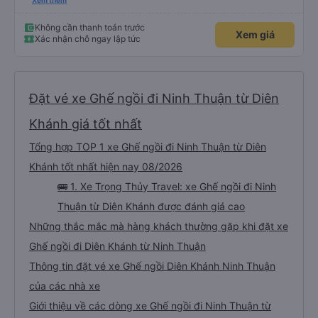
tình, tài xế cẩn thận và chuyên nghiệp, mọi thứ đều được tổ chức tốt. Các
Xem thêm
thông báo rõ ràng, việc lên xe dễ dàng, và toàn bộ chuyến đi diễn ra đúng
như kế hoạch. Tôi đặt vé qua Vexere, và toàn bộ trải nghiệm - từ khi đặt vé
đến khi đến nơi - đều suôn sẻ và không gặp rắc rối. Tôi rất hài lòng với công
Không cần thanh toán trước
Xem giá
ty này và chắc chắn sẽ chọn Trọng Thủy Travel một lần nữa. Rất đáng giới
Xác nhận chỗ ngay lập tức
thiệu!
Đặt vé xe Ghế ngồi đi Ninh Thuận từ Diên
Khánh giá tốt nhất
Tổng hợp TOP 1 xe Ghế ngồi đi Ninh Thuận từ Diên
Khánh tốt nhất hiện nay 08/2026
🚌 1. Xe Trọng Thủy Travel: xe Ghế ngồi đi Ninh
Thuận từ Diên Khánh được đánh giá cao
Những thắc mắc mà hàng khách thường gặp khi đặt xe
Ghế ngồi đi Diên Khánh từ Ninh Thuận
Thông tin đặt vé xe Ghế ngồi Diên Khánh Ninh Thuận
của các nhà xe
Giới thiệu về các dòng xe Ghế ngồi đi Ninh Thuận từ