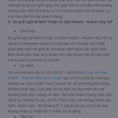
thể ngả lưng và nghỉ ngơi, thư giãn khi di chuyển trên quãng
đường dài. Một số hãng xe có trang bị thêm tivi để phục vụ
nhu cầu giải trí của khách hàng.
b. Xe ghế ngồi đi Ninh Thuận từ Diên Khánh - Khánh Hòa VIP
Giới thiệu
Xe ghế ngồi đi Ninh Thuận từ Diên Khánh - Khánh Hòa VIP là
dòng xe limousine hạng thương gia với khoang tách biệt
giữa ghế ngồi và ghế lái. Khoảng cách giữa các ghế ngồi
khá thoải mái, đáp ứng được nhu cầu thoải mái và tiện nghi
trong suốt quá trình di chuyển.
Ưu điểm
Giá vé khá bình ổn từ 220.000đ - 300.000đ.
Loại xe Diên
Khánh - Khánh Hòa Ninh Thuận
này với kích thước nhỏ gọn,
Khung xe theo chuẩn Ford Transit rất dễ đi trong phố đông,
đường chật hẹp. Các nhà xe có dịch vụ đưa đón tận nơi
thường lựa chọn dòng xe này. Tạo cho khách hàng cảm giác
riêng tư, không ồn ào, xô bồ. Thích hợp với những nhóm gia
đình, nhóm bạn - đi khoảng 5-7 người sẽ cực kỳ thoải mái
không khác gì thuê hẳn 1 chiếc xe đi riêng
Tiện ích