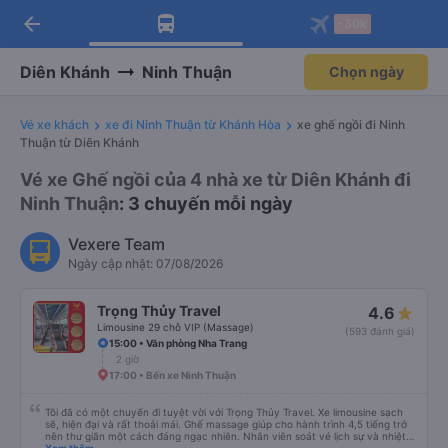
arrow_back
Tải app Vexere ngay!
Tải app Vexere
-30k
Mở app
Mở app
Nhận ưu đãi thành viên độc
-30k/ghế khi đặt vé máy bay qua
quyền
app
Diên Khánh
Ninh Thuận
Chọn ngày
Vé xe khách
xe đi Ninh Thuận từ Khánh Hòa
xe ghế ngồi đi Ninh
Thuận từ Diên Khánh
Vé xe Ghế ngồi của 4 nhà xe từ Diên Khánh đi
Ninh Thuận
: 3 chuyến mỗi ngày
Vexere Team
Ngày cập nhật: 07/08/2026
Trọng Thủy Travel
4.6
Limousine 29 chỗ VIP (Massage)
(593 đánh giá)
15:00 • Văn phòng Nha Trang
2 giờ
17:00 • Bến xe Ninh Thuận
Tôi đã có một chuyến đi tuyệt vời với Trọng Thủy Travel. Xe limousine sạch
sẽ, hiện đại và rất thoải mái. Ghế massage giúp cho hành trình 4,5 tiếng trở
nên thư giãn một cách đáng ngạc nhiên. Nhân viên soát vé lịch sự và nhiệt