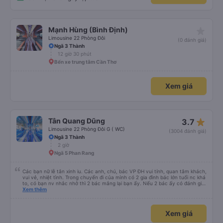
star_rate
Mạnh Hùng (Bình Định)
Limousine 22 Phòng Đôi
(0 đánh giá)
Ngã 3 Thành
12 giờ 30 phút
Bến xe trung tâm Cần Thơ
Xem giá
star_rate
Tân Quang Dũng
3.7
Limousine 22 Phòng Đôi G ( WC)
(3004 đánh giá)
Ngã 3 Thành
2 giờ
Ngã 5 Phan Rang
Các bạn nữ lễ tân xinh iu. Các anh, chú, bác VP ĐH vui tính, quan tâm khách,
vui vẻ, nhiệt tình. Trong chuyến đi của mình có 2 gia đình bác lớn tuổi nc khá
to, có bạn nv nhắc nhở thì 2 bác mắng lại bạn ấy. Nếu 2 bác ấy có đánh giá
xấu thì mình ngược lại nha. Bạn ấy nhắc nhở rất đúng. 2 bác nói rất to. To
Xem thêm
đến lỗi mình ngủ còn mơ được câu chuyện các bác nói với nhau xuất hiện
trong giấc mơ của mình luôn. Nên nếu bạn ấy bị phản ánh thì đừng trừ lương
bạn ấy nha. Nếu bạn ấy bị trừ thì bảo bạn ấy liên hệ sđt của mình, mình hỗ
Xem giá
trợ ạ. Số mình đuôi 666, chuyến ĐH-NT ngày 16/1. À các bạn nữ lễ tân xinh
iu còn đổi cho mình phòng đơn sang đôi xong còn note là (một mình) yêu