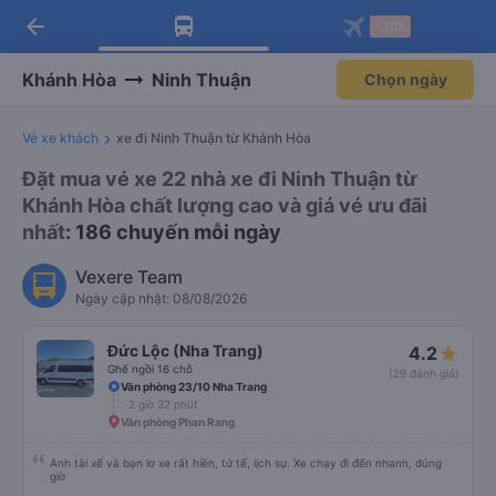
arrow_back
Tải app Vexere ngay!
Tải app Vexere
-30k
Mở app
Mở app
Nhận ưu đãi thành viên độc
-30k/ghế khi đặt vé máy bay qua
quyền
app
Khánh Hòa
Ninh Thuận
Chọn ngày
Vé xe khách
xe đi Ninh Thuận từ Khánh Hòa
Đặt mua vé xe 22 nhà xe đi Ninh Thuận từ
Khánh Hòa chất lượng cao và giá vé ưu đãi
nhất
: 186 chuyến mỗi ngày
Vexere Team
Ngày cập nhật: 08/08/2026
Đức Lộc (Nha Trang)
4.2
Ghế ngồi 16 chỗ
(29 đánh giá)
Văn phòng 23/10 Nha Trang
2 giờ 32 phút
Văn phòng Phan Rang
Anh tài xế và bạn lơ xe rất hiền, tử tế, lịch sự. Xe chạy đi đến nhanh, đúng
giờ