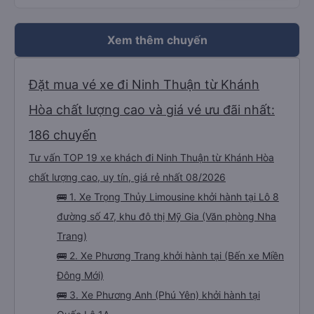
luôn. Nhưng phòng đôi mà nằm một thì mỗi lần xe rẽ 1 cái là ✈️ Ít đi xe khách
nhưng đủ để đánh giá 10/10.
Xem thêm chuyến
Đặt mua vé xe đi Ninh Thuận từ Khánh
Hòa chất lượng cao và giá vé ưu đãi nhất:
186 chuyến
Tư vấn TOP 19 xe khách đi Ninh Thuận từ Khánh Hòa
chất lượng cao, uy tín, giá rẻ nhất 08/2026
🚌 1. Xe Trọng Thủy Limousine khởi hành tại Lô 8
đường số 47, khu đô thị Mỹ Gia (Văn phòng Nha
Trang)
🚌 2. Xe Phương Trang khởi hành tại (Bến xe Miền
Đông Mới)
🚌 3. Xe Phương Anh (Phú Yên) khởi hành tại