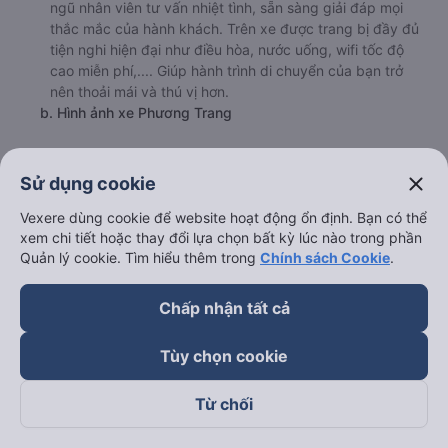
ngũ nhân viên tư vấn nhiệt tình, sẵn sàng giải đáp mọi
thắc mắc của hành khách. Trên xe được trang bị đầy đủ
tiện nghi hiện đại như điều hòa, nước uống, wifi tốc độ
cao miễn phí,.... Giúp hành trình di chuyển của bạn trở
nên thoải mái và thú vị hơn.
b. Hình ảnh xe Phương Trang
close
Sử dụng cookie
Vexere dùng cookie để website hoạt động ổn định. Bạn có thể
xem chi tiết hoặc thay đổi lựa chọn bất kỳ lúc nào trong phần
Quản lý cookie. Tìm hiểu thêm trong
Chính sách Cookie
.
Chấp nhận tất cả
Tùy chọn cookie
Từ chối
c. Lộ trình, giờ khởi hành và giờ kết thúc của xe khách