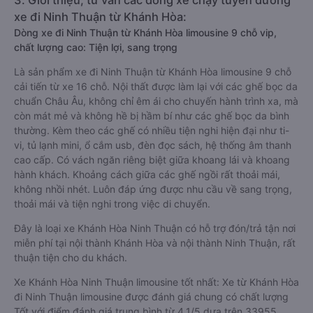
3. Giới thiệu, tư vấn các dòng xe chạy tuyến đường
xe đi Ninh Thuận từ Khánh Hòa:
Dòng xe đi Ninh Thuận từ Khánh Hòa limousine 9 chỗ vip,
chất lượng cao: Tiện lợi, sang trọng
Là sản phẩm xe đi Ninh Thuận từ Khánh Hòa limousine 9 chỗ
cải tiến từ xe 16 chỗ. Nội thất được làm lại với các ghế bọc da
chuẩn Châu Âu, không chỉ êm ái cho chuyến hành trình xa, mà
còn mát mẻ và không hề bị hầm bí như các ghế bọc da bình
thường. Kèm theo các ghế có nhiều tiện nghi hiện đại như ti-
vi, tủ lạnh mini, ổ cắm usb, đèn đọc sách, hệ thống âm thanh
cao cấp. Có vách ngăn riêng biệt giữa khoang lái và khoang
hành khách. Khoảng cách giữa các ghế ngồi rất thoải mái,
không nhồi nhét. Luôn đáp ứng được nhu cầu về sang trọng,
thoải mái và tiện nghi trong việc di chuyển.
Đây là loại xe Khánh Hòa Ninh Thuận có hỗ trợ đón/trả tận nơi
miễn phí tại nội thành Khánh Hòa và nội thành Ninh Thuận, rất
thuận tiện cho du khách.
Xe Khánh Hòa Ninh Thuận limousine tốt nhất: Xe từ Khánh Hòa
đi Ninh Thuận limousine được đánh giá chung có chất lượng
Tốt với điểm đánh giá trung bình từ 4.1/5 dựa trên 33955