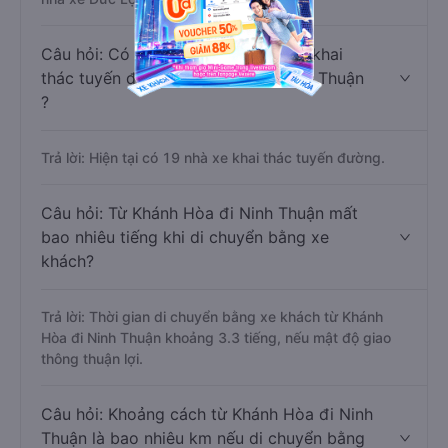
Câu hỏi: Có bao nhiêu nhà xe đang khai
thác tuyến đường Khánh Hòa - Ninh Thuận
?
Trả lời: Hiện tại có 19 nhà xe khai thác tuyến đường.
Câu hỏi: Từ Khánh Hòa đi Ninh Thuận mất
bao nhiêu tiếng khi di chuyển bằng xe
khách?
Trả lời: Thời gian di chuyển bằng xe khách từ Khánh
Hòa đi Ninh Thuận khoảng 3.3 tiếng, nếu mật độ giao
thông thuận lợi.
Câu hỏi: Khoảng cách từ Khánh Hòa đi Ninh
Thuận là bao nhiêu km nếu di chuyển bằng