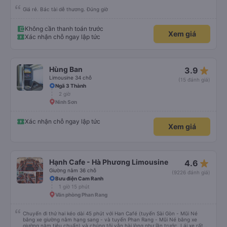
Giá rẻ. Bác tài dễ thương. Đúng giờ
Không cần thanh toán trước
Xem giá
Xác nhận chỗ ngay lập tức
star_rate
Hùng Ban
3.9
Limousine 34 chỗ
(15 đánh giá)
Ngã 3 Thành
2 giờ
Ninh Sơn
Xác nhận chỗ ngay lập tức
Xem giá
star_rate
Hạnh Cafe - Hà Phương Limousine
4.6
Giường nằm 36 chỗ
(9226 đánh giá)
Bưu điện Cam Ranh
1 giờ 15 phút
Văn phòng Phan Rang
Chuyến đi thứ hai kéo dài 45 phút với Han Café (tuyến Sài Gòn - Mũi Né
bằng xe giường nằm hạng sang - và tuyến Phan Rang - Mũi Né bằng xe
giường nằm tiêu chuẩn) và chúng tôi vẫn hài lòng như lần trước. Lái xe rất