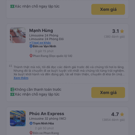
Xác nhận chỗ ngay lập tức
Xem giá
Mạnh Hùng
3.1
Limousine 24 Phòng
(380 đánh giá)
Limousine 24 Phòng Đôi
+1 loại xe khác
Bến xe Vạn Ninh
3 giờ 15 phút
Phan Rang (Dọc quốc lộ 1A)
Thành thật mà nói, tôi đã đọc các đánh giá trước đó và chúng tôi hơi lo lắng.
Nhưng đó là chuyến đi xe buýt tuyệt vời nhất mà chúng tôi từng trải nghiệm.
Xe buýt khởi hành và đến đúng giờ, tài xế thân thiện, chuyến đi khá ổn (mặc
dù vẫn hơi xóc, nhưng đó là đặc trưng của Việt Nam ^^), và chỗ ngồi thoải
Xem thêm
mái. Chúng tôi thực sự rất hài lòng.
Không cần thanh toán trước
Xem giá
Xác nhận chỗ ngay lập tức
Phúc An Express
4.7
Limousine 32 phòng (WC)
(3854 đánh giá)
Trạm Ninh Hòa
2 giờ 50 phút
Bến xe Phan Rang