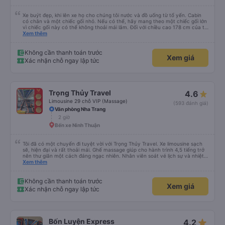
Xe buýt đẹp, khi lên xe họ cho chúng tôi nước và đồ uống từ tổ yến. Cabin
có chăn và một chiếc gối nhỏ. Nếu có thể, hãy mang theo một chiếc gối lớn
vì chiếc gối này có thể không thoải mái lắm. Đối với chiều cao 178 cm của tôi
thì không có đủ không gian về chiều dài. Tôi chọn khởi hành từ văn phòng ở
Xem thêm
trung tâm Nha Trang, nơi chúng tôi được đón bằng một chiếc xe buýt nhỏ và
đưa đến một chiếc xe buýt lớn mà chúng tôi đã đi. Khởi hành đúng giờ,
chúng tôi đến nơi sớm hơn một giờ so với thời gian quy định
Không cần thanh toán trước
Xem giá
Xác nhận chỗ ngay lập tức
Trọng Thủy Travel
4.6
Limousine 29 chỗ VIP (Massage)
(593 đánh giá)
Văn phòng Nha Trang
2 giờ
Bến xe Ninh Thuận
Tôi đã có một chuyến đi tuyệt vời với Trọng Thủy Travel. Xe limousine sạch
sẽ, hiện đại và rất thoải mái. Ghế massage giúp cho hành trình 4,5 tiếng trở
nên thư giãn một cách đáng ngạc nhiên. Nhân viên soát vé lịch sự và nhiệt
tình, tài xế cẩn thận và chuyên nghiệp, mọi thứ đều được tổ chức tốt. Các
Xem thêm
thông báo rõ ràng, việc lên xe dễ dàng, và toàn bộ chuyến đi diễn ra đúng
như kế hoạch. Tôi đặt vé qua Vexere, và toàn bộ trải nghiệm - từ khi đặt vé
đến khi đến nơi - đều suôn sẻ và không gặp rắc rối. Tôi rất hài lòng với công
Không cần thanh toán trước
Xem giá
ty này và chắc chắn sẽ chọn Trọng Thủy Travel một lần nữa. Rất đáng giới
Xác nhận chỗ ngay lập tức
thiệu!
star_rate
Bốn Luyện Express
4.2