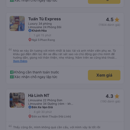
Xác nhận chỗ ngay lập tức
star_rate
Tuấn Tú Express
4.5
Luxury 34 phòng
(1904 đánh giá)
Limousine 24 Phòng Đôi
Khánh Hòa
1 giờ 15 phút
Ngã 5 Phan Rang
Nhà xe này ấn tượng với mình nhất là bác tài và anh nhân viên phụ xe. Từ
khâu gọi điện đến lúc lên xe đều rát sát sao và chủ động gọi cho mình để
hướng dẫn, giọng nói thân thiện, nhẹ nhàng. Nằm trên xe cũng khá thoải
mái, chăn nệm nước suối đầy đủ. Chuyến xe của mình hầu hết là các cô bác
Xem thêm
lớn tuổi thế nên khi hít thở sẽ thấy có một chút mùi người già Lúc xuống xe,
điểm thả của mình ban đầu dự kiến là Ngã 3 Sợi ( Nha Trang ) và bắt Grab
nhưng các anh hướng dẫn mình xuống ở đây không có ma nào dám chở đâu
Không cần thanh toán trước
Xem giá
( vì đây là địa bàn của thế lực xe ôm ngầm, dân chơi cỏ kẹo ke...) Và thế là
Xác nhận chỗ ngay lập tức
mình được chở xuống Ngã 3 thành , nơi sáng sủa an toàn hơn. Một Chuyến
xe được biết thêm nhiều câu chuyện mới. Cảm ơn nhà xe đã giúp đỡ
star_rate
Hà Linh NT
4.3
Limousine 22 Phòng Đơn
(190 đánh giá)
Limousine 34 Giường (rèm - không WC)
Bến Xe Vạn Giã
4 giờ 30 phút
Bến xe Ninh Thuận (Hà Linh)
Thấy cũng ổn, mình không quá cần cẩu, với mình vậy là tốt rồi