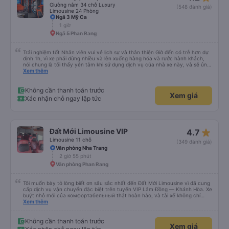
Giường nằm 34 chỗ Luxury
(548 đánh giá)
Limousine 24 Phòng
Ngã 3 Mỹ Ca
1 giờ
Ngã 5 Phan Rang
Trải nghiệm tốt Nhân viên vui vẻ lịch sự và thân thiện Giờ đến có trễ hơn dự
định 1h, vì xe phải dừng nhiều và lên xuống hàng hóa và rước hành khách,
nói chung là tối thấy yên tâm khi sử dụng dịch vụ của nhà xe này, và sẽ ủng
hộ và giới thiệu cho người thân sử dụng dịch vụ của nhà xe này
Xem thêm
Không cần thanh toán trước
Xem giá
Xác nhận chỗ ngay lập tức
star_rate
Đất Mới Limousine VIP
4.7
Limousine 11 chỗ
(349 đánh giá)
Văn phòng Nha Trang
2 giờ 55 phút
Văn phòng Phan Rang
Tôi muốn bày tỏ lòng biết ơn sâu sắc nhất đến Đất Mới Limousine vì đã cung
cấp dịch vụ vận chuyển đặc biệt trên tuyến VIP Lâm Đồng — Khánh Hòa. Xe
buýt nhỏ mới của комфортабельный thật hoàn hảo, và tài xế không chỉ
chuyên nghiệp mà còn lịch sự và chu đáo. Tôi cảm thấy an toàn và thoải mái
Xem thêm
trong suốt hành trình, và tôi tin tưởng rằng công ty ưu tiên sự an toàn của
hành khách. Tôi thực sự giới thiệu Đất Mới Limousine cho bất kỳ ai đang tìm
kiếm trải nghiệm du lịch đáng tin cậy và thoải mái. Cảm ơn các bạn đã làm
Không cần thanh toán trước
Xem giá
cho chuyến đi của tôi trở nên dễ chịu!