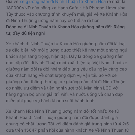
Giá vé
xe giường nằm đi Ninh Thuận từ Khánh Hòa
rẻ nhất là
180000VND của hãng xe Hạnh Cafe - Hà Phương Limousine.
Tùy thuộc vào chương trình khuyến mãi, giá vé Xe Khánh Hòa
đi Ninh Thuận giường nằm này có thể sẽ rẻ hơn.
Dòng xe đi Ninh Thuận từ Khánh Hòa giường nằm đôi: Riêng
tư, đầy đủ tiện nghi
Xe khách đi Ninh Thuận từ Khánh Hòa giường nằm đôi là loại
xe đặc biệt. Với mỗi giường được thiết kế như một phòng ngủ
khách sạn sang trọng, hiện đại. Đây là dòng xe giường nằm
cho cặp đôi đi Ninh Thuận mới xuất hiện tại Việt Nam. Loại xe
giường nằm đôi ra đời nhằm đáp ứng yêu cầu ngày càng cao
của khách hàng về chất lượng dịch vụ vận tải. So với xe
giường nằm thông thường, xe giường nằm đôi đi Ninh Thuận
có nhiều ưu điểm và tiện nghi vượt trội. Màn hình LCD với
hàng nghìn bộ phim giải trí, wifi, và nước uống và chăn đắp
miễn phí phục vụ hành khách suốt hành trình.
Xe Khánh Hòa Ninh Thuận giường nằm đôi tốt nhất: Xe từ
Khánh Hòa đi Ninh Thuận giường nằm đôi được đánh giá
chung có chất lượng Tốt với điểm đánh giá trung bình từ 4.2/5
dựa trên 15647 phản hồi của hành khách Xe về Ninh Thuận từ