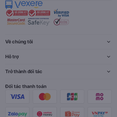
keyboard_arrow_down
Về chúng tôi
keyboard_arrow_down
Hỗ trợ
keyboard_arrow_down
Trở thành đối tác
Đối tác thanh toán