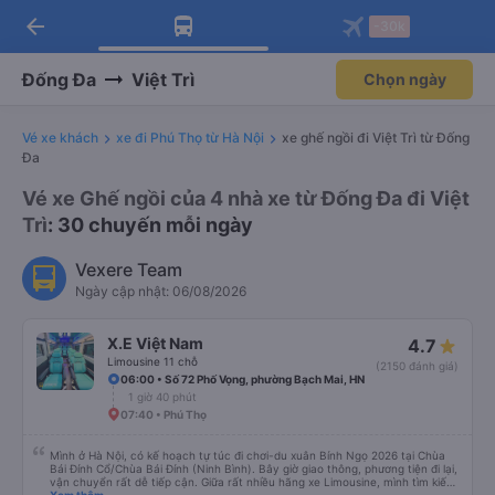
arrow_back
Tải app Vexere ngay!
Tải app Vexere
-30k
Mở app
Mở app
Nhận ưu đãi thành viên độc
-30k/ghế khi đặt vé máy bay qua
quyền
app
Đống Đa
Việt Trì
Chọn ngày
Vé xe khách
xe đi Phú Thọ từ Hà Nội
xe ghế ngồi đi Việt Trì từ Đống
Đa
Vé xe Ghế ngồi của 4 nhà xe từ Đống Đa đi Việt
Trì
: 30 chuyến mỗi ngày
Vexere Team
Ngày cập nhật: 06/08/2026
X.E Việt Nam
4.7
Limousine 11 chỗ
(2150 đánh giá)
06:00 • Số 72 Phố Vọng, phường Bạch Mai, HN
1 giờ 40 phút
07:40 • Phú Thọ
Mình ở Hà Nội, có kế hoạch tự túc đi chơi-du xuân Bính Ngọ 2026 tại Chùa
Bái Đính Cổ/Chùa Bái Đính (Ninh Bình). Bây giờ giao thông, phương tiện đi lại,
vận chuyển rất dễ tiếp cận. Giữa rất nhiều hãng xe Limousine, mình tìm kiếm