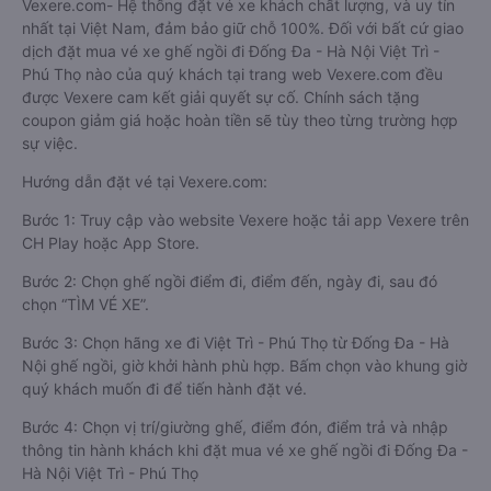
Vexere.com- Hệ thống đặt vé xe khách chất lượng, và uy tín
nhất tại Việt Nam, đảm bảo giữ chỗ 100%. Đối với bất cứ giao
dịch đặt mua vé xe ghế ngồi đi Đống Đa - Hà Nội Việt Trì -
Phú Thọ nào của quý khách tại trang web Vexere.com đều
được Vexere cam kết giải quyết sự cố. Chính sách tặng
coupon giảm giá hoặc hoàn tiền sẽ tùy theo từng trường hợp
sự việc.
Hướng dẫn đặt vé tại Vexere.com:
Bước 1: Truy cập vào website Vexere hoặc tải app Vexere trên
CH Play hoặc App Store.
Bước 2: Chọn ghế ngồi điểm đi, điểm đến, ngày đi, sau đó
chọn “TÌM VÉ XE”.
Bước 3: Chọn hãng xe đi Việt Trì - Phú Thọ từ Đống Đa - Hà
Nội ghế ngồi, giờ khởi hành phù hợp. Bấm chọn vào khung giờ
quý khách muốn đi để tiến hành đặt vé.
Bước 4: Chọn vị trí/giường ghế, điểm đón, điểm trả và nhập
thông tin hành khách khi đặt mua vé xe ghế ngồi đi Đống Đa -
Hà Nội Việt Trì - Phú Thọ