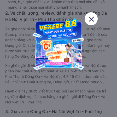
sách, bục gác chân, v.v.. Nhằm đáp ứng mọi nhu cầu và
mang lại sự thoải mái nhất cho hành khách.
2. Về chất lượng, review, đánh giá nhà xe Đống Đa -
Hà Nội Việt Trì - Phú Thọ ghế ngồi
Xe ghế ngồi đi Việt Trì - Phú Thọ từ Đống Đa - Hà Nội tốt nhất
được phân loại chất lượng dựa trên đánh giá từ 1 đến 5 của
khách hàng với các tiêu chí như: Chất lượng xe ghế ngồi,
Đúng giờ, Chất lượng phục vụ trên
Vexere.com
. Đánh giá này
được viết trực tiếp bởi các khách hàng đã trải nghiệm các
hãng Xe Đống Đa - Hà Nội đi Việt Trì - Phú Thọ.
Xe ghế ngồi đi Việt Trì - Phú Thọ từ Đống Đa - Hà Nội được
phân loại chất lượng tốt nhất là xe X.E Việt Nam đi Việt Trì -
Phú Thọ từ Đống Đa - Hà Nội đạt 4.7 / 5 điểm dựa trên các
tiêu chí như: Chất lượng xe, Đúng giờ, Chất lượng phục vụ.
Đánh giá này được viết trực tiếp bởi các khách hàng đã trải
nghiệm dịch vụ của các hãng xe ghế ngồi đi Đống Đa - Hà
Nội Việt Trì - Phú Thọ .
3. Giá vé xe Đống Đa - Hà Nội Việt Trì - Phú Thọ