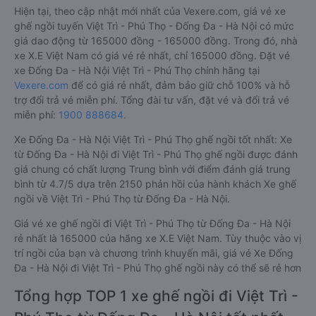
Hiện tại, theo cập nhật mới nhất của Vexere.com, giá vé xe
ghế ngồi tuyến Việt Trì - Phú Thọ - Đống Đa - Hà Nội có mức
giá dao động từ 165000 đồng - 165000 đồng. Trong đó, nhà
xe X.E Việt Nam có giá vé rẻ nhất, chỉ 165000 đồng. Đặt vé
xe Đống Đa - Hà Nội Việt Trì - Phú Thọ chính hãng tại
Vexere.com
để có giá rẻ nhất, đảm bảo giữ chỗ 100% và hỗ
trợ đổi trả vé miễn phí. Tổng đài tư vấn, đặt vé và đổi trả vé
miễn phí:
1900 888684
.
Xe Đống Đa - Hà Nội Việt Trì - Phú Thọ ghế ngồi tốt nhất: Xe
từ Đống Đa - Hà Nội đi Việt Trì - Phú Thọ ghế ngồi được đánh
giá chung có chất lượng Trung bình với điểm đánh giá trung
bình từ 4.7/5 dựa trên 2150 phản hồi của hành khách Xe ghế
ngồi về Việt Trì - Phú Thọ từ Đống Đa - Hà Nội.
Giá vé xe ghế ngồi đi Việt Trì - Phú Thọ từ Đống Đa - Hà Nội
rẻ nhất là 165000 của hãng xe X.E Việt Nam. Tùy thuộc vào vị
trí ngồi của bạn và chương trình khuyến mãi, giá vé Xe Đống
Đa - Hà Nội đi Việt Trì - Phú Thọ ghế ngồi này có thể sẽ rẻ hơn
Tổng hợp TOP 1 xe ghế ngồi đi Việt Trì -