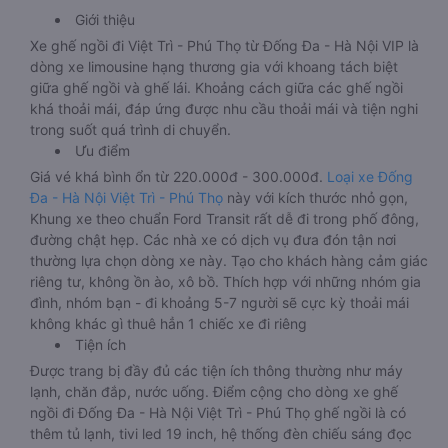
Giới thiệu
Xe ghế ngồi đi Việt Trì - Phú Thọ từ Đống Đa - Hà Nội VIP là
dòng xe limousine hạng thương gia với khoang tách biệt
giữa ghế ngồi và ghế lái. Khoảng cách giữa các ghế ngồi
khá thoải mái, đáp ứng được nhu cầu thoải mái và tiện nghi
trong suốt quá trình di chuyển.
Ưu điểm
Giá vé khá bình ổn từ 220.000đ - 300.000đ.
Loại xe Đống
Đa - Hà Nội Việt Trì - Phú Thọ
này với kích thước nhỏ gọn,
Khung xe theo chuẩn Ford Transit rất dễ đi trong phố đông,
đường chật hẹp. Các nhà xe có dịch vụ đưa đón tận nơi
thường lựa chọn dòng xe này. Tạo cho khách hàng cảm giác
riêng tư, không ồn ào, xô bồ. Thích hợp với những nhóm gia
đình, nhóm bạn - đi khoảng 5-7 người sẽ cực kỳ thoải mái
không khác gì thuê hẳn 1 chiếc xe đi riêng
Tiện ích
Được trang bị đầy đủ các tiện ích thông thường như máy
lạnh, chăn đắp, nước uống. Điểm cộng cho dòng xe ghế
ngồi đi Đống Đa - Hà Nội Việt Trì - Phú Thọ ghế ngồi là có
thêm tủ lạnh, tivi led 19 inch, hệ thống đèn chiếu sáng đọc