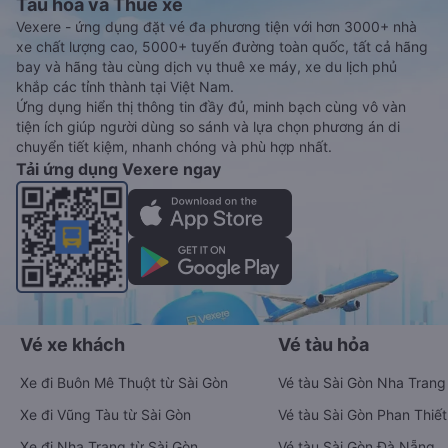
Tàu hoả và Thuê xe
Vexere - ứng dụng đặt vé đa phương tiện với hơn 3000+ nhà
xe chất lượng cao, 5000+ tuyến đường toàn quốc, tất cả hãng
bay và hãng tàu cùng dịch vụ thuê xe máy, xe du lịch phủ
khắp các tỉnh thành tại Việt Nam.
Ứng dụng hiển thị thông tin đầy đủ, minh bạch cùng vô vàn
tiện ích giúp người dùng so sánh và lựa chọn phương án di
chuyển tiết kiệm, nhanh chóng và phù hợp nhất.
Tải ứng dụng Vexere ngay
Vé xe khách
Vé tàu hỏa
Xe đi Buôn Mê Thuột từ Sài Gòn
Vé tàu Sài Gòn Nha Trang
Xe đi Vũng Tàu từ Sài Gòn
Vé tàu Sài Gòn Phan Thiết
Xe đi Nha Trang từ Sài Gòn
Vé tàu Sài Gòn Đà Nẵng