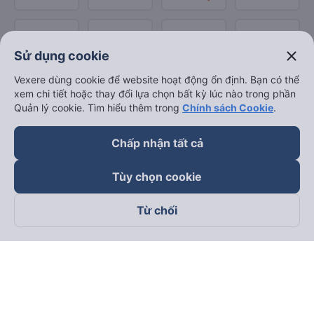
close
Sử dụng cookie
Vexere dùng cookie để website hoạt động ổn định. Bạn có thể
xem chi tiết hoặc thay đổi lựa chọn bất kỳ lúc nào trong phần
Quản lý cookie. Tìm hiểu thêm trong
Chính sách Cookie
.
Chấp nhận tất cả
Tùy chọn cookie
Từ chối
Theo dõi chúng tôi trên
Facebook
Tiktok
Youtube
Công ty TNHH Thương Mại Dịch Vụ Vexere