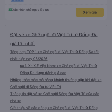
trên Vexere và chốt được lịch phù hợp với hãng xe X.E Việt Nam. Giá vé lượt
Xem thêm
đi và lượt về (2 chiều, khứ hồi) khá hợp lý. Điều mà mình thấy đỉnh nhất chính
là hãng có hỗ trợ xe trung chuyển. Từ văn phòng 251 Lương Văn Thăng,
phường Hoa Lư đến Chùa Bái Đính, phường Tây Hoa Lư khoảng cách là
Xác nhận chỗ ngay lập tức
Xem giá
~20km, hãng nhiệt tình đưa đón dù chỉ là 1 người, đưa đón 2 chiều bằng xe
trung chuyển với khoảng cách tổng là 40km mà phí thu thêm chỉ có
45.000đ. Mình chỉ lo cho hãng sẽ bị lỗ thôi. Mình chỉ cảm nhận nhất về vụ xe
trung chuyển thôi. Năm mới, chúc hãng X.E Việt Nam ngày càng phát triển
nhé. Thân mến.
Đặt vé xe Ghế ngồi đi Việt Trì từ Đống Đa
giá tốt nhất
Tổng hợp TOP 1 xe Ghế ngồi đi Việt Trì từ Đống Đa tốt
nhất hiện nay 08/2026
🚌 1. Xe X.E Việt Nam: xe Ghế ngồi đi Việt Trì từ
Đống Đa được đánh giá cao
Những thắc mắc mà hàng khách thường gặp khi đặt xe
Ghế ngồi đi Đống Đa từ Việt Trì
Thông tin đặt vé xe Ghế ngồi Đống Đa Việt Trì của các
nhà xe
Giới thiệu về các dòng xe Ghế ngồi đi Việt Trì từ Đống