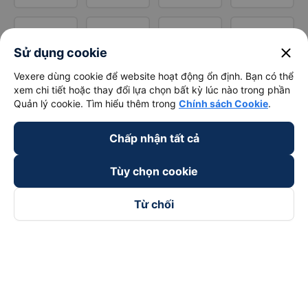
close
Sử dụng cookie
Vexere dùng cookie để website hoạt động ổn định. Bạn có thể
xem chi tiết hoặc thay đổi lựa chọn bất kỳ lúc nào trong phần
Quản lý cookie. Tìm hiểu thêm trong
Chính sách Cookie
.
Chấp nhận tất cả
Tùy chọn cookie
Từ chối
Theo dõi chúng tôi trên
Facebook
Tiktok
Youtube
Công ty TNHH Thương Mại Dịch Vụ Vexere