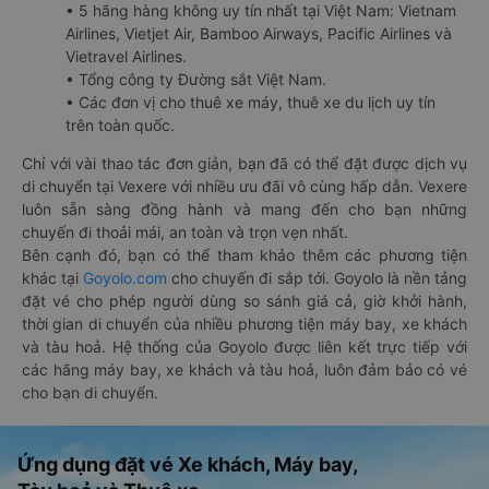
• 5 hãng hàng không uy tín nhất tại Việt Nam: Vietnam
Airlines, Vietjet Air, Bamboo Airways, Pacific Airlines và
Vietravel Airlines.
• Tổng công ty Đường sắt Việt Nam.
• Các đơn vị cho thuê xe máy, thuê xe du lịch uy tín
trên toàn quốc.
Chỉ với vài thao tác đơn giản, bạn đã có thể đặt được dịch vụ
di chuyển tại Vexere với nhiều ưu đãi vô cùng hấp dẫn. Vexere
luôn sẵn sàng đồng hành và mang đến cho bạn những
chuyến đi thoải mái, an toàn và trọn vẹn nhất.
Bên cạnh đó, bạn có thể tham khảo thêm các phương tiện
khác tại
Goyolo.com
cho chuyến đi sắp tới. Goyolo là nền tảng
đặt vé cho phép người dùng so sánh giá cả, giờ khởi hành,
thời gian di chuyển của nhiều phương tiện máy bay, xe khách
và tàu hoả. Hệ thống của Goyolo được liên kết trực tiếp với
các hãng máy bay, xe khách và tàu hoả, luôn đảm bảo có vé
cho bạn di chuyển.
Ứng dụng đặt vé Xe khách, Máy bay,