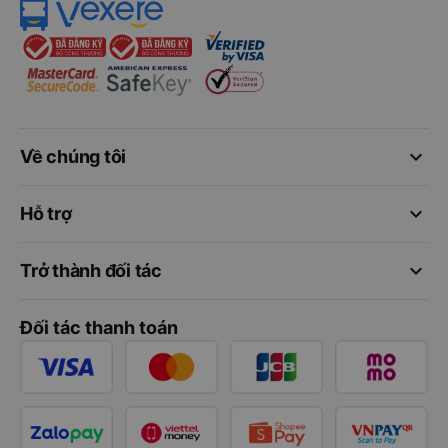
keyboard_arrow_down
Về chúng tôi
keyboard_arrow_down
Hỗ trợ
keyboard_arrow_down
Trở thành đối tác
Đối tác thanh toán