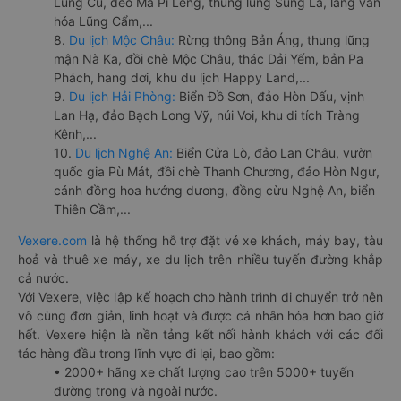
Lũng Cú, đèo Mã Pí Lèng, thung lũng Sủng Là, làng văn
hóa Lũng Cẩm,...
8.
Du lịch Mộc Châu:
Rừng thông Bản Áng, thung lũng
mận Nà Ka, đồi chè Mộc Châu, thác Dải Yếm, bản Pa
Phách, hang dơi, khu du lịch Happy Land,...
9.
Du lịch Hải Phòng:
Biển Đồ Sơn, đảo Hòn Dấu, vịnh
Lan Hạ, đảo Bạch Long Vỹ, núi Voi, khu di tích Tràng
Kênh,...
10.
Du lịch Nghệ An:
Biển Cửa Lò, đảo Lan Châu, vườn
quốc gia Pù Mát, đồi chè Thanh Chương, đảo Hòn Ngư,
cánh đồng hoa hướng dương, đồng cừu Nghệ An, biển
Thiên Cầm,...
Vexere.com
là hệ thống hỗ trợ đặt vé xe khách, máy bay, tàu
hoả và thuê xe máy, xe du lịch trên nhiều tuyến đường khắp
cả nước.
Với Vexere, việc lập kế hoạch cho hành trình di chuyển trở nên
vô cùng đơn giản, linh hoạt và được cá nhân hóa hơn bao giờ
hết. Vexere hiện là nền tảng kết nối hành khách với các đối
tác hàng đầu trong lĩnh vực đi lại, bao gồm:
• 2000+ hãng xe chất lượng cao trên 5000+ tuyến
đường trong và ngoài nước.