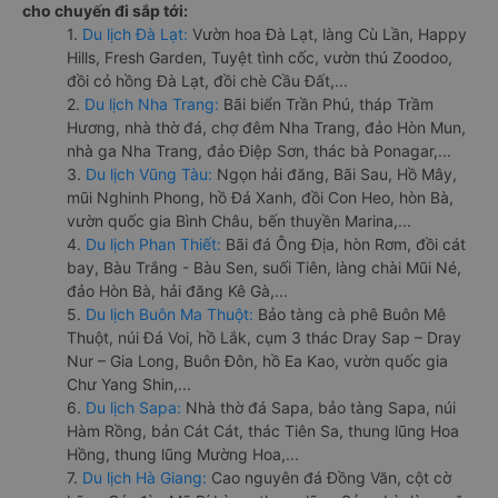
cho chuyến đi sắp tới:
1.
Du lịch Đà Lạt:
Vườn hoa Đà Lạt, làng Cù Lần, Happy
Hills, Fresh Garden, Tuyệt tình cốc, vườn thú Zoodoo,
đồi cỏ hồng Đà Lạt, đồi chè Cầu Đất,...
2.
Du lịch Nha Trang:
Bãi biển Trần Phú, tháp Trầm
Hương, nhà thờ đá, chợ đêm Nha Trang, đảo Hòn Mun,
nhà ga Nha Trang, đảo Điệp Sơn, thác bà Ponagar,...
3.
Du lịch Vũng Tàu:
Ngọn hải đăng, Bãi Sau, Hồ Mây,
mũi Nghinh Phong, hồ Đá Xanh, đồi Con Heo, hòn Bà,
vườn quốc gia Bình Châu, bến thuyền Marina,...
4.
Du lịch Phan Thiết:
Bãi đá Ông Địa, hòn Rơm, đồi cát
bay, Bàu Trắng - Bàu Sen, suối Tiên, làng chài Mũi Né,
đảo Hòn Bà, hải đăng Kê Gà,...
5.
Du lịch Buôn Ma Thuột:
Bảo tàng cà phê Buôn Mê
Thuột, núi Đá Voi, hồ Lắk, cụm 3 thác Dray Sap – Dray
Nur – Gia Long, Buôn Đôn, hồ Ea Kao, vườn quốc gia
Chư Yang Shin,...
6.
Du lịch Sapa:
Nhà thờ đá Sapa, bảo tàng Sapa, núi
Hàm Rồng, bản Cát Cát, thác Tiên Sa, thung lũng Hoa
Hồng, thung lũng Mường Hoa,...
7.
Du lịch Hà Giang:
Cao nguyên đá Đồng Văn, cột cờ