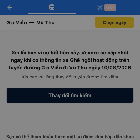
arrow_back
Tải app Vexere ngay!
Tải app Vexere
-30k
Mở app
Mở app
Nhận ưu đãi thành viên độc
-30k/ghế khi đặt vé máy bay qua
quyền
app
Gia Viễn
Vũ Thư
Chọn ngày
Xin lỗi bạn vì sự bất tiện này. Vexere sẽ cập nhật
ngay khi có thông tin xe Ghế ngồi hoạt động trên
tuyến đường Gia Viễn đi Vũ Thư ngày 10/08/2026
Xin bạn vui lòng thay đổi tuyến đường tìm kiếm
Thay đổi tìm kiếm
Bạn có thể tham khảo thêm một số điểm đến hấp dẫn khác