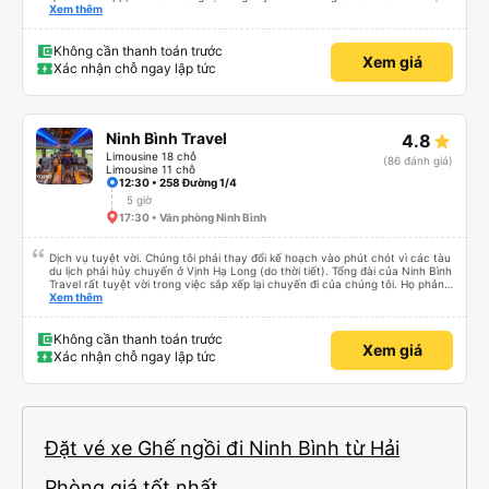
cũng đưa tôi đến khách sạn.
Xem thêm
Không cần thanh toán trước
Xem giá
Xác nhận chỗ ngay lập tức
Ninh Bình Travel
4.8
Limousine 18 chỗ
(86 đánh giá)
Limousine 11 chỗ
12:30 • 258 Đường 1/4
5 giờ
17:30 • Văn phòng Ninh Bình
Dịch vụ tuyệt vời. Chúng tôi phải thay đổi kế hoạch vào phút chót vì các tàu
du lịch phải hủy chuyến ở Vịnh Hạ Long (do thời tiết). Tổng đài của Ninh Bình
Travel rất tuyệt vời trong việc sắp xếp lại chuyến đi của chúng tôi. Họ phản
hồi rất nhanh và cập nhật trực tiếp cho tôi qua WhatsApp. Chúng tôi rất tự
Xem thêm
tin khi có thể liên hệ trực tiếp với ai đó và họ trả lời trong vòng vài phút. Cảm
ơn bạn.
Không cần thanh toán trước
Xem giá
Xác nhận chỗ ngay lập tức
Đặt vé xe Ghế ngồi đi Ninh Bình từ Hải
Phòng giá tốt nhất