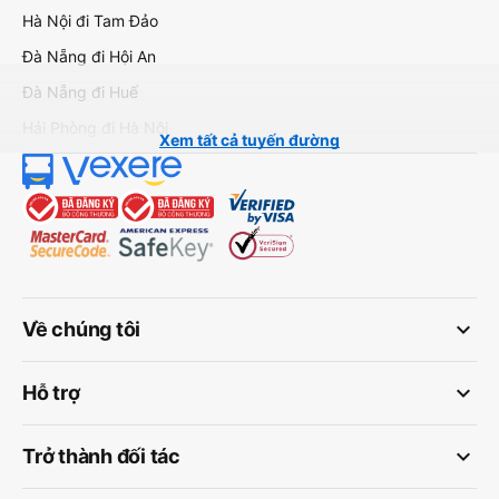
Hà Nội đi Tam Đảo
Đà Nẵng đi Hội An
Đà Nẵng đi Huế
Hải Phòng đi Hà Nội
Xem tất cả tuyến đường
keyboard_arrow_down
Về chúng tôi
keyboard_arrow_down
Hỗ trợ
keyboard_arrow_down
Trở thành đối tác