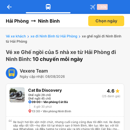
arrow_back
-30k
Hải Phòng
Ninh Bình
Chọn ngày
Vé xe khách
xe đi Ninh Bình từ Hải Phòng
xe ghế ngồi đi Ninh Bình
từ Hải Phòng
Vé xe Ghế ngồi của 5 nhà xe từ Hải Phòng đi
Ninh Bình
: 10 chuyến mỗi ngày
Vexere Team
Ngày cập nhật: 08/08/2026
Cat Ba Discovery
4.6
Ghế ngồi 29 chỗ
(25 đánh giá)
Ghế ngồi 45 chỗ
09:00 • Văn phòng Cát Bà
4 giờ 30 phút
13:30 • Văn phòng Ninh Bình
Xe buýt hơi lộn xộn một chút, nhưng cuối cùng cũng đưa tôi đến nơi. Xe được
sắp xếp rất tốt—họ đón tôi tại khách sạn ở Ninh Bình, liên tục liên lạc với tôi
qua WhatsApp, và điều tương tự cũng xảy ra khi chúng tôi đến Cát Bà—họ