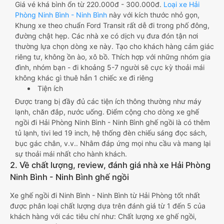
Giá vé khá bình ổn từ 220.000đ - 300.000đ.
Loại xe Hải
Phòng Ninh Bình - Ninh Bình
này với kích thước nhỏ gọn,
Khung xe theo chuẩn Ford Transit rất dễ đi trong phố đông,
đường chật hẹp. Các nhà xe có dịch vụ đưa đón tận nơi
thường lựa chọn dòng xe này. Tạo cho khách hàng cảm giác
riêng tư, không ồn ào, xô bồ. Thích hợp với những nhóm gia
đình, nhóm bạn - đi khoảng 5-7 người sẽ cực kỳ thoải mái
không khác gì thuê hẳn 1 chiếc xe đi riêng
Tiện ích
Được trang bị đầy đủ các tiện ích thông thường như máy
lạnh, chăn đắp, nước uống. Điểm cộng cho dòng xe ghế
ngồi đi Hải Phòng Ninh Bình - Ninh Bình ghế ngồi là có thêm
tủ lạnh, tivi led 19 inch, hệ thống đèn chiếu sáng đọc sách,
bục gác chân, v.v.. Nhằm đáp ứng mọi nhu cầu và mang lại
sự thoải mái nhất cho hành khách.
2. Về chất lượng, review, đánh giá nhà xe Hải Phòng
Ninh Bình - Ninh Bình ghế ngồi
Xe ghế ngồi đi Ninh Bình - Ninh Bình từ Hải Phòng tốt nhất
được phân loại chất lượng dựa trên đánh giá từ 1 đến 5 của
khách hàng với các tiêu chí như: Chất lượng xe ghế ngồi,