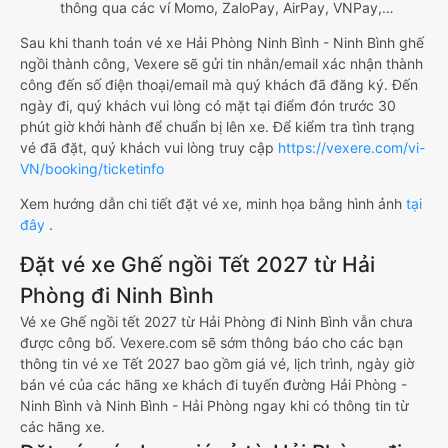
thông qua các ví Momo, ZaloPay, AirPay, VNPay,…
Sau khi thanh toán vé xe Hải Phòng Ninh Bình - Ninh Bình ghế
ngồi thành công, Vexere sẽ gửi tin nhắn/email xác nhận thành
công đến số điện thoại/email mà quý khách đã đăng ký. Đến
ngày đi, quý khách vui lòng có mặt tại điểm đón trước 30
phút giờ khởi hành để chuẩn bị lên xe. Để kiểm tra tình trạng
vé đã đặt, quý khách vui lòng truy cập
https://vexere.com/vi-
VN/booking/ticketinfo
Xem hướng dẫn chi tiết đặt vé xe, minh họa bằng hình ảnh
tại
đây
.
Đặt vé xe Ghế ngồi Tết 2027 từ Hải
Phòng đi Ninh Bình
Vé xe Ghế ngồi tết 2027 từ Hải Phòng đi Ninh Bình vẫn chưa
được công bố. Vexere.com sẽ sớm thông báo cho các bạn
thông tin vé xe Tết 2027 bao gồm giá vé, lịch trình, ngày giờ
bán vé của các hãng xe khách đi tuyến đường Hải Phòng -
Ninh Bình và Ninh Bình - Hải Phòng ngay khi có thông tin từ
các hãng xe.