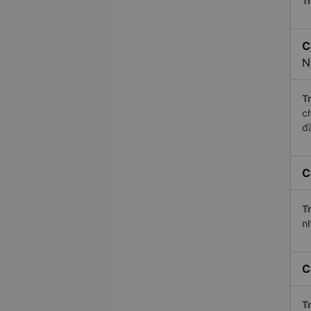
Tr
C
N
Tr
c
đ
C
Tr
n
C
Tr