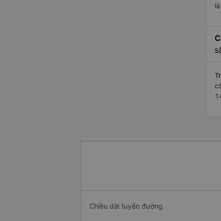
l
C
s
Tr
c
1
Chiều dài tuyến đường