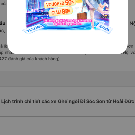
à của nhà xe Hà Lan.
âu hỏi:
Review xe đi Sóc Sơn - Hà Nội từ Hoài Đức - Hà Nội
ắc, cao cấp nhất?
ả lời:
Những hãng có loại xe Ghế ngồi đi Hoài Đức - Hà Nội Sóc Sơn -
ấp nhất là nhà xe Hà Lan đi Sóc Sơn - Hà Nội từ Hoài Đức - Hà Nội vớ
427 đánh giá của khách hàng).
Lịch trình chi tiết các xe Ghế ngồi Đi Sóc Sơn từ Hoài Đức