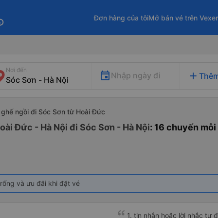
Đơn hàng của tôi
Mở bán vé trên Vexe
fo
Nơi đến
add
Nhập ngày đi
Thêm
 ghế ngồi đi Sóc Sơn từ Hoài Đức
oài Đức - Hà Nội đi Sóc Sơn - Hà Nội
: 16 chuyến mỗi
rống và ưu đãi khi đặt vé
1. tin nhắn hoặc lời nhắc tự