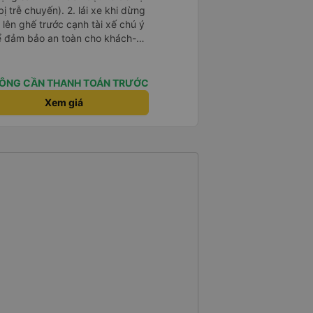
). 2. lái xe khi dừng
lên ghế trước cạnh tài xế chú ý
ể đảm bảo an toàn cho khách-
 chữ nhật dạng ô lưới, cửa
vỉa hè tương đương 1 viên gạch
ÔNG CẦN THANH TOÁN TRƯỚC
n Tng kịp 20h, để khách nối
Xem giá
g đãng.