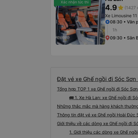
Xác nhận tức thì
4.9
star
(1427 
Xe Limousine 11
08:30 • Văn 
1h
09:30 • Sân B
Đặt vé xe Ghế ngồi đi Sóc Sơn 
Tổng hợp TOP 1 xe Ghế ngồi đi Sóc Sơn 
🚌 1. Xe Hà Lan: xe Ghế ngồi đi 
Những thắc mắc mà hàng khách thường 
Thông tin đặt vé xe Ghế ngồi Hoài Đức
Giới thiệu về các dòng xe Ghế ngồi đi S
1. Giới thiệu các dòng xe Ghế ngồ