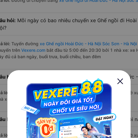
ả lời:
Đường di chuyển bằng
xe Ghế ngồi đi Hoài Đức - Hà Nội Sóc 
âu hỏi:
Mỗi ngày có bao nhiêu chuyến xe Ghế ngồi đi Hoài
ội?
ả lời:
Tuyến đường
xe Ghế ngồi Hoài Đức - Hà Nội Sóc Sơn - Hà Nội
huyến trên
Vexere.com
bắt đầu từ 5:00 đến 20:30 bởi 1 nhà xe: xe 
ầy đủ cả ban ngày, buổi trưa, buổi chiều, ban đêm
âu hỏi:
Nhà xe Ghế ngồi đi Sóc Sơn - Hà Nội từ Hoài Đức 
ả lời:
Chuyến
Ghế ngồi Hoài Đức - Hà Nội Sóc Sơn - Hà Nội
có giờ xu
hà xe Hà Lan.
âu hỏi:
Nhà xe đi Sóc Sơn - Hà Nội từ Hoài Đức - Hà Nội n
ả lời:
Chuyến
Ghế ngồi Hoài Đức - Hà Nội Sóc Sơn - Hà Nội
có giờ xu