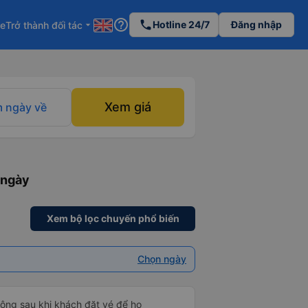
help_outline
phone
Hotline 24/7
Đăng nhập
re
Trở thành đối tác
arrow_drop_down
Xem giá
 ngày về
 ngày
Xem bộ lọc chuyến phổ biến
Chọn ngày
 động sau khi khách đặt vé để họ