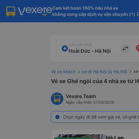
Cam kết hoàn 150% nếu nhà xe

không cung cấp dịch vụ vận chuyển (*)
in
Nơi xuất phát
import_export
xe
Vé xe khách
xe đi Hà Nội từ Hà Nội
Vé xe Ghế ngồi của 4 nhà xe từ H
Vexere Team
Ngày cập nhật: 07/08/2026
Chọn ngày đi để xem giá vé, số ghế t
info
Hà Lan