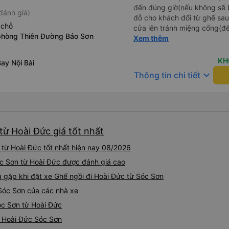
đến đúng giờ(nếu không sẽ bị trễ chuyến
đánh giá)
đỗ cho khách đổi từ ghế sau 
 chỗ
cửa lên tránh miệng cống(đ
phòng Thiên Đường Bảo Sơn
tại HN: miệng cống bằng sắt
Xem thêm
miệng cống còn kết nối với 
lát viền vỉa hè 50-60cm. 3. Thái độ và tay nghề tài xế tốt.
KH
ay Nội Bài
Bác tài đã cố gắng để về đế
keyboard_arrow_down
Thông tin chi tiết
chuyến Xe 11 chỗ nên thoán
từ Hoài Đức giá tốt nhất
từ Hoài Đức tốt nhất hiện nay 08/2026
Sóc Sơn từ Hoài Đức được đánh giá cao
gặp khi đặt xe Ghế ngồi đi Hoài Đức từ Sóc Sơn
 Sóc Sơn của các nhà xe
óc Sơn từ Hoài Đức
i Hoài Đức Sóc Sơn