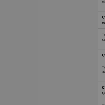
c
C
n
Tr
S
C
Tr
đi
C
G