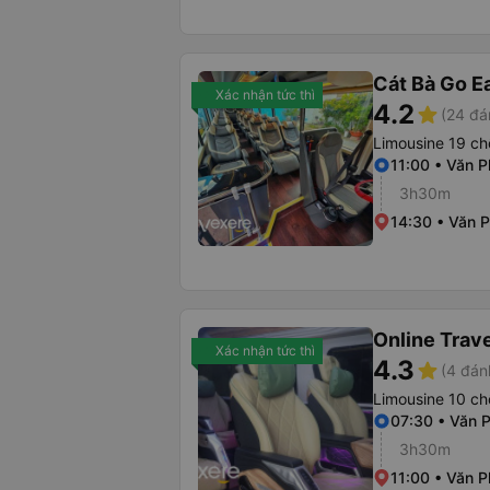
Cát Bà Go E
Xác nhận tức thì
4.2
star
(24 đá
Limousine 19 ch
11:00 • Văn 
3h30m
14:30 • Văn 
Online Trav
Xác nhận tức thì
4.3
star
(4 đán
Limousine 10 ch
07:30 • Văn 
3h30m
11:00 • Văn 