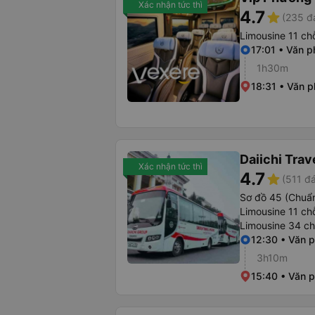
Xác nhận tức thì
4.7
star
(235 đ
Limousine 11 ch
17:01 • Văn p
1h30m
18:31 • Văn 
Daiichi Trav
Xác nhận tức thì
4.7
star
(511 đá
Sơ đồ 45 (Chuẩ
Limousine 11 ch
Limousine 34 c
12:30 • Văn 
3h10m
15:40 • Văn 