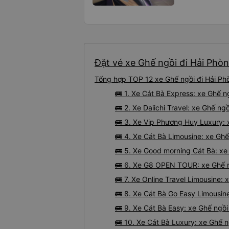
Đặt vé xe Ghế ngồi đi Hải Phòn
Tổng hợp TOP 12 xe Ghế ngồi đi Hải Ph
🚌 1. Xe Cát Bà Express: xe Ghế 
🚌 2. Xe Daiichi Travel: xe Ghế ng
🚌 3. Xe Vip Phương Huy Luxury: 
🚌 4. Xe Cát Bà Limousine: xe Gh
🚌 5. Xe Good morning Cát Bà: xe
🚌 6. Xe G8 OPEN TOUR: xe Ghế ng
🚌 7. Xe Online Travel Limousine:
🚌 8. Xe Cát Bà Go Easy Limousin
🚌 9. Xe Cát Bà Easy: xe Ghế ngồ
🚌 10. Xe Cát Bà Luxury: xe Ghế n