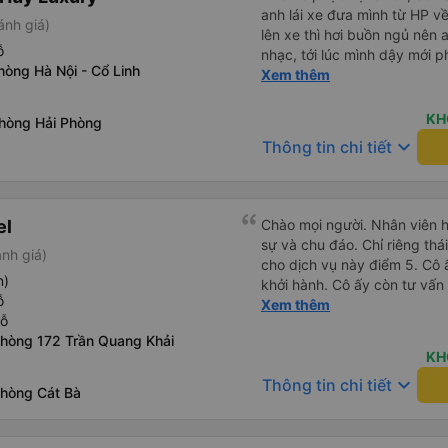
anh lái xe đưa mình từ HP v
ánh giá)
lên xe thì hơi buồn ngủ nên 
ỗ
nhạc, tới lúc mình dậy mới p
hòng Hà Nội - Cổ Linh
thì anh đã ngay lập tức gọi 
Xem thêm
hộ mình và mình nhận được 
đó. Cảm ơn anh và nhà xe rấ
KH
phòng Hải Phòng
keyboard_arrow_down
Thông tin chi tiết
el
Chào mọi người. Nhân viên hỗ 
sự và chu đáo. Chỉ riêng thá
nh giá)
cho dịch vụ này điểm 5. Cô 
n)
khởi hành. Cô ấy còn tư vấn 
ỗ
những vấn đề không liên quan
Xem thêm
hỗ
có thể sử dụng dịch vụ taxi 
phòng 172 Trần Quang Khải
đặt taxi; giá cũng không chên
KH
thấy trên Grab. Xe buýt sạch
keyboard_arrow_down
Thông tin chi tiết
Tài xế lái xe rất cẩn thận. 
phòng Cát Bà
tôi có thể thấy anh ấy đã đợ
gần nhà tôi khá lâu.