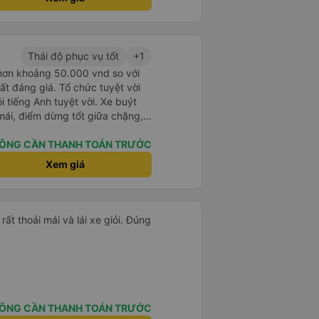
Thái độ phục vụ tốt
+1
 hơn khoảng 50.000 vnd so với
ất đáng giá. Tổ chức tuyệt vời
i tiếng Anh tuyệt vời. Xe buýt
 mái, điểm dừng tốt giữa chặng,
e buýt mà tôi đã thử cho đến nay.
h riêng cho hòn đảo này là nếu
ÔNG CẦN THANH TOÁN TRƯỚC
e buýt, vì vậy bạn chỉ đi 1 xe
Xem giá
vì phải xuống xe với hành lý
khách để đến đảo và đổi xe buýt
 khích.
rất thoải mái và lái xe giỏi. Đúng
ÔNG CẦN THANH TOÁN TRƯỚC