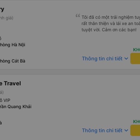
Bà. Chúng tôi được thả xuố
phút đi bộ. Nhìn chung, dịch
ry
bạn nên sử dụng dịch vụ nà
Tôi đã có một trải nghiệm tuy
nh giá)
rất thân thiện và lái xe an t
tuyệt vời. Cảm ơn các bạn!
ỗ
phòng Hà Nội
KH
keyboard_arrow_down
Thông tin chi tiết
phòng Cát Bà
e Travel
á)
ỗ VIP
Trần Quang Khải
KH
à
keyboard_arrow_down
Thông tin chi tiết