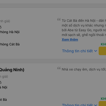
Được tổ chức tốt, giao tiếp t
Từ Cát Bà đến Hà Nội - đắt
nh giá)
một số dịch vụ khác nhưng r
ỗ
bởi Abe từ Easy Go, người nó
Phòng Hà Nội
mới sạch sẽ, ghế ngồi thoải
tốt hơn nhiều so với nhiều x
Xem thêm
Phòng Cát Bà
Tuy nhiên, điều tốt nhất dàn
KH
xe buýt/dịch vụ này đi phà x
keyboard_arrow_down
Thông tin chi tiết
buýt suốt chặng đường thay 
của mình, v.v., đi phà chở 
một lần nữa, v.v. rất khuyến
Quảng Ninh)
Nhà xe chạy êm, dịch vụ tốt,
h giá)
ỗ
à Nội
KH
át Bà
keyboard_arrow_down
Thông tin chi tiết