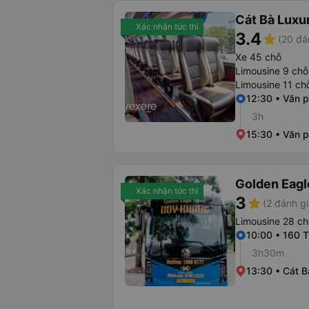
Cát Bà Luxu
Xác nhận tức thì
3.4
star
(20 đá
Xe 45 chỗ
Limousine 9 chỗ
Limousine 11 ch
12:30 • Văn 
3h
15:30 • Văn 
Golden Eagl
Xác nhận tức thì
3
star
(2 đánh gi
Limousine 28 ch
10:00 • 160 
3h30m
13:30 • Cát B