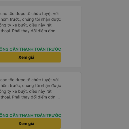
cao tốc được tổ chức tuyệt vời.
i hôm trước, chúng tôi nhận được
ng ty xe buýt, điều này rất
 thoại. Phải thay đổi điểm đón vì
ng họ rất thông cảm. Anh chàng
lên xe, anh ấy nói tiếng Anh. Anh
 trước bằng tiếng Việt rồi sau đó
ÔNG CẦN THANH TOÁN TRƯỚC
 từ Cát Bà đến Hà Nội, phải
Xem giá
c rồi lại lên một xe buýt khác.
uyệt vời, chuyến đi tuyệt vời.
cao tốc được tổ chức tuyệt vời.
i hôm trước, chúng tôi nhận được
ng ty xe buýt, điều này rất
 thoại. Phải thay đổi điểm đón vì
ng họ rất thông cảm. Anh chàng
lên xe, anh ấy nói tiếng Anh. Anh
 trước bằng tiếng Việt rồi sau đó
ÔNG CẦN THANH TOÁN TRƯỚC
 từ Cát Bà đến Hà Nội, phải
Xem giá
c rồi lại lên một xe buýt khác.