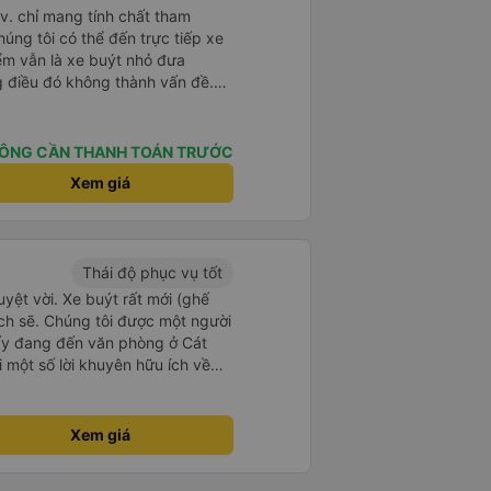
.v. chỉ mang tính chất tham
húng tôi có thể đến trực tiếp xe
iểm vẫn là xe buýt nhỏ đưa
g điều đó không thành vấn đề.
ờ từ Hà Nội nhưng đã nghỉ rất
 hành khách tôi đoán vậy và chỉ
 rất tốt. Không có WC trên xe
ÔNG CẦN THANH TOÁN TRƯỚC
 bạn sẽ nghỉ 30 phút hai lần ở
Xem giá
ghìn đồng để sử dụng phòng
à cũng có thể mua rất nhiều đồ
. Ghế ngồi rất thoải mái! Hãy
 đường không được tốt nên có
Thái độ phục vụ tốt
đã đặt 2 ghế trên cùng ở phía sau
uyệt vời. Xe buýt rất mới (ghế
thể cảm thấy xe buýt rung rất
ạch sẽ. Chúng tôi được một người
 trước những ghế này thoải mái
 ấy đang đến văn phòng ở Cát
hể sử dụng chúng vì chúng trống.
 một số lời khuyên hữu ích về
rất tốt :)
. Chúng tôi có một quãng nghỉ
 đó, chúng tôi đi thêm 30 phút
 lên tàu cao tốc. Chúng tôi có
Xem giá
 tôi đến đảo trong 8-10 phút.
 khoảng 30 phút vào thị trấn Cát