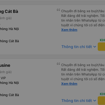
g Cát Bà
Chuyến đi bằng xe buýt/tàu 
Rất đáng để trải nghiệm. Tố
ánh giá)
tin nhắn trên WhatsApp từ cô
ỗ
tuyệt vì chúng tôi có số điện
phòng Hà Nội
trời mưa như trút nước, như
Xem thêm
lái xe đảm bảo chúng tôi đã 
ấy cung cấp tất cả thông tin
KH
phòng Cát Bà
bằng tiếng Anh. Chúng tôi đi
keyboard_arrow_down
Thông tin chi tiết
xuống xe buýt, lên tàu cao tố
Được tổ chức tốt, giao tiếp t
usine
Chuyến đi bằng xe buýt/tàu 
Rất đáng để trải nghiệm. Tố
ánh giá)
tin nhắn trên WhatsApp từ cô
 VIP
tuyệt vì chúng tôi có số điện
phòng Hà Nội
trời mưa như trút nước, như
Xem thêm
lái xe đảm bảo chúng tôi đã 
ấy cung cấp tất cả thông tin
KH
phòng Cát Bà
bằng tiếng Anh. Chúng tôi đi
keyboard_arrow_down
Thông tin chi tiết
xuống xe buýt, lên tàu cao tố