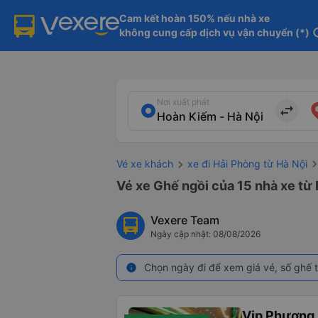
Cam kết hoàn 150% nếu nhà xe

không cung cấp dịch vụ vận chuyển (*)
in
Nơi xuất phát
import_export
Vé xe khách
xe đi Hải Phòng từ Hà Nội
Vé xe Ghế ngồi của 15 nhà xe từ 
Vexere Team
Ngày cập nhật: 08/08/2026
Chọn ngày đi để xem giá vé, số ghế t
info
Vip Phương