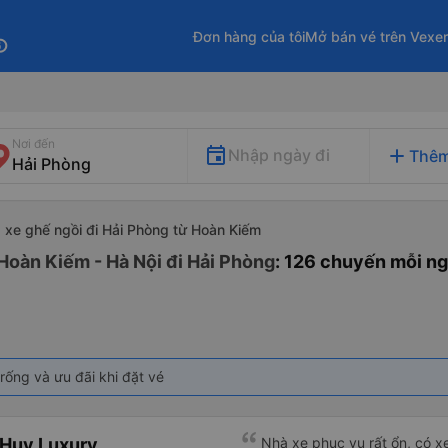
Đơn hàng của tôi
Mở bán vé trên Vexe
fo
Nơi đến
add
Nhập ngày đi
Thêm
xe ghế ngồi đi Hải Phòng từ Hoàn Kiếm
Hoàn Kiếm - Hà Nội đi Hải Phòng
: 126 chuyến mỗi n
rống và ưu đãi khi đặt vé
 Huy Luxury
Nhà xe phục vụ rất ổn, có x