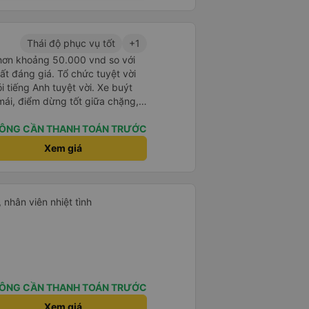
uyệt vời, chuyến đi tuyệt vời.
Thái độ phục vụ tốt
+1
 hơn khoảng 50.000 vnd so với
ất đáng giá. Tổ chức tuyệt vời
i tiếng Anh tuyệt vời. Xe buýt
 mái, điểm dừng tốt giữa chặng,
e buýt mà tôi đã thử cho đến nay.
h riêng cho hòn đảo này là nếu
ÔNG CẦN THANH TOÁN TRƯỚC
e buýt, vì vậy bạn chỉ đi 1 xe
Xem giá
vì phải xuống xe với hành lý
khách để đến đảo và đổi xe buýt
 khích.
 nhân viên nhiệt tình
ÔNG CẦN THANH TOÁN TRƯỚC
Xem giá