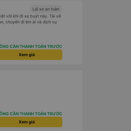
ng cách khách sạn khoảng 5
 vụ tuyệt vời và tôi rất khuyên
Lái xe an toàn
y.
ệt vời khi đi xe buýt này. Tài xế
oàn, chuyến đi êm ái và dịch vụ
ÔNG CẦN THANH TOÁN TRƯỚC
Xem giá
ÔNG CẦN THANH TOÁN TRƯỚC
Xem giá