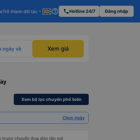
help_outline
phone
Hotline 24/7
Đăng nhập
re
Trở thành đối tác
arrow_drop_down
Xem giá
 ngày về
gày
Xem bộ lọc chuyến phổ biến
Chọn ngày
e trung chuyển đưa đón tận nơi,