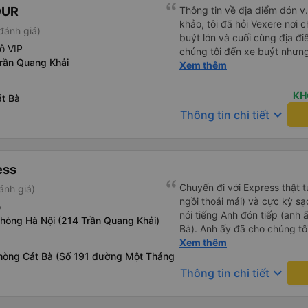
OUR
Thông tin về địa điểm đón v
khảo, tôi đã hỏi Vexere nơi c
đánh giá)
buýt lớn và cuối cùng địa đ
ỗ VIP
chúng tôi đến xe buýt nhưn
Trần Quang Khải
Chúng tôi khởi hành đúng gi
Xem thêm
lâu ở sân bay để đợi một số
đến Sa Pa muộn 30 phút nên
KH
át Bà
buýt nên hãy cân nhắc nhưng
keyboard_arrow_down
Thông tin chi tiết
khu vực đường cao tốc (3 n
tắm và chúng rất sạch sẽ) v
ăn nhẹ và thức ăn khác nhau
nhớ rằng đôi khi chất lượng
ess
thể rất rung lắc. Chúng tôi 
Chuyến đi với Express thật t
ánh giá)
cùng của xe buýt và bạn có 
ngồi thoải mái) và cực kỳ s
nhiều, những ghế dưới ngay
ỗ
nói tiếng Anh đón tiếp (anh
hơn nhiều và chúng tôi có t
phòng Hà Nội (214 Trần Quang Khải)
Bà). Anh ấy đã cho chúng tôi
Nhìn chung là một hành trình 
những việc nên làm ở Cát Bà
Xem thêm
phòng Cát Bà (Số 191 đường Một Tháng
ngắn 15 phút sau 2 giờ. Sau
nữa trước khi đến bến phà và
keyboard_arrow_down
Thông tin chi tiết
tàu cao tốc riêng đưa chúng
Sau đó, chúng tôi đi xe buýt