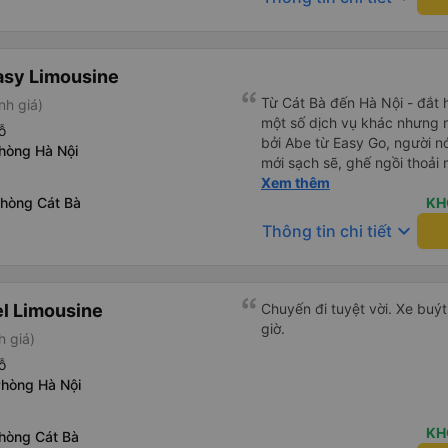
asy Limousine
Từ Cát Bà đến Hà Nội - đắt
nh giá)
một số dịch vụ khác nhưng r
ỗ
bởi Abe từ Easy Go, người nó
Phòng Hà Nội
mới sạch sẽ, ghế ngồi thoải
tốt hơn nhiều so với nhiều x
Xem thêm
Phòng Cát Bà
Tuy nhiên, điều tốt nhất dàn
KH
xe buýt/dịch vụ này đi phà x
keyboard_arrow_down
Thông tin chi tiết
buýt suốt chặng đường thay 
của mình, v.v., đi phà chở 
một lần nữa, v.v. rất khuyến
el Limousine
Chuyến đi tuyệt vời. Xe buýt 
giờ.
h giá)
ỗ
Phòng Hà Nội
KH
Phòng Cát Bà