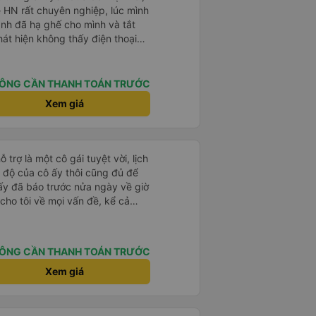
ề HN rất chuyên nghiệp, lúc mình
anh đã hạ ghế cho mình và tắt
hát hiện không thấy điện thoại
xe trung chuyển để tìm điện thoại
điện thoại ngay trong ngày hôm
t nhiều. 1000 sao ạ.
ÔNG CẦN THANH TOÁN TRƯỚC
Xem giá
trợ là một cô gái tuyệt vời, lịch
i độ của cô ấy thôi cũng đủ để
ấy đã báo trước nửa ngày về giờ
cho tôi về mọi vấn đề, kể cả
 đến chuyến đi này. Tôi hỏi tôi
nào ở Hà Nội. Cô ấy gợi ý tôi nên
h lệch nhiều so với giá tôi tìm
ÔNG CẦN THANH TOÁN TRƯỚC
 sẽ, thoải mái và có máy lạnh.
Xe buýt hơi muộn một chút, nhưng
Xem giá
i khách du lịch từ một khách sạn