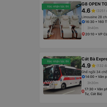
G8 OPEN T
Xác nhận tức thì
4.6
star
(3251 
Limousine 28 ch
16:30 • 160 
3h40m
20:10 • VP C
Cát Bà Expr
Xác nhận tức thì
4.9
star
(132 đ
Ghế ngồi 34 ch
14:00 • Văn 
3h30m
17:30 • Văn 
Tư, Cát Bà)