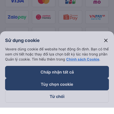
close
Sử dụng cookie
Vexere dùng cookie để website hoạt động ổn định. Bạn có thể
xem chi tiết hoặc thay đổi lựa chọn bất kỳ lúc nào trong phần
Quản lý cookie. Tìm hiểu thêm trong
Chính sách Cookie
.
Chấp nhận tất cả
Tùy chọn cookie
Từ chối
Theo dõi chúng tôi trên
Facebook
Tiktok
Youtube