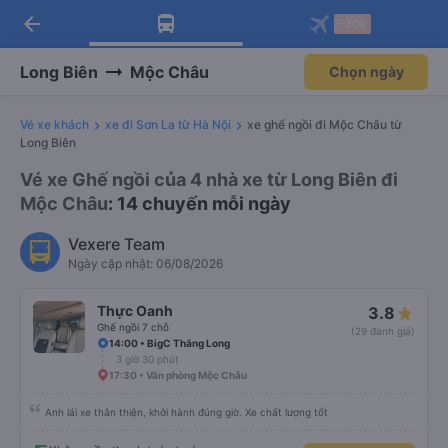
arrow_back
Tải app Vexere ngay!
Tải app Vexere
-30k
Mở app
Mở app
Nhận ưu đãi thành viên độc
-30k/ghế khi đặt vé máy bay qua
quyền
app
Long Biên
Mộc Châu
Chọn ngày
Vé xe khách
xe đi Sơn La từ Hà Nội
xe ghế ngồi đi Mộc Châu từ
Long Biên
Vé xe Ghế ngồi của 4 nhà xe từ Long Biên đi
Mộc Châu
: 14 chuyến mỗi ngày
Vexere Team
Ngày cập nhật: 06/08/2026
Thực Oanh
3.8
Ghế ngồi 7 chỗ
(29 đánh giá)
14:00 • BigC Thăng Long
3 giờ 30 phút
17:30 • Văn phòng Mộc Châu
Anh lái xe thân thiện, khởi hành đúng giờ. Xe chất lượng tốt