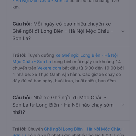
- Hà Nội Mộc Châu - Sơn La
có chiều dài khoảng 179
km.
Câu hỏi:
Mỗi ngày có bao nhiêu chuyến xe
Ghế ngồi đi Long Biên - Hà Nội Mộc Châu -
Sơn La?
Trả lời:
Tuyến đường
xe Ghế ngồi Long Biên - Hà Nội
Mộc Châu - Sơn La
trung bình mỗi ngày có khoảng 14
chuyến trên
Vexere.com
bắt đầu từ 6:00 đến 19:00 bởi
1 nhà xe: xe Thực Oanh vận hành. Các giờ xe chạy có
đầy đủ cả ban ngày, buổi trưa, buổi chiều, ban đêm
Câu hỏi:
Nhà xe Ghế ngồi đi Mộc Châu -
Sơn La từ Long Biên - Hà Nội nào chạy sớm
nhất?
Trả lời:
Chuyến
Ghế ngồi Long Biên - Hà Nội Mộc Châu -
Sơn La
có giờ xuất phát sớm nhất là vào lúc 6:00 là của