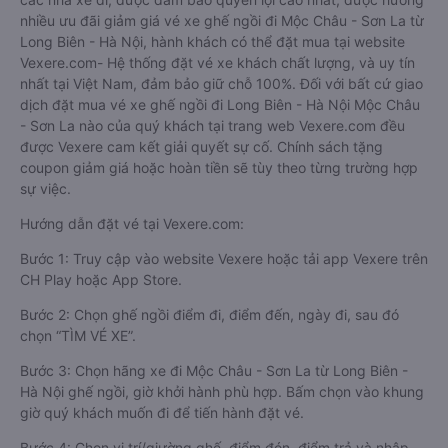
nhiều ưu đãi giảm giá vé xe ghế ngồi đi Mộc Châu - Sơn La từ
Long Biên - Hà Nội, hành khách có thể đặt mua tại website
Vexere.com- Hệ thống đặt vé xe khách chất lượng, và uy tín
nhất tại Việt Nam, đảm bảo giữ chỗ 100%. Đối với bất cứ giao
dịch đặt mua vé xe ghế ngồi đi Long Biên - Hà Nội Mộc Châu
- Sơn La nào của quý khách tại trang web Vexere.com đều
được Vexere cam kết giải quyết sự cố. Chính sách tặng
coupon giảm giá hoặc hoàn tiền sẽ tùy theo từng trường hợp
sự việc.
Hướng dẫn đặt vé tại Vexere.com:
Bước 1: Truy cập vào website Vexere hoặc tải app Vexere trên
CH Play hoặc App Store.
Bước 2: Chọn ghế ngồi điểm đi, điểm đến, ngày đi, sau đó
chọn “TÌM VÉ XE”.
Bước 3: Chọn hãng xe đi Mộc Châu - Sơn La từ Long Biên -
Hà Nội ghế ngồi, giờ khởi hành phù hợp. Bấm chọn vào khung
giờ quý khách muốn đi để tiến hành đặt vé.
Bước 4: Chọn vị trí/giường ghế, điểm đón, điểm trả và nhập