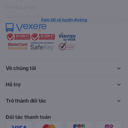
Đà Nẵng đi Huế
Hải Phòng đi Hà Nội
Xem tất cả tuyến đường
keyboard_arrow_down
Về chúng tôi
keyboard_arrow_down
Hỗ trợ
keyboard_arrow_down
Trở thành đối tác
Đối tác thanh toán