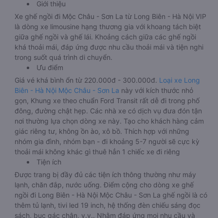
Giới thiệu
Xe ghế ngồi đi Mộc Châu - Sơn La từ Long Biên - Hà Nội VIP
là dòng xe limousine hạng thương gia với khoang tách biệt
giữa ghế ngồi và ghế lái. Khoảng cách giữa các ghế ngồi
khá thoải mái, đáp ứng được nhu cầu thoải mái và tiện nghi
trong suốt quá trình di chuyển.
Ưu điểm
Giá vé khá bình ổn từ 220.000đ - 300.000đ.
Loại xe Long
Biên - Hà Nội Mộc Châu - Sơn La
này với kích thước nhỏ
gọn, Khung xe theo chuẩn Ford Transit rất dễ đi trong phố
đông, đường chật hẹp. Các nhà xe có dịch vụ đưa đón tận
nơi thường lựa chọn dòng xe này. Tạo cho khách hàng cảm
giác riêng tư, không ồn ào, xô bồ. Thích hợp với những
nhóm gia đình, nhóm bạn - đi khoảng 5-7 người sẽ cực kỳ
thoải mái không khác gì thuê hẳn 1 chiếc xe đi riêng
Tiện ích
Được trang bị đầy đủ các tiện ích thông thường như máy
lạnh, chăn đắp, nước uống. Điểm cộng cho dòng xe ghế
ngồi đi Long Biên - Hà Nội Mộc Châu - Sơn La ghế ngồi là có
thêm tủ lạnh, tivi led 19 inch, hệ thống đèn chiếu sáng đọc
sách, bục gác chân, v.v.. Nhằm đáp ứng mọi nhu cầu và