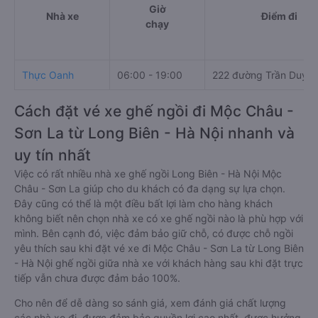
Giờ
Nhà xe
Điểm đi
chạy
Thực Oanh
06:00 - 19:00
222 đường Trần Duy 
Cách đặt vé xe ghế ngồi đi Mộc Châu -
Sơn La từ Long Biên - Hà Nội nhanh và
uy tín nhất
Việc có rất nhiều nhà xe ghế ngồi Long Biên - Hà Nội Mộc
Châu - Sơn La giúp cho du khách có đa dạng sự lựa chọn.
Đây cũng có thể là một điều bất lợi làm cho hàng khách
không biết nên chọn nhà xe có xe ghế ngồi nào là phù hợp với
mình. Bên cạnh đó, việc đảm bảo giữ chỗ, có được chỗ ngồi
yêu thích sau khi đặt vé xe đi Mộc Châu - Sơn La từ Long Biên
- Hà Nội ghế ngồi giữa nhà xe với khách hàng sau khi đặt trực
tiếp vẫn chưa được đảm bảo 100%.
Cho nên để dễ dàng so sánh giá, xem đánh giá chất lượng
các nhà xe đi, được đảm bảo quyền lợi cao nhất, được hưởng