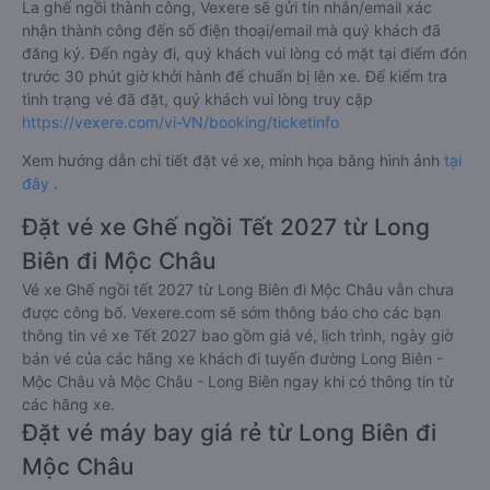
La ghế ngồi thành công, Vexere sẽ gửi tin nhắn/email xác
nhận thành công đến số điện thoại/email mà quý khách đã
đăng ký. Đến ngày đi, quý khách vui lòng có mặt tại điểm đón
trước 30 phút giờ khởi hành để chuẩn bị lên xe. Để kiểm tra
tình trạng vé đã đặt, quý khách vui lòng truy cập
https://vexere.com/vi-VN/booking/ticketinfo
Xem hướng dẫn chi tiết đặt vé xe, minh họa bằng hình ảnh
tại
đây
.
Đặt vé xe Ghế ngồi Tết 2027 từ Long
Biên đi Mộc Châu
Vé xe Ghế ngồi tết 2027 từ Long Biên đi Mộc Châu vẫn chưa
được công bố. Vexere.com sẽ sớm thông báo cho các bạn
thông tin vé xe Tết 2027 bao gồm giá vé, lịch trình, ngày giờ
bán vé của các hãng xe khách đi tuyến đường Long Biên -
Mộc Châu và Mộc Châu - Long Biên ngay khi có thông tin từ
các hãng xe.
Đặt vé máy bay giá rẻ từ Long Biên đi
Mộc Châu