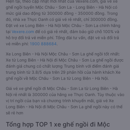
Hiện tại, theo cập nhật mới nhất của Vexere.com, giá vé xe
ghế ngồi tuyến Mộc Châu - Sơn La - Long Biên - Hà Nội có
mức giá dao động từ 300000 đồng - 350000 đồng. Trong
đó, nhà xe Thực Oanh có giá vé rẻ nhất, chỉ 300000 đồng.
Đặt vé xe Long Biên - Hà Nội Mộc Châu - Sơn La chính hãng
tại
Vexere.com
để có giá rẻ nhất, đảm bảo giữ chỗ 100% và
hỗ trợ đổi trả vé miễn phí. Tổng đài tư vấn, đặt vé và đổi trả
vé miễn phí:
1900 888684
.
Xe Long Biên - Hà Nội Mộc Châu - Sơn La ghế ngồi tốt nhất:
Xe từ Long Biên - Hà Nội đi Mộc Châu - Sơn La ghế ngồi được
đánh giá chung có chất lượng Trung bình với điểm đánh giá
trung bình từ 3.8/5 dựa trên 29 phản hồi của hành khách Xe
ghế ngồi về Mộc Châu - Sơn La từ Long Biên - Hà Nội.
Giá vé xe ghế ngồi đi Mộc Châu - Sơn La từ Long Biên - Hà
Nội rẻ nhất là 300000 của hãng xe Thực Oanh. Tùy thuộc vào
vị trí ngồi của bạn và chương trình khuyến mãi, giá vé Xe
Long Biên - Hà Nội đi Mộc Châu - Sơn La ghế ngồi này có thể
sẽ rẻ hơn
Tổng hợp TOP 1 xe ghế ngồi đi Mộc