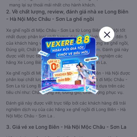
mang lại sự thoải mái nhất cho hành khách.
2. Về chất lượng, review, đánh giá nhà xe Long Biên
- Hà Nội Mộc Châu - Sơn La ghế ngồi
Xe ghế ngồi đi Mộc Châu - Sơn La từ Long Biên - Hà Nội tốt
nhất được phân loại chất lượng dựa trên đánh giá từ 1 đến 5
của khách hàng với các tiêu chí như: Chất lượng xe ghế ngồi,
Đúng giờ, Chất lượng phục vụ trên
Vexere.com
. Đánh giá này
được viết trực tiếp bởi các khách hàng đã trải nghiệm các
hãng Xe Long Biên - Hà Nội đi Mộc Châu - Sơn La.
Xe ghế ngồi đi Mộc Châu - Sơn La từ Long Biên - Hà Nội được
phân loại chất lượng tốt nhất là xe Thực Oanh đi Mộc Châu -
Sơn La từ Long Biên - Hà Nội đạt 3.8 / 5 điểm dựa trên các
tiêu chí như: Chất lượng xe, Đúng giờ, Chất lượng phục vụ.
Đánh giá này được viết trực tiếp bởi các khách hàng đã trải
nghiệm dịch vụ của các hãng xe ghế ngồi đi Long Biên - Hà
Nội Mộc Châu - Sơn La .
3. Giá vé xe Long Biên - Hà Nội Mộc Châu - Sơn La