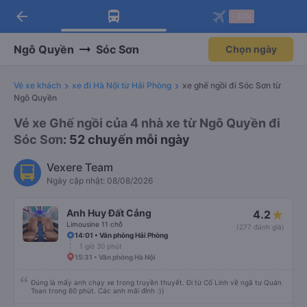
arrow_back
Tải app Vexere ngay!
Tải app Vexere
-30k
Mở app
Mở app
Nhận ưu đãi thành viên độc
-30k/ghế khi đặt vé máy bay qua
quyền
app
Ngô Quyền
Sóc Sơn
Chọn ngày
Vé xe khách
xe đi Hà Nội từ Hải Phòng
xe ghế ngồi đi Sóc Sơn từ
Ngô Quyền
Vé xe Ghế ngồi của 4 nhà xe từ Ngô Quyền đi
Sóc Sơn
: 52 chuyến mỗi ngày
Vexere Team
Ngày cập nhật: 08/08/2026
Anh Huy Đất Cảng
4.2
Limousine 11 chỗ
(277 đánh giá)
14:01 • Văn phòng Hải Phòng
1 giờ 30 phút
15:31 • Văn phòng Hà Nội
Đúng là mấy anh chạy xe trong truyền thuyết. Đi từ Cổ Linh về ngã tư Quán
Toan trong 60 phút. Các anh mãi đỉnh :))