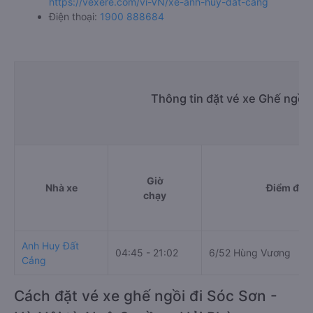
https://vexere.com/vi-VN/xe-anh-huy-dat-cang
Điện thoại:
1900 888684
Thông tin đặt vé xe Ghế ngồi
Giờ
Nhà xe
Điểm đi
chạy
Anh Huy Đất
04:45 - 21:02
6/52 Hùng Vương
Cảng
Cách đặt vé xe ghế ngồi đi Sóc Sơn -