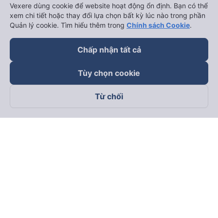
Vexere dùng cookie để website hoạt động ổn định. Bạn có thể
xem chi tiết hoặc thay đổi lựa chọn bất kỳ lúc nào trong phần
Quản lý cookie. Tìm hiểu thêm trong
Chính sách Cookie
.
Chấp nhận tất cả
Tùy chọn cookie
Từ chối
Theo dõi chúng tôi trên
Facebook
Tiktok
Youtube
Công ty TNHH Thương Mại Dịch Vụ Vexere
Địa chỉ đăng ký kinh doanh: 8C Chữ Đồng Tử, Phường Tân
Sơn Nhất, TP. Hồ Chí Minh, Việt Nam
Địa chỉ
:
Lầu 2, toà nhà H3 Circo Hoàng Diệu, 384 Hoàng Diệu,
Phường Khánh Hội, TP Hồ Chí Minh, Việt Nam
Tầng 3, toà nhà 101 Láng Hạ, 101 Láng Hạ, Phường Láng, TP.