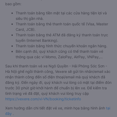
bao gồm:
Thanh toán bằng tiền mặt tại các cửa hàng tiện lợi và
siêu thị gần nhà.
Thanh toán bằng thẻ thanh toán quốc tế (Visa, Master
Card, JCB).
Thanh toán bằng thẻ ATM đã đăng ký thanh toán trực
tuyến (Internet Banking).
Thanh toán bằng hình thức chuyển khoản ngân hàng.
Bên cạnh đó, quý khách cũng có thể thanh toán vé
thông qua các ví Momo, ZaloPay, AirPay, VNPay,…
Sau khi thanh toán vé xe Ngô Quyền - Hải Phòng Sóc Sơn -
Hà Nội ghế ngồi thành công, Vexere sẽ gửi tin nhắn/email xác
nhận thành công đến số điện thoại/email mà quý khách đã
đăng ký. Đến ngày đi, quý khách vui lòng có mặt tại điểm đón
trước 30 phút giờ khởi hành để chuẩn bị lên xe. Để kiểm tra
tình trạng vé đã đặt, quý khách vui lòng truy cập
https://vexere.com/vi-VN/booking/ticketinfo
Xem hướng dẫn chi tiết đặt vé xe, minh họa bằng hình ảnh
tại
đây
.