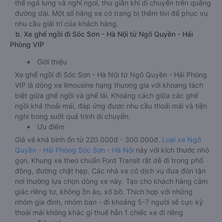
thể ngả lưng và nghỉ ngơi, thư giãn khi di chuyển trên quãng
đường dài. Một số hãng xe có trang bị thêm tivi để phục vụ
nhu cầu giải trí của khách hàng.
b. Xe ghế ngồi đi Sóc Sơn - Hà Nội từ Ngô Quyền - Hải
Phòng VIP
Giới thiệu
Xe ghế ngồi đi Sóc Sơn - Hà Nội từ Ngô Quyền - Hải Phòng
VIP là dòng xe limousine hạng thương gia với khoang tách
biệt giữa ghế ngồi và ghế lái. Khoảng cách giữa các ghế
ngồi khá thoải mái, đáp ứng được nhu cầu thoải mái và tiện
nghi trong suốt quá trình di chuyển.
Ưu điểm
Giá vé khá bình ổn từ 220.000đ - 300.000đ.
Loại xe Ngô
Quyền - Hải Phòng Sóc Sơn - Hà Nội
này với kích thước nhỏ
gọn, Khung xe theo chuẩn Ford Transit rất dễ đi trong phố
đông, đường chật hẹp. Các nhà xe có dịch vụ đưa đón tận
nơi thường lựa chọn dòng xe này. Tạo cho khách hàng cảm
giác riêng tư, không ồn ào, xô bồ. Thích hợp với những
nhóm gia đình, nhóm bạn - đi khoảng 5-7 người sẽ cực kỳ
thoải mái không khác gì thuê hẳn 1 chiếc xe đi riêng