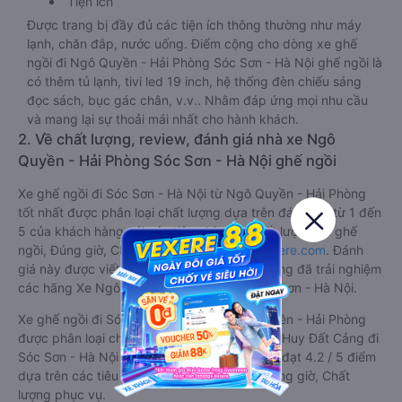
Tiện ích
Được trang bị đầy đủ các tiện ích thông thường như máy
lạnh, chăn đắp, nước uống. Điểm cộng cho dòng xe ghế
ngồi đi Ngô Quyền - Hải Phòng Sóc Sơn - Hà Nội ghế ngồi là
có thêm tủ lạnh, tivi led 19 inch, hệ thống đèn chiếu sáng
đọc sách, bục gác chân, v.v.. Nhằm đáp ứng mọi nhu cầu
và mang lại sự thoải mái nhất cho hành khách.
2. Về chất lượng, review, đánh giá nhà xe Ngô
Quyền - Hải Phòng Sóc Sơn - Hà Nội ghế ngồi
Xe ghế ngồi đi Sóc Sơn - Hà Nội từ Ngô Quyền - Hải Phòng
tốt nhất được phân loại chất lượng dựa trên đánh giá từ 1 đến
5 của khách hàng với các tiêu chí như: Chất lượng xe ghế
ngồi, Đúng giờ, Chất lượng phục vụ trên
Vexere.com
. Đánh
giá này được viết trực tiếp bởi các khách hàng đã trải nghiệm
các hãng Xe Ngô Quyền - Hải Phòng đi Sóc Sơn - Hà Nội.
Xe ghế ngồi đi Sóc Sơn - Hà Nội từ Ngô Quyền - Hải Phòng
được phân loại chất lượng tốt nhất là xe Anh Huy Đất Cảng đi
Sóc Sơn - Hà Nội từ Ngô Quyền - Hải Phòng đạt 4.2 / 5 điểm
dựa trên các tiêu chí như: Chất lượng xe, Đúng giờ, Chất
lượng phục vụ.