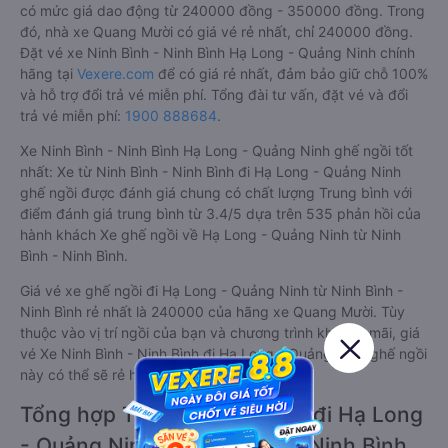
có mức giá dao động từ 240000 đồng - 350000 đồng. Trong
đó, nhà xe Quang Mười có giá vé rẻ nhất, chỉ 240000 đồng.
Đặt vé xe Ninh Bình - Ninh Bình Hạ Long - Quảng Ninh chính
hãng tại
Vexere.com
để có giá rẻ nhất, đảm bảo giữ chỗ 100%
và hỗ trợ đổi trả vé miễn phí. Tổng đài tư vấn, đặt vé và đổi
trả vé miễn phí:
1900 888684
.
Xe Ninh Bình - Ninh Bình Hạ Long - Quảng Ninh ghế ngồi tốt
nhất: Xe từ Ninh Bình - Ninh Bình đi Hạ Long - Quảng Ninh
ghế ngồi được đánh giá chung có chất lượng Trung bình với
điểm đánh giá trung bình từ 3.4/5 dựa trên 535 phản hồi của
hành khách Xe ghế ngồi về Hạ Long - Quảng Ninh từ Ninh
Bình - Ninh Bình.
Giá vé xe ghế ngồi đi Hạ Long - Quảng Ninh từ Ninh Bình -
Ninh Bình rẻ nhất là 240000 của hãng xe Quang Mười. Tùy
thuộc vào vị trí ngồi của bạn và chương trình khuyến mãi, giá
vé Xe Ninh Bình - Ninh Bình đi Hạ Long - Quảng Ninh ghế ngồi
này có thể sẽ rẻ hơn
Tổng hợp TOP 5 xe ghế ngồi đi Hạ Long
- Quảng Ninh từ Ninh Bình - Ninh Bình