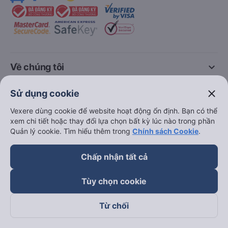
keyboard_arrow_down
Về chúng tôi
close
Sử dụng cookie
keyboard_arrow_down
Hỗ trợ
Vexere dùng cookie để website hoạt động ổn định. Bạn có thể
xem chi tiết hoặc thay đổi lựa chọn bất kỳ lúc nào trong phần
keyboard_arrow_down
Trở thành đối tác
Quản lý cookie. Tìm hiểu thêm trong
Chính sách Cookie
.
Đối tác thanh toán
Chấp nhận tất cả
Tùy chọn cookie
Từ chối