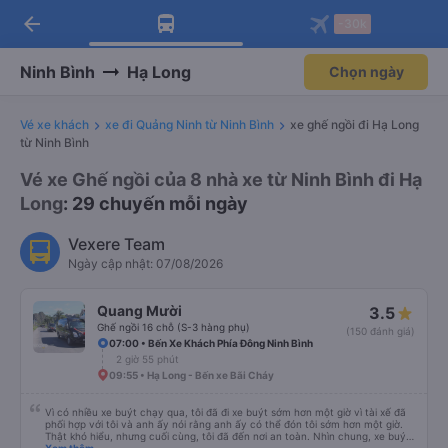
arrow_back
Tải app Vexere ngay!
Tải app Vexere
-30k
Mở app
Mở app
Nhận ưu đãi thành viên độc
-30k/ghế khi đặt vé máy bay qua
quyền
app
Ninh Bình
Hạ Long
Chọn ngày
Vé xe khách
xe đi Quảng Ninh từ Ninh Bình
xe ghế ngồi đi Hạ Long
từ Ninh Bình
Vé xe Ghế ngồi của 8 nhà xe từ Ninh Bình đi Hạ
Long
: 29 chuyến mỗi ngày
Vexere Team
Ngày cập nhật: 07/08/2026
Quang Mười
3.5
Ghế ngồi 16 chỗ (S-3 hàng phụ)
(150 đánh giá)
07:00 • Bến Xe Khách Phía Đông Ninh Bình
2 giờ 55 phút
09:55 • Hạ Long - Bến xe Bãi Cháy
Vì có nhiều xe buýt chạy qua, tôi đã đi xe buýt sớm hơn một giờ vì tài xế đã
phối hợp với tôi và anh ấy nói rằng anh ấy có thể đón tôi sớm hơn một giờ.
Thật khó hiểu, nhưng cuối cùng, tôi đã đến nơi an toàn. Nhìn chung, xe buýt