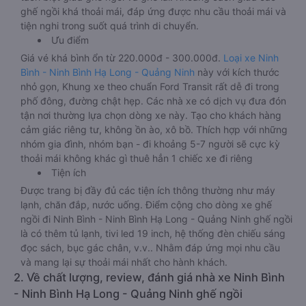
ghế ngồi khá thoải mái, đáp ứng được nhu cầu thoải mái và
tiện nghi trong suốt quá trình di chuyển.
Ưu điểm
Giá vé khá bình ổn từ 220.000đ - 300.000đ.
Loại xe Ninh
Bình - Ninh Bình Hạ Long - Quảng Ninh
này với kích thước
nhỏ gọn, Khung xe theo chuẩn Ford Transit rất dễ đi trong
phố đông, đường chật hẹp. Các nhà xe có dịch vụ đưa đón
tận nơi thường lựa chọn dòng xe này. Tạo cho khách hàng
cảm giác riêng tư, không ồn ào, xô bồ. Thích hợp với những
nhóm gia đình, nhóm bạn - đi khoảng 5-7 người sẽ cực kỳ
thoải mái không khác gì thuê hẳn 1 chiếc xe đi riêng
Tiện ích
Được trang bị đầy đủ các tiện ích thông thường như máy
lạnh, chăn đắp, nước uống. Điểm cộng cho dòng xe ghế
ngồi đi Ninh Bình - Ninh Bình Hạ Long - Quảng Ninh ghế ngồi
là có thêm tủ lạnh, tivi led 19 inch, hệ thống đèn chiếu sáng
đọc sách, bục gác chân, v.v.. Nhằm đáp ứng mọi nhu cầu
và mang lại sự thoải mái nhất cho hành khách.
2. Về chất lượng, review, đánh giá nhà xe Ninh Bình
- Ninh Bình Hạ Long - Quảng Ninh ghế ngồi