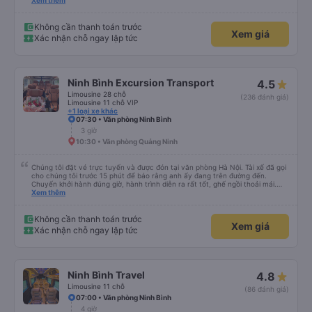
tốt và tài xế rất hữu ích
Xem thêm
Không cần thanh toán trước
Xem giá
Xác nhận chỗ ngay lập tức
Ninh Bình Excursion Transport
4.5
Limousine 28 chỗ
(236 đánh giá)
Limousine 11 chỗ VIP
+1 loại xe khác
07:30 • Văn phòng Ninh Bình
3 giờ
10:30 • Văn phòng Quảng Ninh
Chúng tôi đặt vé trực tuyến và được đón tại văn phòng Hà Nội. Tài xế đã gọi
cho chúng tôi trước 15 phút để báo rằng anh ấy đang trên đường đến.
Chuyến khởi hành đúng giờ, hành trình diễn ra rất tốt, ghế ngồi thoải mái.
Chúng tôi đã chọn trả khách ở Tam Cốc khi đặt xe trực tuyến, tài xế đã trả
Xem thêm
khách ở gần nơi lưu trú.
Không cần thanh toán trước
Xem giá
Xác nhận chỗ ngay lập tức
Ninh Bình Travel
4.8
Limousine 11 chỗ
(86 đánh giá)
07:00 • Văn phòng Ninh Bình
4 giờ