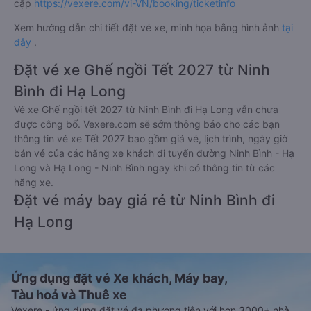
cập
https://vexere.com/vi-VN/booking/ticketinfo
Xem hướng dẫn chi tiết đặt vé xe, minh họa bằng hình ảnh
tại
đây
.
Đặt vé xe Ghế ngồi Tết 2027 từ Ninh
Bình đi Hạ Long
Vé xe Ghế ngồi tết 2027 từ Ninh Bình đi Hạ Long vẫn chưa
được công bố. Vexere.com sẽ sớm thông báo cho các bạn
thông tin vé xe Tết 2027 bao gồm giá vé, lịch trình, ngày giờ
bán vé của các hãng xe khách đi tuyến đường Ninh Bình - Hạ
Long và Hạ Long - Ninh Bình ngay khi có thông tin từ các
hãng xe.
Đặt vé máy bay giá rẻ từ Ninh Bình đi
Hạ Long
Ứng dụng đặt vé Xe khách, Máy bay,
Tàu hoả và Thuê xe
Vexere - ứng dụng đặt vé đa phương tiện với hơn 3000+ nhà