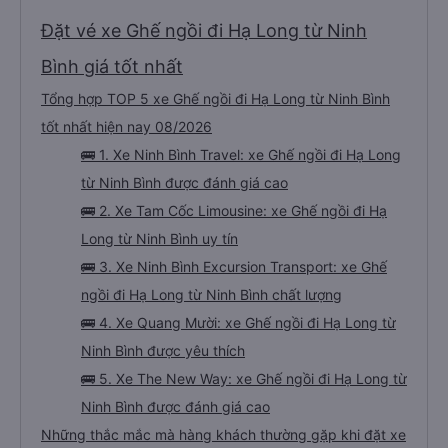
chạy quá tốc độ và không bấm còi không cần thiết. Suốt hành trình rất êm
và dễ chịu. Điểm cộng lớn là dịch vụ: tài xế đón gia đình tôi tận khách sạn và
còn chủ động đề nghị đưa chúng tôi đến đúng khách sạn ở Hạ Long, giúp tiết
Đặt vé xe Ghế ngồi đi Hạ Long từ Ninh
kiệm thời gian và tránh phiền toái. Một chuyến đi rất thoải mái cho cả gia
đình. Tôi rất hài lòng và hoàn toàn có thể рекомендовать dịch vụ này
Bình giá tốt nhất
Tổng hợp TOP 5 xe Ghế ngồi đi Hạ Long từ Ninh Bình
tốt nhất hiện nay 08/2026
🚌 1. Xe Ninh Bình Travel: xe Ghế ngồi đi Hạ Long
từ Ninh Bình được đánh giá cao
🚌 2. Xe Tam Cốc Limousine: xe Ghế ngồi đi Hạ
Long từ Ninh Bình uy tín
🚌 3. Xe Ninh Bình Excursion Transport: xe Ghế
ngồi đi Hạ Long từ Ninh Bình chất lượng
🚌 4. Xe Quang Mười: xe Ghế ngồi đi Hạ Long từ
Ninh Bình được yêu thích
🚌 5. Xe The New Way: xe Ghế ngồi đi Hạ Long từ
Ninh Bình được đánh giá cao
Những thắc mắc mà hàng khách thường gặp khi đặt xe