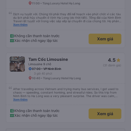
11:00 • Tùng Luxury Hotel Hạ Long
Dịch vụ tuyệt vời. Chúng tôi phải thay đổi kế hoạch vào phút chót vì các tàu
du lịch phải hủy chuyến ở Vịnh Hạ Long (do thời tiết). Tổng đài của Ninh Bình
Travel rất tuyệt vời trong việc sắp xếp lại chuyến đi của chúng tôi. Họ phản
hồi rất nhanh và cập nhật trực tiếp cho tôi qua WhatsApp. Chúng tôi rất tự
Xem thêm
tin khi có thể liên hệ trực tiếp với ai đó và họ trả lời trong vòng vài phút. Cảm
ơn bạn.
Không cần thanh toán trước
Xem giá
Xác nhận chỗ ngay lập tức
Tam Cốc Limousine
4.5
Limousine 9 chỗ
(31 đánh giá)
07:00 • VP Ninh Bình
3 giờ 40 phút
10:40 • Tùng Luxury Hotel Hạ Long
After traveling across Vietnam and trying many bus services, I got used to
chaos — speeding, constant honking, and stressful rides. So this trip from
Ninh Binh to Ha Long was a very pleasant surprise. The driver was calm,
drove safely, didn’t speed, and avoided unnecessary honking. The ride felt
Xem thêm
smooth and controlled the entire way. What impressed me even more was
the service: the driver picked up my family directly from our hotel and kindly
offered to drop us off at our hotel in Ha Long, saving us extra time and
Không cần thanh toán trước
Xem giá
hassle. A truly comfortable trip for the whole family. I’m glad I chose this
Xác nhận chỗ ngay lập tức
service and can confidently recommend it. } Sau khi đi nhiều nơi ở Việt Nam
và thử nhiều hãng xe, tôi đã quen với việc xe chạy nhanh, bóp còi liên tục và
những chuyến đi khá căng thẳng. Vì vậy chuyến đi từ Ninh Bình đến Hạ Long
lần này là một bất ngờ rất dễ chịu. Tài xế lái xe bình tĩnh, an toàn, không