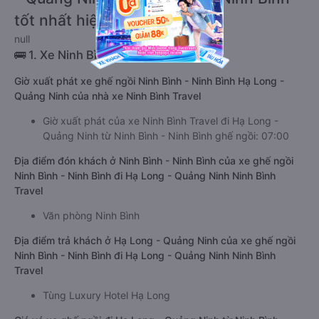
tốt nhất hiện nay 08/2026
null
🚌 1. Xe Ninh Bình Travel
Giờ xuất phát xe ghế ngồi Ninh Bình - Ninh Bình Hạ Long -
Quảng Ninh của nhà xe Ninh Bình Travel
Giờ xuất phát của xe Ninh Bình Travel đi Hạ Long -
Quảng Ninh từ Ninh Bình - Ninh Bình ghế ngồi: 07:00
Địa điểm đón khách ở Ninh Bình - Ninh Bình của xe ghế ngồi
Ninh Bình - Ninh Bình đi Hạ Long - Quảng Ninh Ninh Bình
Travel
Văn phòng Ninh Bình
Địa điểm trả khách ở Hạ Long - Quảng Ninh của xe ghế ngồi
Ninh Bình - Ninh Bình đi Hạ Long - Quảng Ninh Ninh Bình
Travel
Tùng Luxury Hotel Hạ Long