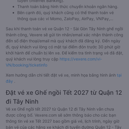
tuyến (Internet Banking).
Thanh toán bằng hình thức chuyển khoản ngân hàng.
Bên cạnh đó, quý khách cũng có thể thanh toán vé
thông qua các ví Momo, ZaloPay, AirPay, VNPay,…
Sau khi thanh toán vé xe Quận 12 - Sài Gòn Tây Ninh ghế ngồi
thành công, Vexere sẽ gửi tin nhắn/email xác nhận thành công
đến số điện thoại/email mà quý khách đã đăng ký. Đến ngày
đi, quý khách vui lòng có mặt tại điểm đón trước 30 phút giờ
khởi hành để chuẩn bị lên xe. Để kiểm tra tình trạng vé đã đặt,
quý khách vui lòng truy cập
https://vexere.com/vi-
VN/booking/ticketinfo
Xem hướng dẫn chi tiết đặt vé xe, minh họa bằng hình ảnh
tại
đây
.
Đặt vé xe Ghế ngồi Tết 2027 từ Quận 12
đi Tây Ninh
Vé xe Ghế ngồi tết 2027 từ Quận 12 đi Tây Ninh vẫn chưa
được công bố. Vexere.com sẽ sớm thông báo cho các bạn
thông tin vé xe Tết 2027 bao gồm giá vé, lịch trình, ngày giờ
bán vé của các hãng xe khách đi tuyến đường Quận 12 - Tây