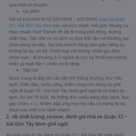
quá trình di chuyển.
Ưu điểm
Giá vé khá bình ổn từ 220.000đ - 300.000đ.
Loại xe Quận
12 - Sài Gòn Tây Ninh
này với kích thước nhỏ gọn, Khung xe
theo chuẩn Ford Transit rất dễ đi trong phố đông, đường
chật hẹp. Các nhà xe có dịch vụ đưa đón tận nơi thường lựa
chọn dòng xe này. Tạo cho khách hàng cảm giác riêng tư,
không ồn ào, xô bồ. Thích hợp với những nhóm gia đình,
nhóm bạn - đi khoảng 5-7 người sẽ cực kỳ thoải mái không
khác gì thuê hẳn 1 chiếc xe đi riêng
Tiện ích
Được trang bị đầy đủ các tiện ích thông thường như máy
lạnh, chăn đắp, nước uống. Điểm cộng cho dòng xe ghế
ngồi đi Quận 12 - Sài Gòn Tây Ninh ghế ngồi là có thêm tủ
lạnh, tivi led 19 inch, hệ thống đèn chiếu sáng đọc sách, bục
gác chân, v.v.. Nhằm đáp ứng mọi nhu cầu và mang lại sự
thoải mái nhất cho hành khách.
2. Về chất lượng, review, đánh giá nhà xe Quận 12 -
Sài Gòn Tây Ninh ghế ngồi
Xe ghế ngồi đi Tây Ninh từ Quận 12 - Sài Gòn tốt nhất được