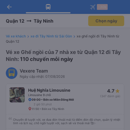
arrow_back
Tải app Vexere ngay!
Tải app Vexere
-30k
Mở app
Mở app
Nhận ưu đãi thành viên độc
-30k/ghế khi đặt vé máy bay qua
quyền
app
Quận 12
Tây Ninh
Chọn ngày
Vé xe khách
xe đi Tây Ninh từ Sài Gòn
xe ghế ngồi đi Tây Ninh từ
Quận 12
Vé xe Ghế ngồi của 7 nhà xe từ Quận 12 đi Tây
Ninh
: 110 chuyến mỗi ngày
Vexere Team
Ngày cập nhật: 07/08/2026
Huệ Nghĩa Limousine
4.7
Limousine 9 chỗ
(347 đánh giá)
09:00 • Bến xe Miền Đông Mới
2 giờ 50 phút
11:50 • Bến xe Tây Ninh
Chuyến đi tuyệt vời, xe đưa đón thoải mái từ điểm đón đã chọn, quản lý nhiệt
tình và lịch sự, chỗ ngồi tuyệt vời, sạch sẽ và thoải mái 🥰✨