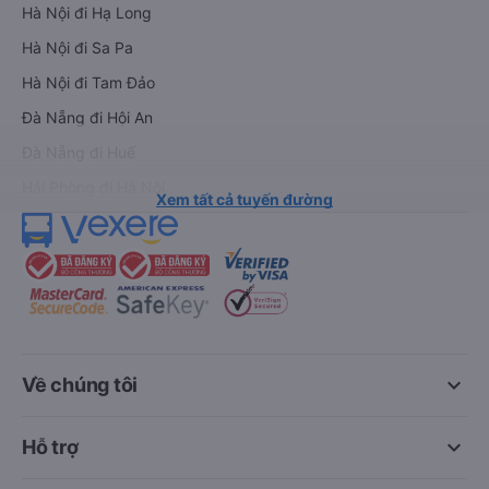
Hà Nội đi Hạ Long
Hà Nội đi Sa Pa
Hà Nội đi Tam Đảo
Đà Nẵng đi Hội An
Đà Nẵng đi Huế
Hải Phòng đi Hà Nội
Xem tất cả tuyến đường
keyboard_arrow_down
Về chúng tôi
keyboard_arrow_down
Hỗ trợ