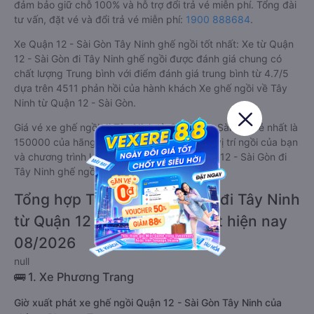
đảm bảo giữ chỗ 100% và hỗ trợ đổi trả vé miễn phí. Tổng đài
tư vấn, đặt vé và đổi trả vé miễn phí:
1900 888684
.
Xe Quận 12 - Sài Gòn Tây Ninh ghế ngồi tốt nhất: Xe từ Quận
12 - Sài Gòn đi Tây Ninh ghế ngồi được đánh giá chung có
chất lượng Trung bình với điểm đánh giá trung bình từ 4.7/5
dựa trên 4511 phản hồi của hành khách Xe ghế ngồi về Tây
Ninh từ Quận 12 - Sài Gòn.
Giá vé xe ghế ngồi đi Tây Ninh từ Quận 12 - Sài Gòn rẻ nhất là
150000 của hãng xe Ba Đời. Tùy thuộc vào vị trí ngồi của bạn
và chương trình khuyến mãi, giá vé Xe Quận 12 - Sài Gòn đi
Tây Ninh ghế ngồi này có thể sẽ rẻ hơn
Tổng hợp TOP 4 xe ghế ngồi đi Tây Ninh
từ Quận 12 - Sài Gòn tốt nhất hiện nay
08/2026
null
🚌 1. Xe Phương Trang
Giờ xuất phát xe ghế ngồi Quận 12 - Sài Gòn Tây Ninh của