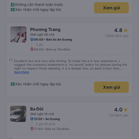
Không cần thanh toán trước
Xem giá
Xác nhận chỗ ngay lập tức
Phương Trang
4.8
Ghế ngồi 28 chỗ
(3966 đánh giá)
06:00 • Bến Xe An Sương
3 giờ
09:00 • Bến xe Tân Biên
Excellent bus and very safe driving. To make this a 5-star experience, I
suggest the company implements a "no sound" policy for phones during the
night to respect those sleeping. It is a sleeper bus, so quiet is key! Also,
please display the Wi-Fi password clearly inside the cabin for convenience. I
Xem thêm
would definitely ride with them again! -------------- ​ Xe chất lượng tốt và
tài xế lái xe rất an toàn. Để dịch vụ hoàn hảo hơn, tôi góp ý nhà xe nên có
quy định rõ ràng về việc giữ im lặng (tắt âm thanh điện thoại) vào ban đêm
Xác nhận chỗ ngay lập tức
Xem giá
để tránh làm phiền hành khách khác ngủ. Ngoài ra, nhà xe nên dán sẵn mật
khẩu Wi-Fi trong xe để hành khách dễ dàng sử dụng. Tôi vẫn sẽ tiếp tục ủng
hộ nhà xe trong tương lai!
Ba Đời
4.0
Ghế ngồi 16 chỗ
(34 đánh giá)
15:00 • An Sương
2 giờ 40 phút
17:40 • Bến xe Tân Biên