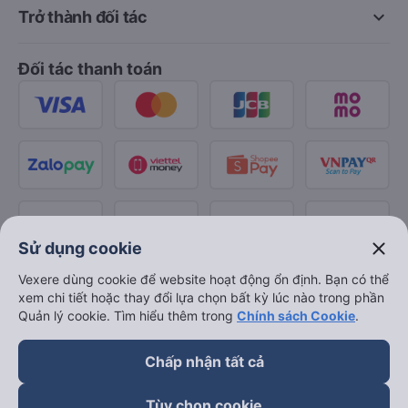
keyboard_arrow_down
Trở thành đối tác
Đối tác thanh toán
close
Sử dụng cookie
Vexere dùng cookie để website hoạt động ổn định. Bạn có thể
xem chi tiết hoặc thay đổi lựa chọn bất kỳ lúc nào trong phần
Quản lý cookie. Tìm hiểu thêm trong
Chính sách Cookie
.
Chấp nhận tất cả
Tùy chọn cookie