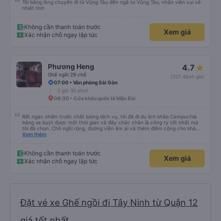
Tôi bằng lòng chuyến đi từ Vũng Tàu đến ngã tư Vũng Tàu, nhân viên vui vẻ
nhiệt tình
Không cần thanh toán trước
Xem giá
Xác nhận chỗ ngay lập tức
Phương Heng
4.7
Ghế ngồi 29 chỗ
(201 đánh giá)
07:00 • Văn phòng Sài Gòn
2 giờ 30 phút
09:30 • Cửa khẩu quốc tế Mộc Bài
Rất ngạc nhiên trước chất lượng dịch vụ, tôi đã đi du lịch khắp Campuchia
bằng xe buýt được một thời gian và đây chắc chắn là công ty tốt nhất mà
tôi đã chọn. Chỗ ngồi rộng, đường viền êm ái và thêm điểm cộng cho khả
năng nằm. (Bạn có thể không hiểu mọi chuyện xảy ra ở biên giới, với hộ
Xem thêm
chiếu và mọi thứ nhưng bạn chỉ cần tin tưởng vào quy trình và làm theo
nhóm) 10/10
Không cần thanh toán trước
Xem giá
Xác nhận chỗ ngay lập tức
Đặt vé xe Ghế ngồi đi Tây Ninh từ Quận 12
giá tốt nhất