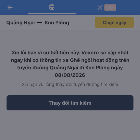
arrow_back
Tải app Vexere ngay!
Tải app Vexere
-30k
Mở app
Mở app
Nhận ưu đãi thành viên độc
-30k/ghế khi đặt vé máy bay qua
quyền
app
Quảng Ngãi
Kon Plông
Chọn ngày
Xin lỗi bạn vì sự bất tiện này. Vexere sẽ cập nhật
ngay khi có thông tin xe Ghế ngồi hoạt động trên
tuyến đường Quảng Ngãi đi Kon Plông ngày
08/08/2026
Xin bạn vui lòng thay đổi tuyến đường tìm kiếm
Thay đổi tìm kiếm