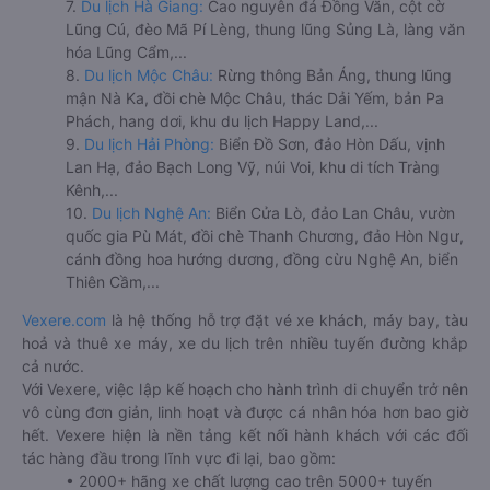
7.
Du lịch Hà Giang:
Cao nguyên đá Đồng Văn, cột cờ
Lũng Cú, đèo Mã Pí Lèng, thung lũng Sủng Là, làng văn
hóa Lũng Cẩm,...
8.
Du lịch Mộc Châu:
Rừng thông Bản Áng, thung lũng
mận Nà Ka, đồi chè Mộc Châu, thác Dải Yếm, bản Pa
Phách, hang dơi, khu du lịch Happy Land,...
9.
Du lịch Hải Phòng:
Biển Đồ Sơn, đảo Hòn Dấu, vịnh
Lan Hạ, đảo Bạch Long Vỹ, núi Voi, khu di tích Tràng
Kênh,...
10.
Du lịch Nghệ An:
Biển Cửa Lò, đảo Lan Châu, vườn
quốc gia Pù Mát, đồi chè Thanh Chương, đảo Hòn Ngư,
cánh đồng hoa hướng dương, đồng cừu Nghệ An, biển
Thiên Cầm,...
Vexere.com
là hệ thống hỗ trợ đặt vé xe khách, máy bay, tàu
hoả và thuê xe máy, xe du lịch trên nhiều tuyến đường khắp
cả nước.
Với Vexere, việc lập kế hoạch cho hành trình di chuyển trở nên
vô cùng đơn giản, linh hoạt và được cá nhân hóa hơn bao giờ
hết. Vexere hiện là nền tảng kết nối hành khách với các đối
tác hàng đầu trong lĩnh vực đi lại, bao gồm:
• 2000+ hãng xe chất lượng cao trên 5000+ tuyến