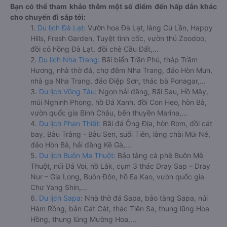
Bạn có thể tham khảo thêm một số điểm đến hấp dẫn khác
cho chuyến đi sắp tới:
1.
Du lịch Đà Lạt:
Vườn hoa Đà Lạt, làng Cù Lần, Happy
Hills, Fresh Garden, Tuyệt tình cốc, vườn thú Zoodoo,
đồi cỏ hồng Đà Lạt, đồi chè Cầu Đất,...
2.
Du lịch Nha Trang:
Bãi biển Trần Phú, tháp Trầm
Hương, nhà thờ đá, chợ đêm Nha Trang, đảo Hòn Mun,
nhà ga Nha Trang, đảo Điệp Sơn, thác bà Ponagar,...
3.
Du lịch Vũng Tàu:
Ngọn hải đăng, Bãi Sau, Hồ Mây,
mũi Nghinh Phong, hồ Đá Xanh, đồi Con Heo, hòn Bà,
vườn quốc gia Bình Châu, bến thuyền Marina,...
4.
Du lịch Phan Thiết:
Bãi đá Ông Địa, hòn Rơm, đồi cát
bay, Bàu Trắng - Bàu Sen, suối Tiên, làng chài Mũi Né,
đảo Hòn Bà, hải đăng Kê Gà,...
5.
Du lịch Buôn Ma Thuột:
Bảo tàng cà phê Buôn Mê
Thuột, núi Đá Voi, hồ Lắk, cụm 3 thác Dray Sap – Dray
Nur – Gia Long, Buôn Đôn, hồ Ea Kao, vườn quốc gia
Chư Yang Shin,...
6.
Du lịch Sapa:
Nhà thờ đá Sapa, bảo tàng Sapa, núi
Hàm Rồng, bản Cát Cát, thác Tiên Sa, thung lũng Hoa
Hồng, thung lũng Mường Hoa,...