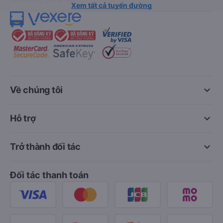
Xem tất cả tuyến đường
keyboard_arrow_down
Về chúng tôi
keyboard_arrow_down
Hỗ trợ
keyboard_arrow_down
Trở thành đối tác
Đối tác thanh toán