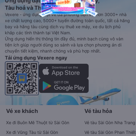
Ứng dụng đặt vé Xe khách, Máy bay,
Tàu hoả và Thuê xe
Vexere - ứng dụng đặt vé đa phương tiện với hơn 3000+ nhà
xe chất lượng cao, 5000+ tuyến đường toàn quốc, tất cả hãng
bay và hãng tàu cùng dịch vụ thuê xe máy, xe du lịch phủ
khắp các tỉnh thành tại Việt Nam.
Ứng dụng hiển thị thông tin đầy đủ, minh bạch cùng vô vàn
tiện ích giúp người dùng so sánh và lựa chọn phương án di
chuyển tiết kiệm, nhanh chóng và phù hợp nhất.
Tải ứng dụng Vexere ngay
Vé xe khách
Vé tàu hỏa
Xe đi Buôn Mê Thuột từ Sài Gòn
Vé tàu Sài Gòn Nha Trang
Xe đi Vũng Tàu từ Sài Gòn
Vé tàu Sài Gòn Phan Thiết