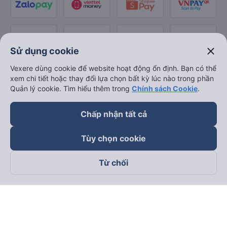
close
Sử dụng cookie
Vexere dùng cookie để website hoạt động ổn định. Bạn có thể
xem chi tiết hoặc thay đổi lựa chọn bất kỳ lúc nào trong phần
Quản lý cookie. Tìm hiểu thêm trong
Chính sách Cookie
.
Chấp nhận tất cả
Tùy chọn cookie
Từ chối
Theo dõi chúng tôi trên
Facebook
Tiktok
Youtube
Công ty TNHH Thương Mại Dịch Vụ Vexere