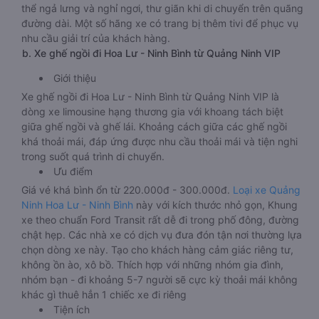
thể ngả lưng và nghỉ ngơi, thư giãn khi di chuyển trên quãng
đường dài. Một số hãng xe có trang bị thêm tivi để phục vụ
nhu cầu giải trí của khách hàng.
b. Xe ghế ngồi đi Hoa Lư - Ninh Bình từ Quảng Ninh VIP
Giới thiệu
Xe ghế ngồi đi Hoa Lư - Ninh Bình từ Quảng Ninh VIP là
dòng xe limousine hạng thương gia với khoang tách biệt
giữa ghế ngồi và ghế lái. Khoảng cách giữa các ghế ngồi
khá thoải mái, đáp ứng được nhu cầu thoải mái và tiện nghi
trong suốt quá trình di chuyển.
Ưu điểm
Giá vé khá bình ổn từ 220.000đ - 300.000đ.
Loại xe Quảng
Ninh Hoa Lư - Ninh Bình
này với kích thước nhỏ gọn, Khung
xe theo chuẩn Ford Transit rất dễ đi trong phố đông, đường
chật hẹp. Các nhà xe có dịch vụ đưa đón tận nơi thường lựa
chọn dòng xe này. Tạo cho khách hàng cảm giác riêng tư,
không ồn ào, xô bồ. Thích hợp với những nhóm gia đình,
nhóm bạn - đi khoảng 5-7 người sẽ cực kỳ thoải mái không
khác gì thuê hẳn 1 chiếc xe đi riêng
Tiện ích