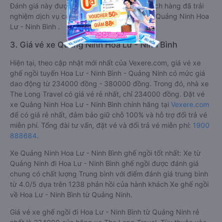
Đánh giá này được viết trực tiếp bởi các khách hàng đã trải
nghiệm dịch vụ của các hãng xe ghế ngồi đi Quảng Ninh Hoa
Lư - Ninh Bình .
3. Giá vé xe Quảng Ninh Hoa Lư - Ninh Bình
Hiện tại, theo cập nhật mới nhất của Vexere.com, giá vé xe
ghế ngồi tuyến Hoa Lư - Ninh Bình - Quảng Ninh có mức giá
dao động từ 234000 đồng - 380000 đồng. Trong đó, nhà xe
The Long Travel có giá vé rẻ nhất, chỉ 234000 đồng. Đặt vé
xe Quảng Ninh Hoa Lư - Ninh Bình chính hãng tại
Vexere.com
để có giá rẻ nhất, đảm bảo giữ chỗ 100% và hỗ trợ đổi trả vé
miễn phí. Tổng đài tư vấn, đặt vé và đổi trả vé miễn phí:
1900
888684
.
Xe Quảng Ninh Hoa Lư - Ninh Bình ghế ngồi tốt nhất: Xe từ
Quảng Ninh đi Hoa Lư - Ninh Bình ghế ngồi được đánh giá
chung có chất lượng Trung bình với điểm đánh giá trung bình
từ 4.0/5 dựa trên 1238 phản hồi của hành khách Xe ghế ngồi
về Hoa Lư - Ninh Bình từ Quảng Ninh.
Giá vé xe ghế ngồi đi Hoa Lư - Ninh Bình từ Quảng Ninh rẻ