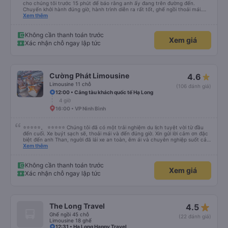
cho chúng tôi trước 15 phút để báo rằng anh ấy đang trên đường đến.
Chuyến khởi hành đúng giờ, hành trình diễn ra rất tốt, ghế ngồi thoải mái.
Chúng tôi đã chọn trả khách ở Tam Cốc khi đặt xe trực tuyến, tài xế đã trả
Xem thêm
khách ở gần nơi lưu trú.
Không cần thanh toán trước
Xem giá
Xác nhận chỗ ngay lập tức
Cường Phát Limousine
4.6
Limousine 11 chỗ
(106 đánh giá)
12:00 • Cảng tàu khách quốc tế Hạ Long
4 giờ
16:00 • VP Ninh Bình
⭐⭐⭐⭐⭐。 ⭐⭐⭐⭐⭐ Chúng tôi đã có một trải nghiệm du lịch tuyệt vời từ đầu
đến cuối. Xe buýt sạch sẽ, thoải mái và đến đúng giờ. Xin gửi lời cảm ơn đặc
biệt đến anh Than, người đã lái xe an toàn, êm ái và chuyên nghiệp suốt cả
hành trình. Sự cẩn thận của anh ấy khiến chúng tôi cảm thấy thoải mái và
Xem thêm
an tâm mọi lúc. Chúng tôi cũng muốn bày tỏ lòng biết ơn chân thành đến Ivy
vì dịch vụ khách hàng xuất sắc của cô ấy. Cô ấy thân thiện, chuyên nghiệp
và luôn nhanh chóng trả lời các câu hỏi của chúng tôi. Mọi thứ đều được tổ
Không cần thanh toán trước
Xem giá
chức tốt, khiến chuyến đi của chúng tôi suôn sẻ, thú vị và hoàn toàn không
Xác nhận chỗ ngay lập tức
căng thẳng. Chúng tôi thực sự đánh giá cao dịch vụ tuyệt vời và rất khuyến
khích mọi người sử dụng dịch vụ của công ty này nếu đi du lịch tại Việt Nam.
Cảm ơn anh Than và Ivy đã giúp chuyến đi của chúng tôi trở thành một trải
nghiệm tuyệt vời!
star_rate
The Long Travel
4.5
Ghế ngồi 45 chỗ
(22 đánh giá)
Limousine 18 ghế
12:31 • Ha Long Happy Travel