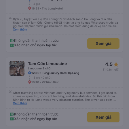
4 giờ
16:31 • The Long Hotel
Dịch vụ tuyệt vời. Họ đón chúng tôi từ khách sạn ở Hạ Long và đưa đến
khách sạn ở Tam Cốc. Chúng tôi đã nhắn tin cho họ qua WhatsApp trước và
gọi điện 10 phút trước giờ khởi hành. Có một điểm dừng để đi vệ sinh và ăn
nhẹ. Họ cung cấp một chai nước 0,5 lít. Xe buýt lớn và chỗ ngồi khá thoải
Xem thêm
mái. Chuyến đi mất hơn bốn tiếng.
Không cần thanh toán trước
Xem giá
Xác nhận chỗ ngay lập tức
star_rate
Tam Cốc Limousine
4.5
Limousine 9 chỗ
(31 đánh giá)
12:30 • Tùng Luxury Hotel Hạ Long
3 giờ 40 phút
16:10 • VP Ninh Bình
After traveling across Vietnam and trying many bus services, I got used to
chaos — speeding, constant honking, and stressful rides. So this trip from
Ninh Binh to Ha Long was a very pleasant surprise. The driver was calm,
drove safely, didn’t speed, and avoided unnecessary honking. The ride felt
Xem thêm
smooth and controlled the entire way. What impressed me even more was
the service: the driver picked up my family directly from our hotel and kindly
offered to drop us off at our hotel in Ha Long, saving us extra time and
Không cần thanh toán trước
Xem giá
hassle. A truly comfortable trip for the whole family. I’m glad I chose this
Xác nhận chỗ ngay lập tức
service and can confidently recommend it. } Sau khi đi nhiều nơi ở Việt Nam
và thử nhiều hãng xe, tôi đã quen với việc xe chạy nhanh, bóp còi liên tục và
những chuyến đi khá căng thẳng. Vì vậy chuyến đi từ Ninh Bình đến Hạ Long