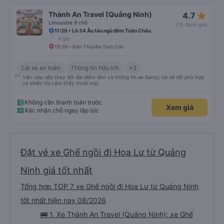
lần này là một bất ngờ rất dễ chịu. Tài xế lái xe bình tĩnh, an toàn, không
chạy quá tốc độ và không bấm còi không cần thiết. Suốt hành trình rất êm
star_rate
Thành An Travel (Quảng Ninh)
4.7
và dễ chịu. Điểm cộng lớn là dịch vụ: tài xế đón gia đình tôi tận khách sạn và
còn chủ động đề nghị đưa chúng tôi đến đúng khách sạn ở Hạ Long, giúp tiết
Limousine 9 chỗ
(15 đánh giá)
kiệm thời gian và tránh phiền toái. Một chuyến đi rất thoải mái cho cả gia
11:20 • Lô 34 Âu tàu ngủ đêm Tuần Châu
đình. Tôi rất hài lòng và hoàn toàn có thể рекомендовать dịch vụ này
4 giờ
15:20 • Bến Thuyền Tam Cốc
Lái xe an toàn
Thông tin hữu ích
+2
Việc sắp xếp thay đổi địa điểm đón và thông tin xe &amp; tài xế rất phù hợp
và khiến tôi cảm thấy thoải mái.
Không cần thanh toán trước
Xem giá
Xác nhận chỗ ngay lập tức
Đặt vé xe Ghế ngồi đi Hoa Lư từ Quảng
Ninh giá tốt nhất
Tổng hợp TOP 7 xe Ghế ngồi đi Hoa Lư từ Quảng Ninh
tốt nhất hiện nay 08/2026
🚌 1. Xe Thành An Travel (Quảng Ninh): xe Ghế