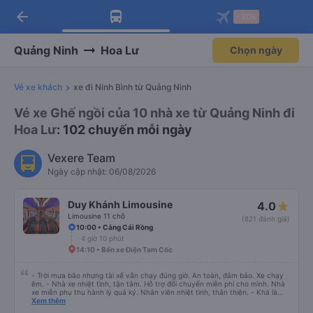
arrow_back
Tải app Vexere ngay!
Tải app Vexere
-30k
Mở app
Mở app
Nhận ưu đãi thành viên độc
-30k/ghế khi đặt vé máy bay qua
quyền
app
Quảng Ninh
Hoa Lư
Chọn ngày
Vé xe khách
xe đi Ninh Bình từ Quảng Ninh
Vé xe Ghế ngồi của 10 nhà xe từ Quảng Ninh đi
Hoa Lư
: 102 chuyến mỗi ngày
Vexere Team
Ngày cập nhật: 06/08/2026
Duy Khánh Limousine
4.0
Limousine 11 chỗ
(821 đánh giá)
10:00 • Cảng Cái Rồng
4 giờ 10 phút
14:10 • Bến xe Điện Tam Cốc
- Trời mưa bão nhưng tài xế vẫn chạy đúng giờ. An toàn, đảm bảo. Xe chạy
êm. - Nhà xe nhiệt tình, tận tâm. Hỗ trợ đổi chuyến miễn phí cho mình. Nhà
xe miễn phụ thu hành lý quá ký. Nhân viên nhiệt tình, thân thiện. - Khá là
thích tài xế. Lái xe an toàn. Chu đáo, thân thiện, nhiệt tình. - Xe ngồi thoải
Xem thêm
mái, có massage, có ổ cắm sạc. - Giữa trời mưa bão, mình vẫn kịp giờ