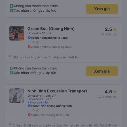
check-in sân bay nên cho 5 sao.
Không cần thanh toán trước
Xem giá
Xác nhận chỗ ngay lập tức
Green Bus (Quảng Ninh)
2.5
Limousine 10 chỗ
(8 đánh giá)
19:00 • Văn phòng Hạ Long
3 giờ
22:00 • Mike's Travel Agency
Nhà xe chạy êm, dịch vụ tốt, nhân viên nhiệt tình
Không cần thanh toán trước
Xem giá
Xác nhận chỗ ngay lập tức
Ninh Bình Excursion Transport
4.5
Limousine 11 chỗ VIP
(236 đánh giá)
Limousine 23 chỗ
+1 loại xe khác
12:02 • Văn phòng Quảng Ninh
3 giờ
15:02 • Văn phòng Ninh Bình
Chúng tôi đặt vé trực tuyến và được đón tại văn phòng Hà Nội. Tài xế đã gọi