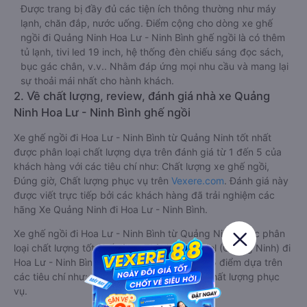
Được trang bị đầy đủ các tiện ích thông thường như máy
lạnh, chăn đắp, nước uống. Điểm cộng cho dòng xe ghế
ngồi đi Quảng Ninh Hoa Lư - Ninh Bình ghế ngồi là có thêm
tủ lạnh, tivi led 19 inch, hệ thống đèn chiếu sáng đọc sách,
bục gác chân, v.v.. Nhằm đáp ứng mọi nhu cầu và mang lại
sự thoải mái nhất cho hành khách.
2. Về chất lượng, review, đánh giá nhà xe Quảng
Ninh Hoa Lư - Ninh Bình ghế ngồi
Xe ghế ngồi đi Hoa Lư - Ninh Bình từ Quảng Ninh tốt nhất
được phân loại chất lượng dựa trên đánh giá từ 1 đến 5 của
khách hàng với các tiêu chí như: Chất lượng xe ghế ngồi,
Đúng giờ, Chất lượng phục vụ trên
Vexere.com
. Đánh giá này
được viết trực tiếp bởi các khách hàng đã trải nghiệm các
hãng Xe Quảng Ninh đi Hoa Lư - Ninh Bình.
Xe ghế ngồi đi Hoa Lư - Ninh Bình từ Quảng Ninh được phân
loại chất lượng tốt nhất là xe Thành An Travel (Quảng Ninh) đi
Hoa Lư - Ninh Bình từ Quảng Ninh đạt 4.7 / 5 điểm dựa trên
các tiêu chí như: Chất lượng xe, Đúng giờ, Chất lượng phục
vụ.