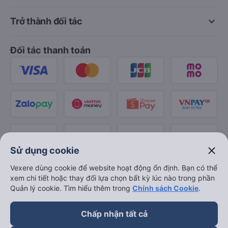
keyboard_arrow_down
Trở thành đối tác
Đối tác thanh toán
close
Sử dụng cookie
Vexere dùng cookie để website hoạt động ổn định. Bạn có thể
xem chi tiết hoặc thay đổi lựa chọn bất kỳ lúc nào trong phần
Quản lý cookie. Tìm hiểu thêm trong
Chính sách Cookie
.
Chấp nhận tất cả