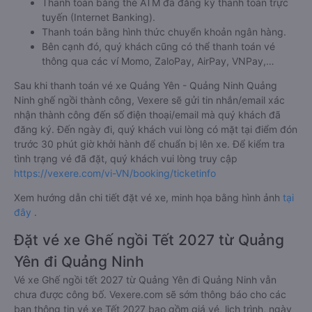
Thanh toán bằng thẻ ATM đã đăng ký thanh toán trực
tuyến (Internet Banking).
Thanh toán bằng hình thức chuyển khoản ngân hàng.
Bên cạnh đó, quý khách cũng có thể thanh toán vé
thông qua các ví Momo, ZaloPay, AirPay, VNPay,…
Sau khi thanh toán vé xe Quảng Yên - Quảng Ninh Quảng
Ninh ghế ngồi thành công, Vexere sẽ gửi tin nhắn/email xác
nhận thành công đến số điện thoại/email mà quý khách đã
đăng ký. Đến ngày đi, quý khách vui lòng có mặt tại điểm đón
trước 30 phút giờ khởi hành để chuẩn bị lên xe. Để kiểm tra
tình trạng vé đã đặt, quý khách vui lòng truy cập
https://vexere.com/vi-VN/booking/ticketinfo
Xem hướng dẫn chi tiết đặt vé xe, minh họa bằng hình ảnh
tại
đây
.
Đặt vé xe Ghế ngồi Tết 2027 từ Quảng
Yên đi Quảng Ninh
Vé xe Ghế ngồi tết 2027 từ Quảng Yên đi Quảng Ninh vẫn
chưa được công bố. Vexere.com sẽ sớm thông báo cho các
bạn thông tin vé xe Tết 2027 bao gồm giá vé, lịch trình, ngày