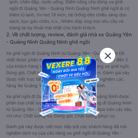
lạnh, chăn đắp, nước uống. Điểm cộng cho dòng xe ghế
ngồi đi Quảng Yên - Quảng Ninh Quảng Ninh ghế ngồi là có
thêm tủ lạnh, tivi led 19 inch, hệ thống đèn chiếu sáng đọc
sách, bục gác chân, v.v.. Nhằm đáp ứng mọi nhu cầu và
mang lại sự thoải mái nhất cho hành khách.
2. Về chất lượng, review, đánh giá nhà xe Quảng Yên
- Quảng Ninh Quảng Ninh ghế ngồi
Xe ghế ngồi đi Quảng Ninh từ Quảng Yên - Quảng Ninh tốt
nhất được phân loại chất lượng dựa trên đánh giá từ 1 đến 5
của khách hàng với các tiêu chí như: Chất lượng xe ghế ngồi,
Đúng giờ, Chất lượng phục vụ trên
Vexere.com
. Đánh giá này
được viết trực tiếp bởi các khách hàng đã trải nghiệm các
hãng Xe Quảng Yên - Quảng Ninh đi Quảng Ninh.
Xe ghế ngồi đi Quảng Ninh từ Quảng Yên - Quảng Ninh được
phân loại chất lượng tốt nhất là xe Hoàng Công đi Quảng Ninh
từ Quảng Yên - Quảng Ninh đạt 4.7 / 5 điểm dựa trên các tiêu
chí như: Chất lượng xe, Đúng giờ, Chất lượng phục vụ.
Đánh giá này được viết trực tiếp bởi các khách hàng đã trải
nghiệm dịch vụ của các hãng xe ghế ngồi đi Quảng Yên -