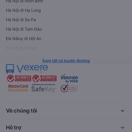
Hà Nội đi Ninh Bình
Hà Nội đi Hạ Long
Hà Nội đi Sa Pa
Hà Nội đi Tam Đảo
Đà Nẵng đi Hội An
Đà Nẵng đi Huế
Hải Phòng đi Hà Nội
Xem tất cả tuyến đường
keyboard_arrow_down
Về chúng tôi
keyboard_arrow_down
Hỗ trợ