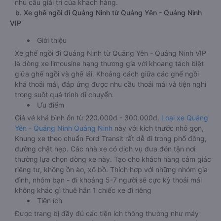
nhu cầu giải trí của khách hàng.
b. Xe ghế ngồi đi Quảng Ninh từ Quảng Yên - Quảng Ninh
VIP
Giới thiệu
Xe ghế ngồi đi Quảng Ninh từ Quảng Yên - Quảng Ninh VIP
là dòng xe limousine hạng thương gia với khoang tách biệt
giữa ghế ngồi và ghế lái. Khoảng cách giữa các ghế ngồi
khá thoải mái, đáp ứng được nhu cầu thoải mái và tiện nghi
trong suốt quá trình di chuyển.
Ưu điểm
Giá vé khá bình ổn từ 220.000đ - 300.000đ.
Loại xe Quảng
Yên - Quảng Ninh Quảng Ninh
này với kích thước nhỏ gọn,
Khung xe theo chuẩn Ford Transit rất dễ đi trong phố đông,
đường chật hẹp. Các nhà xe có dịch vụ đưa đón tận nơi
thường lựa chọn dòng xe này. Tạo cho khách hàng cảm giác
riêng tư, không ồn ào, xô bồ. Thích hợp với những nhóm gia
đình, nhóm bạn - đi khoảng 5-7 người sẽ cực kỳ thoải mái
không khác gì thuê hẳn 1 chiếc xe đi riêng
Tiện ích
Được trang bị đầy đủ các tiện ích thông thường như máy