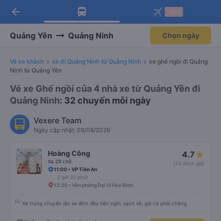
arrow_back
Tải app Vexere ngay!
Tải app Vexere
-30k
Mở app
Mở app
Nhận ưu đãi thành viên độc
-30k/ghế khi đặt vé máy bay qua
quyền
app
Quảng Yên
Quảng Ninh
Chọn ngày
Vé xe khách
xe đi Quảng Ninh từ Quảng Ninh
xe ghế ngồi đi Quảng
Ninh từ Quảng Yên
Vé xe Ghế ngồi của 4 nhà xe từ Quảng Yên đi
Quảng Ninh
: 32 chuyến mỗi ngày
Vexere Team
Ngày cập nhật: 08/08/2026
Hoàng Công
4.7
Xe 29 chỗ
(24 đánh giá)
11:00 • VP Tiền An
2 giờ 20 phút
13:20 • Văn phòng Đại lộ Hòa Bình
Xe trung chuyển lẫn xe đính đều tiện nghi, sạch sẽ, giá cả phải chăng.