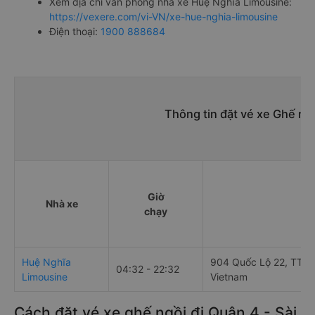
Xem địa chỉ văn phòng nhà xe Huệ Nghĩa Limousine:
https://vexere.com/vi-VN/xe-hue-nghia-limousine
Điện thoại:
1900 888684
Thông tin đặt vé xe Ghế ng
Giờ
Nhà xe
chạy
Huệ Nghĩa
904 Quốc Lộ 22, TT. Củ
04:32 - 22:32
Limousine
Vietnam
Cách đặt vé xe ghế ngồi đi Quận 4 - Sài