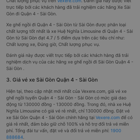
Chất lượng phục vụ trên
Vexere.com
. Đánh giá này được viết
trực tiếp bởi các khách hàng đã trải nghiệm các hãng Xe Sài
Gòn đi Quận 4 - Sài Gòn.
Xe ghế ngồi đi Quận 4 - Sài Gòn từ Sài Gòn được phân loại
chất lượng tốt nhất là xe Huệ Nghĩa Limousine đi Quận 4 - Sài
Gòn từ Sài Gòn đạt 4.7 / 5 điểm dựa trên các tiêu chí như:
Chất lượng xe, Đúng giờ, Chất lượng phục vụ.
Đánh giá này được viết trực tiếp bởi các khách hàng đã trải
nghiệm dịch vụ của các hãng xe ghế ngồi đi Sài Gòn Quận 4 -
Sài Gòn .
3. Giá vé xe Sài Gòn Quận 4 - Sài Gòn
Hiện tại, theo cập nhật mới nhất của Vexere.com, giá vé xe
ghế ngồi tuyến Quận 4 - Sài Gòn - Sài Gòn có mức giá dao
động từ 130000 đồng - 130000 đồng. Trong đó, nhà xe Huệ
Nghĩa Limousine có giá vé rẻ nhất, chỉ 130000 đồng. Đặt vé
xe Sài Gòn Quận 4 - Sài Gòn chính hãng tại
Vexere.com
để có
giá rẻ nhất, đảm bảo giữ chỗ 100% và hỗ trợ đổi trả vé miễn
phí. Tổng đài tư vấn, đặt vé và đổi trả vé miễn phí:
1900
888684
.