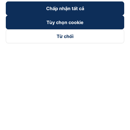
Chấp nhận tất cả
Tùy chọn cookie
Từ chối
Theo dõi chúng tôi trên
Facebook
Tiktok
Youtube
Công ty TNHH Thương Mại Dịch Vụ Vexere
Địa chỉ đăng ký kinh doanh: 8C Chữ Đồng Tử, Phường Tân
Sơn Nhất, TP. Hồ Chí Minh, Việt Nam
Địa chỉ
:
Lầu 2, toà nhà H3 Circo Hoàng Diệu, 384 Hoàng Diệu,
Phường Khánh Hội, TP Hồ Chí Minh, Việt Nam
Tầng 3, toà nhà 101 Láng Hạ, 101 Láng Hạ, Phường Láng, TP.
Hà Nội, Việt Nam
Giấy chứng nhận ĐKKD số 0315133726 do Sở KH và ĐT TP.
Hồ Chí Minh cấp lần đầu ngày 27/6/2018
Bản quyền © 2025 thuộc về Vexere.com