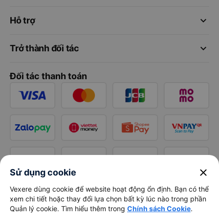
keyboard_arrow_down
Hỗ trợ
keyboard_arrow_down
Trở thành đối tác
Đối tác thanh toán
close
Sử dụng cookie
Vexere dùng cookie để website hoạt động ổn định. Bạn có thể
xem chi tiết hoặc thay đổi lựa chọn bất kỳ lúc nào trong phần
Quản lý cookie. Tìm hiểu thêm trong
Chính sách Cookie
.