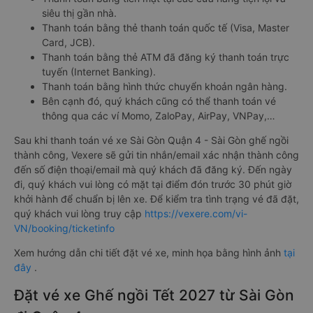
siêu thị gần nhà.
Thanh toán bằng thẻ thanh toán quốc tế (Visa, Master
Card, JCB).
Thanh toán bằng thẻ ATM đã đăng ký thanh toán trực
tuyến (Internet Banking).
Thanh toán bằng hình thức chuyển khoản ngân hàng.
Bên cạnh đó, quý khách cũng có thể thanh toán vé
thông qua các ví Momo, ZaloPay, AirPay, VNPay,…
Sau khi thanh toán vé xe Sài Gòn Quận 4 - Sài Gòn ghế ngồi
thành công, Vexere sẽ gửi tin nhắn/email xác nhận thành công
đến số điện thoại/email mà quý khách đã đăng ký. Đến ngày
đi, quý khách vui lòng có mặt tại điểm đón trước 30 phút giờ
khởi hành để chuẩn bị lên xe. Để kiểm tra tình trạng vé đã đặt,
quý khách vui lòng truy cập
https://vexere.com/vi-
VN/booking/ticketinfo
Xem hướng dẫn chi tiết đặt vé xe, minh họa bằng hình ảnh
tại
đây
.
Đặt vé xe Ghế ngồi Tết 2027 từ Sài Gòn