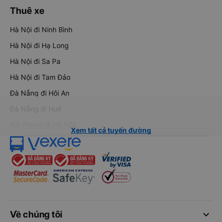
Thuê xe
Hà Nội đi Ninh Bình
Hà Nội đi Hạ Long
Hà Nội đi Sa Pa
Hà Nội đi Tam Đảo
Đà Nẵng đi Hội An
Đà Nẵng đi Huế
Hải Phòng đi Hà Nội
Xem tất cả tuyến đường
keyboard_arrow_down
Về chúng tôi