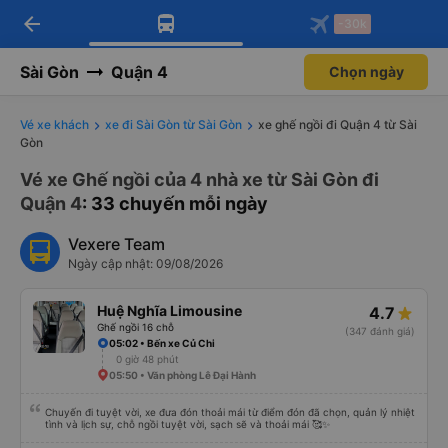
arrow_back
Tải app Vexere ngay!
Tải app Vexere
-30k
Mở app
Mở app
Nhận ưu đãi thành viên độc
-30k/ghế khi đặt vé máy bay qua
quyền
app
Sài Gòn
Quận 4
Chọn ngày
Vé xe khách
xe đi Sài Gòn từ Sài Gòn
xe ghế ngồi đi Quận 4 từ Sài
Gòn
Vé xe Ghế ngồi của 4 nhà xe từ Sài Gòn đi
Quận 4
: 33 chuyến mỗi ngày
Vexere Team
Ngày cập nhật: 09/08/2026
Huệ Nghĩa Limousine
4.7
Ghế ngồi 16 chỗ
(347 đánh giá)
05:02 • Bến xe Củ Chi
0 giờ 48 phút
05:50 • Văn phòng Lê Đại Hành
Chuyến đi tuyệt vời, xe đưa đón thoải mái từ điểm đón đã chọn, quản lý nhiệt
tình và lịch sự, chỗ ngồi tuyệt vời, sạch sẽ và thoải mái 🥰✨