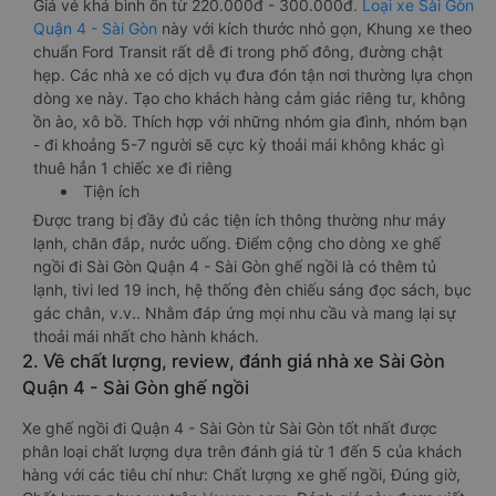
Giá vé khá bình ổn từ 220.000đ - 300.000đ.
Loại xe Sài Gòn
Quận 4 - Sài Gòn
này với kích thước nhỏ gọn, Khung xe theo
chuẩn Ford Transit rất dễ đi trong phố đông, đường chật
hẹp. Các nhà xe có dịch vụ đưa đón tận nơi thường lựa chọn
dòng xe này. Tạo cho khách hàng cảm giác riêng tư, không
ồn ào, xô bồ. Thích hợp với những nhóm gia đình, nhóm bạn
- đi khoảng 5-7 người sẽ cực kỳ thoải mái không khác gì
thuê hẳn 1 chiếc xe đi riêng
Tiện ích
Được trang bị đầy đủ các tiện ích thông thường như máy
lạnh, chăn đắp, nước uống. Điểm cộng cho dòng xe ghế
ngồi đi Sài Gòn Quận 4 - Sài Gòn ghế ngồi là có thêm tủ
lạnh, tivi led 19 inch, hệ thống đèn chiếu sáng đọc sách, bục
gác chân, v.v.. Nhằm đáp ứng mọi nhu cầu và mang lại sự
thoải mái nhất cho hành khách.
2. Về chất lượng, review, đánh giá nhà xe Sài Gòn
Quận 4 - Sài Gòn ghế ngồi
Xe ghế ngồi đi Quận 4 - Sài Gòn từ Sài Gòn tốt nhất được
phân loại chất lượng dựa trên đánh giá từ 1 đến 5 của khách
hàng với các tiêu chí như: Chất lượng xe ghế ngồi, Đúng giờ,