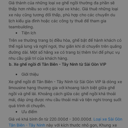
Giá thành của những loại xe ghế ngồi thường đa phần sẽ
thấp hơn nhiều so với các loại xe khác. Giá thuê những loại
xe này cũng tương đối thấp, phù hợp cho các chuyến du
lịch kiểu gia đình hoặc các công ty thuê để tham gia
teambuilding.
Tiện ích
Trên xe thường trang bị điều hòa, ghế bật để hành khách có
thể ngả lưng và nghỉ ngơi, thư giãn khi di chuyển trên quãng
đường dài. Một số hãng xe có trang bị thêm tivi để phục vụ
nhu cầu giải trí của khách hàng.
b. Xe ghế ngồi đi Tân Biên - Tây Ninh từ Sài Gòn VIP
Giới thiệu
Xe ghế ngồi đi Tân Biên - Tây Ninh từ Sài Gòn VIP là dòng xe
limousine hạng thương gia với khoang tách biệt giữa ghế
ngồi và ghế lái. Khoảng cách giữa các ghế ngồi khá thoải
mái, đáp ứng được nhu cầu thoải mái và tiện nghi trong suốt
quá trình di chuyển.
Ưu điểm
Giá vé khá bình ổn từ 220.000đ - 300.000đ.
Loại xe Sài Gòn
Tân Biên - Tây Ninh
này với kích thước nhỏ gọn, Khung xe