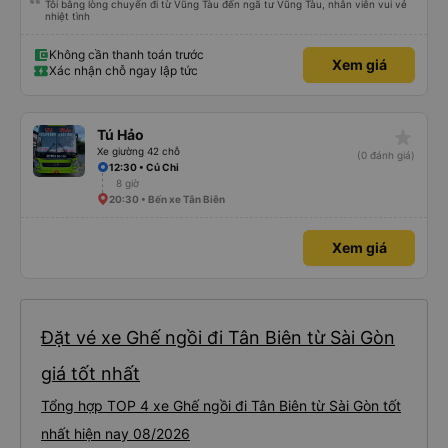
Tôi bằng lòng chuyến đi từ Vũng Tàu đến ngã tư Vũng Tàu, nhân viên vui vẻ
nhiệt tình
Không cần thanh toán trước
Xem giá
Xác nhận chỗ ngay lập tức
star_rate
Tú Hảo
Xe giường 42 chỗ
(0 đánh giá)
12:30 • Củ Chi
8 giờ
20:30 • Bến xe Tân Biên
Xem giá
Đặt vé xe Ghế ngồi đi Tân Biên từ Sài Gòn
giá tốt nhất
Tổng hợp TOP 4 xe Ghế ngồi đi Tân Biên từ Sài Gòn tốt
nhất hiện nay 08/2026