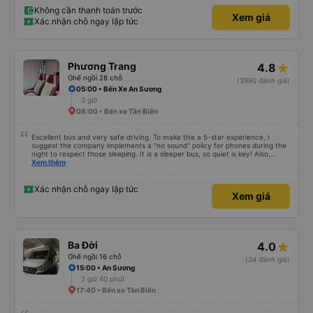
Không cần thanh toán trước
Xem giá
Xác nhận chỗ ngay lập tức
Phương Trang
4.8
Ghế ngồi 28 chỗ
(3990 đánh giá)
05:00 • Bến Xe An Sương
3 giờ
08:00 • Bến xe Tân Biên
Excellent bus and very safe driving. To make this a 5-star experience, I
suggest the company implements a "no sound" policy for phones during the
night to respect those sleeping. It is a sleeper bus, so quiet is key! Also,
please display the Wi-Fi password clearly inside the cabin for convenience. I
Xem thêm
would definitely ride with them again! -------------- ​ Xe chất lượng tốt và
tài xế lái xe rất an toàn. Để dịch vụ hoàn hảo hơn, tôi góp ý nhà xe nên có
quy định rõ ràng về việc giữ im lặng (tắt âm thanh điện thoại) vào ban đêm
Xác nhận chỗ ngay lập tức
Xem giá
để tránh làm phiền hành khách khác ngủ. Ngoài ra, nhà xe nên dán sẵn mật
khẩu Wi-Fi trong xe để hành khách dễ dàng sử dụng. Tôi vẫn sẽ tiếp tục ủng
hộ nhà xe trong tương lai!
Ba Đời
4.0
Ghế ngồi 16 chỗ
(34 đánh giá)
15:00 • An Sương
2 giờ 40 phút
17:40 • Bến xe Tân Biên