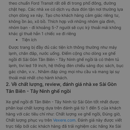
theo chuẩn Ford Transit rất dễ đi trong phố đông, đường
chật hẹp. Các nhà xe có dịch vụ đưa đón tận nơi thường lựa
chọn dòng xe này. Tạo cho khách hàng cảm giác riêng tư,
không ồn ào, xô bồ. Thích hợp với những nhóm gia đình,
nhóm bạn - đi khoảng 5-7 người sẽ cực kỳ thoải mái không
khác gì thuê hẳn 1 chiếc xe đi riêng
Tiện ích
Được trang bị đầy đủ các tiện ích thông thường như máy
lạnh, chăn đắp, nước uống. Điểm cộng cho dòng xe ghế
ngồi đi Sài Gòn Tân Biên - Tây Ninh ghế ngồi là có thêm tủ
lạnh, tivi led 19 inch, hệ thống đèn chiếu sáng đọc sách, bục
gác chân, v.v.. Nhằm đáp ứng mọi nhu cầu và mang lại sự
thoải mái nhất cho hành khách.
2. Về chất lượng, review, đánh giá nhà xe Sài Gòn
Tân Biên - Tây Ninh ghế ngồi
Xe ghế ngồi đi Tân Biên - Tây Ninh từ Sài Gòn tốt nhất được
phân loại chất lượng dựa trên đánh giá từ 1 đến 5 của khách
hàng với các tiêu chí như: Chất lượng xe ghế ngồi, Đúng giờ,
Chất lượng phục vụ trên
Vexere.com
. Đánh giá này được viết
trực tiếp bởi các khách hàng đã trải nghiệm các hãng Xe Sài