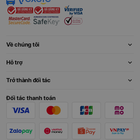
keyboard_arrow_down
Về chúng tôi
keyboard_arrow_down
Hỗ trợ
keyboard_arrow_down
Trở thành đối tác
Đối tác thanh toán