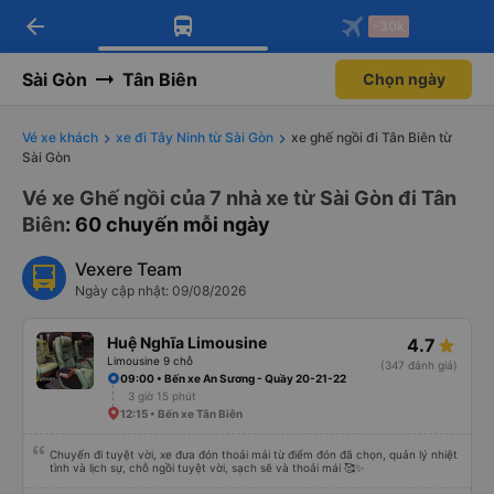
arrow_back
Tải app Vexere ngay!
Tải app Vexere
-30k
Mở app
Mở app
Nhận ưu đãi thành viên độc
-30k/ghế khi đặt vé máy bay qua
quyền
app
Sài Gòn
Tân Biên
Chọn ngày
Vé xe khách
xe đi Tây Ninh từ Sài Gòn
xe ghế ngồi đi Tân Biên từ
Sài Gòn
Vé xe Ghế ngồi của 7 nhà xe từ Sài Gòn đi Tân
Biên
: 60 chuyến mỗi ngày
Vexere Team
Ngày cập nhật: 09/08/2026
Huệ Nghĩa Limousine
4.7
Limousine 9 chỗ
(347 đánh giá)
09:00 • Bến xe An Sương - Quầy 20-21-22
3 giờ 15 phút
12:15 • Bến xe Tân Biên
Chuyến đi tuyệt vời, xe đưa đón thoải mái từ điểm đón đã chọn, quản lý nhiệt
tình và lịch sự, chỗ ngồi tuyệt vời, sạch sẽ và thoải mái 🥰✨