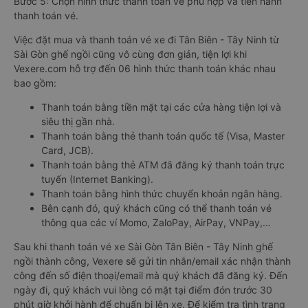
Bước 5: Chọn hình thức thanh toán vé phù hợp và tiến hành
thanh toán vé.
Việc đặt mua và thanh toán vé xe đi Tân Biên - Tây Ninh từ
Sài Gòn ghế ngồi cũng vô cùng đơn giản, tiện lợi khi
Vexere.com hỗ trợ đến 06 hình thức thanh toán khác nhau
bao gồm:
Thanh toán bằng tiền mặt tại các cửa hàng tiện lợi và
siêu thị gần nhà.
Thanh toán bằng thẻ thanh toán quốc tế (Visa, Master
Card, JCB).
Thanh toán bằng thẻ ATM đã đăng ký thanh toán trực
tuyến (Internet Banking).
Thanh toán bằng hình thức chuyển khoản ngân hàng.
Bên cạnh đó, quý khách cũng có thể thanh toán vé
thông qua các ví Momo, ZaloPay, AirPay, VNPay,…
Sau khi thanh toán vé xe Sài Gòn Tân Biên - Tây Ninh ghế
ngồi thành công, Vexere sẽ gửi tin nhắn/email xác nhận thành
công đến số điện thoại/email mà quý khách đã đăng ký. Đến
ngày đi, quý khách vui lòng có mặt tại điểm đón trước 30
phút giờ khởi hành để chuẩn bị lên xe. Để kiểm tra tình trạng