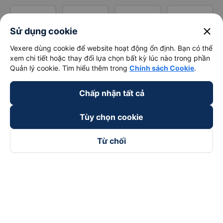
close
Sử dụng cookie
Vexere dùng cookie để website hoạt động ổn định. Bạn có thể
xem chi tiết hoặc thay đổi lựa chọn bất kỳ lúc nào trong phần
Quản lý cookie. Tìm hiểu thêm trong
Chính sách Cookie
.
Chấp nhận tất cả
Tùy chọn cookie
Từ chối
Theo dõi chúng tôi trên
Facebook
Tiktok
Youtube
Công ty TNHH Thương Mại Dịch Vụ Vexere
Địa chỉ đăng ký kinh doanh: 8C Chữ Đồng Tử, Phường Tân