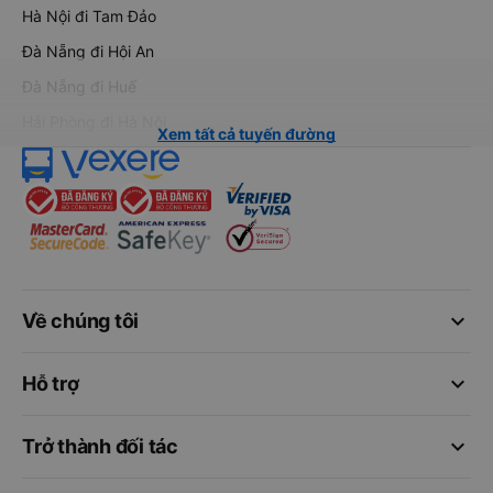
Hà Nội đi Tam Đảo
Đà Nẵng đi Hội An
Đà Nẵng đi Huế
Hải Phòng đi Hà Nội
Xem tất cả tuyến đường
keyboard_arrow_down
Về chúng tôi
keyboard_arrow_down
Hỗ trợ
keyboard_arrow_down
Trở thành đối tác