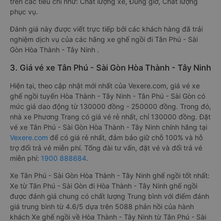
trên các tiêu chí như: Chất lượng xe, Đúng giờ, Chất lượng
phục vụ.
Đánh giá này được viết trực tiếp bởi các khách hàng đã trải
nghiệm dịch vụ của các hãng xe ghế ngồi đi Tân Phú - Sài
Gòn Hòa Thành - Tây Ninh .
3. Giá vé xe Tân Phú - Sài Gòn Hòa Thành - Tây Ninh
Hiện tại, theo cập nhật mới nhất của Vexere.com, giá vé xe
ghế ngồi tuyến Hòa Thành - Tây Ninh - Tân Phú - Sài Gòn có
mức giá dao động từ 130000 đồng - 250000 đồng. Trong đó,
nhà xe Phương Trang có giá vé rẻ nhất, chỉ 130000 đồng. Đặt
vé xe Tân Phú - Sài Gòn Hòa Thành - Tây Ninh chính hãng tại
Vexere.com
để có giá rẻ nhất, đảm bảo giữ chỗ 100% và hỗ
trợ đổi trả vé miễn phí. Tổng đài tư vấn, đặt vé và đổi trả vé
miễn phí:
1900 888684
.
Xe Tân Phú - Sài Gòn Hòa Thành - Tây Ninh ghế ngồi tốt nhất:
Xe từ Tân Phú - Sài Gòn đi Hòa Thành - Tây Ninh ghế ngồi
được đánh giá chung có chất lượng Trung bình với điểm đánh
giá trung bình từ 4.6/5 dựa trên 5088 phản hồi của hành
khách Xe ghế ngồi về Hòa Thành - Tây Ninh từ Tân Phú - Sài