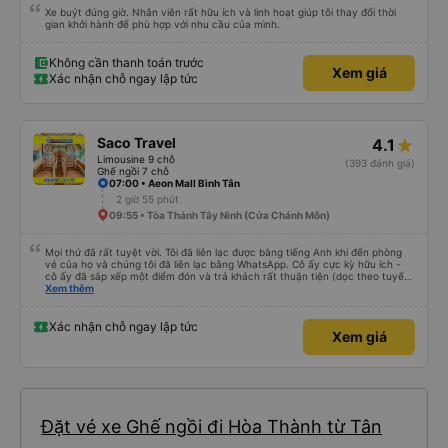
Xe buýt đúng giờ. Nhân viên rất hữu ích và linh hoạt giúp tôi thay đổi thời
gian khởi hành để phù hợp với nhu cầu của mình.
Không cần thanh toán trước
Xem giá
Xác nhận chỗ ngay lập tức
Saco Travel
4.1
Limousine 9 chỗ
(393 đánh giá)
Ghế ngồi 7 chỗ
07:00 • Aeon Mall Bình Tân
2 giờ 55 phút
09:55 • Tòa Thánh Tây Ninh (Cửa Chánh Môn)
Mọi thứ đã rất tuyệt vời. Tôi đã liên lạc được bằng tiếng Anh khi đến phòng
vé của họ và chúng tôi đã liên lạc bằng WhatsApp. Cô ấy cực kỳ hữu ích -
cô ấy đã sắp xếp một điểm đón và trả khách rất thuận tiện (dọc theo tuyến
đường của họ). Xe rộng rãi và thoải mái. Rất khuyến khích.
Xem thêm
Xác nhận chỗ ngay lập tức
Xem giá
Đặt vé xe Ghế ngồi đi Hòa Thành từ Tân