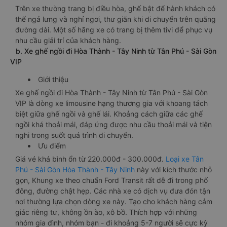
Trên xe thường trang bị điều hòa, ghế bật để hành khách có
thể ngả lưng và nghỉ ngơi, thư giãn khi di chuyển trên quãng
đường dài. Một số hãng xe có trang bị thêm tivi để phục vụ
nhu cầu giải trí của khách hàng.
b. Xe ghế ngồi đi Hòa Thành - Tây Ninh từ Tân Phú - Sài Gòn
VIP
Giới thiệu
Xe ghế ngồi đi Hòa Thành - Tây Ninh từ Tân Phú - Sài Gòn
VIP là dòng xe limousine hạng thương gia với khoang tách
biệt giữa ghế ngồi và ghế lái. Khoảng cách giữa các ghế
ngồi khá thoải mái, đáp ứng được nhu cầu thoải mái và tiện
nghi trong suốt quá trình di chuyển.
Ưu điểm
Giá vé khá bình ổn từ 220.000đ - 300.000đ.
Loại xe Tân
Phú - Sài Gòn Hòa Thành - Tây Ninh
này với kích thước nhỏ
gọn, Khung xe theo chuẩn Ford Transit rất dễ đi trong phố
đông, đường chật hẹp. Các nhà xe có dịch vụ đưa đón tận
nơi thường lựa chọn dòng xe này. Tạo cho khách hàng cảm
giác riêng tư, không ồn ào, xô bồ. Thích hợp với những
nhóm gia đình, nhóm bạn - đi khoảng 5-7 người sẽ cực kỳ