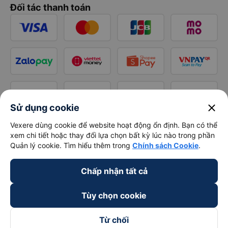
Đối tác thanh toán
close
Sử dụng cookie
Vexere dùng cookie để website hoạt động ổn định. Bạn có thể
xem chi tiết hoặc thay đổi lựa chọn bất kỳ lúc nào trong phần
Quản lý cookie. Tìm hiểu thêm trong
Chính sách Cookie
.
Chấp nhận tất cả
Tùy chọn cookie
Từ chối