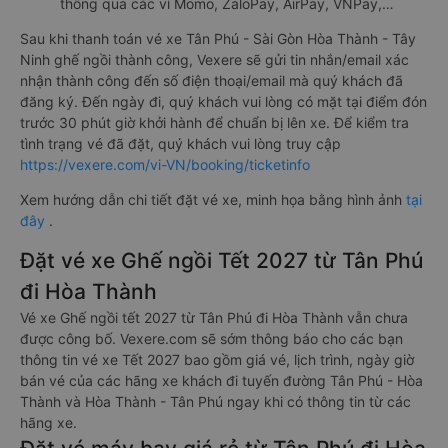
thông qua các ví Momo, ZaloPay, AirPay, VNPay,…
Sau khi thanh toán vé xe Tân Phú - Sài Gòn Hòa Thành - Tây
Ninh ghế ngồi thành công, Vexere sẽ gửi tin nhắn/email xác
nhận thành công đến số điện thoại/email mà quý khách đã
đăng ký. Đến ngày đi, quý khách vui lòng có mặt tại điểm đón
trước 30 phút giờ khởi hành để chuẩn bị lên xe. Để kiểm tra
tình trạng vé đã đặt, quý khách vui lòng truy cập
https://vexere.com/vi-VN/booking/ticketinfo
Xem hướng dẫn chi tiết đặt vé xe, minh họa bằng hình ảnh
tại
đây
.
Đặt vé xe Ghế ngồi Tết 2027 từ Tân Phú
đi Hòa Thành
Vé xe Ghế ngồi tết 2027 từ Tân Phú đi Hòa Thành vẫn chưa
được công bố. Vexere.com sẽ sớm thông báo cho các bạn
thông tin vé xe Tết 2027 bao gồm giá vé, lịch trình, ngày giờ
bán vé của các hãng xe khách đi tuyến đường Tân Phú - Hòa
Thành và Hòa Thành - Tân Phú ngay khi có thông tin từ các
hãng xe.