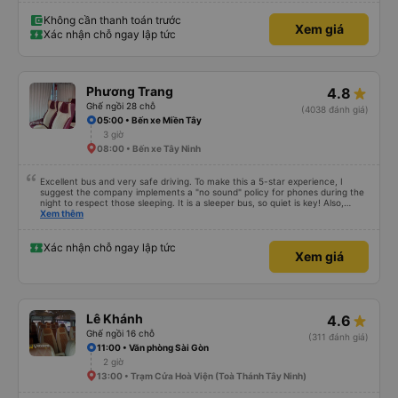
Không cần thanh toán trước
Xem giá
Xác nhận chỗ ngay lập tức
Phương Trang
4.8
Ghế ngồi 28 chỗ
(4038 đánh giá)
05:00 • Bến xe Miền Tây
3 giờ
08:00 • Bến xe Tây Ninh
Excellent bus and very safe driving. To make this a 5-star experience, I
suggest the company implements a "no sound" policy for phones during the
night to respect those sleeping. It is a sleeper bus, so quiet is key! Also,
please display the Wi-Fi password clearly inside the cabin for convenience. I
Xem thêm
would definitely ride with them again! -------------- ​ Xe chất lượng tốt và
tài xế lái xe rất an toàn. Để dịch vụ hoàn hảo hơn, tôi góp ý nhà xe nên có
quy định rõ ràng về việc giữ im lặng (tắt âm thanh điện thoại) vào ban đêm
Xác nhận chỗ ngay lập tức
Xem giá
để tránh làm phiền hành khách khác ngủ. Ngoài ra, nhà xe nên dán sẵn mật
khẩu Wi-Fi trong xe để hành khách dễ dàng sử dụng. Tôi vẫn sẽ tiếp tục ủng
hộ nhà xe trong tương lai!
Lê Khánh
4.6
Ghế ngồi 16 chỗ
(311 đánh giá)
11:00 • Văn phòng Sài Gòn
2 giờ
13:00 • Trạm Cửa Hoà Viện (Toà Thánh Tây Ninh)