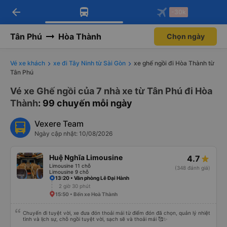
arrow_back
Tải app Vexere ngay!
Tải app Vexere
-30k
Mở app
Mở app
Nhận ưu đãi thành viên độc
-30k/ghế khi đặt vé máy bay qua
quyền
app
Tân Phú
Hòa Thành
Chọn ngày
Vé xe khách
xe đi Tây Ninh từ Sài Gòn
xe ghế ngồi đi Hòa Thành từ
Tân Phú
Vé xe Ghế ngồi của 7 nhà xe từ Tân Phú đi Hòa
Thành
: 99 chuyến mỗi ngày
Vexere Team
Ngày cập nhật: 10/08/2026
Huệ Nghĩa Limousine
4.7
Limousine 11 chỗ
(348 đánh giá)
Limousine 9 chỗ
13:20 • Văn phòng Lê Đại Hành
2 giờ 30 phút
15:50 • Bến xe Hoà Thành
Chuyến đi tuyệt vời, xe đưa đón thoải mái từ điểm đón đã chọn, quản lý nhiệt
tình và lịch sự, chỗ ngồi tuyệt vời, sạch sẽ và thoải mái 🥰✨