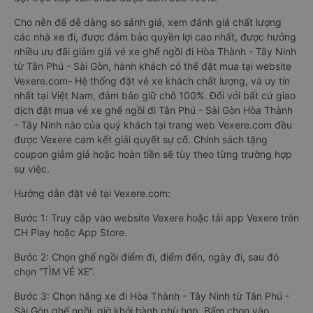
Cho nên để dễ dàng so sánh giá, xem đánh giá chất lượng
các nhà xe đi, được đảm bảo quyền lợi cao nhất, được hưởng
nhiều ưu đãi giảm giá vé xe ghế ngồi đi Hòa Thành - Tây Ninh
từ Tân Phú - Sài Gòn, hành khách có thể đặt mua tại website
Vexere.com- Hệ thống đặt vé xe khách chất lượng, và uy tín
nhất tại Việt Nam, đảm bảo giữ chỗ 100%. Đối với bất cứ giao
dịch đặt mua vé xe ghế ngồi đi Tân Phú - Sài Gòn Hòa Thành
- Tây Ninh nào của quý khách tại trang web Vexere.com đều
được Vexere cam kết giải quyết sự cố. Chính sách tặng
coupon giảm giá hoặc hoàn tiền sẽ tùy theo từng trường hợp
sự việc.
Hướng dẫn đặt vé tại Vexere.com:
Bước 1: Truy cập vào website Vexere hoặc tải app Vexere trên
CH Play hoặc App Store.
Bước 2: Chọn ghế ngồi điểm đi, điểm đến, ngày đi, sau đó
chọn “TÌM VÉ XE”.
Bước 3: Chọn hãng xe đi Hòa Thành - Tây Ninh từ Tân Phú -
Sài Gòn ghế ngồi, giờ khởi hành phù hợp. Bấm chọn vào