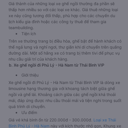
Giá thành của những loại xe ghế ngồi thường đa phần sẽ
thấp hơn nhiều so với các loại xe khác. Giá thuê những loại
xe này cũng tương đối thấp, phù hợp cho các chuyến du
lịch kiểu gia đình hoặc các công ty thuê để tham gia
teambuilding.
Tiện ích
Trên xe thường trang bị điều hòa, ghế bật để hành khách có
thể ngả lưng và nghỉ ngơi, thư giãn khi di chuyển trên quãng
đường dài. Một số hãng xe có trang bị thêm tivi để phục vụ
nhu cầu giải trí của khách hàng.
b. Xe ghế ngồi đi Phủ Lý - Hà Nam từ Thái Bình VIP
Giới thiệu
Xe ghế ngồi đi Phủ Lý - Hà Nam từ Thái Bình VIP là dòng xe
limousine hạng thương gia với khoang tách biệt giữa ghế
ngồi và ghế lái. Khoảng cách giữa các ghế ngồi khá thoải
mái, đáp ứng được nhu cầu thoải mái và tiện nghi trong suốt
quá trình di chuyển.
Ưu điểm
Giá vé khá bình ổn từ 220.000đ - 300.000đ.
Loại xe Thái
Bình Phủ Lý - Hà Nam
này với kích thước nhỏ gọn, Khung xe