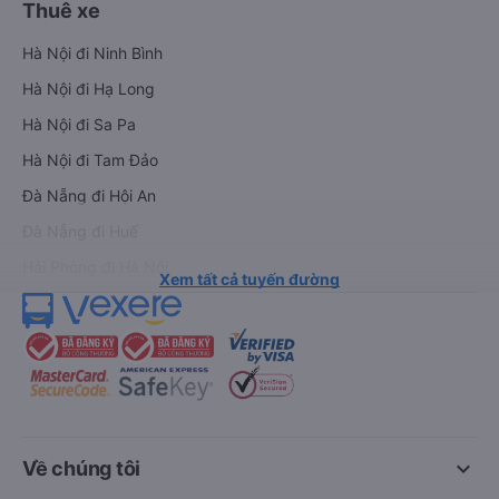
Thuê xe
Hà Nội đi Ninh Bình
Hà Nội đi Hạ Long
Hà Nội đi Sa Pa
Hà Nội đi Tam Đảo
Đà Nẵng đi Hội An
Đà Nẵng đi Huế
Hải Phòng đi Hà Nội
Xem tất cả tuyến đường
keyboard_arrow_down
Về chúng tôi