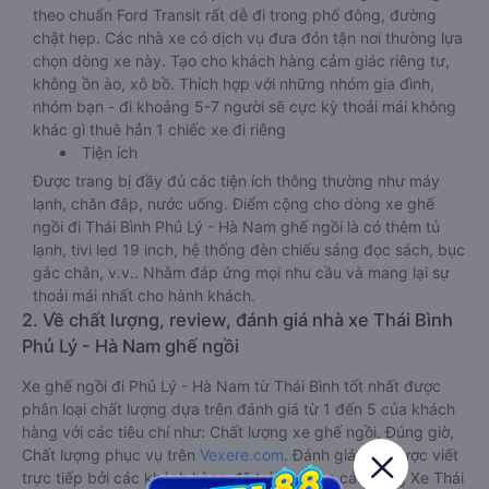
theo chuẩn Ford Transit rất dễ đi trong phố đông, đường
chật hẹp. Các nhà xe có dịch vụ đưa đón tận nơi thường lựa
chọn dòng xe này. Tạo cho khách hàng cảm giác riêng tư,
không ồn ào, xô bồ. Thích hợp với những nhóm gia đình,
nhóm bạn - đi khoảng 5-7 người sẽ cực kỳ thoải mái không
khác gì thuê hẳn 1 chiếc xe đi riêng
Tiện ích
Được trang bị đầy đủ các tiện ích thông thường như máy
lạnh, chăn đắp, nước uống. Điểm cộng cho dòng xe ghế
ngồi đi Thái Bình Phủ Lý - Hà Nam ghế ngồi là có thêm tủ
lạnh, tivi led 19 inch, hệ thống đèn chiếu sáng đọc sách, bục
gác chân, v.v.. Nhằm đáp ứng mọi nhu cầu và mang lại sự
thoải mái nhất cho hành khách.
2. Về chất lượng, review, đánh giá nhà xe Thái Bình
Phủ Lý - Hà Nam ghế ngồi
Xe ghế ngồi đi Phủ Lý - Hà Nam từ Thái Bình tốt nhất được
phân loại chất lượng dựa trên đánh giá từ 1 đến 5 của khách
hàng với các tiêu chí như: Chất lượng xe ghế ngồi, Đúng giờ,
Chất lượng phục vụ trên
Vexere.com
. Đánh giá này được viết
trực tiếp bởi các khách hàng đã trải nghiệm các hãng Xe Thái