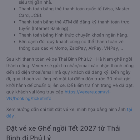
siêu thị gần nhà.
Thanh toán bằng thẻ thanh toán quốc tế (Visa, Master
Card, JCB).
Thanh toán bằng thẻ ATM đã đăng ký thanh toán trực
tuyến (Internet Banking).
Thanh toán bằng hình thức chuyển khoản ngân hàng.
Bên cạnh đó, quý khách cũng có thể thanh toán vé
thông qua các ví Momo, ZaloPay, AirPay, VNPay,…
Sau khi thanh toán vé xe Thái Bình Phủ Lý - Hà Nam ghế ngồi
thành công, Vexere sẽ gửi tin nhắn/email xác nhận thành công
đến số điện thoại/email mà quý khách đã đăng ký. Đến ngày
đi, quý khách vui lòng có mặt tại điểm đón trước 30 phút giờ
khởi hành để chuẩn bị lên xe. Để kiểm tra tình trạng vé đã đặt,
quý khách vui lòng truy cập
https://vexere.com/vi-
VN/booking/ticketinfo
Xem hướng dẫn chi tiết đặt vé xe, minh họa bằng hình ảnh
tại
đây
.
Đặt vé xe Ghế ngồi Tết 2027 từ Thái
Bình đi Phủ Lý