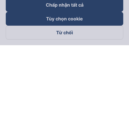
Chấp nhận tất cả
Tùy chọn cookie
Từ chối
Theo dõi chúng tôi trên
Facebook
Tiktok
Youtube
Công ty TNHH Thương Mại Dịch Vụ Vexere
Địa chỉ đăng ký kinh doanh: 8C Chữ Đồng Tử, Phường Tân
Sơn Nhất, TP. Hồ Chí Minh, Việt Nam
Địa chỉ
:
Lầu 2, toà nhà H3 Circo Hoàng Diệu, 384 Hoàng Diệu,
Phường Khánh Hội, TP Hồ Chí Minh, Việt Nam
Tầng 3, toà nhà 101 Láng Hạ, 101 Láng Hạ, Phường Láng, TP.
Hà Nội, Việt Nam
Giấy chứng nhận ĐKKD số 0315133726 do Sở KH và ĐT TP.
Hồ Chí Minh cấp lần đầu ngày 27/6/2018
Bản quyền © 2025 thuộc về Vexere.com