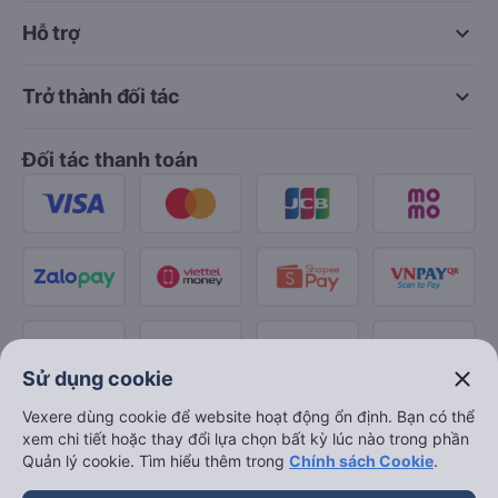
keyboard_arrow_down
Hỗ trợ
keyboard_arrow_down
Trở thành đối tác
Đối tác thanh toán
close
Sử dụng cookie
Vexere dùng cookie để website hoạt động ổn định. Bạn có thể
xem chi tiết hoặc thay đổi lựa chọn bất kỳ lúc nào trong phần
Quản lý cookie. Tìm hiểu thêm trong
Chính sách Cookie
.