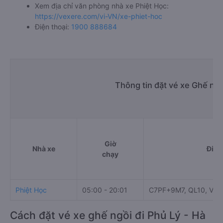
Xem địa chỉ văn phòng nhà xe Phiệt Học:
https://vexere.com/vi-VN/xe-phiet-hoc
Điện thoại:
1900 888684
Thông tin đặt vé xe Ghế ngồ
Giờ
Nhà xe
Điểm
chạy
Phiệt Học
05:00 - 20:01
C7PF+9M7, QL10, Vũ T
Cách đặt vé xe ghế ngồi đi Phủ Lý - Hà