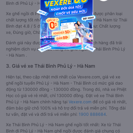
Bình đi Phủ Lý - Hà Nam.
Xe ghế ngồi đi Phủ Lý - Hà Nam từ Thái Bình được phân loại
chất lượng tốt nhất là xe Phiệt Học đi Phủ Lý - Hà Nam từ Thái
Bình đạt 4.8 / 5 điểm dựa trên các tiêu chí như: Chất lượng
xe, Đúng giờ, Chất lượng phục vụ.
Đánh giá này được viết trực tiếp bởi các khách hàng đã trải
nghiệm dịch vụ của các hãng xe ghế ngồi đi Thái Bình Phủ Lý
- Hà Nam .
3. Giá vé xe Thái Bình Phủ Lý - Hà Nam
Hiện tại, theo cập nhật mới nhất của Vexere.com, giá vé xe
ghế ngồi tuyến Phủ Lý - Hà Nam - Thái Bình có mức giá dao
động từ 130000 đồng - 130000 đồng. Trong đó, nhà xe Phiệt
Học có giá vé rẻ nhất, chỉ 130000 đồng. Đặt vé xe Thái Bình
Phủ Lý - Hà Nam chính hãng tại
Vexere.com
để có giá rẻ nhất,
đảm bảo giữ chỗ 100% và hỗ trợ đổi trả vé miễn phí. Tổng đài
tư vấn, đặt vé và đổi trả vé miễn phí:
1900 888684
.
Xe Thái Bình Phủ Lý - Hà Nam ghế ngồi tốt nhất: Xe từ Thái
Bình đi Phủ Lý - Hà Nam ghế ngồi được đánh giá chung có