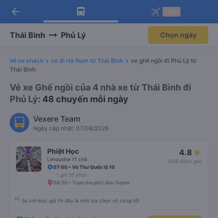
arrow_back
Tải app Vexere ngay!
Tải app Vexere
-30k
Mở app
Mở app
Nhận ưu đãi thành viên độc
-30k/ghế khi đặt vé máy bay qua
quyền
app
Thái Bình
Phủ Lý
Chọn ngày
Vé xe khách
xe đi Hà Nam từ Thái Bình
xe ghế ngồi đi Phủ Lý từ
Thái Bình
Vé xe Ghế ngồi của 4 nhà xe từ Thái Bình đi
Phủ Lý
: 48 chuyến mỗi ngày
Vexere Team
Ngày cập nhật: 07/08/2026
Phiệt Học
4.8
Limousine 11 chỗ
(335 đánh giá)
07:00 • Vũ Thư Quốc lộ 10
1 giờ 20 phút
08:20 • Trạm thu phí Liêm Tuyền
So với mức giá thì đây là một lựa chọn vô cùng tốt