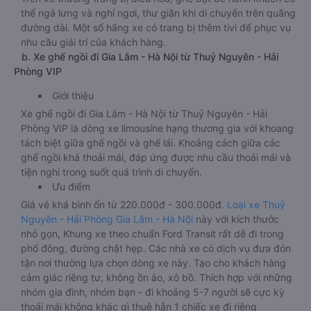
thể ngả lưng và nghỉ ngơi, thư giãn khi di chuyển trên quãng
đường dài. Một số hãng xe có trang bị thêm tivi để phục vụ
nhu cầu giải trí của khách hàng.
b. Xe ghế ngồi đi Gia Lâm - Hà Nội từ Thuỷ Nguyên - Hải
Phòng VIP
Giới thiệu
Xe ghế ngồi đi Gia Lâm - Hà Nội từ Thuỷ Nguyên - Hải
Phòng VIP là dòng xe limousine hạng thương gia với khoang
tách biệt giữa ghế ngồi và ghế lái. Khoảng cách giữa các
ghế ngồi khá thoải mái, đáp ứng được nhu cầu thoải mái và
tiện nghi trong suốt quá trình di chuyển.
Ưu điểm
Giá vé khá bình ổn từ 220.000đ - 300.000đ.
Loại xe Thuỷ
Nguyên - Hải Phòng Gia Lâm - Hà Nội
này với kích thước
nhỏ gọn, Khung xe theo chuẩn Ford Transit rất dễ đi trong
phố đông, đường chật hẹp. Các nhà xe có dịch vụ đưa đón
tận nơi thường lựa chọn dòng xe này. Tạo cho khách hàng
cảm giác riêng tư, không ồn ào, xô bồ. Thích hợp với những
nhóm gia đình, nhóm bạn - đi khoảng 5-7 người sẽ cực kỳ
thoải mái không khác gì thuê hẳn 1 chiếc xe đi riêng