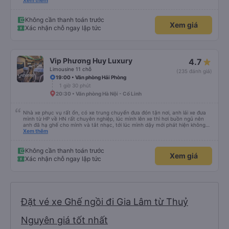
xe trung chuyển ( vf6) sạch sẽ, thoải mái bạn lái xe rất nice. 1 trải nghiệm
Xem thêm
tuyệt vời! Cảm ơn nhiều
Không cần thanh toán trước
Xem giá
Xác nhận chỗ ngay lập tức
Vip Phương Huy Luxury
4.7
Limousine 11 chỗ
(235 đánh giá)
19:00 • Văn phòng Hải Phòng
1 giờ 30 phút
20:30 • Văn phòng Hà Nội - Cổ Linh
Nhà xe phục vụ rất ổn, có xe trung chuyển đưa đón tận nơi, anh lái xe đưa
mình từ HP về HN rất chuyên nghiệp, lúc mình lên xe thì hơi buồn ngủ nên
anh đã hạ ghế cho mình và tắt nhạc, tới lúc mình dậy mới phát hiện không
thấy điện thoại thì anh đã ngay lập tức gọi xe trung chuyển để tìm điện thoại
Xem thêm
hộ mình và mình nhận được điện thoại ngay trong ngày hôm đó. Cảm ơn anh
và nhà xe rất nhiều. 1000 sao ạ.
Không cần thanh toán trước
Xem giá
Xác nhận chỗ ngay lập tức
Đặt vé xe Ghế ngồi đi Gia Lâm từ Thuỷ
Nguyên giá tốt nhất