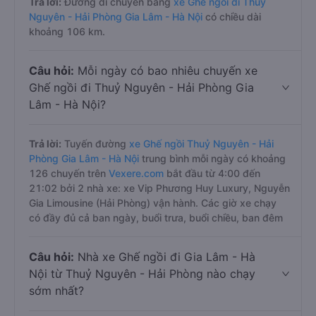
Trả lời:
Đường di chuyển bằng
xe Ghế ngồi đi Thuỷ
Nguyên - Hải Phòng Gia Lâm - Hà Nội
có chiều dài
khoảng 106 km.
Câu hỏi:
Mỗi ngày có bao nhiêu chuyến xe
Ghế ngồi đi Thuỷ Nguyên - Hải Phòng Gia
Lâm - Hà Nội?
Trả lời:
Tuyến đường
xe Ghế ngồi Thuỷ Nguyên - Hải
Phòng Gia Lâm - Hà Nội
trung bình mỗi ngày có khoảng
126 chuyến trên
Vexere.com
bắt đầu từ 4:00 đến
21:02 bởi 2 nhà xe: xe Vip Phương Huy Luxury, Nguyễn
Gia Limousine (Hải Phòng) vận hành. Các giờ xe chạy
có đầy đủ cả ban ngày, buổi trưa, buổi chiều, ban đêm
Câu hỏi:
Nhà xe Ghế ngồi đi Gia Lâm - Hà
Nội từ Thuỷ Nguyên - Hải Phòng nào chạy
sớm nhất?