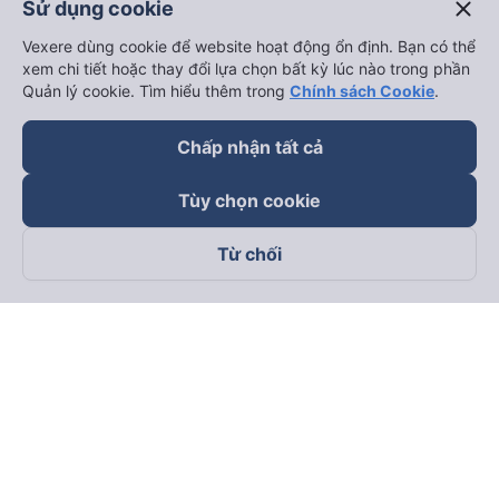
close
Sử dụng cookie
Vexere dùng cookie để website hoạt động ổn định. Bạn có thể
xem chi tiết hoặc thay đổi lựa chọn bất kỳ lúc nào trong phần
Quản lý cookie. Tìm hiểu thêm trong
Chính sách Cookie
.
Chấp nhận tất cả
Tùy chọn cookie
Từ chối
Theo dõi chúng tôi trên
Facebook
Tiktok
Youtube
Công ty TNHH Thương Mại Dịch Vụ Vexere
Địa chỉ đăng ký kinh doanh: 8C Chữ Đồng Tử, Phường Tân
Sơn Nhất, TP. Hồ Chí Minh, Việt Nam
Địa chỉ
:
Lầu 2, toà nhà H3 Circo Hoàng Diệu, 384 Hoàng Diệu,
Phường Khánh Hội, TP Hồ Chí Minh, Việt Nam