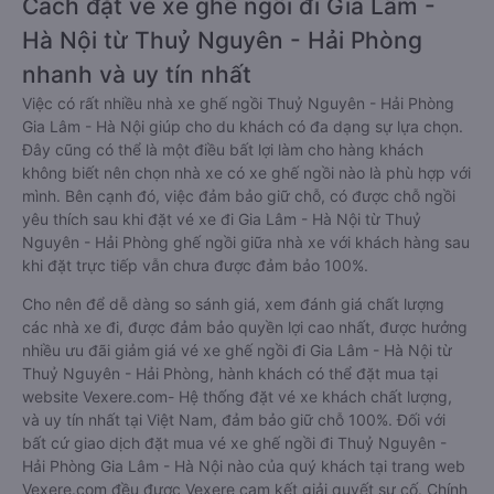
Cách đặt vé xe ghế ngồi đi Gia Lâm -
Hà Nội từ Thuỷ Nguyên - Hải Phòng
nhanh và uy tín nhất
Việc có rất nhiều nhà xe ghế ngồi Thuỷ Nguyên - Hải Phòng
Gia Lâm - Hà Nội giúp cho du khách có đa dạng sự lựa chọn.
Đây cũng có thể là một điều bất lợi làm cho hàng khách
không biết nên chọn nhà xe có xe ghế ngồi nào là phù hợp với
mình. Bên cạnh đó, việc đảm bảo giữ chỗ, có được chỗ ngồi
yêu thích sau khi đặt vé xe đi Gia Lâm - Hà Nội từ Thuỷ
Nguyên - Hải Phòng ghế ngồi giữa nhà xe với khách hàng sau
khi đặt trực tiếp vẫn chưa được đảm bảo 100%.
Cho nên để dễ dàng so sánh giá, xem đánh giá chất lượng
các nhà xe đi, được đảm bảo quyền lợi cao nhất, được hưởng
nhiều ưu đãi giảm giá vé xe ghế ngồi đi Gia Lâm - Hà Nội từ
Thuỷ Nguyên - Hải Phòng, hành khách có thể đặt mua tại
website Vexere.com- Hệ thống đặt vé xe khách chất lượng,
và uy tín nhất tại Việt Nam, đảm bảo giữ chỗ 100%. Đối với
bất cứ giao dịch đặt mua vé xe ghế ngồi đi Thuỷ Nguyên -
Hải Phòng Gia Lâm - Hà Nội nào của quý khách tại trang web
Vexere.com đều được Vexere cam kết giải quyết sự cố. Chính