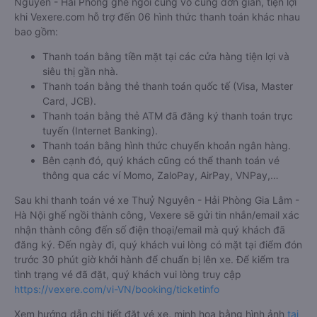
Nguyên - Hải Phòng ghế ngồi cũng vô cùng đơn giản, tiện lợi
khi Vexere.com hỗ trợ đến 06 hình thức thanh toán khác nhau
bao gồm:
Thanh toán bằng tiền mặt tại các cửa hàng tiện lợi và
siêu thị gần nhà.
Thanh toán bằng thẻ thanh toán quốc tế (Visa, Master
Card, JCB).
Thanh toán bằng thẻ ATM đã đăng ký thanh toán trực
tuyến (Internet Banking).
Thanh toán bằng hình thức chuyển khoản ngân hàng.
Bên cạnh đó, quý khách cũng có thể thanh toán vé
thông qua các ví Momo, ZaloPay, AirPay, VNPay,…
Sau khi thanh toán vé xe Thuỷ Nguyên - Hải Phòng Gia Lâm -
Hà Nội ghế ngồi thành công, Vexere sẽ gửi tin nhắn/email xác
nhận thành công đến số điện thoại/email mà quý khách đã
đăng ký. Đến ngày đi, quý khách vui lòng có mặt tại điểm đón
trước 30 phút giờ khởi hành để chuẩn bị lên xe. Để kiểm tra
tình trạng vé đã đặt, quý khách vui lòng truy cập
https://vexere.com/vi-VN/booking/ticketinfo
Xem hướng dẫn chi tiết đặt vé xe, minh họa bằng hình ảnh
tại