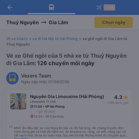
arrow_back
Tải app Vexere ngay!
Tải app Vexere
-30k
Mở app
Mở app
Nhận ưu đãi thành viên độc
-30k/ghế khi đặt vé máy bay qua
quyền
app
Thuỷ Nguyên
Gia Lâm
Chọn ngày
Vé xe khách
xe đi Hà Nội từ Hải Phòng
xe ghế ngồi đi Gia Lâm từ
Thuỷ Nguyên
Vé xe Ghế ngồi của 5 nhà xe từ Thuỷ Nguyên
đi Gia Lâm
: 126 chuyến mỗi ngày
Vexere Team
Ngày cập nhật: 07/08/2026
Nguyễn Gia Limousine (Hải Phòng)
4.3
Limousine 11 chỗ
(199 đánh giá)
11:00 • VP Hải Phòng
1 giờ 30 phút
12:30 • VP Cầu Giấy
Mình lần đầu đặt xe của Nguyễn Gia và rất hài lòng. Xe chung truyển đón
mình đúng giờ và thái độ niềm nở. Xe limosine to, rộng, có wifi, cổng sạc và
rất sạch nha, lái xe an toàn nữa. Sau khi tới Hải Phòng mình đc chuyển qua