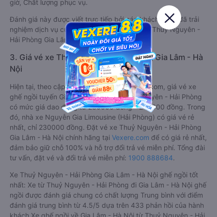
giờ, Chất lượng phục vụ.
Đánh giá này được viết trực tiếp bởi các khách hàng đã trải
nghiệm dịch vụ của các hãng xe ghế ngồi đi Thuỷ Nguyên -
Hải Phòng Gia Lâm - Hà Nội .
3. Giá vé xe Thuỷ Nguyên - Hải Phòng Gia Lâm - Hà
Nội
Hiện tại, theo cập nhật mới nhất của Vexere.com, giá vé xe
ghế ngồi tuyến Gia Lâm - Hà Nội - Thuỷ Nguyên - Hải Phòng
có mức giá dao động từ 230000 đồng - 240000 đồng. Trong
đó, nhà xe Nguyễn Gia Limousine (Hải Phòng) có giá vé rẻ
nhất, chỉ 230000 đồng. Đặt vé xe Thuỷ Nguyên - Hải Phòng
Gia Lâm - Hà Nội chính hãng tại
Vexere.com
để có giá rẻ nhất,
đảm bảo giữ chỗ 100% và hỗ trợ đổi trả vé miễn phí. Tổng đài
tư vấn, đặt vé và đổi trả vé miễn phí:
1900 888684
.
Xe Thuỷ Nguyên - Hải Phòng Gia Lâm - Hà Nội ghế ngồi tốt
nhất: Xe từ Thuỷ Nguyên - Hải Phòng đi Gia Lâm - Hà Nội ghế
ngồi được đánh giá chung có chất lượng Trung bình với điểm
đánh giá trung bình từ 4.5/5 dựa trên 433 phản hồi của hành
khách Xe ghế ngồi về Gia Lâm - Hà Nội từ Thuỷ Nguyên - Hải