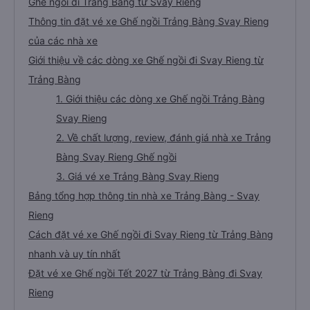
Ghế ngồi đi Trảng Bàng từ Svay Rieng
Thông tin đặt vé xe Ghế ngồi Trảng Bàng Svay Rieng
của các nhà xe
Giới thiệu về các dòng xe Ghế ngồi đi Svay Rieng từ
Trảng Bàng
1. Giới thiệu các dòng xe Ghế ngồi Trảng Bàng
Svay Rieng
2. Về chất lượng, review, đánh giá nhà xe Trảng
Bàng Svay Rieng Ghế ngồi
3. Giá vé xe Trảng Bàng Svay Rieng
Bảng tổng hợp thông tin nhà xe Trảng Bàng - Svay
Rieng
Cách đặt vé xe Ghế ngồi đi Svay Rieng từ Trảng Bàng
nhanh và uy tín nhất
Đặt vé xe Ghế ngồi Tết 2027 từ Trảng Bàng đi Svay
Rieng