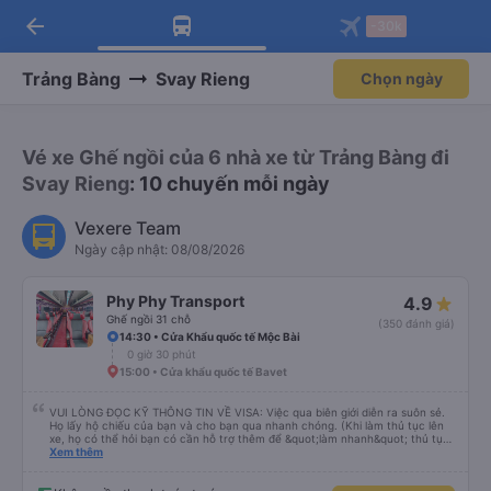
arrow_back
Tải app Vexere ngay!
Tải app Vexere
-30k
Mở app
Mở app
Nhận ưu đãi thành viên độc
-30k/ghế khi đặt vé máy bay qua
quyền
app
Trảng Bàng
Svay Rieng
Chọn ngày
Vé xe Ghế ngồi của 6 nhà xe từ Trảng Bàng đi
Svay Rieng
: 10 chuyến mỗi ngày
Vexere Team
Ngày cập nhật: 08/08/2026
Phy Phy Transport
4.9
Ghế ngồi 31 chỗ
(350 đánh giá)
14:30 • Cửa Khẩu quốc tế Mộc Bài
0 giờ 30 phút
15:00 • Cửa khẩu quốc tế Bavet
VUI LÒNG ĐỌC KỸ THÔNG TIN VỀ VISA: Việc qua biên giới diễn ra suôn sẻ.
Họ lấy hộ chiếu của bạn và cho bạn qua nhanh chóng. (Khi làm thủ tục lên
xe, họ có thể hỏi bạn có cần hỗ trợ thêm để &quot;làm nhanh&quot; thủ tục
visa và qua biên giới không - với một khoản phí phụ thu cho công ty xe buýt.
Xem thêm
Điều này là TÙY CHỌN và theo kinh nghiệm của tôi thì không cần thiết. Dù
sao thì họ cũng phải đợi bạn và việc qua biên giới và xin visa diễn ra rất suôn