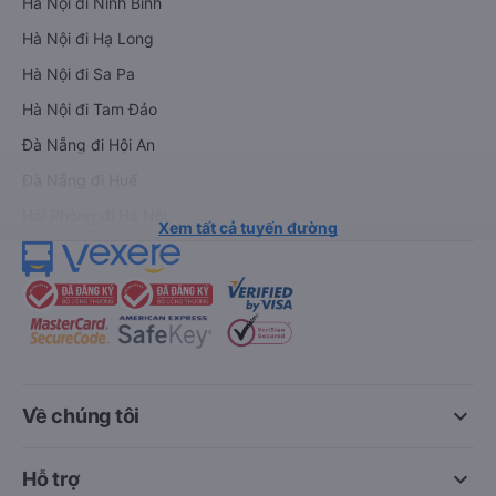
Hà Nội đi Ninh Bình
Hà Nội đi Hạ Long
Hà Nội đi Sa Pa
Hà Nội đi Tam Đảo
Đà Nẵng đi Hội An
Đà Nẵng đi Huế
Hải Phòng đi Hà Nội
Xem tất cả tuyến đường
keyboard_arrow_down
Về chúng tôi
keyboard_arrow_down
Hỗ trợ