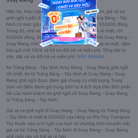
Svay Rieng
Hiện tại, theo cập nhật mới nhất của Vexere.com, giá vé xe
ghế ngồi tuyến Svay Rieng - Svay Rieng - Trảng Bàng - Tây
Ninh có mức giá dao động từ 500000 đồng - 550000 đồng.
Trong đó, nhà xe Phy Phy Transport có giá vé rẻ nhất, chỉ
500000 đồng. Đặt vé xe Trảng Bàng - Tây Ninh Svay Rieng -
Svay Rieng chính hãng tại
Vexere.com
để có giá rẻ nhất, đảm
bảo giữ chỗ 100% và hỗ trợ đổi trả vé miễn phí. Tổng đài tư
vấn, đặt vé và đổi trả vé miễn phí:
1900 888684
.
Xe Trảng Bàng - Tây Ninh Svay Rieng - Svay Rieng ghế ngồi
tốt nhất: Xe từ Trảng Bàng - Tây Ninh đi Svay Rieng - Svay
Rieng ghế ngồi được đánh giá chung có chất lượng Trung
bình với điểm đánh giá trung bình từ 4.8/5 dựa trên 950 phản
hồi của hành khách Xe ghế ngồi về Svay Rieng - Svay Rieng
từ Trảng Bàng - Tây Ninh.
Giá vé xe ghế ngồi đi Svay Rieng - Svay Rieng từ Trảng Bàng
- Tây Ninh rẻ nhất là 500000 của hãng xe Phy Phy Transport.
Tùy thuộc vào vị trí ngồi của bạn và chương trình khuyến mãi,
giá vé Xe Trảng Bàng - Tây Ninh đi Svay Rieng - Svay Rieng
ghế ngồi này có thể sẽ rẻ hơn