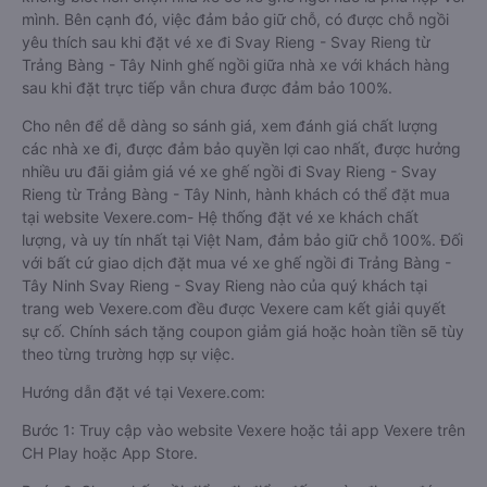
mình. Bên cạnh đó, việc đảm bảo giữ chỗ, có được chỗ ngồi
yêu thích sau khi đặt vé xe đi Svay Rieng - Svay Rieng từ
Trảng Bàng - Tây Ninh ghế ngồi giữa nhà xe với khách hàng
sau khi đặt trực tiếp vẫn chưa được đảm bảo 100%.
Cho nên để dễ dàng so sánh giá, xem đánh giá chất lượng
các nhà xe đi, được đảm bảo quyền lợi cao nhất, được hưởng
nhiều ưu đãi giảm giá vé xe ghế ngồi đi Svay Rieng - Svay
Rieng từ Trảng Bàng - Tây Ninh, hành khách có thể đặt mua
tại website Vexere.com- Hệ thống đặt vé xe khách chất
lượng, và uy tín nhất tại Việt Nam, đảm bảo giữ chỗ 100%. Đối
với bất cứ giao dịch đặt mua vé xe ghế ngồi đi Trảng Bàng -
Tây Ninh Svay Rieng - Svay Rieng nào của quý khách tại
trang web Vexere.com đều được Vexere cam kết giải quyết
sự cố. Chính sách tặng coupon giảm giá hoặc hoàn tiền sẽ tùy
theo từng trường hợp sự việc.
Hướng dẫn đặt vé tại Vexere.com:
Bước 1: Truy cập vào website Vexere hoặc tải app Vexere trên
CH Play hoặc App Store.