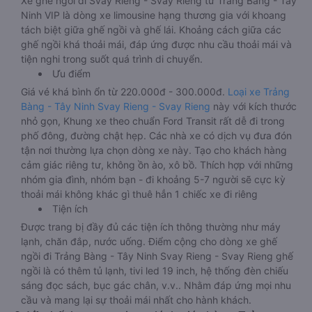
Xe ghế ngồi đi Svay Rieng - Svay Rieng từ Trảng Bàng - Tây
Ninh VIP là dòng xe limousine hạng thương gia với khoang
tách biệt giữa ghế ngồi và ghế lái. Khoảng cách giữa các
ghế ngồi khá thoải mái, đáp ứng được nhu cầu thoải mái và
tiện nghi trong suốt quá trình di chuyển.
Ưu điểm
Giá vé khá bình ổn từ 220.000đ - 300.000đ.
Loại xe Trảng
Bàng - Tây Ninh Svay Rieng - Svay Rieng
này với kích thước
nhỏ gọn, Khung xe theo chuẩn Ford Transit rất dễ đi trong
phố đông, đường chật hẹp. Các nhà xe có dịch vụ đưa đón
tận nơi thường lựa chọn dòng xe này. Tạo cho khách hàng
cảm giác riêng tư, không ồn ào, xô bồ. Thích hợp với những
nhóm gia đình, nhóm bạn - đi khoảng 5-7 người sẽ cực kỳ
thoải mái không khác gì thuê hẳn 1 chiếc xe đi riêng
Tiện ích
Được trang bị đầy đủ các tiện ích thông thường như máy
lạnh, chăn đắp, nước uống. Điểm cộng cho dòng xe ghế
ngồi đi Trảng Bàng - Tây Ninh Svay Rieng - Svay Rieng ghế
ngồi là có thêm tủ lạnh, tivi led 19 inch, hệ thống đèn chiếu
sáng đọc sách, bục gác chân, v.v.. Nhằm đáp ứng mọi nhu
cầu và mang lại sự thoải mái nhất cho hành khách.