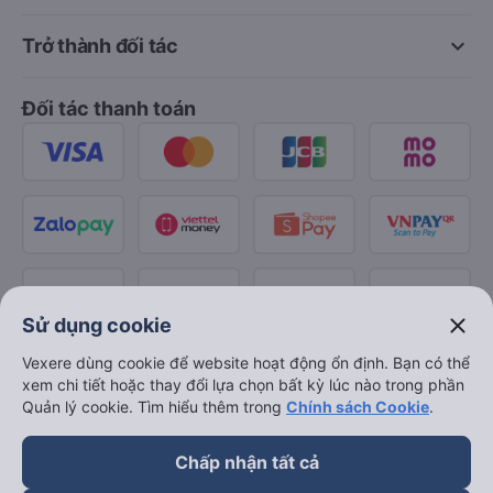
keyboard_arrow_down
Trở thành đối tác
Đối tác thanh toán
close
Sử dụng cookie
Vexere dùng cookie để website hoạt động ổn định. Bạn có thể
xem chi tiết hoặc thay đổi lựa chọn bất kỳ lúc nào trong phần
Quản lý cookie. Tìm hiểu thêm trong
Chính sách Cookie
.
Chấp nhận tất cả