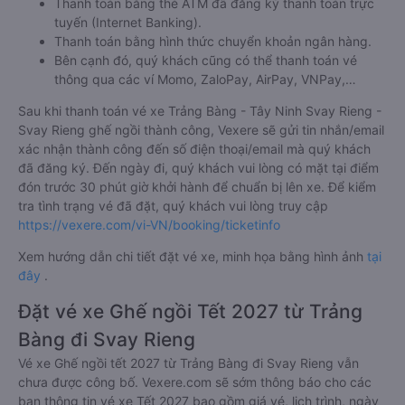
Thanh toán bằng thẻ ATM đã đăng ký thanh toán trực
tuyến (Internet Banking).
Thanh toán bằng hình thức chuyển khoản ngân hàng.
Bên cạnh đó, quý khách cũng có thể thanh toán vé
thông qua các ví Momo, ZaloPay, AirPay, VNPay,…
Sau khi thanh toán vé xe Trảng Bàng - Tây Ninh Svay Rieng -
Svay Rieng ghế ngồi thành công, Vexere sẽ gửi tin nhắn/email
xác nhận thành công đến số điện thoại/email mà quý khách
đã đăng ký. Đến ngày đi, quý khách vui lòng có mặt tại điểm
đón trước 30 phút giờ khởi hành để chuẩn bị lên xe. Để kiểm
tra tình trạng vé đã đặt, quý khách vui lòng truy cập
https://vexere.com/vi-VN/booking/ticketinfo
Xem hướng dẫn chi tiết đặt vé xe, minh họa bằng hình ảnh
tại
đây
.
Đặt vé xe Ghế ngồi Tết 2027 từ Trảng
Bàng đi Svay Rieng
Vé xe Ghế ngồi tết 2027 từ Trảng Bàng đi Svay Rieng vẫn
chưa được công bố. Vexere.com sẽ sớm thông báo cho các
bạn thông tin vé xe Tết 2027 bao gồm giá vé, lịch trình, ngày