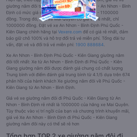
giường nằm đôi tuyến Phú Quốc - Kiên Giang - An Nhơn - Bình
Định có mức giá dao động từ 1000000 đồng - 1100000
đồng. Trong đó, nhà xe Mai Quyên có giá vé rẻ nhất, chỉ
1000000 đồng. Đặt vé xe An Nhơn - Bình Định Phú Quốc -
Kiên Giang chính hãng tại
Vexere.com
để có giá rẻ nhất, đảm
bảo giữ chỗ 100% và hỗ trợ đổi trả vé miễn phí. Tổng đài tư
vấn, đặt vé và đổi trả vé miễn phí:
1900 888684
.
Xe An Nhơn - Bình Định Phú Quốc - Kiên Giang giường nằm
đôi tốt nhất: Xe từ An Nhơn - Bình Định đi Phú Quốc - Kiên
Giang giường nằm đôi được đánh giá chung có chất lượng
Trung bình với điểm đánh giá trung bình từ 4.1/5 dựa trên 674
phản hồi của hành khách Xe giường nằm đôi về Phú Quốc -
Kiên Giang từ An Nhơn - Bình Định.
Giá vé xe giường nằm đôi đi Phú Quốc - Kiên Giang từ An
Nhơn - Bình Định rẻ nhất là 1000000 của hãng xe Mai Quyên.
Tùy thuộc vào vị trí ngồi của bạn và chương trình khuyến mãi,
giá vé Xe An Nhơn - Bình Định đi Phú Quốc - Kiên Giang
giường nằm đôi này có thể sẽ rẻ hơn
Tổng hợp TOP 2 xe giường nằm đôi đi