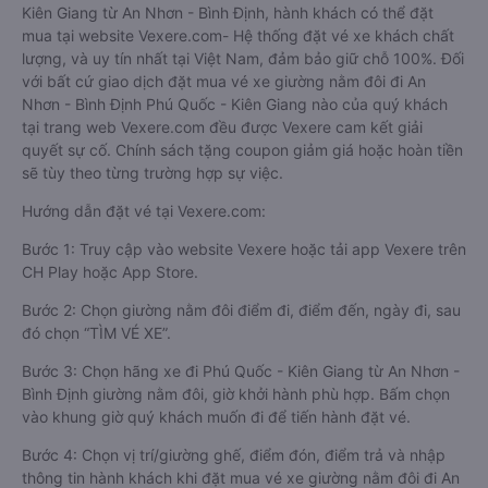
Kiên Giang từ An Nhơn - Bình Định, hành khách có thể đặt
mua tại website Vexere.com- Hệ thống đặt vé xe khách chất
lượng, và uy tín nhất tại Việt Nam, đảm bảo giữ chỗ 100%. Đối
với bất cứ giao dịch đặt mua vé xe giường nằm đôi đi An
Nhơn - Bình Định Phú Quốc - Kiên Giang nào của quý khách
tại trang web Vexere.com đều được Vexere cam kết giải
quyết sự cố. Chính sách tặng coupon giảm giá hoặc hoàn tiền
sẽ tùy theo từng trường hợp sự việc.
Hướng dẫn đặt vé tại Vexere.com:
Bước 1: Truy cập vào website Vexere hoặc tải app Vexere trên
CH Play hoặc App Store.
Bước 2: Chọn giường nằm đôi điểm đi, điểm đến, ngày đi, sau
đó chọn “TÌM VÉ XE”.
Bước 3: Chọn hãng xe đi Phú Quốc - Kiên Giang từ An Nhơn -
Bình Định giường nằm đôi, giờ khởi hành phù hợp. Bấm chọn
vào khung giờ quý khách muốn đi để tiến hành đặt vé.
Bước 4: Chọn vị trí/giường ghế, điểm đón, điểm trả và nhập
thông tin hành khách khi đặt mua vé xe giường nằm đôi đi An