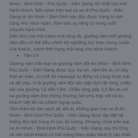
Nhơn - Bình Định - Phú Quốc - Kiên Giang tốt nhất cho mỗi
hành khách. Mỗi cabin trên loại xe xe đi Phú Quốc - Kiên
Giang từ An Nhơn - Bình Định này đều được trang bị rèm
cũng như vách ngăn, đảm bảo sự riêng tư trong suốt
chuyến hành trình.
Diện tích của mỗi cabin khá rộng rãi, giường nằm mỗi giường
nằm đều có thể điều chỉnh độ nghiêng tùy theo mong muốn
của khách., tránh tình trạng mỏi lưng cho hành khách.
Tiện ích
Giường nằm trên loại xe giường nằm đôi An Nhơn - Bình Định
Phú Quốc - Kiên Giang được bọc da xịn, nệm êm ái, có dây
thắt an toàn, có chế độ massage tự động vô cùng thoải mái
và dễ chịu. Vì là giường nằm đôi nên diện tích rất rộng, chiều
dài của giường 1,8 đến 1,9m. Chiều rộng gấp 2,5 lần so với
xe giường nằm đơn thông thường nên phù hợp với cả du
khách Việt lẫn du khách ngoại quốc.
Tấm thảm lót sàn sạch sẽ, êm ái. Không gian loại xe đi An
Nhơn - Bình Định Phú Quốc - Kiên Giang được lắp đặt hệ
thống đèn led trang trí cực ấn tượng. Khoang chứa trên loại
xe An Nhơn - Bình Định Phú Quốc - Kiên Giang này thì rộng
rãi nên hành khách có thể mang theo nhiều hành lý cần thiết