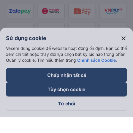
close
Sử dụng cookie
Vexere dùng cookie để website hoạt động ổn định. Bạn có thể
xem chi tiết hoặc thay đổi lựa chọn bất kỳ lúc nào trong phần
Quản lý cookie. Tìm hiểu thêm trong
Chính sách Cookie
.
Chấp nhận tất cả
Tùy chọn cookie
Từ chối
Theo dõi chúng tôi trên
Facebook
Tiktok
Youtube