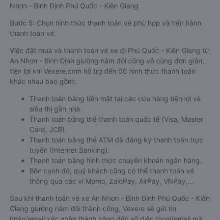
Nhơn - Bình Định Phú Quốc - Kiên Giang
Bước 5: Chọn hình thức thanh toán vé phù hợp và tiến hành
thanh toán vé.
Việc đặt mua và thanh toán vé xe đi Phú Quốc - Kiên Giang từ
An Nhơn - Bình Định giường nằm đôi cũng vô cùng đơn giản,
tiện lợi khi Vexere.com hỗ trợ đến 06 hình thức thanh toán
khác nhau bao gồm:
Thanh toán bằng tiền mặt tại các cửa hàng tiện lợi và
siêu thị gần nhà.
Thanh toán bằng thẻ thanh toán quốc tế (Visa, Master
Card, JCB).
Thanh toán bằng thẻ ATM đã đăng ký thanh toán trực
tuyến (Internet Banking).
Thanh toán bằng hình thức chuyển khoản ngân hàng.
Bên cạnh đó, quý khách cũng có thể thanh toán vé
thông qua các ví Momo, ZaloPay, AirPay, VNPay,…
Sau khi thanh toán vé xe An Nhơn - Bình Định Phú Quốc - Kiên
Giang giường nằm đôi thành công, Vexere sẽ gửi tin
nhắn/email xác nhận thành công đến số điện thoại/email mà