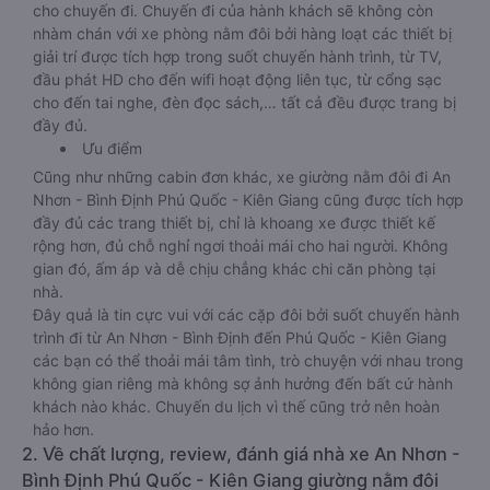
cho chuyến đi. Chuyến đi của hành khách sẽ không còn
nhàm chán với xe phòng nằm đôi bởi hàng loạt các thiết bị
giải trí được tích hợp trong suốt chuyến hành trình, từ TV,
đầu phát HD cho đến wifi hoạt động liên tục, từ cổng sạc
cho đến tai nghe, đèn đọc sách,… tất cả đều được trang bị
đầy đủ.
Ưu điểm
Cũng như những cabin đơn khác, xe giường nằm đôi đi An
Nhơn - Bình Định Phú Quốc - Kiên Giang cũng được tích hợp
đầy đủ các trang thiết bị, chỉ là khoang xe được thiết kế
rộng hơn, đủ chỗ nghỉ ngơi thoải mái cho hai người. Không
gian đó, ấm áp và dễ chịu chẳng khác chi căn phòng tại
nhà.
Đây quả là tin cực vui với các cặp đôi bởi suốt chuyến hành
trình đi từ An Nhơn - Bình Định đến Phú Quốc - Kiên Giang
các bạn có thể thoải mái tâm tình, trò chuyện với nhau trong
không gian riêng mà không sợ ảnh hưởng đến bất cứ hành
khách nào khác. Chuyến du lịch vì thế cũng trở nên hoàn
hảo hơn.
2. Về chất lượng, review, đánh giá nhà xe An Nhơn -
Bình Định Phú Quốc - Kiên Giang giường nằm đôi