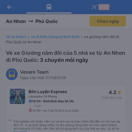
arrow_back
Tải app Vexere ngay!
Tải app Vexere
-30k
Mở app
Mở app
Nhận ưu đãi thành viên độc
-30k/ghế khi đặt vé máy bay qua
quyền
app
An Nhơn
Phú Quốc
Chọn ngày
Vé xe khách
xe đi Kiên Giang từ Bình Định
xe giường nằm đôi đi
Phú Quốc từ An Nhơn
Vé xe Giường nằm đôi của 5 nhà xe từ An Nhơn
đi Phú Quốc
: 3 chuyến mỗi ngày
Vexere Team
Ngày cập nhật: 07/08/2026
Bốn Luyện Express
4.2
Limousine 24 Phòng
(548 đánh giá)
10:30 • Bình Định (Dọc QL1A)
0 giờ
10:30 • An Thới (Chợ 4 Con Chó)
Trải nghiệm tốt Nhân viên vui vẻ lịch sự và thân thiện Giờ đến có trễ hơn dự
định 1h, vì xe phải dừng nhiều và lên xuống hàng hóa và rước hành khách,
nói chung là tối thấy yên tâm khi sử dụng dịch vụ của nhà xe này, và sẽ ủng