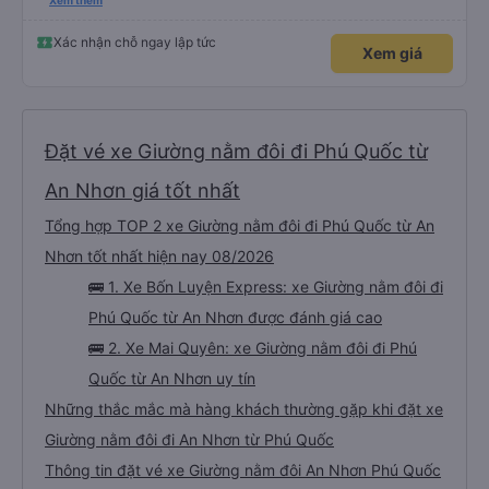
hộ và giới thiệu cho người thân sử dụng dịch vụ của nhà xe này
Xem thêm
Xác nhận chỗ ngay lập tức
Xem giá
Đặt vé xe Giường nằm đôi đi Phú Quốc từ
An Nhơn giá tốt nhất
Tổng hợp TOP 2 xe Giường nằm đôi đi Phú Quốc từ An
Nhơn tốt nhất hiện nay 08/2026
🚌 1. Xe Bốn Luyện Express: xe Giường nằm đôi đi
Phú Quốc từ An Nhơn được đánh giá cao
🚌 2. Xe Mai Quyên: xe Giường nằm đôi đi Phú
Quốc từ An Nhơn uy tín
Những thắc mắc mà hàng khách thường gặp khi đặt xe
Giường nằm đôi đi An Nhơn từ Phú Quốc
Thông tin đặt vé xe Giường nằm đôi An Nhơn Phú Quốc