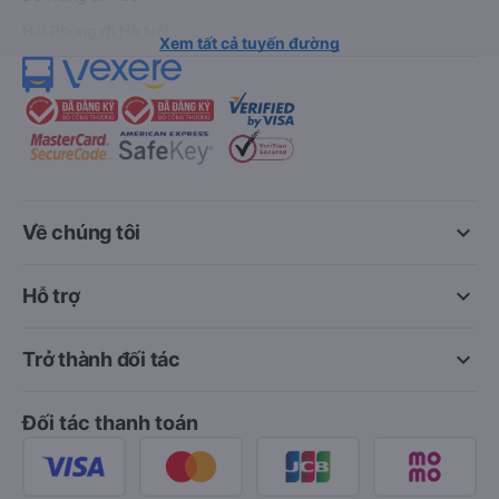
Hải Phòng đi Hà Nội
Xem tất cả tuyến đường
keyboard_arrow_down
Về chúng tôi
keyboard_arrow_down
Hỗ trợ
keyboard_arrow_down
Trở thành đối tác
Đối tác thanh toán