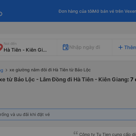
Đơn hàng của tôi
Mở bán vé trên Vexe
fo
Nơi đến
add
Nhập ngày đi
Thêm
xe giường nằm đôi đi Hà Tiên từ Bảo Lộc
ng
xe từ Bảo Lộc - Lâm Đồng đi Hà Tiên - Kiên Giang
: 7
rống và ưu đãi khi đặt vé
Công ty Tu Tien cung cấp dịc