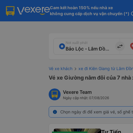
Cam kết hoàn 150% nếu nhà xe

không cung cấp dịch vụ vận chuyển (*)
in
Nơi xuất phát
import_export
Vé xe khách
xe đi Kiên Giang từ Lâm Đồ
Vé xe Giường nằm đôi của 7 nhà 
Vexere Team
Ngày cập nhật: 07/08/2026
Chọn ngày đi để xem giá vé, số ghế t
info
Tư Tiến