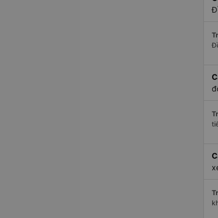
Đ
Tr
Đ
C
đ
Tr
t
C
x
Tr
k