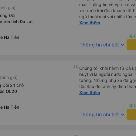
mái. Thông tin về vị trí xe v
ánh giá)
xe trước khi đón khách rất h
hòng Đôi
ngủ thoải mái với nhiều tùy
 liên tỉnh Đà Lạt
USB được đặt ở vị trí thuận t
Xem thêm
đến điểm đến sớm hơn dự ki
KH
e Hà Tiên
keyboard_arrow_down
Thông tin chi tiết
Chúng tôi khởi hành từ Đà Lạ
buýt vì là người nước ngoài
đánh giá)
tưởng. Nhưng phụ xe đã gọi
 Đôi 24 chỗ
tôi. Sau đó, anh ấy đích thân
Lộc QL20
tiên đi xe giường nằm với ha
Xem thêm
tôi không chắc chắn khi nào
uống. Tôi rất ngạc nhiên khi
KH
e Hà Tiên
Thơ và mọi người xuống xe 
keyboard_arrow_down
Thông tin chi tiết
thức chúng tôi dậy và đảm b
chung, đó là một trải nghiệm
chăn, và đủ chỗ cho 1 người 