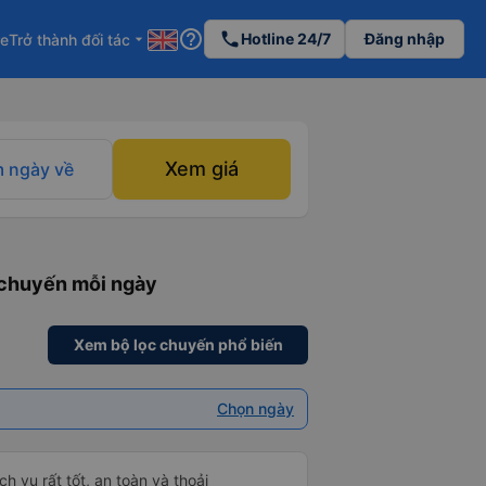
help_outline
phone
Hotline 24/7
Đăng nhập
re
Trở thành đối tác
arrow_drop_down
Xem giá
 ngày về
 chuyến mỗi ngày
Xem bộ lọc chuyến phổ biến
Chọn ngày
h vụ rất tốt, an toàn và thoải