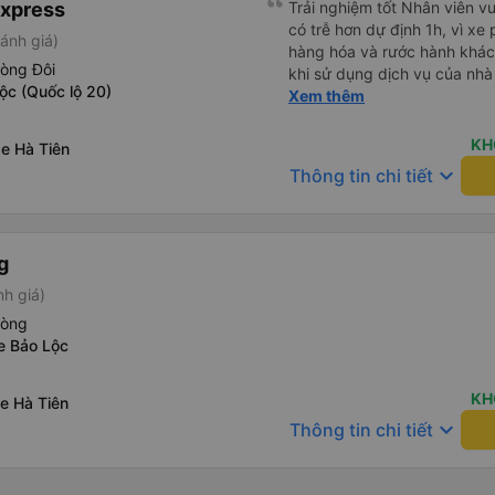
Express
Trải nghiệm tốt Nhân viên vu
có trễ hơn dự định 1h, vì xe
ánh giá)
hàng hóa và rước hành khách
hòng Đôi
khi sử dụng dịch vụ của nhà 
ộc (Quốc lộ 20)
thiệu cho người thân sử dụn
Xem thêm
KH
e Hà Tiên
keyboard_arrow_down
Thông tin chi tiết
g
nh giá)
hòng
e Bảo Lộc
KH
e Hà Tiên
keyboard_arrow_down
Thông tin chi tiết