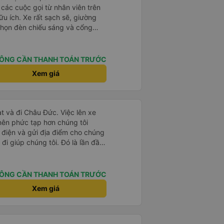
à các cuộc gọi từ nhân viên trên
ữu ích. Xe rất sạch sẽ, giường
 chọn đèn chiếu sáng và cổng
iện. Nhân viên rất lịch sự và xe
ến. Cảm ơn!
ÔNG CẦN THANH TOÁN TRƯỚC
Xem giá
t và đi Châu Đức. Việc lên xe
 nên phức tạp hơn chúng tôi
 điện và gửi địa điểm cho chúng
 đi giúp chúng tôi. Đó là lần đầu
i đứa trẻ nhỏ khá thú vị. Chúng
 xe sẽ dừng lại để nghỉ hoặc ăn
 xe dừng lại lúc nửa đêm ở Cần
ÔNG CẦN THANH TOÁN TRƯỚC
ăn. Khi đến điểm dừng, họ đánh
Xem giá
ảo chúng tôi đã sẵn sàng. Nhìn
 tốt. Mỗi giường đều có gối và
lớn và 1 trẻ em nằm thoải mái.