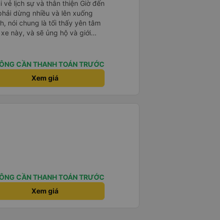
i vẻ lịch sự và thân thiện Giờ đến
 phải dừng nhiều và lên xuống
, nói chung là tối thấy yên tâm
xe này, và sẽ ủng hộ và giới
g dịch vụ của nhà xe này
ÔNG CẦN THANH TOÁN TRƯỚC
Xem giá
ÔNG CẦN THANH TOÁN TRƯỚC
Xem giá