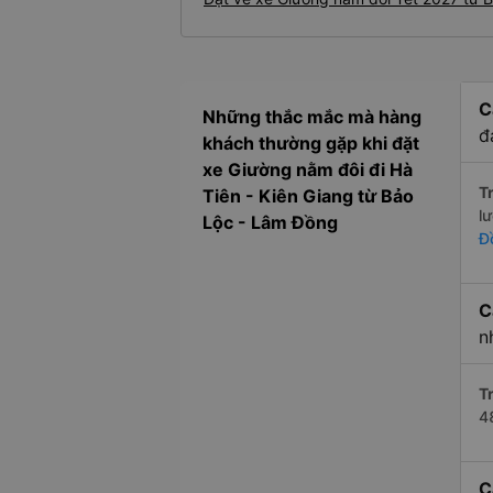
C
Những thắc mắc mà hàng
đ
khách thường gặp khi đặt
xe Giường nằm đôi đi Hà
Tr
Tiên - Kiên Giang từ Bảo
l
Lộc - Lâm Đồng
Đ
C
n
Tr
4
C