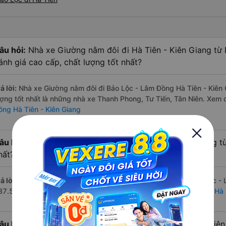
âu hỏi:
Nhà xe Giường nằm đôi đi Hà Tiên - Kiên Giang từ
ánh giá cao cấp, chất lượng tốt nhất?
ả lời:
Nhà xe Giường nằm đôi đi Bảo Lộc - Lâm Đồng Hà Tiên - Kiên 
ượng tốt nhất là những nhà xe Thanh Phong, Tư Tiến, Tân Niên. Xem
ồng Hà Tiên - Kiên Giang
âu hỏi:
Hãng Xe Giường nằm đôi đi Hà Tiên - Kiên Giang t
hất?
ả lời:
Hãng xe Giường nằm đôi đi Hà Tiên - Kiên Giang từ Bảo Lộc - 
87.500 đồng của nhà xe Tân Niên. Xem danh sách đầy đủ:
Xe đi Hà
âu hỏi:
Có bao nhiêu nhà xe có Giường nằm đôi đi Hà Tiên