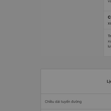
v
C
x
Tr
x
l
Lị
Chiều dài tuyến đường