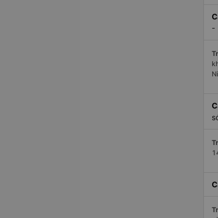
C
-
Tr
k
N
C
s
Tr
1
C
Tr