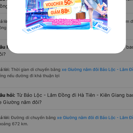
ồng hiện nay?
ả lời:
Tính tới thời điểm hiện nay thì có 4 nhà xe có xe Giường nằm 
ồng - Hà Tiên - Kiên Giang hiện nay
âu hỏi:
Từ Bảo Lộc - Lâm Đồng đi Hà Tiên - Kiên Giang ba
ôi?
ả lời:
Thời gian di chuyển bằng
xe Giường nằm đôi Bảo Lộc - Lâm Đồ
iếng nếu đường đi khá thuận lợi
âu hỏi:
Từ Bảo Lộc - Lâm Đồng đi Hà Tiên - Kiên Giang ba
e Giường nằm đôi?
ả lời:
Đường di chuyển bằng
xe Giường nằm đôi đi Bảo Lộc - Lâm Đ
hoảng 672 km.